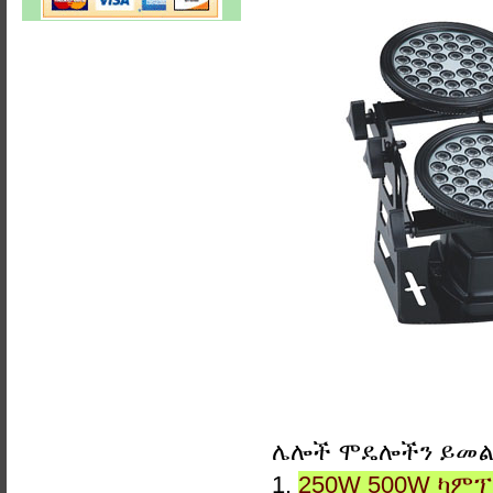
ሌሎች ሞዴሎችን ይመ
1.
250W 500W ካምፕ