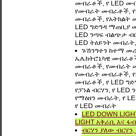
መብራቶች, የ LED መ
የመብራት መብራቶች, የ
መብራቶች, የአትክልት መ
LED ግድግዳ ማጠቢያ መብራ
LED ንጣፍ ብልጭታ ብርሃ
LED ትዕይንት መብራት, 
ጉሽንግተን ከተማ መሪ 
ኤሌክትሮኒካዊ መብራቶች,
መብራቶች, የመብራት 
የመብራት መብራቶች, የአ
መብራቶች, የ LED ግድግዳ
የፓነል ብርሃን, የ LED 
የማዕዘን መብራት, የ LE
የ LED መብራት
LED DOWN LIGHT
LIGHT አቅራቢ እና ፋብ
ብርሃን ያለው ብርሃን, 