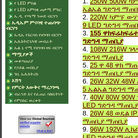
1.
250W 500W ካም
የ LED ምስል
ኤልኤል ግድግዳ ማጠ
የ LED አምባቂ ጠቃሚ ምክር
2.
220W ካምፑ ውሃ
ኤ.ዲ. የጫማ ገመድ ብርሃን
ኤዲኤም ምናባዊ ተጨባጭ
9 LED ግድግዳ ማጠ
ብርሃን
3.
155 ዋክፍሬክፍሬተ
ኤዲኤ የእርሳስ የዘንባባ ብርሃን
ግድግዳ ማጠቢያ
ኤሌክትሮኒካዊ መብራት
ኤል ኒ ኖሚ የዘንባባ ዛፍ ብርሃን
4.
108W 216W ገላ
ማሟያዎች
ግድግዳ ማጠቢያ
መቆጣጠሪያ
5.
25 ዋ 48 ዋክ ማ
የኃይል መሰኪያ
ግድግዳ ማጠቢያ ማጠ
ገቢ ኤሌክትሪክ
6.
26W 32W 48W 
እሽግ
የምርት እውቅና ማረጋገጫ
5 ኤልኤል ግድግዳ ማ
ብራንድ እና የፈጠራ ባለቤትነት
7.
40W 80W 90W 
የምስክር ወረቀት
LED ግድግዳ ማጠቢ
8.
26W 48 ወዴል I
ማጠቢያ ማጠቢያ
9.
96W 192W ሊከፈ
LED ግድግዳ ማጠቢ