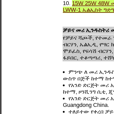
10.
15W 25W 48W 
LWW-1 ኤልኢስት ግድ
ቻይና መሪ ኢንዱስትሪ መብ
የቻይና ሻጮች, የተመራ 
ብርሃን, ኤልኢዲ, የሣር ክ
ሞይፈስ, የፍሳሽ ብርሃን,
ፋይበር, ተቆጣጣሪ, ተሸካ
ምንጭ ለ መሪ ኢንዱስት
ውስጥ በጅች ከተማ ከ
የአንድ ድርጅት መሪ ኢ
ከተማ, ዞንሺንግ ሲቲ, ጂ
የአንድ ድርጅት መሪ ኢን
Guangdong China.
ተለይተው የቀረበ ቻይና