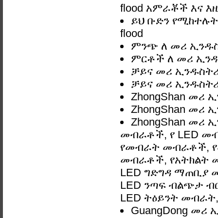
flood አምራቾች እና እዚ
ይህ ቡድን የሚከተሉትን
flood
ምንጭ ለ መሪ ኢንዱስት
ምርቶች ለ መሪ ኢንዱስ
ቻይና መሪ ኢንዱስትሪ 
ቻይና መሪ ኢንዱስትሪ 
ZhongShan መሪ ኢ
ZhongShan መሪ ኢ
ZhongShan መሪ ኢ
መብራቶች, የ LED መ
የመብራት መብራቶች, የ
መብራቶች, የአትክልት መ
LED ግድግዳ ማጠቢያ መብራ
LED ንጣፍ ብልጭታ ብርሃ
LED ትዕይንት መብራት, 
GuangDong መሪ ኢ