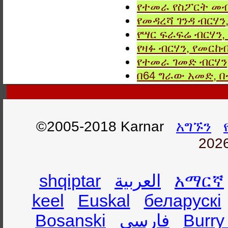
የተመራ የስፖርት መብ
የመዳረሻ ገንዳ ብርሃን
የሣር ፍራፍሬ ብርሃን,
የዛፉ ብርሃን, የመርከብ
የተመራ ገመድ ብርሃን,
በ64 ግራው አመድ,
©2005-2018 Karnar
አግኙን
2026
shqiptar
العربية
አማርኛ
keel
Euskal
беларускі
Bosanski
فارسی
Burry