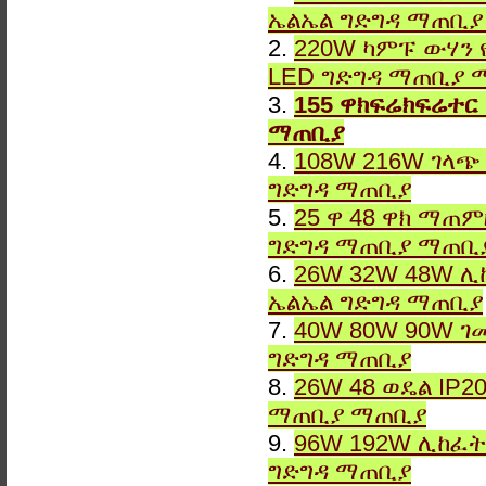
ኤልኤል ግድግዳ ማጠቢ
2.
220W ካምፑ ውሃን 
LED ግድግዳ ማጠቢያ 
3.
155 ዋክፍሬክፍሬተር
ማጠቢያ
4.
108W 216W ገላጭ
ግድግዳ ማጠቢያ
5.
25 ዋ 48 ዋክ ማጠ
ግድግዳ ማጠቢያ ማጠቢ
6.
26W 32W 48W ሊ
ኤልኤል ግድግዳ ማጠቢያ
7.
40W 80W 90W ገ
ግድግዳ ማጠቢያ
8.
26W 48 ወዴል IP2
ማጠቢያ ማጠቢያ
9.
96W 192W ሊከፈት
ግድግዳ ማጠቢያ