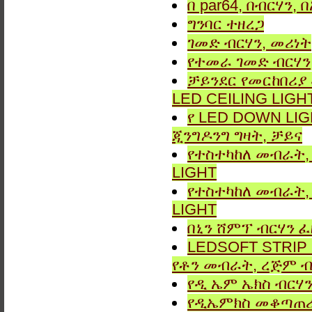
በ par64, በብርሃን,
ግንባር ​​ተዘረጋ
ገመድ ብርሃን, መሪነት
የተመራ ገመድ ብርሃን,
ቻይንደር የመርከበሪያ
LED CEILING LIGH
የ LED DOWN LIG
ጂንግዶንግ ግዛት, ቻይና
የተስተካከለ መብራት, 
LIGHT
የተስተካከለ መብራት, 
LIGHT
በኒን ሸምፕ ብርሃን ፈ
LEDSOFT STRIP LIG
የቶን መብራት, ረጅም ብ
የዲ ኤም ኤክስ ብርሃን
የዲኤምክስ መቆጣጠሪያ