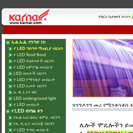
የካርነ ካታሎግ >>>>
ኤል.ኤል. የንግድ ነክ
የ LED ግድግዳ ማጠቢያ ብርሀን
የ LED flood flood
የ LED ትዕይንቶች ብርሃን
የ LED አምፖል መብራት
LED ወደታች ብርሃን
የ LED የማንቂያ መብራት
የ LED አመት ብርሃን
ኤ ዲ ኒ ኒን ቱቦ
LED underground light
የ LED መብራት
ጓንግዶንግ መሪ የሚንቀሳቀስ ፋብ
የ LED የበዓል ቀን
የኤል ኤስ ህብረ ቁምፊ ብርሃን
የኤ.ዲ.ኤን መጋረጃ ብርሃን
ሌሎች ሞዴሎችን ይ
የ LED ንጣፍ መብራት