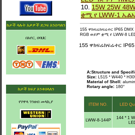
10.
15W 25W 48W
ቋሚ የ LWW-1 ኤል
ከታች ላሉት እቃዎች ድጋፍ እንሰጣለን
155 ዋክፍሬክፍሬተር IP65 DMX
RGB ወይም ቋሚ የ LWW-8 LE
በአየር, በባህር
155 ዋክፍሬክፍሬተር IP6
A:Structure and Specifi
Size:
L515 * W440 * H3
Material of Shell:
alumin
Rotary angle:
180°
ከታች ክፍያ እንቀበላለን
የሃዋላ ገንዘብ መላኪያ
ITEM NO.
LED Qua
144 * 1 
LWW-8-144P
LE