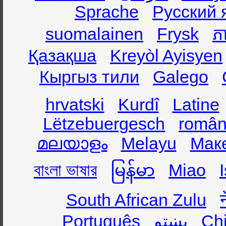
Sprache
Русский 
suomalainen
Frysk
ភា
Қазақша
Kreyòl Ayisyen
Кыргыз тили
Galego
hrvatski
Kurdî
Latine
Lëtzebuergesch
român
മലയാളം
Melayu
Мак
বাংলা ভাষার
မြန်မာ
Miao
South African Zulu
Português
پښتو
Ch