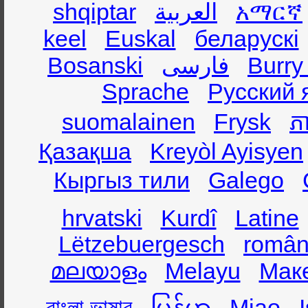
shqiptar
العربية
አማርኛ
keel
Euskal
беларускі
Bosanski
فارسی
Burry
Sprache
Русский 
suomalainen
Frysk
ភា
Қазақша
Kreyòl Ayisyen
Кыргыз тили
Galego
hrvatski
Kurdî
Latine
Lëtzebuergesch
român
മലയാളം
Melayu
Мак
বাংলা ভাষার
မြန်မာ
Miao