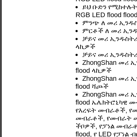
ይህ ቡድን የሚከተሉትን
RGB LED flood floo
ምንጭ ለ መሪ ኢንዱስት
ምርቶች ለ መሪ ኢንዱስ
ቻይና መሪ ኢንዱስትሪ መ
ላኪዎች
ቻይና መሪ ኢንዱስትሪ 
ZhongShan መሪ ኢ
flood ላኪዎች
ZhongShan መሪ ኢ
flood ሻጮች
ZhongShan መሪ ኢ
flood ኤሌክትሮኒካዊ 
የእረፍት መብራቶች, የ
መብራቶች, የመብራት መ
ችቦዎች, የፓነል መብራቶች
flood, የ LED የፓነል