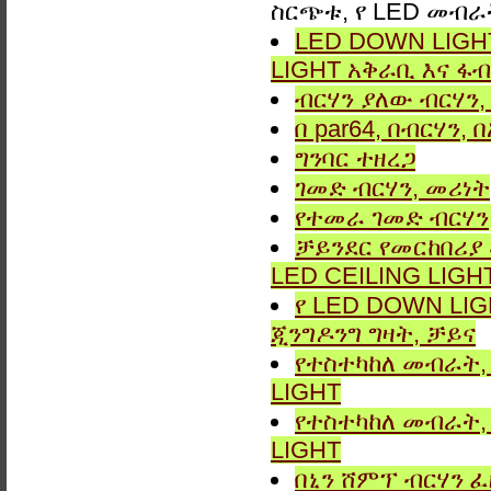
ስርጭቱ, የ LED መብራ
LED DOWN LIGHT
LIGHT አቅራቢ እና ፋብ
ብርሃን ያለው ብርሃን, 
በ par64, በብርሃን,
ግንባር ​​ተዘረጋ
ገመድ ብርሃን, መሪነት
የተመራ ገመድ ብርሃን,
ቻይንደር የመርከበሪያ
LED CEILING LIGH
የ LED DOWN LIG
ጂንግዶንግ ግዛት, ቻይና
የተስተካከለ መብራት, 
LIGHT
የተስተካከለ መብራት, 
LIGHT
በኒን ሸምፕ ብርሃን ፈ