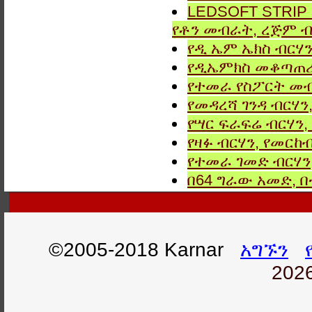
LEDSOFT STRIP LIG
የቶን መብራት, ረጅም ብ
የዲ ኤም ኤክስ ብርሃን
የዲኤምክስ መቆጣጠሪያ
የተመራ የስፖርት መብ
የመዳረሻ ገንዳ ብርሃን
የሣር ፍራፍሬ ብርሃን,
የዛፉ ብርሃን, የመርከብ
የተመራ ገመድ ብርሃን,
በ64 ግራው አመድ,
©2005-2018 Karnar
አግኙን
2026