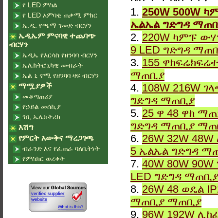
የ LED ምስል
1.
250W 500W ካም
የ LED አምባቂ ጠቃሚ ምክር
ኤልኤል ግድግዳ ማጠ
ኤ.ዲ. የጫማ ገመድ ብርሃን
2.
220W ካምፑ ውሃ
ኤዲኤም ምናባዊ ተጨባጭ
ብርሃን
9 LED ግድግዳ ማጠ
ኤዲኤ የእርሳስ የዘንባባ ብርሃን
3.
155 ዋክፍሬክፍሬተ
ኤሌክትሮኒካዊ መብራት
ማጠቢያ
ኤል ኒ ኖሚ የዘንባባ ዛፍ ብርሃን
ማሟያዎች
4.
108W 216W ገላ
መቆጣጠሪያ
ግድግዳ ማጠቢያ
የኃይል መሰኪያ
5.
25 ዋ 48 ዋክ ማ
ገቢ ኤሌክትሪክ
ግድግዳ ማጠቢያ ማጠ
እሽግ
6.
26W 32W 48W 
የምርት እውቅና ማረጋገጫ
ብራንድ እና የፈጠራ ባለቤትነት
5 ኤልኤል ግድግዳ ማ
የምስክር ወረቀት
7.
40W 80W 90W 
LED ግድግዳ ማጠቢ
8.
26W 48 ወዴል I
ማጠቢያ ማጠቢያ
9.
96W 192W ሊከፈ