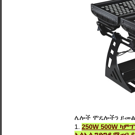
ሌሎች ሞዴሎችን ይመ
1.
250W 500W ካምፕ
ኤልኤል ግድግዳ ማጠቢ