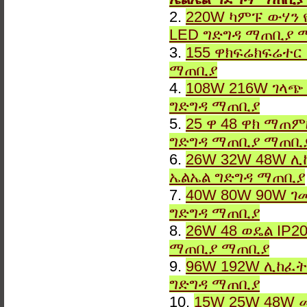
2.
220W ካምፑ ውሃን 
LED ግድግዳ ማጠቢያ 
3.
155 ዋክፍሬክፍሬተር
ማጠቢያ
4.
108W 216W ገላጭ
ግድግዳ ማጠቢያ
5.
25 ዋ 48 ዋክ ማጠ
ግድግዳ ማጠቢያ ማጠቢ
6.
26W 32W 48W ሊ
ኤልኤል ግድግዳ ማጠቢያ
7.
40W 80W 90W ገ
ግድግዳ ማጠቢያ
8.
26W 48 ወዴል IP2
ማጠቢያ ማጠቢያ
9.
96W 192W ሊከፈት
ግድግዳ ማጠቢያ
10.
15W 25W 48W 