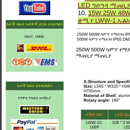
LED ግድግዳ ማጠቢ
10.
15W 25W 48W
ቋሚ የ LWW-1 ኤል
ከታች ላሉት እቃዎች ድጋፍ እንሰጣለን
250W 500W ካምፕ የማይገባ I
በአየር, በባህር
500W ካምፕ የማይገባ IP65 D
250W 500W ካምፕ የማይ
ማጠቢያ ማጠቢያ
A:Structure and Specifi
ከታች ክፍያ እንቀበላለን
Size:
L565 * W320 * H38
H705mm
Material of Shell:
alumin
የሃዋላ ገንዘብ መላኪያ
Rotary angle:
180°
ITEM NO.
LED Qua
LWW-10-
108 * 3 
108P
LE