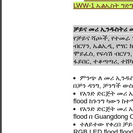
LWW-1 ኤልኢስት ግድ
ቻይና መሪ ኢንዱስትሪ መብ
የቻይና ሻጮች, የተመራ 
ብርሃን, ኤልኢዲ, የሣር ክ
ሞይፈስ, የፍሳሽ ብርሃን,
ፋይበር, ተቆጣጣሪ, ተሸካ
ምንጭ ለ መሪ ኢንዱስት
በቻን ዳንግ, ቻንግች 
የአንድ ድርጅት መሪ ኢ
flood ከጉንግ ካውን ከተ
የአንድ ድርጅት መሪ ኢ
flood በ Guangdong C
ተለይተው የቀረበ ቻይና
RGB LED flood flo