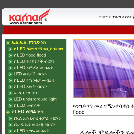
የካርነ ካታሎግ >>>>
ኤል.ኤል. የንግድ ነክ
የ LED ግድግዳ ማጠቢያ ብርሀን
የ LED flood flood
የ LED ትዕይንቶች ብርሃን
የ LED አምፖል መብራት
LED ወደታች ብርሃን
የ LED የማንቂያ መብራት
የ LED አመት ብርሃን
ኤ ዲ ኒ ኒን ቱቦ
LED underground light
የ LED መብራት
ጓንግዶንግ መሪ የሚንቀሳቀስ ፋብ
የ LED የበዓል ቀን
flood
የኤል ኤስ ህብረ ቁምፊ ብርሃን
የኤ.ዲ.ኤን መጋረጃ ብርሃን
የ LED ንጣፍ መብራት
ሌሎች ሞዴሎችን ይ