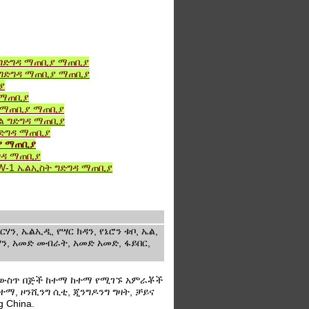
ል ግድግዳ ማጠቢያ ማጠቢያ
D ግድግዳ ማጠቢያ ማጠቢያ
ያ
ዳ ማጠቢያ
ዳ ማጠቢያ ማጠቢያ
ኤል ግድግዳ ማጠቢያ
ግድግዳ ማጠቢያ
ቢያ ማጠቢያ
ድግዳ ማጠቢያ
WW-1 ኤልኢስት ግድግዳ ማጠቢያ
ን, ኤልኢዲ, የሣር ክዳን, የኔሮን ቱቦ, ኤል,
ርሃን, አመድ መብራት, አመድ አመድ, ፋይበር,
ግች ውስጥ በጅች ከተማ ከተማ የሚገኙ አምራቾች
ተማ, ዞንሺንግ ሲቲ, ጂንግዶንግ ግዛት, ቻይና
 China.