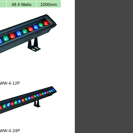
48.4 Watts
1000mm
WW-4-12P
WW-4-24P