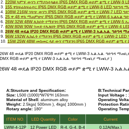
2.
220W ካምፑ ውሃን የማያስተላልፍ IP65 DMX RGB ወይም ቋሚ የ LWW-9 
3.
155 ዋክፍሬክፍሬተር IP65 DMX RGB ወይም ቋሚ የ LWW-8 LED ግድግዳ 
4.
108W 216W ገላጭ ውሃን IP65 DMX RGB ወይም ቋሚ የ LWW-7 LED ግ
5.
25 ዋ 48 ዋክ ማጠምዘዣ IP65 DMX RGB ወይም ቋሚ የ LWW-6 ኤልኤል 
6.
26W 32W 48W ሊከሰት የማይገባ IP65 DMX RGB ወይም ቋሚ የ LWW-5 
7.
40W 80W 90W ገመድ የሌለበት IP65 DMX RGB ወይም ቋሚ የ LWW-4 L
8.
26W 48 ወዴል IP20 DMX RGB ወይም ቋሚ የ LWW-3 ኤል.ኤል. ግድግዳ 
9.
96W 192W ሊከፈት የማይገባ IP65 DMX RGB ወይም ቋሚ የ LWW-2 LED
10.
15W 25W 48W መስመር ላይ ውሃ የማይገባ IP65 DMX RGB ወይም ቋሚ የ
26W 48 ወዴል IP20 DMX RGB ወይም ቋሚ የ LWW-3 ኤል.ኤል. ግድግዳ ማጠቢያ
DMX RGB ወይም ቋሚ የ LWW-3 ኤል.ኤል. ግድግዳ ማጠቢያ ማጠቢያ )
26W 48 ወዴል IP20 DMX RGB ወይም ቋሚ የ LWW-3 ኤል.
A:Structure and Specification:
B:Technical Pa
Size:
L500 (1000)*W76*H 163mm
Input Voltage :
Material of Shell:
aluminum alloy
Operating Volta
Weight:
2.5kgs( 500mm ), 4kgs( 1000mm )
Protection Rati
Rotary angle:
180°
Operating Temp
ITEM NO.
LED Quantity
Color
Current
LWW-4-12P
12 Power LED
R-4, G-4, B-4
0.12A(Max.)