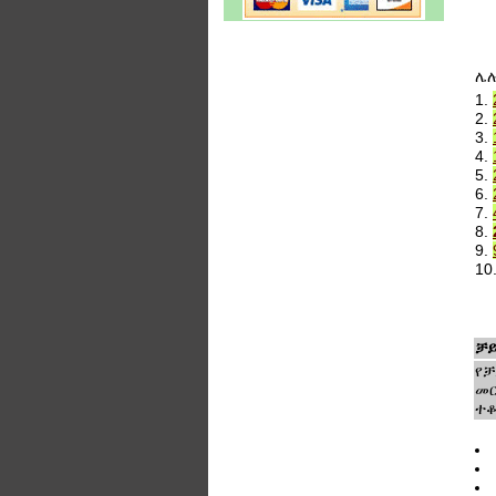
ሌ
1.
2.
3.
4.
5.
6.
7.
8.
9.
10
ቻይ
የቻ
መር
ተቆ