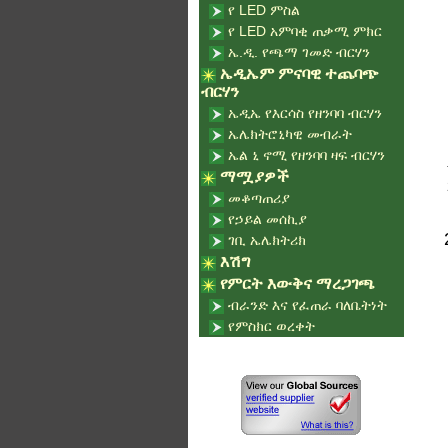
የ LED ምስል
የ LED አምባቂ ጠቃሚ ምክር
ኤ.ዲ. የጫማ ገመድ ብርሃን
ኤዲኤም ምናባዊ ተጨባጭ
ብርሃን
ኤዲኤ የእርሳስ የዘንባባ ብርሃን
ኤሌክትሮኒካዊ መብራት
ኤል ኒ ኖሚ የዘንባባ ዛፍ ብርሃን
ማሟያዎች
መቆጣጠሪያ
የኃይል መሰኪያ
ገቢ ኤሌክትሪክ
እሽግ
የምርት እውቅና ማረጋገጫ
ብራንድ እና የፈጠራ ባለቤትነት
የምስክር ወረቀት