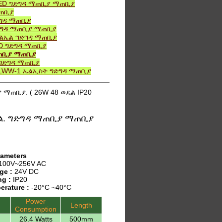
LED ግድግዳ ማጠቢያ ማጠቢያ
ማጠቢያ
ድግዳ ማጠቢያ
ግድግዳ ማጠቢያ ማጠቢያ
ኤልኤል ግድግዳ ማጠቢያ
ED ግድግዳ ማጠቢያ
ማጠቢያ ማጠቢያ
 ግድግዳ ማጠቢያ
 LWW-1 ኤልኢስት ግድግዳ ማጠቢያ
 ማጠቢያ. ( 26W 48 ወዴል IP20
ኤል. ግድግዳ ማጠቢያ ማጠቢያ
rameters
100V~256V AC
ge :
24V DC
ng :
IP20
erature :
-20°C ~40°C
Power
Length
Consumption
26.4 Watts
500mm