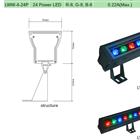
LWW-4-24P
24 Power LED
R-8, G-8, B-8
0.22A(Max.)
L
structure
L