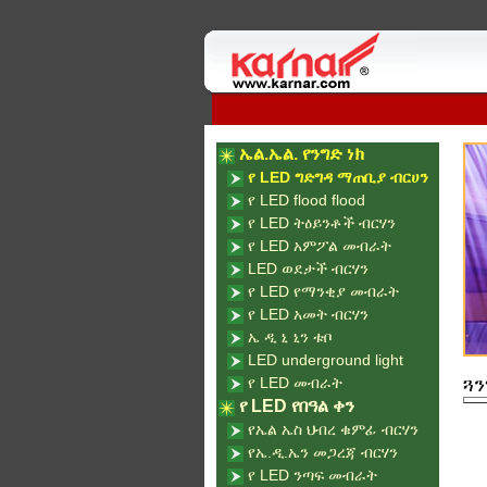
ኤል.ኤል. የንግድ ነክ
የ LED ግድግዳ ማጠቢያ ብርሀን
የ LED flood flood
የ LED ትዕይንቶች ብርሃን
የ LED አምፖል መብራት
LED ወደታች ብርሃን
የ LED የማንቂያ መብራት
የ LED አመት ብርሃን
ኤ ዲ ኒ ኒን ቱቦ
LED underground light
የ LED መብራት
ጓን
የ LED የበዓል ቀን
የኤል ኤስ ህብረ ቁምፊ ብርሃን
የኤ.ዲ.ኤን መጋረጃ ብርሃን
የ LED ንጣፍ መብራት