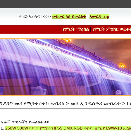
የካርነ ካታሎግ >>>>
መስመር ላይ ይመልከቱ
አውርድ .zip
የምርት ማዕከል
|
የምርት ምስክር ወረቀ
ግዶንግ መሪ የሚንቀሳቀስ ፋብሪካ > መሪ ኢንዱስትሪ መብራት > LWW-
ሌሎች ሞዴሎችን ይመልከቱ
>>
1.
250W 500W ካምፕ የማይገባ IP65 DMX RGB ወይም ቋሚ የ LWW-10 ኤ