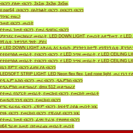
ብርሃን ያለው ብርሃን, 3x1w, 3x3w, 3x5w,
በ par64, በብርሃን, በአትክልት ብርሃን, በብርሃን ብርሃን
ግንባር ​​ተዘረጋ
ገመድ ብርሃን, መሪነት
የተመራ ገመድ ብርሃን, የመሪ ዲዛይነር ብርሃን
ቻይንደር የመርከበሪያ መብራት, LED DOWN LIGHT, የመሪነት አቀማመጥ, የ LED 
ግሻ ሲቲ, ጉዋንግዶ ግዛት, ቻይና
የ LED DOWN LIGHT አቅራቢ እና ፋብሪካ, ቻንግተን ከተማ, ዞንሻንግ ሲቲ, ጂንግዶን
የተስተካከለ መብራት, የብርሃን ብርሃን, የ LED ንጣፍ መብራት, የ LED CEILING L
የተስተካከለ መብራት, የብርሃን ብርሃን, የ LED ንጣፍ መብራት, የ LED CEILING L
በኒን ሸምፕ ብርሃን ፈዘዝ ያለ ብርሃን
LEDSOFT STRIP LIGHT, LED Neon flex flex, Led rope light, መሪ የኔ
የዲ ኤም ኤክስ ብርሃን, መሪ ብርሃን, ዲኤምክስ ብርሃን
የዲኤምክስ መቆጣጠሪያ, dmx 512 መቆጣጠሪያ
የተመራ የስፖርት መብራት, የመርከብ ብርሃን, የመርከት መብራት
የመዳረሻ ገንዳ ብርሃን, የመርከብ ብርሃን
የሣር ፍራፍሬ ብርሃን, ረዥም ብርሃን, ከፍተኛ ኃይል መሪነት ነበር
የዛፉ ብርሃን, የመርከብ ብርሃን, የቼሪአይ ብርሃን ነበር
የተመራ ገመድ ብርሃን, ፈዛዛ ጥራዝ, የቀዘቀዘ ብርሃን
በ64 ግራው አመድ, በተመራጩ መብራት መሪነት