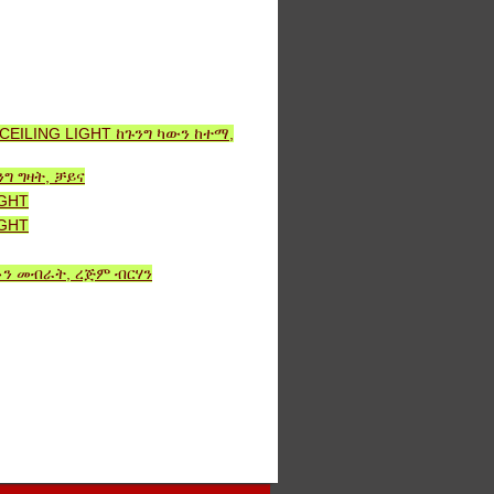
CEILING LIGHT ከጉንግ ካውን ከተማ,
ግ ግዛት, ቻይና
IGHT
IGHT
ን የቶን መብራት, ረጅም ብርሃን