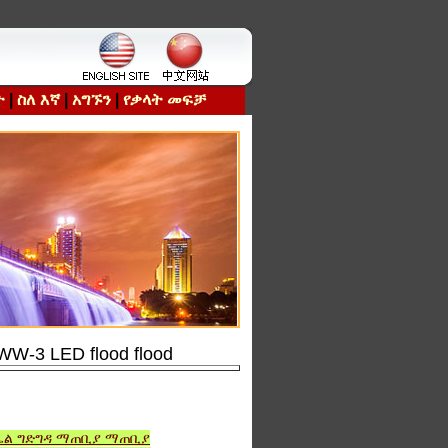
ት
|
ስለ እኛ
|
አግኙን
|
የቃላት መፍቻ
3 LED flood flood
ልኤል ግድግዳ ማጠቢያ ማጠቢያ