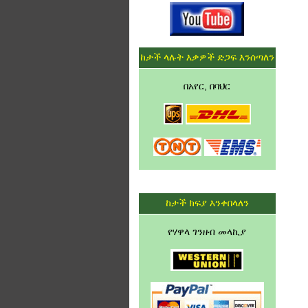
ከታች ላሉት እቃዎች ድጋፍ እንሰጣለን
በአየር, በባህር
ከታች ክፍያ እንቀበላለን
የሃዋላ ገንዘብ መላኪያ