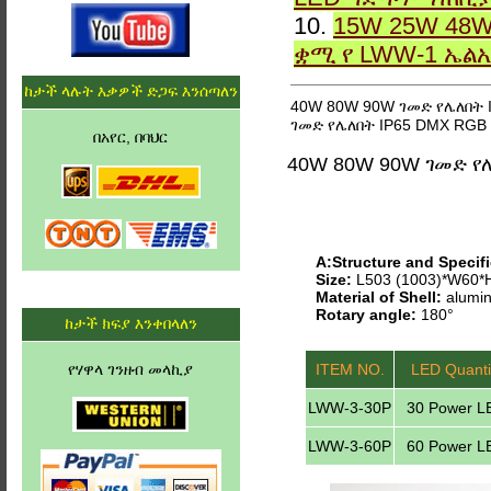
10.
15W 25W 48W
ቋሚ የ LWW-1 ኤል
ከታች ላሉት እቃዎች ድጋፍ እንሰጣለን
40W 80W 90W ገመድ የሌለበት 
ገመድ የሌለበት IP65 DMX RGB
በአየር, በባህር
40W 80W 90W ገመድ የ
A:Structure and Specifi
Size:
L503 (1003)*W60
Material of Shell:
alumin
Rotary angle:
180°
ከታች ክፍያ እንቀበላለን
የሃዋላ ገንዘብ መላኪያ
ITEM NO.
LED Quanti
LWW-3-30P
30 Power L
LWW-3-60P
60 Power L