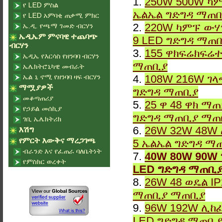
1.
250W 500W ካም
የ LED ምስል
ኤልኤል ግድግዳ ማጠ
የ LED አምባቂ ጠቃሚ ምክር
2.
220W ካምፑ ውሃ
ኤ.ዲ. የጫማ ገመድ ብርሃን
ኤዲኤም ምናባዊ ተጨባጭ
9 LED ግድግዳ ማጠ
ብርሃን
3.
155 ዋክፍሬክፍሬተ
ኤዲኤ የእርሳስ የዘንባባ ብርሃን
ማጠቢያ
ኤሌክትሮኒካዊ መብራት
ኤል ኒ ኖሚ የዘንባባ ዛፍ ብርሃን
4.
108W 216W ገላ
ማሟያዎች
ግድግዳ ማጠቢያ
መቆጣጠሪያ
5.
25 ዋ 48 ዋክ ማ
የኃይል መሰኪያ
ግድግዳ ማጠቢያ ማጠ
ገቢ ኤሌክትሪክ
6.
26W 32W 48W 
እሽግ
የምርት እውቅና ማረጋገጫ
5 ኤልኤል ግድግዳ ማ
ብራንድ እና የፈጠራ ባለቤትነት
7.
40W 80W 90W 
የምስክር ወረቀት
LED ግድግዳ ማጠቢ
8.
26W 48 ወዴል I
ማጠቢያ ማጠቢያ
9.
96W 192W ሊከፈ
LED ግድግዳ ማጠቢ