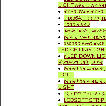
LIGHT አቅራቢ እና ፋብ
ብርሃን ያለው ብርሃን, 
በ par64, በብርሃን,
ግንባር ​​ተዘረጋ
ገመድ ብርሃን, መሪነት
የተመራ ገመድ ብርሃን,
ቻይንደር የመርከበሪያ
LED CEILING LIGH
የ LED DOWN LIG
ጂንግዶንግ ግዛት, ቻይና
የተስተካከለ መብራት, 
LIGHT
የተስተካከለ መብራት, 
LIGHT
በኒን ሸምፕ ብርሃን ፈ
LEDSOFT STRIP LIG