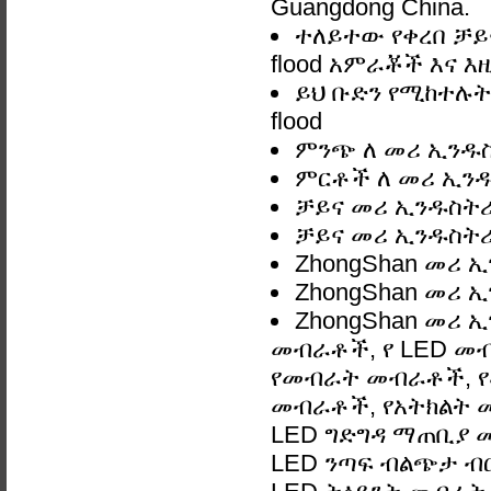
Guangdong China.
ተለይተው የቀረበ ቻይ
flood አምራቾች እና እዚ
ይህ ቡድን የሚከተሉት
flood
ምንጭ ለ መሪ ኢንዱስት
ምርቶች ለ መሪ ኢንዱስ
ቻይና መሪ ኢንዱስትሪ 
ቻይና መሪ ኢንዱስትሪ 
ZhongShan መሪ ኢ
ZhongShan መሪ ኢ
ZhongShan መሪ ኢ
መብራቶች, የ LED መ
የመብራት መብራቶች, የ
መብራቶች, የአትክልት መ
LED ግድግዳ ማጠቢያ መብራ
LED ንጣፍ ብልጭታ ብርሃ