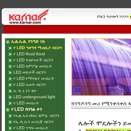
የካርነ ካታሎግ >>>>
ኤል.ኤል. የንግድ ነክ
የ LED ግድግዳ ማጠቢያ ብርሀን
የ LED flood flood
የ LED ትዕይንቶች ብርሃን
የ LED አምፖል መብራት
LED ወደታች ብርሃን
የ LED የማንቂያ መብራት
የ LED አመት ብርሃን
ኤ ዲ ኒ ኒን ቱቦ
LED underground light
የ LED መብራት
ጓንግዶንግ መሪ የሚንቀሳቀስ ፋ
የ LED የበዓል ቀን
የኤል ኤስ ህብረ ቁምፊ ብርሃን
የኤ.ዲ.ኤን መጋረጃ ብርሃን
ሌሎች ሞዴሎችን ይ
የ LED ንጣፍ መብራት