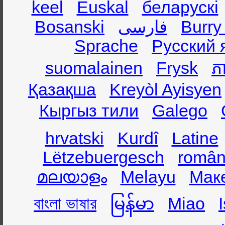
keel
Euskal
беларускі
Bosanski
فارسی
Burry
Sprache
Русский 
suomalainen
Frysk
ភា
Қазақша
Kreyòl Ayisyen
Кыргыз тили
Galego
hrvatski
Kurdî
Latine
Lëtzebuergesch
român
മലയാളം
Melayu
Мак
বাংলা ভাষার
မြန်မာ
Miao