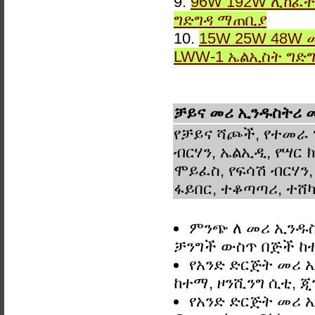
9.
96W 192W ሊከፈት
ግድግዳ ማጠቢያ
10.
15W 25W 48W 
LWW-1 ኤልኢስት ግድ
ቻይና መሪ ኢንዱስትሪ መ
የቻይና ሻጮች, የተመራ 
ብርሃን, ኤልኢዲ, የሣር ክ
ሞይፈስ, የፍሳሽ ብርሃን,
ፋይበር, ተቆጣጣሪ, ተሸካ
ምንጭ ለ መሪ ኢንዱስት
ቻንግች ውስጥ በጅች ከ
የአንድ ድርጅት መሪ ኢ
ከተማ, ዞንሺንግ ሲቲ, ጂ
የአንድ ድርጅት መሪ ኢ