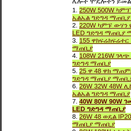
ሌሎች ሞዴሎችን ይመ
1.
250W 500W ካምፕ
ኤልኤል ግድግዳ ማጠቢ
2.
220W ካምፑ ውሃን 
LED ግድግዳ ማጠቢያ 
3.
155 ዋክፍሬክፍሬተር
ማጠቢያ
4.
108W 216W ገላጭ
ግድግዳ ማጠቢያ
5.
25 ዋ 48 ዋክ ማጠ
ግድግዳ ማጠቢያ ማጠቢ
6.
26W 32W 48W ሊ
ኤልኤል ግድግዳ ማጠቢያ
7.
40W 80W 90W ገ
LED ግድግዳ ማጠቢያ
8.
26W 48 ወዴል IP2
ማጠቢያ ማጠቢያ