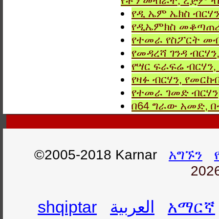
የቶን መብራት, ረጅም ብ
የዲ ኤም ኤክስ ብርሃን
የዲኤምክስ መቆጣጠሪያ
የተመራ የስፖርት መብ
የመዳረሻ ገንዳ ብርሃን
የሣር ፍራፍሬ ብርሃን,
የዛፉ ብርሃን, የመርከብ
የተመራ ገመድ ብርሃን,
በ64 ግራው አመድ,
©2005-2018 Karnar
አግኙን
2026
shqiptar
العربية
አማርኛ