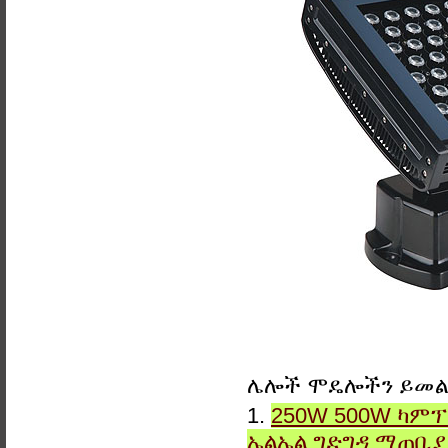
ሌሎች ሞዴሎችን ይመ
1.
250W 500W ካምፕ
ኤልኤል ግድግዳ ማጠቢ