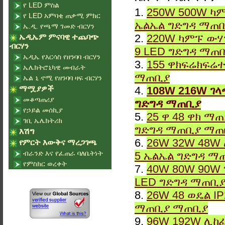
የ LED ምስል
1.
250W 500W ካም
የ LED አምባቂ ጠቃሚ ምክር
ኤልኤል ግድግዳ ማጠ
ኤ.ዲ. የጫማ ገመድ ብርሃን
2.
220W ካምፑ ውሃ
ኤዲኤም ምናባዊ ተጨባጭ
ብርሃን
9 LED ግድግዳ ማጠ
ኤዲኤ የእርሳስ የዘንባባ ብርሃን
3.
155 ዋክፍሬክፍሬተ
ኤሌክትሮኒካዊ መብራት
ማጠቢያ
ኤል ኒ ኖሚ የዘንባባ ዛፍ ብርሃን
ማሟያዎች
4.
108W 216W ገላ
መቆጣጠሪያ
ግድግዳ ማጠቢያ
የኃይል መሰኪያ
5.
25 ዋ 48 ዋክ ማ
ገቢ ኤሌክትሪክ
ግድግዳ ማጠቢያ ማጠ
እሽግ
6.
26W 32W 48W 
የምርት እውቅና ማረጋገጫ
ብራንድ እና የፈጠራ ባለቤትነት
5 ኤልኤል ግድግዳ ማ
የምስክር ወረቀት
7.
40W 80W 90W 
LED ግድግዳ ማጠቢ
8.
26W 48 ወዴል I
ማጠቢያ ማጠቢያ
9.
96W 192W ሊከፈ