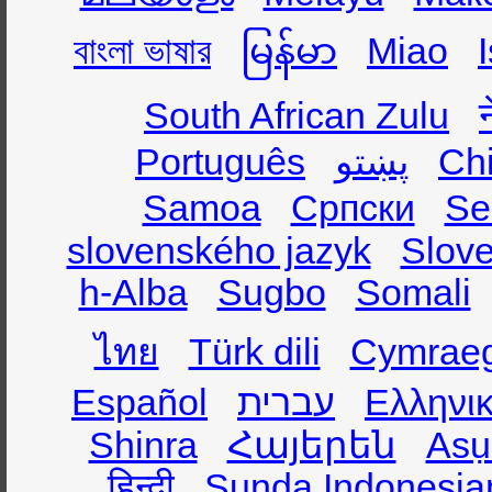
বাংলা ভাষার
မြန်မာ
Miao
South African Zulu
Português
پښتو
Ch
Samoa
Српски
Se
slovenského jazyk
Slov
h-Alba
Sugbo
Somali
ไทย
Türk dili
Cymrae
Español
עברית
Ελληνι
Shinra
Հայերեն
Asụ
हिन्दी
Sunda Indonesia