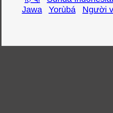
Jawa
Yorùbá
Người v