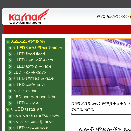
የካርነ ካታሎግ >>>>
ኤል.ኤል. የንግድ ነክ
የ LED ግድግዳ ማጠቢያ ብርሀን
የ LED flood flood
የ LED ትዕይንቶች ብርሃን
የ LED አምፖል መብራት
LED ወደታች ብርሃን
የ LED የማንቂያ መብራት
የ LED አመት ብርሃን
ኤ ዲ ኒ ኒን ቱቦ
LED underground light
የ LED መብራት
ጓንግዶንግ መሪ የሚንቀሳቀስ ፋብ
የ LED የበዓል ቀን
የጎርፍ ጎርፍ
የኤል ኤስ ህብረ ቁምፊ ብርሃን
የኤ.ዲ.ኤን መጋረጃ ብርሃን
የ LED ንጣፍ መብራት
ሌሎች ሞዴሎችን ይ