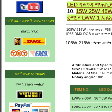
LED ግድግዳ ማጠቢ
10.
15W 25W 48W
ቋሚ የ LWW-1 ኤል
ከታች ላሉት እቃዎች ድጋፍ እንሰጣለን
108W 216W ገላጭ ውሃን IP65
በአየር, በባህር
IP65 DMX RGB ወይም ቋሚ የ 
108W 216W ገላጭ ውሃን
A:Structure and Specifi
Size:
L270/400 * W320 
Material of Shell:
alumin
ከታች ክፍያ እንቀበላለን
Rotary angle:
180°
የሃዋላ ገንዘብ መላኪያ
ITEM NO.
LED Qua
LWW-7-36P
36 * 3W P
LWW-7-72P
72 * 3 W P