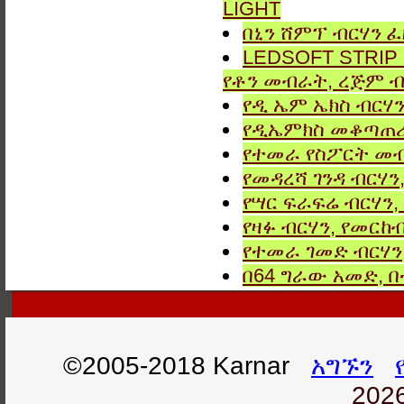
LIGHT
በኒን ሸምፕ ብርሃን ፈ
LEDSOFT STRIP LIG
የቶን መብራት, ረጅም ብ
የዲ ኤም ኤክስ ብርሃን
የዲኤምክስ መቆጣጠሪያ
የተመራ የስፖርት መብ
የመዳረሻ ገንዳ ብርሃን
የሣር ፍራፍሬ ብርሃን,
የዛፉ ብርሃን, የመርከብ
የተመራ ገመድ ብርሃን,
በ64 ግራው አመድ,
©2005-2018 Karnar
አግኙን
2026