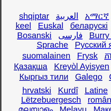
shqiptar
العربية
አማርኛ
keel
Euskal
беларускі
Bosanski
فارسی
Burry
Sprache
Русский 
suomalainen
Frysk
ភា
Қазақша
Kreyòl Ayisyen
Кыргыз тили
Galego
hrvatski
Kurdî
Latine
Lëtzebuergesch
român
മലയാളം
Melayu
Мак