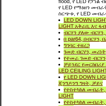
flood, የ LED የፓነል
የ LED የማዕዘን መብራት,
ስርጭቱ, የ LED መብራ
LED DOWN LIGHT
LIGHT አቅራቢ እና ፋብ
ብርሃን ያለው ብርሃን, 
በ par64, በብርሃን,
ግንባር ​​ተዘረጋ
ገመድ ብርሃን, መሪነት
የተመራ ገመድ ብርሃን,
ቻይንደር የመርከበሪያ
LED CEILING LIGH
የ LED DOWN LIG
ጂንግዶንግ ግዛት, ቻይና
የተስተካከለ መብራት, 
LIGHT
የተስተካከለ መብራት, 