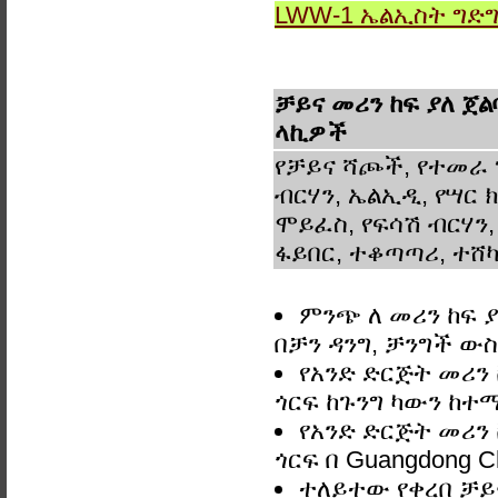
LWW-1 ኤልኢስት ግድ
ቻይና መሪን ከፍ ያለ ጀል
ላኪዎች
የቻይና ሻጮች, የተመራ 
ብርሃን, ኤልኢዲ, የሣር ክ
ሞይፈስ, የፍሳሽ ብርሃን,
ፋይበር, ተቆጣጣሪ, ተሸካ
ምንጭ ለ መሪን ከፍ ያ
በቻን ዳንግ, ቻንግች 
የአንድ ድርጅት መሪን 
ጎርፍ ከጉንግ ካውን ከተማ
የአንድ ድርጅት መሪን 
ጎርፍ በ Guangdong C
ተለይተው የቀረበ ቻይና