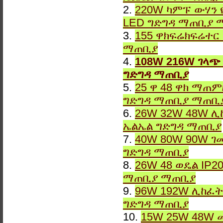
2.
220W ካምፑ ውሃን 
LED ግድግዳ ማጠቢያ 
3.
155 ዋክፍሬክፍሬተር
ማጠቢያ
4.
108W 216W ገላጭ
ግድግዳ ማጠቢያ
5.
25 ዋ 48 ዋክ ማጠ
ግድግዳ ማጠቢያ ማጠቢ
6.
26W 32W 48W ሊ
ኤልኤል ግድግዳ ማጠቢያ
7.
40W 80W 90W ገ
ግድግዳ ማጠቢያ
8.
26W 48 ወዴል IP2
ማጠቢያ ማጠቢያ
9.
96W 192W ሊከፈት
ግድግዳ ማጠቢያ
10.
15W 25W 48W 