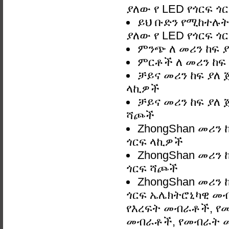
ያለው የ LED የጎርፍ ጎ
ይህ ቡድን የሚከተሉትን
ያለው የ LED የጎርፍ ጎ
ምንጭ ለ መሪን ከፍ ያ
ምርቶች ለ መሪን ከፍ 
ቻይና መሪን ከፍ ያለ 
ላኪዎች
ቻይና መሪን ከፍ ያለ 
ሻጮች
ZhongShan መሪን ከ
ጎርፍ ላኪዎች
ZhongShan መሪን ከ
ጎርፍ ሻጮች
ZhongShan መሪን ከ
ጎርፍ ኤሌክትሮኒካዊ መብ
የእረፍት መብራቶች, የ
መብራቶች, የመብራት መ