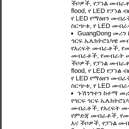
ችቦዎች, የፓነል መብራቶች
flood, የ LED የፓነል
የ LED የማዕዘን መብራት,
ስርጭቱ, የ LED መብራ
GuangDong መሪን 
ጎርፍ ኤሌክትሮኒካዊ መብ
የእረፍት መብራቶች, የ
መብራቶች, የመብራት መ
ችቦዎች, የፓነል መብራቶች
flood, የ LED የፓነል
የ LED የማዕዘን መብራት,
ስርጭቱ, የ LED መብራ
ጉሽንግተን ከተማ መሪን
የጎርፍ ጎርፍ ኤሌክትሮኒ
መብራቶች, የእረፍት መ
የምድጃ መብራቶች, የመ
እና ችቦዎች, የፓነል መብ