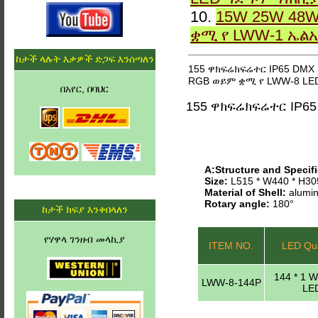
10.
15W 25W 48W
ቋሚ የ LWW-1 ኤል
ከታች ላሉት እቃዎች ድጋፍ እንሰጣለን
155 ዋክፍሬክፍሬተር IP65 DMX
RGB ወይም ቋሚ የ LWW-8 LE
በአየር, በባህር
155 ዋክፍሬክፍሬተር IP6
A:Structure and Specifi
Size:
L515 * W440 * H3
Material of Shell:
alumin
Rotary angle:
180°
ከታች ክፍያ እንቀበላለን
የሃዋላ ገንዘብ መላኪያ
ITEM NO.
LED Qua
144 * 1 
LWW-8-144P
LE