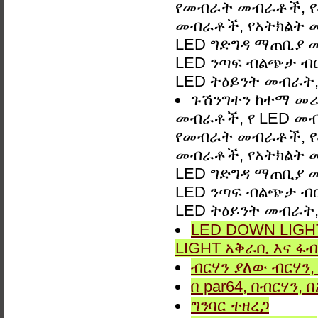
የመብራት መብራቶች, የ
መብራቶች, የአትክልት መ
LED ግድግዳ ማጠቢያ መብራ
LED ንጣፍ ብልጭታ ብርሃ
LED ትዕይንት መብራት, 
ጉሽንግተን ከተማ መሪን 
መብራቶች, የ LED መ
የመብራት መብራቶች, የ
መብራቶች, የአትክልት መ
LED ግድግዳ ማጠቢያ መብራ
LED ንጣፍ ብልጭታ ብርሃ
LED ትዕይንት መብራት, 
LED DOWN LIGHT
LIGHT አቅራቢ እና ፋብ
ብርሃን ያለው ብርሃን, 
በ par64, በብርሃን,
ግንባር ​​ተዘረጋ