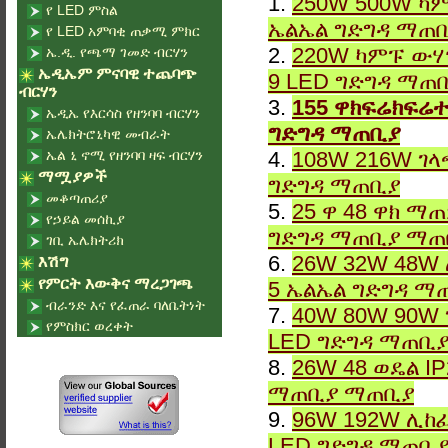
1.
250W 500W ካም
የ LED ምስል
ኤልኤል ግድግዳ ማጠ
የ LED አምባቂ ጠቃሚ ምክር
2.
220W ካምፑ ውሃ
ኤ.ዲ. የጫማ ገመድ ብርሃን
ኤዲኤም ምናባዊ ተጨባጭ
9 LED ግድግዳ ማጠ
ብርሃን
3.
155 ዋክፍሬክፍሬተ
ኤዲኤ የእርሳስ የዘንባባ ብርሃን
ግድግዳ ማጠቢያ
ኤሌክትሮኒካዊ መብራት
ኤል ኒ ኖሚ የዘንባባ ዛፍ ብርሃን
4.
108W 216W ገላ
ማሟያዎች
ግድግዳ ማጠቢያ
መቆጣጠሪያ
5.
25 ዋ 48 ዋክ ማ
የኃይል መሰኪያ
ግድግዳ ማጠቢያ ማጠ
ገቢ ኤሌክትሪክ
6.
26W 32W 48W 
እሽግ
የምርት እውቅና ማረጋገጫ
5 ኤልኤል ግድግዳ ማ
ብራንድ እና የፈጠራ ባለቤትነት
7.
40W 80W 90W 
የምስክር ወረቀት
LED ግድግዳ ማጠቢ
8.
26W 48 ወዴል I
ማጠቢያ ማጠቢያ
9.
96W 192W ሊከፈ
LED ግድግዳ ማጠቢ