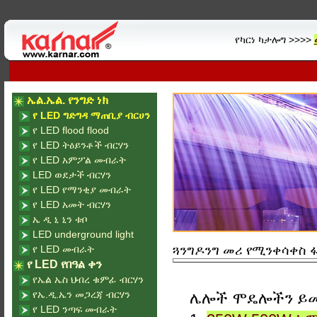
የካርነ ካታሎግ >>>>
ኤል.ኤል. የንግድ ነክ
የ LED ግድግዳ ማጠቢያ ብርሀን
የ LED flood flood
የ LED ትዕይንቶች ብርሃን
የ LED አምፖል መብራት
LED ወደታች ብርሃን
የ LED የማንቂያ መብራት
የ LED አመት ብርሃን
ኤ ዲ ኒ ኒን ቱቦ
LED underground light
የ LED መብራት
ጓንግዶንግ መሪ የሚንቀሳቀስ ፋብሪ
የ LED የበዓል ቀን
የኤል ኤስ ህብረ ቁምፊ ብርሃን
የኤ.ዲ.ኤን መጋረጃ ብርሃን
ሌሎች ሞዴሎችን ይ
የ LED ንጣፍ መብራት