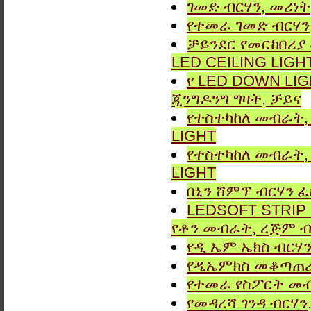
ገመድ ብርሃን, መሪነት
የተመራ ገመድ ብርሃን,
ቻይንደር የመርከበሪያ
LED CEILING LIGH
የ LED DOWN LIG
ጂንግዶንግ ግዛት, ቻይና
የተስተካከለ መብራት, 
LIGHT
የተስተካከለ መብራት, 
LIGHT
በኒን ሸምፕ ብርሃን ፈ
LEDSOFT STRIP LIG
የቶን መብራት, ረጅም ብ
የዲ ኤም ኤክስ ብርሃን
የዲኤምክስ መቆጣጠሪያ
የተመራ የስፖርት መብ
የመዳረሻ ገንዳ ብርሃን