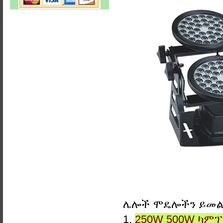
ሌሎች ሞዴሎችን ይመ
1.
250W 500W ካምፕ