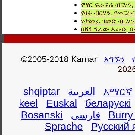
የሣር ፍራፍሬ ብርሃን,
የዛፉ ብርሃን, የመርከብ
የተመራ ገመድ ብርሃን,
በ64 ግራው አመድ,
©2005-2018 Karnar
አግኙን
2026
shqiptar
العربية
አማርኛ
keel
Euskal
беларускі
Bosanski
فارسی
Burry
Sprache
Русский 