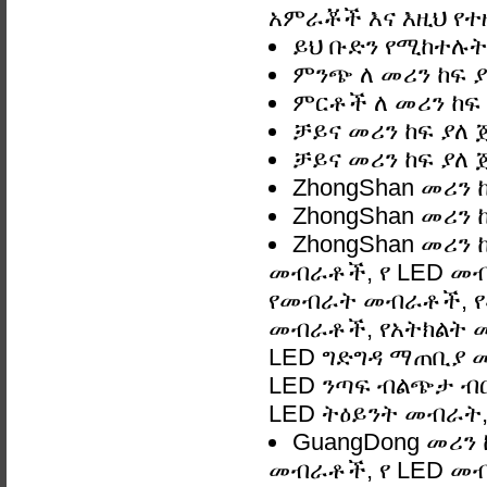
አምራቾች እና እዚህ የተዘ
ይህ ቡድን የሚከተሉትን 
ምንጭ ለ መሪን ከፍ ያለ 
ምርቶች ለ መሪን ከፍ ያለ
ቻይና መሪን ከፍ ያለ ጀ
ቻይና መሪን ከፍ ያለ ጀ
ZhongShan መሪን ከ
ZhongShan መሪን ከ
ZhongShan መሪን ከ
መብራቶች, የ LED መ
የመብራት መብራቶች, የ
መብራቶች, የአትክልት መ
LED ግድግዳ ማጠቢያ መብራ
LED ንጣፍ ብልጭታ ብርሃ
LED ትዕይንት መብራት, 
GuangDong መሪን ከ
መብራቶች, የ LED መ