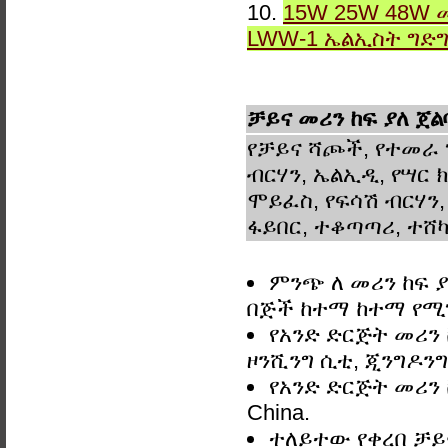
10.
15W 25W 48W 
LWW-1 ኤልኢስት ግድ
ቻይና መሪን ከፍ ያለ ጀልባ
የቻይና ሻጮች, የተመራ 
ብርሃን, ኤልኢዲ, የሣር ክ
ሞይፈስ, የፍሳሽ ብርሃን,
ፋይበር, ተቆጣጣሪ, ተሸካ
ምንጭ ለ መሪን ከፍ ያለ
በጅች ከተማ ከተማ የ
የአንድ ድርጅት መሪን ከ
ዞንሺንግ ሲቲ, ጂንግዶንግ
የአንድ ድርጅት መሪን ከፍ
China.
ተለይተው የቀረበ ቻይና 