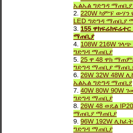
ኤልኤል ግድግዳ ማጠቢ
2.
220W ካምፑ ውሃን 
LED ግድግዳ ማጠቢያ 
3.
155 ዋክፍሬክፍሬተር
ማጠቢያ
4.
108W 216W ገላጭ
ግድግዳ ማጠቢያ
5.
25 ዋ 48 ዋክ ማጠ
ግድግዳ ማጠቢያ ማጠቢ
6.
26W 32W 48W ሊ
ኤልኤል ግድግዳ ማጠቢያ
7.
40W 80W 90W ገ
ግድግዳ ማጠቢያ
8.
26W 48 ወዴል IP2
ማጠቢያ ማጠቢያ
9.
96W 192W ሊከፈት
ግድግዳ ማጠቢያ