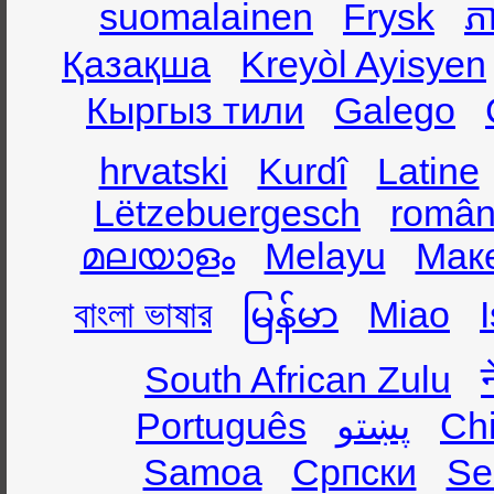
suomalainen
Frysk
ភា
Қазақша
Kreyòl Ayisyen
Кыргыз тили
Galego
hrvatski
Kurdî
Latine
Lëtzebuergesch
român
മലയാളം
Melayu
Мак
বাংলা ভাষার
မြန်မာ
Miao
South African Zulu
Português
پښتو
Ch
Samoa
Српски
Se