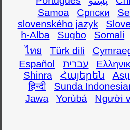
Português
پښتو
Ch
Samoa
Српски
Se
slovenského jazyk
Slov
h-Alba
Sugbo
Somali
ไทย
Türk dili
Cymrae
Español
עברית
Ελληνι
Shinra
Հայերեն
Asụ
हिन्दी
Sunda Indonesia
Jawa
Yorùbá
Người v