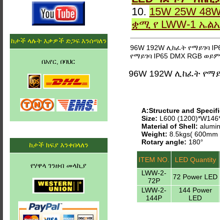
10.
15W 25W 48W
ቋሚ የ LWW-1 ኤል
ከታች ላሉት እቃዎች ድጋፍ እንሰጣለን
96W 192W ሊከፈት የማይገባ IP
የማይገባ IP65 DMX RGB ወይም
በአየር, በባህር
96W 192W ሊከፈት የማይ
A:Structure and Specifi
Size:
L600 (1200)*W14
Material of Shell:
alumin
Weight:
8.5kgs( 600mm 
Rotary angle:
180°
ከታች ክፍያ እንቀበላለን
ITEM NO.
LED Quantity
የሃዋላ ገንዘብ መላኪያ
LWW-2-
72 Power LED
72P
LWW-2-
144 Power
144P
LED