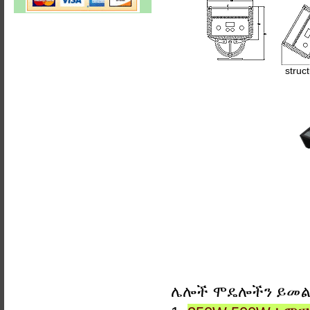
struc
ሌሎች ሞዴሎችን ይመ