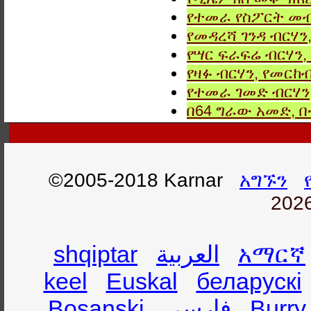
የተመራ የስፖርት መብ
የመዳረሻ ገንዳ ብርሃን
የሣር ፍራፍሬ ብርሃን,
የዛፉ ብርሃን, የመርከብ
የተመራ ገመድ ብርሃን,
በ64 ግራው አመድ,
©2005-2018 Karnar
አግኙን
2026
shqiptar
العربية
አማርኛ
keel
Euskal
беларускі
Bosanski
فارسی
Burry