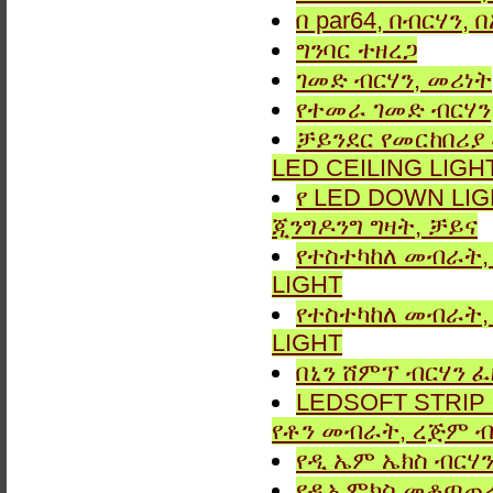
በ par64, በብርሃን,
ግንባር ​​ተዘረጋ
ገመድ ብርሃን, መሪነት
የተመራ ገመድ ብርሃን,
ቻይንደር የመርከበሪያ
LED CEILING LIGH
የ LED DOWN LIG
ጂንግዶንግ ግዛት, ቻይና
የተስተካከለ መብራት, 
LIGHT
የተስተካከለ መብራት, 
LIGHT
በኒን ሸምፕ ብርሃን ፈ
LEDSOFT STRIP LIG
የቶን መብራት, ረጅም ብ
የዲ ኤም ኤክስ ብርሃን
የዲኤምክስ መቆጣጠሪያ