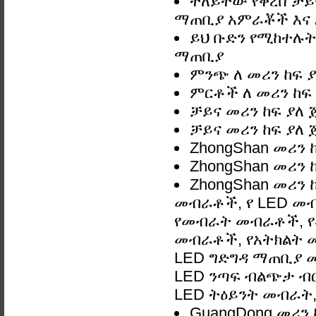
ተለይተው የቀረበ ቻይና
ማጠቢያ አምራቾች እና እ
ይህ ቡድን የሚከተሉትን
ማጠቢያ
ምንጭ ለ መሪን ከፍ 
ምርቶች ለ መሪን ከፍ
ቻይና መሪን ከፍ ያለ
ቻይና መሪን ከፍ ያለ
ZhongShan መሪን 
ZhongShan መሪን 
ZhongShan መሪን 
መብራቶች, የ LED መ
የመብራት መብራቶች, የ
መብራቶች, የአትክልት መ
LED ግድግዳ ማጠቢያ መብራ
LED ንጣፍ ብልጭታ ብርሃ
LED ትዕይንት መብራት, 
GuangDong መሪን