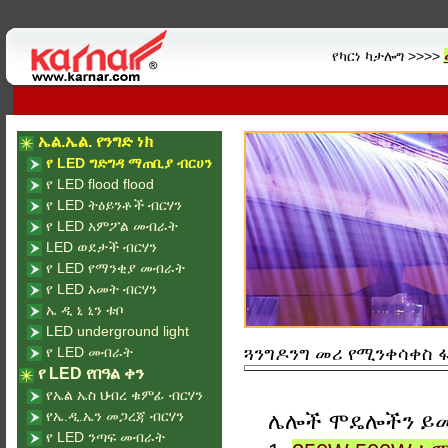
የካርነ ካታሎግ >>>>
ኤል.ኤል. የንግድ ነክ
የ LED ግድግዳ ማጠቢያ ብርሀን
የ LED flood flood
የ LED ትዕይንቶች ብርሃን
የ LED አምፖል መብራት
LED ወደታች ብርሃን
የ LED የማንቂያ መብራት
የ LED አመት ብርሃን
ኤ ዲ ኒ ኒን ቱቦ
LED underground light
የ LED መብራት
ጓንግዶንግ መሪ የሚንቀሳቀስ ፋ
የ LED የበዓል ቀን
የኤል ኤስ ህብረ ቁምፊ ብርሃን
የኤ.ዲ.ኤን መጋረጃ ብርሃን
ሌሎች ሞዴሎችን ይ
የ LED ንጣፍ መብራት