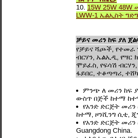
10.
15W 25W 48W 
LWW-1 ኤልኢስት ግድ
ቻይና መሪን ከፍ ያለ ጀ
የቻይና ሻጮች, የተመራ 
ብርሃን, ኤልኢዲ, የሣር ክ
ሞይፈስ, የፍሳሽ ብርሃን,
ፋይበር, ተቆጣጣሪ, ተሸካ
ምንጭ ለ መሪን ከፍ ያ
ውስጥ በጅች ከተማ ከ
የአንድ ድርጅት መሪን 
ከተማ, ዞንሺንግ ሲቲ, ጂ
የአንድ ድርጅት መሪን 
Guangdong China.