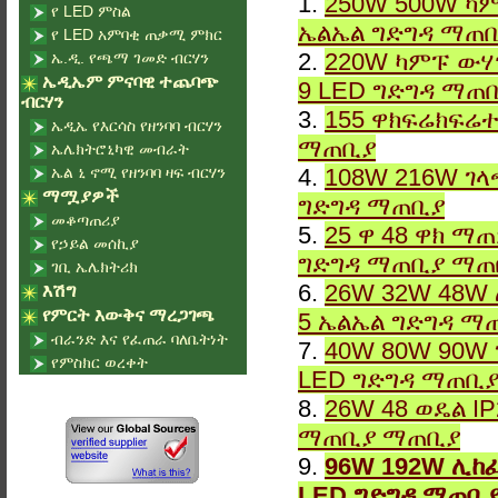
1.
250W 500W ካም
የ LED ምስል
ኤልኤል ግድግዳ ማጠ
የ LED አምባቂ ጠቃሚ ምክር
2.
220W ካምፑ ውሃ
ኤ.ዲ. የጫማ ገመድ ብርሃን
ኤዲኤም ምናባዊ ተጨባጭ
9 LED ግድግዳ ማጠ
ብርሃን
3.
155 ዋክፍሬክፍሬተ
ኤዲኤ የእርሳስ የዘንባባ ብርሃን
ማጠቢያ
ኤሌክትሮኒካዊ መብራት
ኤል ኒ ኖሚ የዘንባባ ዛፍ ብርሃን
4.
108W 216W ገላ
ማሟያዎች
ግድግዳ ማጠቢያ
መቆጣጠሪያ
5.
25 ዋ 48 ዋክ ማ
የኃይል መሰኪያ
ግድግዳ ማጠቢያ ማጠ
ገቢ ኤሌክትሪክ
6.
26W 32W 48W 
እሽግ
የምርት እውቅና ማረጋገጫ
5 ኤልኤል ግድግዳ ማ
ብራንድ እና የፈጠራ ባለቤትነት
7.
40W 80W 90W 
የምስክር ወረቀት
LED ግድግዳ ማጠቢ
8.
26W 48 ወዴል I
ማጠቢያ ማጠቢያ
9.
96W 192W ሊከ
LED ግድግዳ ማጠቢ