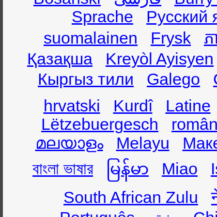
Sprache
Русский 
suomalainen
Frysk
ភា
Қазақша
Kreyòl Ayisyen
Кыргыз тили
Galego
hrvatski
Kurdî
Latine
Lëtzebuergesch
român
മലയാളം
Melayu
Мак
বাংলা ভাষার
မြန်မာ
Miao
South African Zulu