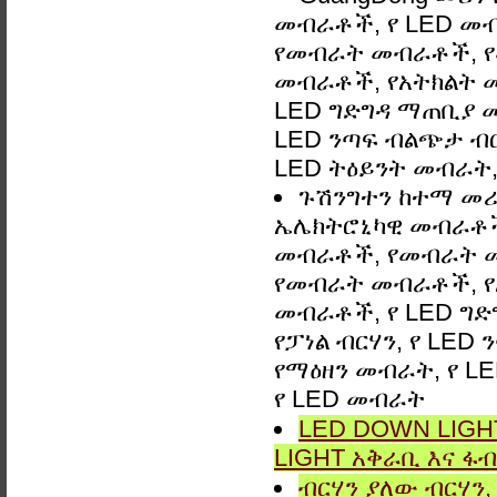
መብራቶች, የ LED መ
የመብራት መብራቶች, የ
መብራቶች, የአትክልት መ
LED ግድግዳ ማጠቢያ መብራ
LED ንጣፍ ብልጭታ ብርሃ
LED ትዕይንት መብራት, 
ጉሽንግተን ከተማ መሪ
ኤሌክትሮኒካዊ መብራቶች,
መብራቶች, የመብራት 
የመብራት መብራቶች, የአ
መብራቶች, የ LED ግድግዳ
የፓነል ብርሃን, የ LED 
የማዕዘን መብራት, የ LE
የ LED መብራት
LED DOWN LIGHT
LIGHT አቅራቢ እና ፋብ
ብርሃን ያለው ብርሃን, 