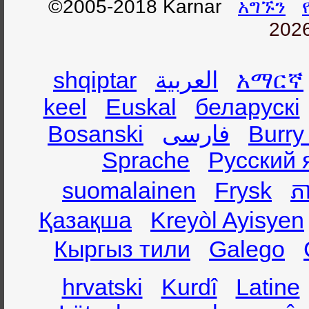
©2005-2018 Karnar
አግኙን
2026
shqiptar
العربية
አማርኛ
keel
Euskal
беларускі
Bosanski
فارسی
Burry
Sprache
Русский 
suomalainen
Frysk
ភា
Қазақша
Kreyòl Ayisyen
Кыргыз тили
Galego
hrvatski
Kurdî
Latine