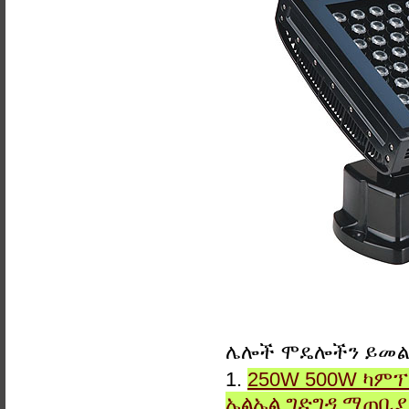
ሌሎች ሞዴሎችን ይመ
1.
250W 500W ካምፕ
ኤልኤል ግድግዳ ማጠቢ