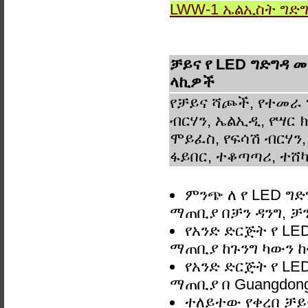
LWW-1 ኤልኢስት ግድ
ቻይና የ LED ግድግዳ 
ላኪዎች
የቻይና ሻጮች, የተመራ 
ብርሃን, ኤልኢዲ, የሣር ክ
ሞይፈስ, የፍሳሽ ብርሃን,
ፋይበር, ተቆጣጣሪ, ተሸካ
ምንጭ ለ የ LED ግ
ማጠቢያ በቻን ዳንግ, 
የአንድ ድርጅት የ LE
ማጠቢያ ከጉንግ ካውን ከ
የአንድ ድርጅት የ LE
ማጠቢያ በ Guangdong
ተለይተው የቀረበ ቻይ