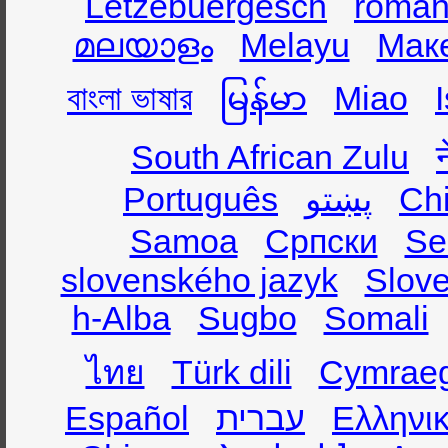
Lëtzebuergesch
român
മലയാളം
Melayu
Мак
বাংলা ভাষার
မြန်မာ
Miao
South African Zulu
Português
پښتو
Ch
Samoa
Српски
Se
slovenského jazyk
Slov
h-Alba
Sugbo
Somali
ไทย
Türk dili
Cymrae
Español
עברית
Ελληνι