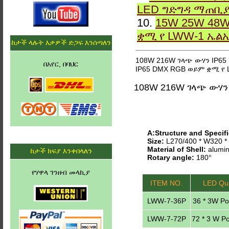
LED ግድግዳ ማጠቢ
10.
15W 25W 48W
ቋሚ የ LWW-1 ኤል
ከታች ላሉት እቃዎች ድጋፍ እንሰጣለን
108W 216W ገላጭ ውሃን IP65
በአየር, በባህር
IP65 DMX RGB ወይም ቋሚ የ 
108W 216W ገላጭ ውሃን
A:Structure and Specifi
Size:
L270/400 * W320 
Material of Shell:
alumin
ከታች ክፍያ እንቀበላለን
Rotary angle:
180°
የሃዋላ ገንዘብ መላኪያ
ITEM NO.
LED Qua
LWW-7-36P
36 * 3W P
LWW-7-72P
72 * 3 W P