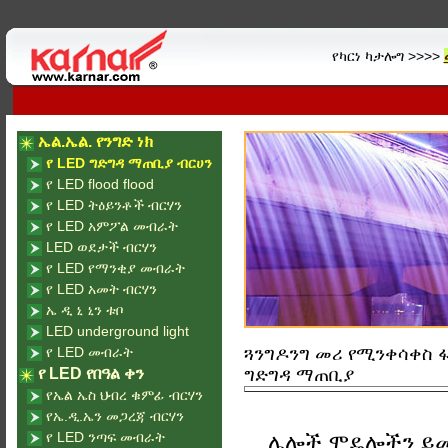
የካርነ ካታሎግ >>>>
ኤል.ኤል. የንግድ ነክ
የ LED ግድግዳ ማጠቢያ ብርሀን
የ LED flood flood
የ LED ትዕይንቶች ብርሃን
የ LED አምፖል መብራት
LED ወደታች ብርሃን
የ LED የማንቂያ መብራት
የ LED አመት ብርሃን
ኤ ዲ ኒ ኒን ቱቦ
LED underground light
የ LED መብራት
ጓንግዶንግ መሪ የሚንቀሳቀስ ፋ
የ LED የበዓል ቀን
ግድግዳ ማጠቢያ
የኤል ኤስ ህብረ ቁምፊ ብርሃን
የኤ.ዲ.ኤን መጋረጃ ብርሃን
የ LED ንጣፍ መብራት
ሌሎች ሞዴሎችን ይ