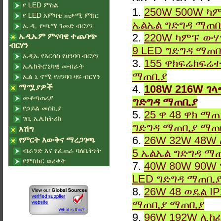
የ LED ምስል
1.
250W 500W ካም
የ LED አምባቂ ጠቃሚ ምክር
ኤልኤል ግድግዳ ማጠ
ኤ.ዲ. የጫማ ገመድ ብርሃን
2.
220W ካምፑ ውሃ
ኤዲኤም ምናባዊ ተጨባጭ
ብርሃን
9 LED ግድግዳ ማጠ
ኤዲኤ የእርሳስ የዘንባባ ብርሃን
3.
155 ዋክፍሬክፍሬተ
ኤሌክትሮኒካዊ መብራት
ማጠቢያ
ኤል ኒ ኖሚ የዘንባባ ዛፍ ብርሃን
ማሟያዎች
4.
108W 216W ገላ
መቆጣጠሪያ
ግድግዳ ማጠቢያ
የኃይል መሰኪያ
5.
25 ዋ 48 ዋክ ማ
ገቢ ኤሌክትሪክ
ግድግዳ ማጠቢያ ማጠ
እሽግ
6.
26W 32W 48W 
የምርት እውቅና ማረጋገጫ
ብራንድ እና የፈጠራ ባለቤትነት
5 ኤልኤል ግድግዳ ማ
የምስክር ወረቀት
7.
40W 80W 90W 
LED ግድግዳ ማጠቢ
8.
26W 48 ወዴል I
ማጠቢያ ማጠቢያ
9.
96W 192W ሊከፈ