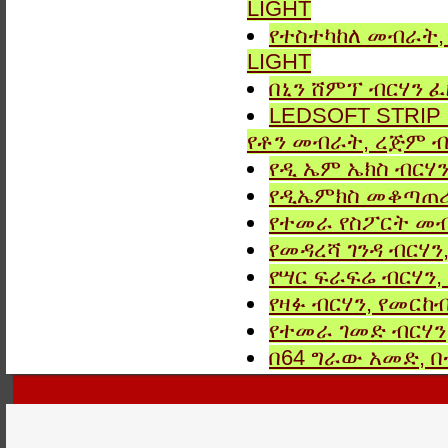
LIGHT
የተስተካከለ መብራት, 
LIGHT
በኒን ሸምፕ ብርሃን ፈ
LEDSOFT STRIP LIG
የቶን መብራት, ረጅም ብ
የዲ ኤም ኤክስ ብርሃን
የዲኤምክስ መቆጣጠሪያ
የተመራ የስፖርት መብ
የመዳረሻ ገንዳ ብርሃን
የሣር ፍራፍሬ ብርሃን,
የዛፉ ብርሃን, የመርከብ
የተመራ ገመድ ብርሃን,
በ64 ግራው አመድ,