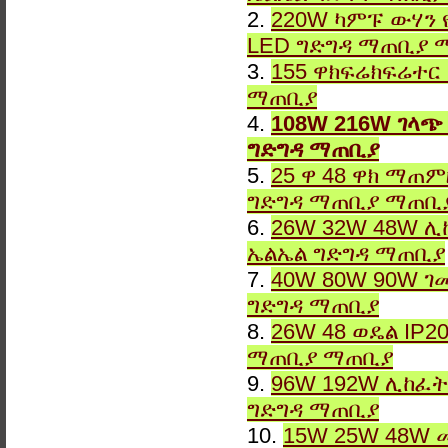
2.
220W ካምፑ ውሃን 
LED ግድግዳ ማጠቢያ 
3.
155 ዋክፍሬክፍሬተር
ማጠቢያ
4.
108W 216W ገላጭ
ግድግዳ ማጠቢያ
5.
25 ዋ 48 ዋክ ማጠ
ግድግዳ ማጠቢያ ማጠቢ
6.
26W 32W 48W ሊ
ኤልኤል ግድግዳ ማጠቢያ
7.
40W 80W 90W ገ
ግድግዳ ማጠቢያ
8.
26W 48 ወዴል IP2
ማጠቢያ ማጠቢያ
9.
96W 192W ሊከፈት
ግድግዳ ማጠቢያ
10.
15W 25W 48W 