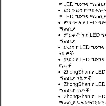
ዋ LED ግድግዳ ማጠቢያ 
ይህ ቡድን የሚከተሉት
ዋ LED ግድግዳ ማጠቢ
ምንጭ ለ የ LED ግ
ማጠቢያ
ምርቶች ለ የ LED 
ማጠቢያ
ቻይና የ LED ግድግ
ላኪዎች
ቻይና የ LED ግድግ
ሻጮች
ZhongShan የ LE
ማጠቢያ ላኪዎች
ZhongShan የ LE
ማጠቢያ ሻጮች
ZhongShan የ LE
ማጠቢያ ኤሌክትሮኒካዊ 