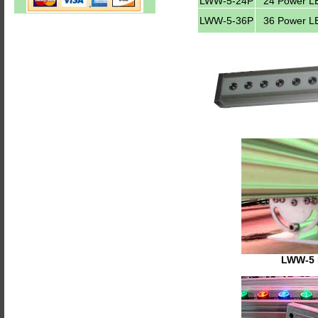
LWW-5-24P
24 Power L
LWW-5-36P
36 Power L
LWW-5