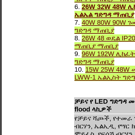
6.
26W 32W 48W ሊ
ኤልኤል ግድግዳ ማጠቢያ
7.
40W 80W 90W ገ
ግድግዳ ማጠቢያ
8.
26W 48 ወዴል IP2
ማጠቢያ ማጠቢያ
9.
96W 192W ሊከፈት
ግድግዳ ማጠቢያ
10.
15W 25W 48W 
LWW-1 ኤልኢስት ግድ
ቻይና የ LED ግድግዳ መ
flood ላኪዎች
የቻይና ሻጮች, የተመራ 
ብርሃን, ኤልኢዲ, የሣር ክ
ሞይፈስ, የፍሳሽ ብርሃን,