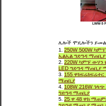
LWW-5 
ሌሎች ሞዴሎችን ይመ
1.
250W 500W ካምፕ
ኤልኤል ግድግዳ ማጠቢ
2.
220W ካምፑ ውሃን 
LED ግድግዳ ማጠቢያ 
3.
155 ዋክፍሬክፍሬተር
ማጠቢያ
4.
108W 216W ገላጭ
ግድግዳ ማጠቢያ
5.
25 ዋ 48 ዋክ ማጠ
ግድግዳ ማጠቢያ ማጠቢ