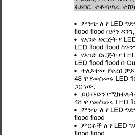
ፋይበር, ተቆጣጣሪ, ተሸካ
ምንጭ ለ የ LED ግድ
flood flood በቻን 
የአንድ ድርጅት የ LE
LED flood flood ከ
የአንድ ድርጅት የ LE
LED flood flood በ G
ተለይተው የቀረበ ቻይና
48 ዋ የመስመሩ LED fl
ጋር ነው.
ይህ ቡድን የሚከተሉትን
48 ዋ የመስመሩ LED flo
ምንጭ ለ የ LED ግድ
flood flood
ምርቶች ለ የ LED ግ
flood flood