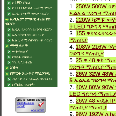
የ LED ምስል
1.
250W 500W ካም
የ LED አምባቂ ጠቃሚ ምክር
ኤልኤል ግድግዳ ማጠ
ኤ.ዲ. የጫማ ገመድ ብርሃን
2.
220W ካምፑ ውሃ
ኤዲኤም ምናባዊ ተጨባጭ
ብርሃን
9 LED ግድግዳ ማጠ
ኤዲኤ የእርሳስ የዘንባባ ብርሃን
3.
155 ዋክፍሬክፍሬተ
ኤሌክትሮኒካዊ መብራት
ማጠቢያ
ኤል ኒ ኖሚ የዘንባባ ዛፍ ብርሃን
ማሟያዎች
4.
108W 216W ገላ
መቆጣጠሪያ
ግድግዳ ማጠቢያ
የኃይል መሰኪያ
5.
25 ዋ 48 ዋክ ማ
ገቢ ኤሌክትሪክ
ግድግዳ ማጠቢያ ማጠ
እሽግ
6.
26W 32W 48W 
የምርት እውቅና ማረጋገጫ
ብራንድ እና የፈጠራ ባለቤትነት
5 ኤልኤል ግድግዳ ማ
የምስክር ወረቀት
7.
40W 80W 90W 
LED ግድግዳ ማጠቢ
8.
26W 48 ወዴል I
ማጠቢያ ማጠቢያ
9.
96W 192W ሊከፈ