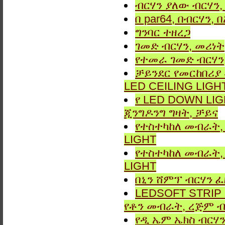
ብርሃን ያለው ብርሃን, 
በ par64, በብርሃን,
ግንባር ​​ተዘረጋ
ገመድ ብርሃን, መሪነት
የተመራ ገመድ ብርሃን,
ቻይንደር የመርከበሪያ
LED CEILING LIGH
የ LED DOWN LIG
ጂንግዶንግ ግዛት, ቻይና
የተስተካከለ መብራት, 
LIGHT
የተስተካከለ መብራት, 
LIGHT
በኒን ሸምፕ ብርሃን ፈ
LEDSOFT STRIP LIG
የቶን መብራት, ረጅም ብ
የዲ ኤም ኤክስ ብርሃን