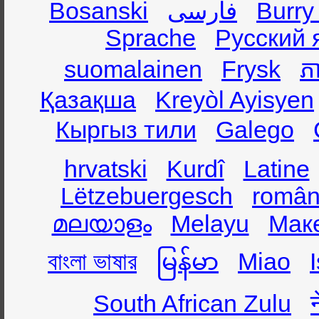
Bosanski
فارسی
Burry
Sprache
Русский 
suomalainen
Frysk
ភា
Қазақша
Kreyòl Ayisyen
Кыргыз тили
Galego
hrvatski
Kurdî
Latine
Lëtzebuergesch
român
മലയാളം
Melayu
Мак
বাংলা ভাষার
မြန်မာ
Miao
South African Zulu