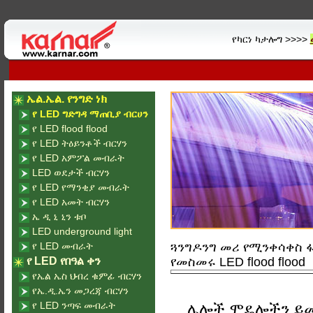
የካርነ ካታሎግ >>>>
ኤል.ኤል. የንግድ ነክ
የ LED ግድግዳ ማጠቢያ ብርሀን
የ LED flood flood
የ LED ትዕይንቶች ብርሃን
የ LED አምፖል መብራት
LED ወደታች ብርሃን
የ LED የማንቂያ መብራት
የ LED አመት ብርሃን
ኤ ዲ ኒ ኒን ቱቦ
LED underground light
የ LED መብራት
ጓንግዶንግ መሪ የሚንቀሳቀስ ፋ
የ LED የበዓል ቀን
የመስመሩ LED flood flood
የኤል ኤስ ህብረ ቁምፊ ብርሃን
የኤ.ዲ.ኤን መጋረጃ ብርሃን
የ LED ንጣፍ መብራት
ሌሎች ሞዴሎችን ይ