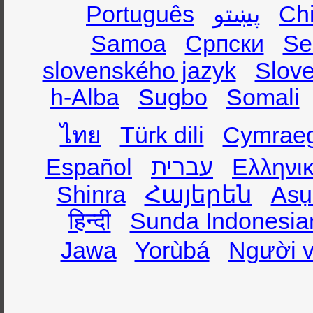
Português
پښتو
Ch
Samoa
Српски
Se
slovenského jazyk
Slov
h-Alba
Sugbo
Somali
ไทย
Türk dili
Cymrae
Español
עברית
Ελληνι
Shinra
Հայերեն
Asụ
हिन्दी
Sunda Indonesia
Jawa
Yorùbá
Người v