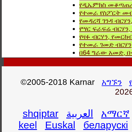
የዲኤምክስ መቆጣጠሪያ
የተመራ የስፖርት መብ
የመዳረሻ ገንዳ ብርሃን
የሣር ፍራፍሬ ብርሃን,
የዛፉ ብርሃን, የመርከብ
የተመራ ገመድ ብርሃን,
በ64 ግራው አመድ,
©2005-2018 Karnar
አግኙን
2026
shqiptar
العربية
አማርኛ
keel
Euskal
беларускі