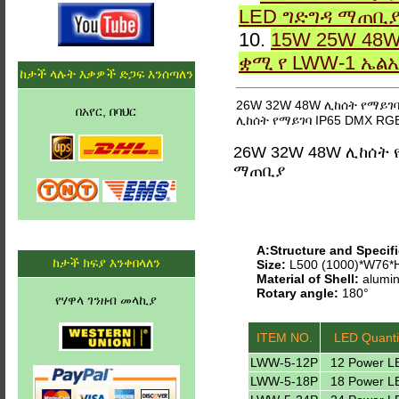
LED ግድግዳ ማጠቢ
10.
15W 25W 48W
ቋሚ የ LWW-1 ኤል
ከታች ላሉት እቃዎች ድጋፍ እንሰጣለን
26W 32W 48W ሊከሰት የማይገባ
በአየር, በባህር
ሊከሰት የማይገባ IP65 DMX RG
26W 32W 48W ሊከሰት 
ማጠቢያ
A:Structure and Specifi
ከታች ክፍያ እንቀበላለን
Size:
L500 (1000)*W76
Material of Shell:
alumin
Rotary angle:
180°
የሃዋላ ገንዘብ መላኪያ
ITEM NO.
LED Quanti
LWW-5-12P
12 Power L
LWW-5-18P
18 Power L