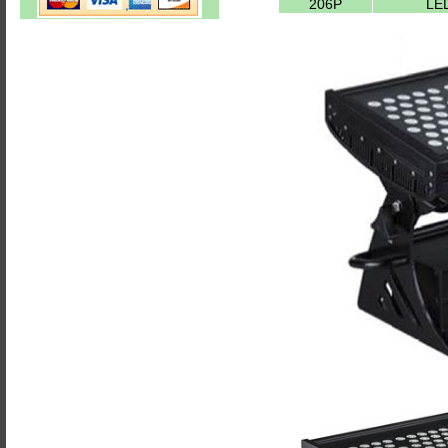
206P
LE