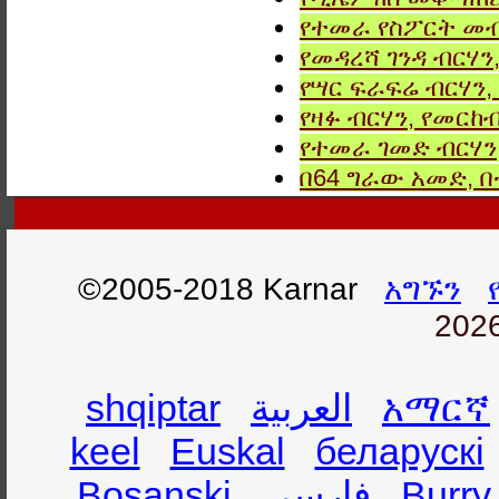
የተመራ የስፖርት መብ
የመዳረሻ ገንዳ ብርሃን
የሣር ፍራፍሬ ብርሃን,
የዛፉ ብርሃን, የመርከብ
የተመራ ገመድ ብርሃን,
በ64 ግራው አመድ,
©2005-2018 Karnar
አግኙን
2026
shqiptar
العربية
አማርኛ
keel
Euskal
беларускі
Bosanski
فارسی
Burry