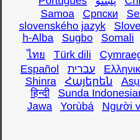
Português
پښتو
Ch
Samoa
Српски
Se
slovenského jazyk
Slov
h-Alba
Sugbo
Somali
ไทย
Türk dili
Cymrae
Español
עברית
Ελληνι
Shinra
Հայերեն
Asụ
हिन्दी
Sunda Indonesia
Jawa
Yorùbá
Người v