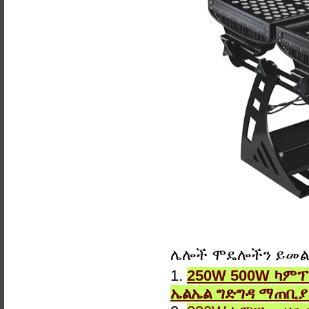
ሌሎች ሞዴሎችን ይመ
1.
250W 500W ካምፕ
ኤልኤል ግድግዳ ማጠቢ