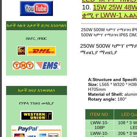
10.
15W 25W 48W
ቋሚ የ LWW-1 ኤል
ከታች ላሉት እቃዎች ድጋፍ እንሰጣለን
250W 500W ካምፕ የማይገባ I
500W ካምፕ የማይገባ IP65 D
በአየር, በባህር
250W 500W ካምፕ የማይ
ማጠቢያ ማጠቢያ
A:Structure and Specifi
Size:
L565 * W320 * H38
H705mm
ከታች ክፍያ እንቀበላለን
Material of Shell:
alumin
Rotary angle:
180°
የሃዋላ ገንዘብ መላኪያ
ITEM NO.
LED Qua
LWW-10-
108 * 3 
108P
LE
LWW-10-
206 * 3 