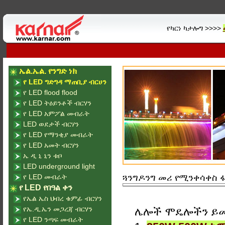
የካርነ ካታሎግ >>>>
ኤል.ኤል. የንግድ ነክ
የ LED ግድግዳ ማጠቢያ ብርሀን
የ LED flood flood
የ LED ትዕይንቶች ብርሃን
የ LED አምፖል መብራት
LED ወደታች ብርሃን
የ LED የማንቂያ መብራት
የ LED አመት ብርሃን
ኤ ዲ ኒ ኒን ቱቦ
LED underground light
የ LED መብራት
ጓንግዶንግ መሪ የሚንቀሳቀስ ፋ
የ LED የበዓል ቀን
የኤል ኤስ ህብረ ቁምፊ ብርሃን
የኤ.ዲ.ኤን መጋረጃ ብርሃን
ሌሎች ሞዴሎችን ይ
የ LED ንጣፍ መብራት