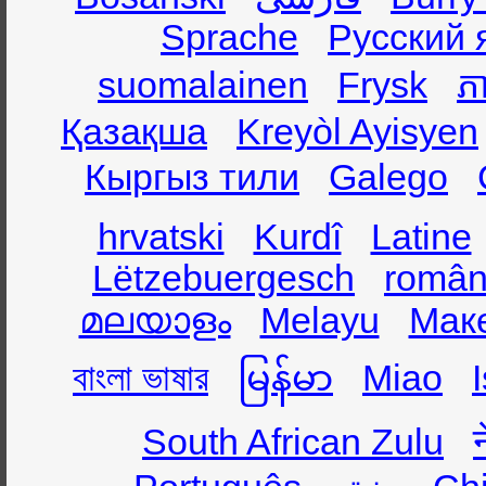
Sprache
Русский 
suomalainen
Frysk
ភា
Қазақша
Kreyòl Ayisyen
Кыргыз тили
Galego
hrvatski
Kurdî
Latine
Lëtzebuergesch
român
മലയാളം
Melayu
Мак
বাংলা ভাষার
မြန်မာ
Miao
South African Zulu