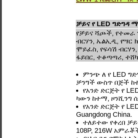
ቻይና የ LED ግድግዳ ማ
የቻይና ሻጮች, የተመራ 
ብርሃን, ኤልኢዲ, የሣር ክ
ሞይፈስ, የፍሳሽ ብርሃን,
ፋይበር, ተቆጣጣሪ, ተሸካ
ምንጭ ለ የ LED ግድ
ቻንግች ውስጥ በጅች ከ
የአንድ ድርጅት የ LE
ካውን ከተማ, ዞንሺንግ ሲ
የአንድ ድርጅት የ LE
Guangdong China.
ተለይተው የቀረበ ቻይና
108P, 216W አምራቾች