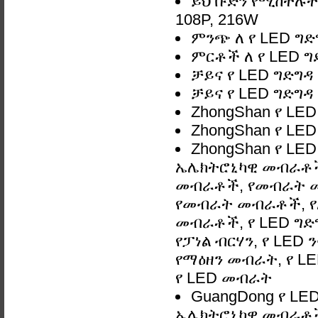
ይህ ቡድን የሚከተሉትን
108P, 216W
ምንጭ ለ የ LED ግድ
ምርቶች ለ የ LED ግ
ቻይና የ LED ግድግዳ
ቻይና የ LED ግድግዳ
ZhongShan የ LE
ZhongShan የ LE
ZhongShan የ LE
ኤሌክትሮኒካዊ መብራቶች,
መብራቶች, የመብራት 
የመብራት መብራቶች, የአ
መብራቶች, የ LED ግድግዳ
የፓነል ብርሃን, የ LED 
የማዕዘን መብራት, የ LE
የ LED መብራት
GuangDong የ LE
ኤሌክትሮኒካዊ መብራቶች,