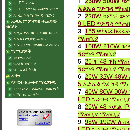
1.
250W 500W ካም
የ LED ምስል
ኤልኤል ግድግዳ ማጠ
የ LED አምባቂ ጠቃሚ ምክር
2.
220W ካምፑ ውሃ
ኤ.ዲ. የጫማ ገመድ ብርሃን
ኤዲኤም ምናባዊ ተጨባጭ
9 LED ግድግዳ ማጠ
ብርሃን
3.
155 ዋክፍሬክፍሬተ
ኤዲኤ የእርሳስ የዘንባባ ብርሃን
ማጠቢያ
ኤሌክትሮኒካዊ መብራት
ኤል ኒ ኖሚ የዘንባባ ዛፍ ብርሃን
4.
108W 216W ገላ
ማሟያዎች
ግድግዳ ማጠቢያ
መቆጣጠሪያ
5.
25 ዋ 48 ዋክ ማ
የኃይል መሰኪያ
ግድግዳ ማጠቢያ ማጠ
ገቢ ኤሌክትሪክ
6.
26W 32W 48W 
እሽግ
የምርት እውቅና ማረጋገጫ
5 ኤልኤል ግድግዳ ማ
ብራንድ እና የፈጠራ ባለቤትነት
7.
40W 80W 90W 
የምስክር ወረቀት
LED ግድግዳ ማጠቢ
8.
26W 48 ወዴል I
ማጠቢያ ማጠቢያ
9.
96W 192W ሊከፈ
LED ግድግዳ ማጠቢ