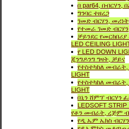
በ par64, በብርሃን,
ግንባር ​​ተዘረጋ
ገመድ ብርሃን, መሪነት
የተመራ ገመድ ብርሃን,
ቻይንደር የመርከበሪያ
LED CEILING LIGH
የ LED DOWN LIG
ጂንግዶንግ ግዛት, ቻይና
የተስተካከለ መብራት, 
LIGHT
የተስተካከለ መብራት, 
LIGHT
በኒን ሸምፕ ብርሃን ፈ
LEDSOFT STRIP LIG
የቶን መብራት, ረጅም ብ
የዲ ኤም ኤክስ ብርሃን
የዲኤምክስ መቆጣጠሪያ