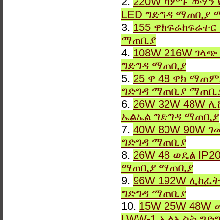
2.
220W ካምፑ ውሃን 
LED ግድግዳ ማጠቢያ 
3.
155 ዋክፍሬክፍሬተር
ማጠቢያ
4.
108W 216W ገላጭ
ግድግዳ ማጠቢያ
5.
25 ዋ 48 ዋክ ማጠ
ግድግዳ ማጠቢያ ማጠቢ
6.
26W 32W 48W ሊ
ኤልኤል ግድግዳ ማጠቢያ
7.
40W 80W 90W ገ
ግድግዳ ማጠቢያ
8.
26W 48 ወዴል IP2
ማጠቢያ ማጠቢያ
9.
96W 192W ሊከፈት
ግድግዳ ማጠቢያ
10.
15W 25W 48W 
LWW-1 ኤልኢስት ግድ