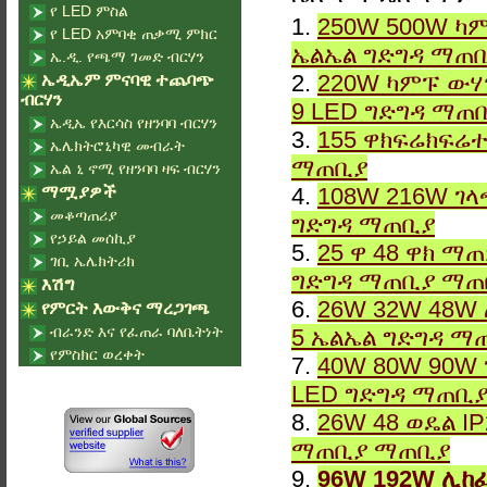
የ LED ምስል
1.
250W 500W ካም
የ LED አምባቂ ጠቃሚ ምክር
ኤልኤል ግድግዳ ማጠ
ኤ.ዲ. የጫማ ገመድ ብርሃን
2.
220W ካምፑ ውሃ
ኤዲኤም ምናባዊ ተጨባጭ
ብርሃን
9 LED ግድግዳ ማጠ
ኤዲኤ የእርሳስ የዘንባባ ብርሃን
3.
155 ዋክፍሬክፍሬተ
ኤሌክትሮኒካዊ መብራት
ማጠቢያ
ኤል ኒ ኖሚ የዘንባባ ዛፍ ብርሃን
ማሟያዎች
4.
108W 216W ገላ
መቆጣጠሪያ
ግድግዳ ማጠቢያ
የኃይል መሰኪያ
5.
25 ዋ 48 ዋክ ማ
ገቢ ኤሌክትሪክ
ግድግዳ ማጠቢያ ማጠ
እሽግ
6.
26W 32W 48W 
የምርት እውቅና ማረጋገጫ
ብራንድ እና የፈጠራ ባለቤትነት
5 ኤልኤል ግድግዳ ማ
የምስክር ወረቀት
7.
40W 80W 90W 
LED ግድግዳ ማጠቢ
8.
26W 48 ወዴል I
ማጠቢያ ማጠቢያ
9.
96W 192W ሊከ