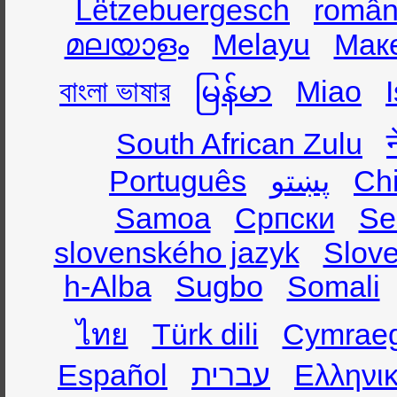
Lëtzebuergesch
român
മലയാളം
Melayu
Мак
বাংলা ভাষার
မြန်မာ
Miao
South African Zulu
Português
پښتو
Ch
Samoa
Српски
Se
slovenského jazyk
Slov
h-Alba
Sugbo
Somali
ไทย
Türk dili
Cymrae
Español
עברית
Ελληνι