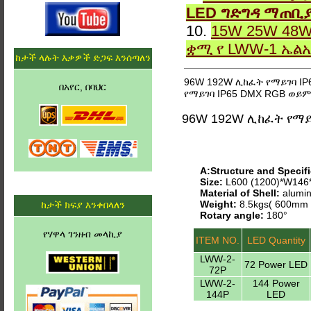
LED ግድግዳ ማጠቢ
10.
15W 25W 48W
ቋሚ የ LWW-1 ኤል
ከታች ላሉት እቃዎች ድጋፍ እንሰጣለን
96W 192W ሊከፈት የማይገባ IP
በአየር, በባህር
የማይገባ IP65 DMX RGB ወይም
96W 192W ሊከፈት የማይ
A:Structure and Specifi
Size:
L600 (1200)*W14
Material of Shell:
alumin
Weight:
8.5kgs( 600mm 
ከታች ክፍያ እንቀበላለን
Rotary angle:
180°
የሃዋላ ገንዘብ መላኪያ
ITEM NO.
LED Quantity
LWW-2-
72 Power LED
72P
LWW-2-
144 Power
144P
LED