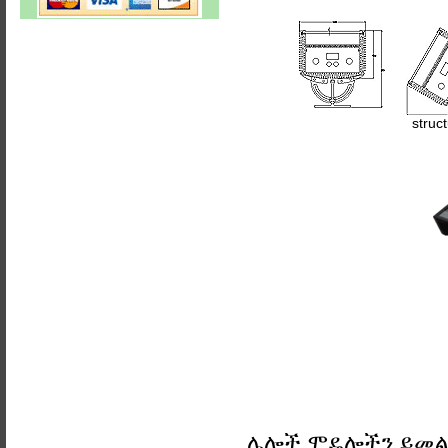
struc
ሌሎች ሞዴሎችን ይመ