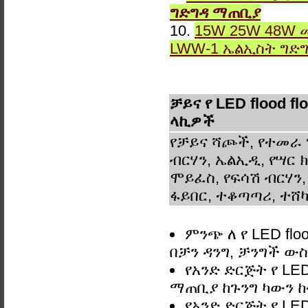
ግድግዳ ማጠቢያ
10.
15W 25W 48W 
LWW-1 ኤልኢስት ግድ
ቻይና የ LED flood 
ላኪዎች
የቻይና ሻጮች, የተመራ 
ብርሃን, ኤልኢዲ, የሣር ክ
ሞይፈስ, የፍሳሽ ብርሃን,
ፋይበር, ተቆጣጣሪ, ተሸካ
ምንጭ ለ የ LED fl
በቻን ዳንግ, ቻንግች 
የአንድ ድርጅት የ LED
ማጠቢያ ከጉንግ ካውን ከ
የአንድ ድርጅት የ LED