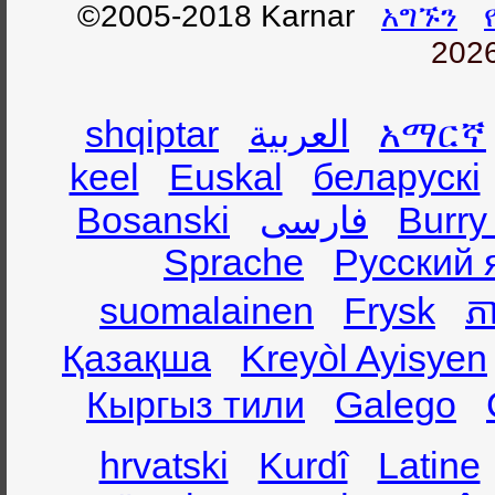
©2005-2018 Karnar
አግኙን
2026
shqiptar
العربية
አማርኛ
keel
Euskal
беларускі
Bosanski
فارسی
Burry
Sprache
Русский 
suomalainen
Frysk
ភា
Қазақша
Kreyòl Ayisyen
Кыргыз тили
Galego
hrvatski
Kurdî
Latine