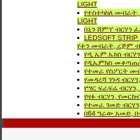
LIGHT
የተስተካከለ መብራት, 
LIGHT
በኒን ሸምፕ ብርሃን ፈ
LEDSOFT STRIP LIG
የቶን መብራት, ረጅም ብ
የዲ ኤም ኤክስ ብርሃን
የዲኤምክስ መቆጣጠሪያ
የተመራ የስፖርት መብ
የመዳረሻ ገንዳ ብርሃን
የሣር ፍራፍሬ ብርሃን,
የዛፉ ብርሃን, የመርከብ
የተመራ ገመድ ብርሃን,
በ64 ግራው አመድ,