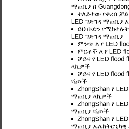
ማጠቢያ በ Guangdong
ተለይተው የቀረበ ቻይና 
LED ግድግዳ ማጠቢያ አም
ይህ ቡድን የሚከተሉትን
LED ግድግዳ ማጠቢያ
ምንጭ ለ የ LED fl
ምርቶች ለ የ LED f
ቻይና የ LED floo
ላኪዎች
ቻይና የ LED floo
ሻጮች
ZhongShan የ LED
ማጠቢያ ላኪዎች
ZhongShan የ LED
ማጠቢያ ሻጮች
ZhongShan የ LED
ማጠቢያ ኤሌክትሮኒካዊ 