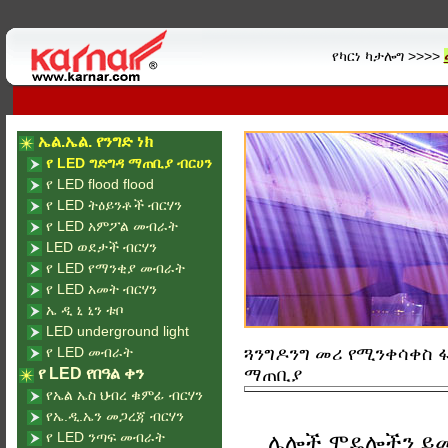
የካርነ ካታሎግ >>>>
ኤል.ኤል. የንግድ ነክ
የ LED ግድግዳ ማጠቢያ ብርሀን
የ LED flood flood
የ LED ትዕይንቶች ብርሃን
የ LED አምፖል መብራት
LED ወደታች ብርሃን
የ LED የማንቂያ መብራት
የ LED አመት ብርሃን
ኤ ዲ ኒ ኒን ቱቦ
LED underground light
የ LED መብራት
ጓንግዶንግ መሪ የሚንቀሳቀስ ፋብ
የ LED የበዓል ቀን
ማጠቢያ
የኤል ኤስ ህብረ ቁምፊ ብርሃን
የኤ.ዲ.ኤን መጋረጃ ብርሃን
የ LED ንጣፍ መብራት
ሌሎች ሞዴሎችን ይ