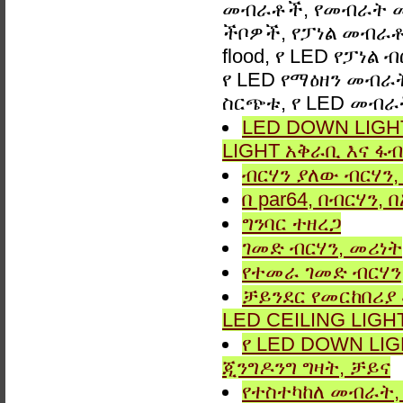
መብራቶች, የመብራት መ
ችቦዎች, የፓነል መብራቶች
flood, የ LED የፓነል
የ LED የማዕዘን መብራት,
ስርጭቱ, የ LED መብራ
LED DOWN LIGHT
LIGHT አቅራቢ እና ፋብ
ብርሃን ያለው ብርሃን, 
በ par64, በብርሃን,
ግንባር ​​ተዘረጋ
ገመድ ብርሃን, መሪነት
የተመራ ገመድ ብርሃን,
ቻይንደር የመርከበሪያ
LED CEILING LIGH
የ LED DOWN LIG
ጂንግዶንግ ግዛት, ቻይና
የተስተካከለ መብራት, 