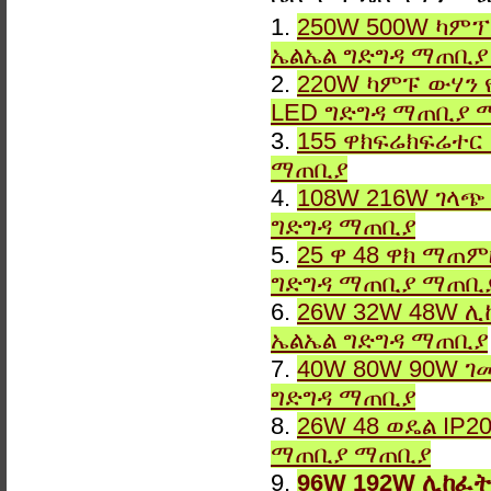
1.
250W 500W ካምፕ
ኤልኤል ግድግዳ ማጠቢ
2.
220W ካምፑ ውሃን 
LED ግድግዳ ማጠቢያ 
3.
155 ዋክፍሬክፍሬተር
ማጠቢያ
4.
108W 216W ገላጭ
ግድግዳ ማጠቢያ
5.
25 ዋ 48 ዋክ ማጠ
ግድግዳ ማጠቢያ ማጠቢ
6.
26W 32W 48W ሊ
ኤልኤል ግድግዳ ማጠቢያ
7.
40W 80W 90W ገ
ግድግዳ ማጠቢያ
8.
26W 48 ወዴል IP2
ማጠቢያ ማጠቢያ
9.
96W 192W ሊከፈት