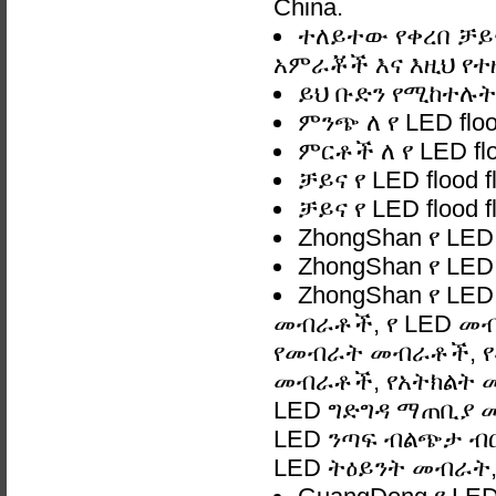
China.
ተለይተው የቀረበ ቻይና ጓ
አምራቾች እና እዚህ የተዘ
ይህ ቡድን የሚከተሉትን ያ
ምንጭ ለ የ LED floo
ምርቶች ለ የ LED flo
ቻይና የ LED flood 
ቻይና የ LED flood 
ZhongShan የ LED 
ZhongShan የ LED 
ZhongShan የ LED 
መብራቶች, የ LED መ
የመብራት መብራቶች, የ
መብራቶች, የአትክልት መ
LED ግድግዳ ማጠቢያ መብራ
LED ንጣፍ ብልጭታ ብርሃ
LED ትዕይንት መብራት, 