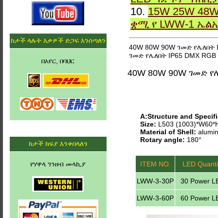
10.
15W 25W 48W
ቋሚ የ LWW-1 ኤል
ከታች ላሉት እቃዎች ድጋፍ እንሰጣለን
40W 80W 90W ገመድ የሌለበት 
ገመድ የሌለበት IP65 DMX RGB
በአየር, በባህር
40W 80W 90W ገመድ የ
A:Structure and Specifi
Size:
L503 (1003)*W60
Material of Shell:
alumin
Rotary angle:
180°
ከታች ክፍያ እንቀበላለን
የሃዋላ ገንዘብ መላኪያ
ITEM NO.
LED Quanti
LWW-3-30P
30 Power L
LWW-3-60P
60 Power L