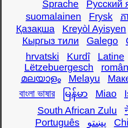
Sprache
Русский 
suomalainen
Frysk
ភា
Қазақша
Kreyòl Ayisyen
Кыргыз тили
Galego
hrvatski
Kurdî
Latine
Lëtzebuergesch
român
മലയാളം
Melayu
Мак
বাংলা ভাষার
မြန်မာ
Miao
South African Zulu
Português
پښتو
Ch