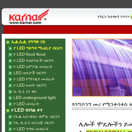
የካርነ ካታሎግ >>>>
ኤል.ኤል. የንግድ ነክ
የ LED ግድግዳ ማጠቢያ ብርሀን
የ LED flood flood
የ LED ትዕይንቶች ብርሃን
የ LED አምፖል መብራት
LED ወደታች ብርሃን
የ LED የማንቂያ መብራት
የ LED አመት ብርሃን
ኤ ዲ ኒ ኒን ቱቦ
LED underground light
የ LED መብራት
ጓንግዶንግ መሪ የሚንቀሳቀስ ፋብሪካ
የ LED የበዓል ቀን
የኤል ኤስ ህብረ ቁምፊ ብርሃን
የኤ.ዲ.ኤን መጋረጃ ብርሃን
ሌሎች ሞዴሎችን ይ
የ LED ንጣፍ መብራት