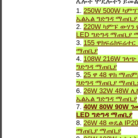
ሌሎች ሞዴሎችን ይመ
1.
250W 500W ካምፕ
ኤልኤል ግድግዳ ማጠቢ
2.
220W ካምፑ ውሃን 
LED ግድግዳ ማጠቢያ 
3.
155 ዋክፍሬክፍሬተር
ማጠቢያ
4.
108W 216W ገላጭ
ግድግዳ ማጠቢያ
5.
25 ዋ 48 ዋክ ማጠ
ግድግዳ ማጠቢያ ማጠቢ
6.
26W 32W 48W ሊ
ኤልኤል ግድግዳ ማጠቢያ
7.
40W 80W 90W ገ
LED ግድግዳ ማጠቢያ
8.
26W 48 ወዴል IP2
ማጠቢያ ማጠቢያ