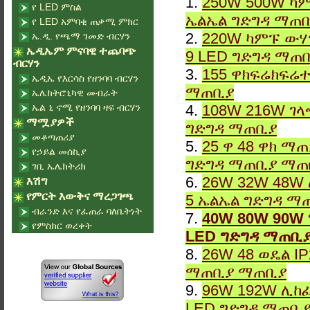
1.
250W 500W ካም
የ LED ምስል
ኤልኤል ግድግዳ ማጠ
የ LED አምባቂ ጠቃሚ ምክር
2.
220W ካምፑ ውሃ
ኤ.ዲ. የጫማ ገመድ ብርሃን
ኤዲኤም ምናባዊ ተጨባጭ
9 LED ግድግዳ ማጠ
ብርሃን
3.
155 ዋክፍሬክፍሬተ
ኤዲኤ የእርሳስ የዘንባባ ብርሃን
ማጠቢያ
ኤሌክትሮኒካዊ መብራት
ኤል ኒ ኖሚ የዘንባባ ዛፍ ብርሃን
4.
108W 216W ገላ
ማሟያዎች
ግድግዳ ማጠቢያ
መቆጣጠሪያ
5.
25 ዋ 48 ዋክ ማ
የኃይል መሰኪያ
ግድግዳ ማጠቢያ ማጠ
ገቢ ኤሌክትሪክ
6.
26W 32W 48W 
እሽግ
የምርት እውቅና ማረጋገጫ
5 ኤልኤል ግድግዳ ማ
ብራንድ እና የፈጠራ ባለቤትነት
7.
40W 80W 90W 
የምስክር ወረቀት
LED ግድግዳ ማጠቢ
8.
26W 48 ወዴል I
ማጠቢያ ማጠቢያ
9.
96W 192W ሊከፈ
LED ግድግዳ ማጠቢ