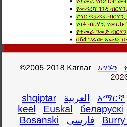
የተመራ የስፖርት መብ
የመዳረሻ ገንዳ ብርሃን
የሣር ፍራፍሬ ብርሃን,
የዛፉ ብርሃን, የመርከብ
የተመራ ገመድ ብርሃን,
በ64 ግራው አመድ,
©2005-2018 Karnar
አግኙን
2026
shqiptar
العربية
አማርኛ
keel
Euskal
беларускі
Bosanski
فارسی
Burry