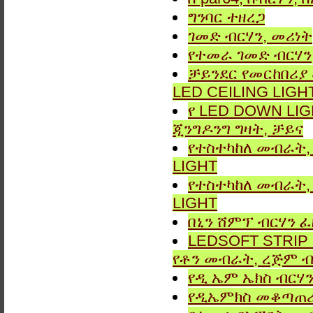
ግንባር ​​ተዘረጋ
ገመድ ብርሃን, መሪነት
የተመራ ገመድ ብርሃን,
ቻይንደር የመርከበሪያ
LED CEILING LIGH
የ LED DOWN LIG
ጂንግዶንግ ግዛት, ቻይና
የተስተካከለ መብራት, 
LIGHT
የተስተካከለ መብራት, 
LIGHT
በኒን ሸምፕ ብርሃን ፈ
LEDSOFT STRIP LIG
የቶን መብራት, ረጅም ብ
የዲ ኤም ኤክስ ብርሃን
የዲኤምክስ መቆጣጠሪያ