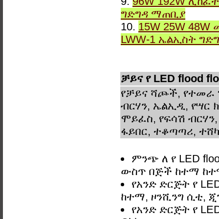
9.
96W 192W ሊከፈት
ግድግዳ ማጠቢያ
10.
15W 25W 48W 
LWW-1 ኤልኢስት ግድ
ቻይና የ LED flood f
የቻይና ሻጮች, የተመራ 
ብርሃን, ኤልኢዲ, የሣር ክ
ሞይፈስ, የፍሳሽ ብርሃን,
ፋይበር, ተቆጣጣሪ, ተሸካ
ምንጭ ለ የ LED floo
ውስጥ በጅች ከተማ ከ
የአንድ ድርጅት የ LED 
ከተማ, ዞንሺንግ ሲቲ, ጂ
የአንድ ድርጅት የ LED 