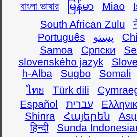
বাংলা ভাষার
မြန်မာ
Miao
South African Zulu
Português
پښتو
Ch
Samoa
Српски
Se
slovenského jazyk
Slov
h-Alba
Sugbo
Somali
ไทย
Türk dili
Cymrae
Español
עברית
Ελληνι
Shinra
Հայերեն
Asụ
हिन्दी
Sunda Indonesia