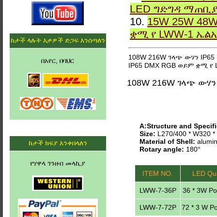
LED ግድግዳ ማጠቢ
10.
15W 25W 48W
ቋሚ የ LWW-1 ኤል
ከታች ላሉት እቃዎች ድጋፍ እንሰጣለን
108W 216W ገላጭ ውሃን IP65
በአየር, በባህር
IP65 DMX RGB ወይም ቋሚ የ 
108W 216W ገላጭ ውሃን
A:Structure and Specifi
Size:
L270/400 * W320 
Material of Shell:
alumin
ከታች ክፍያ እንቀበላለን
Rotary angle:
180°
የሃዋላ ገንዘብ መላኪያ
ITEM NO.
LED Qua
LWW-7-36P
36 * 3W P
LWW-7-72P
72 * 3 W P