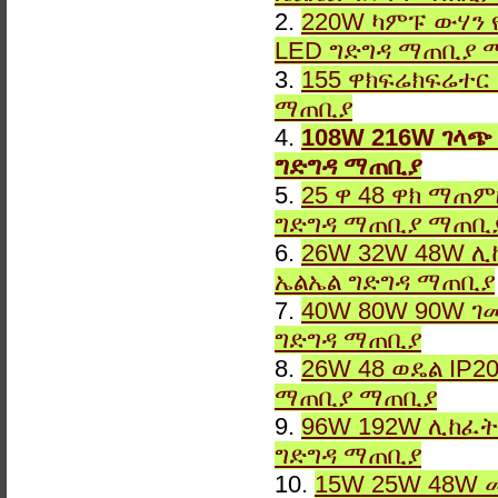
2.
220W ካምፑ ውሃን 
LED ግድግዳ ማጠቢያ 
3.
155 ዋክፍሬክፍሬተር
ማጠቢያ
4.
108W 216W ገላጭ
ግድግዳ ማጠቢያ
5.
25 ዋ 48 ዋክ ማጠ
ግድግዳ ማጠቢያ ማጠቢ
6.
26W 32W 48W ሊ
ኤልኤል ግድግዳ ማጠቢያ
7.
40W 80W 90W ገ
ግድግዳ ማጠቢያ
8.
26W 48 ወዴል IP2
ማጠቢያ ማጠቢያ
9.
96W 192W ሊከፈት
ግድግዳ ማጠቢያ
10.
15W 25W 48W 