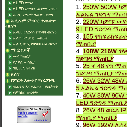
የ LED ምስል
1.
250W 500W ካም
የ LED አምባቂ ጠቃሚ ምክር
ኤልኤል ግድግዳ ማጠ
ኤ.ዲ. የጫማ ገመድ ብርሃን
2.
220W ካምፑ ውሃ
ኤዲኤም ምናባዊ ተጨባጭ
ብርሃን
9 LED ግድግዳ ማጠ
ኤዲኤ የእርሳስ የዘንባባ ብርሃን
3.
155 ዋክፍሬክፍሬተ
ኤሌክትሮኒካዊ መብራት
ማጠቢያ
ኤል ኒ ኖሚ የዘንባባ ዛፍ ብርሃን
ማሟያዎች
4.
108W 216W ገላ
መቆጣጠሪያ
ግድግዳ ማጠቢያ
የኃይል መሰኪያ
5.
25 ዋ 48 ዋክ ማ
ገቢ ኤሌክትሪክ
ግድግዳ ማጠቢያ ማጠ
እሽግ
6.
26W 32W 48W 
የምርት እውቅና ማረጋገጫ
ብራንድ እና የፈጠራ ባለቤትነት
5 ኤልኤል ግድግዳ ማ
የምስክር ወረቀት
7.
40W 80W 90W 
LED ግድግዳ ማጠቢ
8.
26W 48 ወዴል I
ማጠቢያ ማጠቢያ
9.
96W 192W ሊከፈ