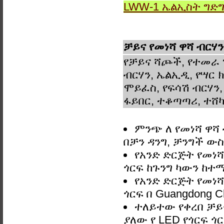
LWW-1 ኤልኢስት ግድ
ቻይና የመነሻ ዋሻ ብርሃን
የቻይና ሻጮች, የተመራ 
ብርሃን, ኤልኢዲ, የሣር ክ
ሞይፈስ, የፍሳሽ ብርሃን,
ፋይበር, ተቆጣጣሪ, ተሸካ
ምንጭ ለ የመነሻ ዋሻ 
በቻን ዳንግ, ቻንግች 
የአንድ ድርጅት የመነሻ
ጎርፍ ከጉንግ ካውን ከተማ
የአንድ ድርጅት የመነሻ
ጎርፍ በ Guangdong C
ተለይተው የቀረበ ቻይና
ያለው የ LED የጎርፍ ጎ