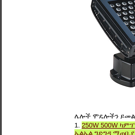
ሌሎች ሞዴሎችን ይመ
1.
250W 500W ካምፕ
ኤልኤል ግድግዳ ማጠቢ