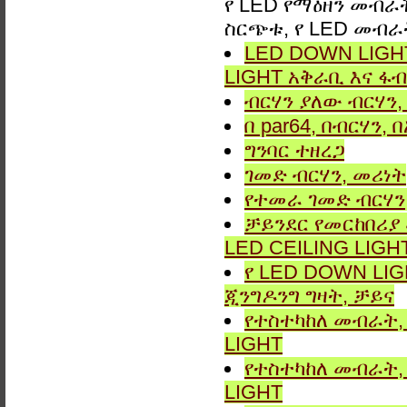
የ LED የማዕዘን መብራት,
ስርጭቱ, የ LED መብራ
LED DOWN LIGHT
LIGHT አቅራቢ እና ፋብ
ብርሃን ያለው ብርሃን, 
በ par64, በብርሃን,
ግንባር ​​ተዘረጋ
ገመድ ብርሃን, መሪነት
የተመራ ገመድ ብርሃን,
ቻይንደር የመርከበሪያ
LED CEILING LIGH
የ LED DOWN LIG
ጂንግዶንግ ግዛት, ቻይና
የተስተካከለ መብራት, 
LIGHT
የተስተካከለ መብራት, 
LIGHT