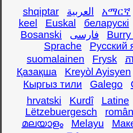
shqiptar
العربية
አማርኛ
keel
Euskal
беларускі
Bosanski
فارسی
Burry
Sprache
Русский 
suomalainen
Frysk
ភា
Қазақша
Kreyòl Ayisyen
Кыргыз тили
Galego
hrvatski
Kurdî
Latine
Lëtzebuergesch
român
മലയാളം
Melayu
Мак