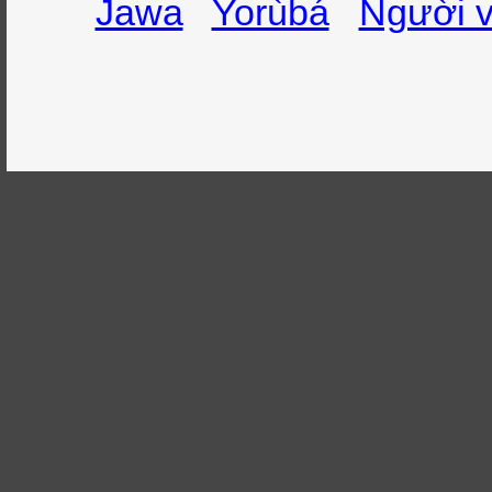
Jawa
Yorùbá
Người v