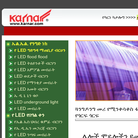
የካርነ ካታሎግ >>>>
ኤል.ኤል. የንግድ ነክ
የ LED ግድግዳ ማጠቢያ ብርሀን
የ LED flood flood
የ LED ትዕይንቶች ብርሃን
የ LED አምፖል መብራት
LED ወደታች ብርሃን
የ LED የማንቂያ መብራት
የ LED አመት ብርሃን
ኤ ዲ ኒ ኒን ቱቦ
LED underground light
የ LED መብራት
ጓንግዶንግ መሪ የሚንቀሳቀስ ፋብ
የ LED የበዓል ቀን
የጎርፍ ጎርፍ
የኤል ኤስ ህብረ ቁምፊ ብርሃን
የኤ.ዲ.ኤን መጋረጃ ብርሃን
የ LED ንጣፍ መብራት
ሌሎች ሞዴሎችን ይ