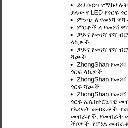
ይህ ቡድን የሚከተሉትን
ያለው የ LED የጎርፍ ጎ
ምንጭ ለ የመነሻ ዋሻ 
ምርቶች ለ የመነሻ ዋሻ
ቻይና የመነሻ ዋሻ ብር
ላኪዎች
ቻይና የመነሻ ዋሻ ብር
ሻጮች
ZhongShan የመነሻ
ጎርፍ ላኪዎች
ZhongShan የመነሻ
ጎርፍ ሻጮች
ZhongShan የመነሻ
ጎርፍ ኤሌክትሮኒካዊ መብ
የእረፍት መብራቶች, የ
መብራቶች, የመብራት መ
ችቦዎች, የፓነል መብራቶች