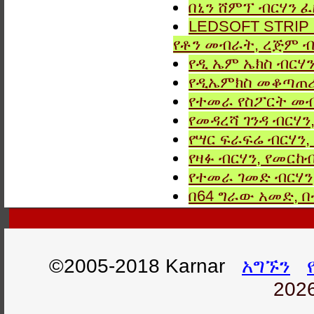
በኒን ሸምፕ ብርሃን ፈ
LEDSOFT STRIP LIG
የቶን መብራት, ረጅም ብ
የዲ ኤም ኤክስ ብርሃን
የዲኤምክስ መቆጣጠሪያ
የተመራ የስፖርት መብ
የመዳረሻ ገንዳ ብርሃን
የሣር ፍራፍሬ ብርሃን,
የዛፉ ብርሃን, የመርከብ
የተመራ ገመድ ብርሃን,
በ64 ግራው አመድ,
©2005-2018 Karnar
አግኙን
2026