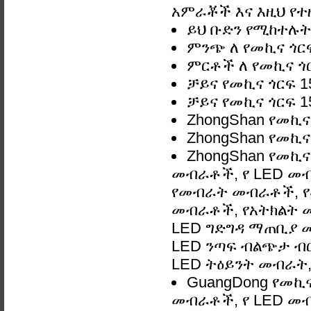
አምራቾች እና እዚህ የተዘ
ይህ ቡድን የሚከተሉትን
ምንጭ ለ የመኪና ጎርፍ
ምርቶች ለ የመኪና ጎር
ቻይና የመኪና ጎርፍ 1
ቻይና የመኪና ጎርፍ 1
ZhongShan የመኪና
ZhongShan የመኪና
ZhongShan የመኪና
መብራቶች, የ LED መ
የመብራት መብራቶች, የ
መብራቶች, የአትክልት መ
LED ግድግዳ ማጠቢያ መብራ
LED ንጣፍ ብልጭታ ብርሃ
LED ትዕይንት መብራት, 
GuangDong የመኪና
መብራቶች, የ LED መ