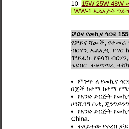
10.
15W 25W 48W 
LWW-1 ኤልኢስት ግድ
ቻይና የመኪና ጎርፍ 15
የቻይና ሻጮች, የተመራ 
ብርሃን, ኤልኢዲ, የሣር ክ
ሞይፈስ, የፍሳሽ ብርሃን,
ፋይበር, ተቆጣጣሪ, ተሸካ
ምንጭ ለ የመኪና ጎርፍ
በጅች ከተማ ከተማ የ
የአንድ ድርጅት የመኪና
ዞንሺንግ ሲቲ, ጂንግዶንግ
የአንድ ድርጅት የመኪና
China.
ተለይተው የቀረበ ቻይና