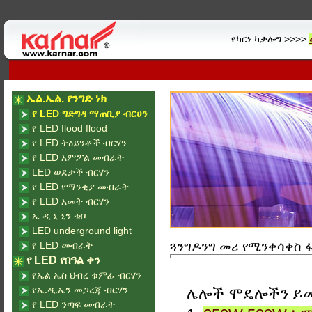
የካርነ ካታሎግ >>>>
ኤል.ኤል. የንግድ ነክ
የ LED ግድግዳ ማጠቢያ ብርሀን
የ LED flood flood
የ LED ትዕይንቶች ብርሃን
የ LED አምፖል መብራት
LED ወደታች ብርሃን
የ LED የማንቂያ መብራት
የ LED አመት ብርሃን
ኤ ዲ ኒ ኒን ቱቦ
LED underground light
የ LED መብራት
ጓንግዶንግ መሪ የሚንቀሳቀስ ፋ
የ LED የበዓል ቀን
የኤል ኤስ ህብረ ቁምፊ ብርሃን
የኤ.ዲ.ኤን መጋረጃ ብርሃን
ሌሎች ሞዴሎችን ይ
የ LED ንጣፍ መብራት