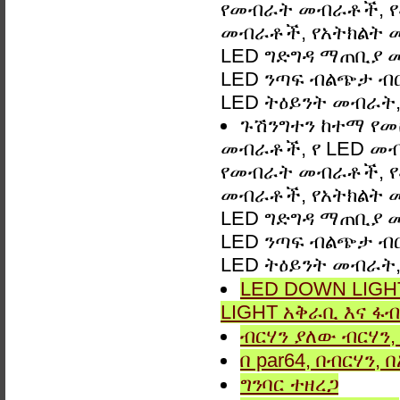
የመብራት መብራቶች, የ
መብራቶች, የአትክልት መ
LED ግድግዳ ማጠቢያ መብራ
LED ንጣፍ ብልጭታ ብርሃ
LED ትዕይንት መብራት, 
ጉሽንግተን ከተማ የመ
መብራቶች, የ LED መ
የመብራት መብራቶች, የ
መብራቶች, የአትክልት መ
LED ግድግዳ ማጠቢያ መብራ
LED ንጣፍ ብልጭታ ብርሃ
LED ትዕይንት መብራት, 
LED DOWN LIGHT
LIGHT አቅራቢ እና ፋብ
ብርሃን ያለው ብርሃን, 
በ par64, በብርሃን,
ግንባር ​​ተዘረጋ