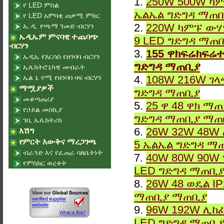
1.
250W 500W ካም
የ LED ምስል
ኤልኤል ግድግዳ ማጠ
የ LED አምባቂ ጠቃሚ ምክር
2.
220W ካምፑ ውሃ
ኤ.ዲ. የጫማ ገመድ ብርሃን
ኤዲኤም ምናባዊ ተጨባጭ
9 LED ግድግዳ ማጠ
ብርሃን
3.
155 ዋክፍሬክፍሬተ
ኤዲኤ የእርሳስ የዘንባባ ብርሃን
ግድግዳ ማጠቢያ
ኤሌክትሮኒካዊ መብራት
ኤል ኒ ኖሚ የዘንባባ ዛፍ ብርሃን
4.
108W 216W ገላ
ማሟያዎች
ግድግዳ ማጠቢያ
መቆጣጠሪያ
5.
25 ዋ 48 ዋክ ማ
የኃይል መሰኪያ
ግድግዳ ማጠቢያ ማጠ
ገቢ ኤሌክትሪክ
6.
26W 32W 48W 
እሽግ
የምርት እውቅና ማረጋገጫ
5 ኤልኤል ግድግዳ ማ
ብራንድ እና የፈጠራ ባለቤትነት
7.
40W 80W 90W 
የምስክር ወረቀት
LED ግድግዳ ማጠቢ
8.
26W 48 ወዴል I
ማጠቢያ ማጠቢያ
9.
96W 192W ሊከፈ
LED ግድግዳ ማጠቢ