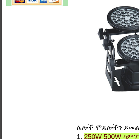
ሌሎች ሞዴሎችን ይመ
1.
250W 500W ካምፕ