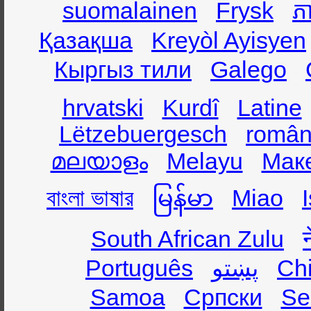
suomalainen
Frysk
ភា
Қазақша
Kreyòl Ayisyen
Кыргыз тили
Galego
hrvatski
Kurdî
Latine
Lëtzebuergesch
român
മലയാളം
Melayu
Мак
বাংলা ভাষার
မြန်မာ
Miao
South African Zulu
Português
پښتو
Ch
Samoa
Српски
Se