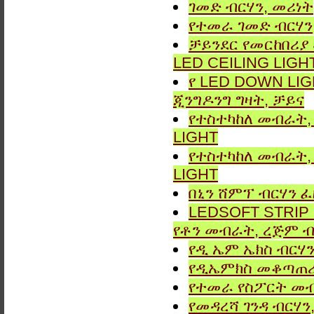
ገመድ ብርሃን, መሪነት
የተመራ ገመድ ብርሃን,
ቻይንደር የመርከበሪያ
LED CEILING LIGH
የ LED DOWN LIG
ጂንግዶንግ ግዛት, ቻይና
የተስተካከለ መብራት, 
LIGHT
የተስተካከለ መብራት, 
LIGHT
በኒን ሸምፕ ብርሃን ፈ
LEDSOFT STRIP LIG
የቶን መብራት, ረጅም ብ
የዲ ኤም ኤክስ ብርሃን
የዲኤምክስ መቆጣጠሪያ
የተመራ የስፖርት መብ
የመዳረሻ ገንዳ ብርሃን