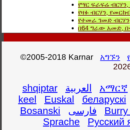
የሣር ፍራፍሬ ብርሃን,
የዛፉ ብርሃን, የመርከብ
የተመራ ገመድ ብርሃን,
በ64 ግራው አመድ,
©2005-2018 Karnar
አግኙን
2026
shqiptar
العربية
አማርኛ
keel
Euskal
беларускі
Bosanski
فارسی
Burry
Sprache
Русский 