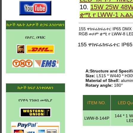
10.
15W 25W 48W
ቋሚ የ LWW-1 ኤል
ከታች ላሉት እቃዎች ድጋፍ እንሰጣለን
155 ዋክፍሬክፍሬተር IP65 DMX
RGB ወይም ቋሚ የ LWW-8 LE
በአየር, በባህር
155 ዋክፍሬክፍሬተር IP6
A:Structure and Specifi
Size:
L515 * W440 * H3
Material of Shell:
alumin
Rotary angle:
180°
ከታች ክፍያ እንቀበላለን
የሃዋላ ገንዘብ መላኪያ
ITEM NO.
LED Qua
144 * 1 
LWW-8-144P
LE