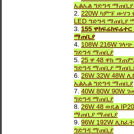
ኤልኤል ግድግዳ ማጠቢ
2.
220W ካምፑ ውሃን 
LED ግድግዳ ማጠቢያ 
3.
155 ዋክፍሬክፍሬተር
ማጠቢያ
4.
108W 216W ገላጭ
ግድግዳ ማጠቢያ
5.
25 ዋ 48 ዋክ ማጠ
ግድግዳ ማጠቢያ ማጠቢ
6.
26W 32W 48W ሊ
ኤልኤል ግድግዳ ማጠቢያ
7.
40W 80W 90W ገ
ግድግዳ ማጠቢያ
8.
26W 48 ወዴል IP2
ማጠቢያ ማጠቢያ
9.
96W 192W ሊከፈት
ግድግዳ ማጠቢያ