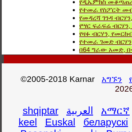
የዲኤምክስ መቆጣጠሪያ
የተመራ የስፖርት መብ
የመዳረሻ ገንዳ ብርሃን
የሣር ፍራፍሬ ብርሃን,
የዛፉ ብርሃን, የመርከብ
የተመራ ገመድ ብርሃን,
በ64 ግራው አመድ,
©2005-2018 Karnar
አግኙን
2026
shqiptar
العربية
አማርኛ
keel
Euskal
беларускі