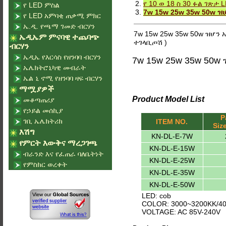
2.
የ 10 ወ 18 ስ 30 ፉል ገጽታ
የ LED ምስል
3.
7w 15w 25w 35w 50w ዝ
የ LED አምባቂ ጠቃሚ ምክር
ኤ.ዲ. የጫማ ገመድ ብርሃን
7w 15w 25w 35w 50w ዝሆን 
ኤዲኤም ምናባዊ ተጨባጭ
ተገላቢጦሽ )
ብርሃን
ኤዲኤ የእርሳስ የዘንባባ ብርሃን
7w 15w 25w 35w 50w
ኤሌክትሮኒካዊ መብራት
ኤል ኒ ኖሚ የዘንባባ ዛፍ ብርሃን
ማሟያዎች
Product Model List
መቆጣጠሪያ
የኃይል መሰኪያ
P
ገቢ ኤሌክትሪክ
ITEM NO.
Siz
እሽግ
KN-DL-E-7W
የምርት እውቅና ማረጋገጫ
KN-DL-E-15W
ብራንድ እና የፈጠራ ባለቤትነት
KN-DL-E-25W
የምስክር ወረቀት
KN-DL-E-35W
KN-DL-E-50W
LED: cob
COLOR: 3000~3200KK/40
VOLTAGE: AC 85V-240V