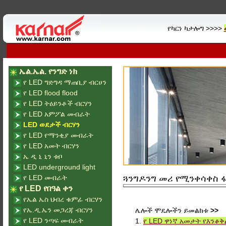
የካርነ ካታሎግ >>>>
ኤል.ኤል. የንግድ ነክ
የ LED ግድግዳ ማጠቢያ ብርሀን
የ LED flood flood
የ LED ትዕይንቶች ብርሃን
የ LED አምፖል መብራት
LED ወደታች ብርሃን
የ LED የማንቂያ መብራት
የ LED አመት ብርሃን
ኤ ዲ ኒ ኒን ቱቦ
LED underground light
የ LED መብራት
ጓንግዶንግ መሪ የሚንቀሳቀስ ፋ
የ LED የበዓል ቀን
የኤል ኤስ ህብረ ቁምፊ ብርሃን
የኤ.ዲ.ኤን መጋረጃ ብርሃን
ሌሎች ሞዴሎችን ይመልከቱ
>>
የ LED ንጣፍ መብራት
1.
የ LED ዋነኛ አመታት የእንቆቅልሽ