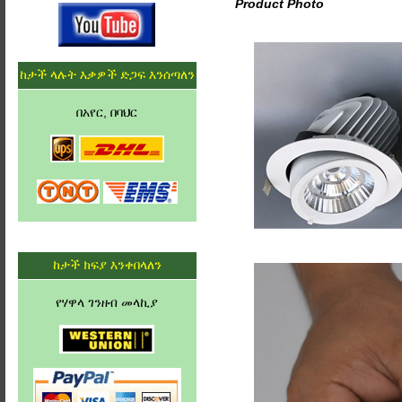
Product Photo
ከታች ላሉት እቃዎች ድጋፍ እንሰጣለን
በአየር, በባህር
ከታች ክፍያ እንቀበላለን
የሃዋላ ገንዘብ መላኪያ