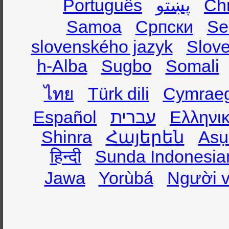
Português
پښتو
Ch
Samoa
Српски
Se
slovenského jazyk
Slov
h-Alba
Sugbo
Somali
ไทย
Türk dili
Cymrae
Español
עברית
Ελληνι
Shinra
Հայերեն
Asụ
हिन्दी
Sunda Indonesia
Jawa
Yorùbá
Người v