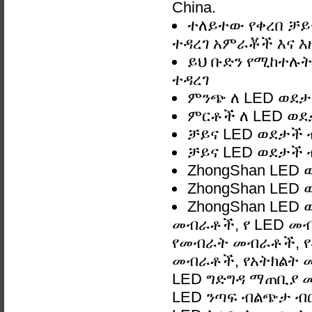
China.
ተለይተው የቀረበ ቻይና
ተዳረገ አምራቾች እና እዚ
ይህ ቡድን የሚከተሉትን
ተዳረገ
ምንጭ ለ LED ወደታች
ምርቶች ለ LED ወደታ
ቻይና LED ወደታች ብ
ቻይና LED ወደታች ብ
ZhongShan LED 
ZhongShan LED 
ZhongShan LED 
መብራቶች, የ LED መ
የመብራት መብራቶች, የ
መብራቶች, የአትክልት መ
LED ግድግዳ ማጠቢያ መብራ
LED ንጣፍ ብልጭታ ብርሃ