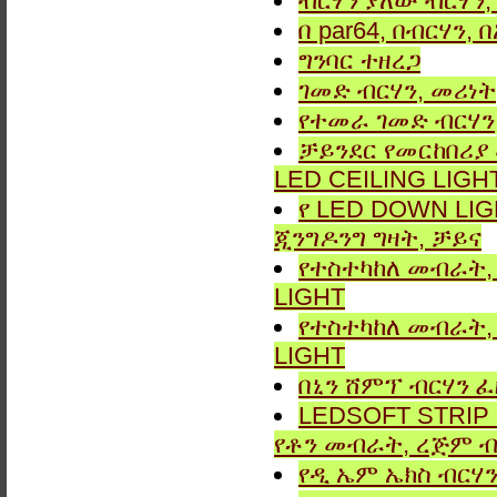
ብርሃን ያለው ብርሃን, 
በ par64, በብርሃን,
ግንባር ​​ተዘረጋ
ገመድ ብርሃን, መሪነት
የተመራ ገመድ ብርሃን,
ቻይንደር የመርከበሪያ
LED CEILING LIGH
የ LED DOWN LIG
ጂንግዶንግ ግዛት, ቻይና
የተስተካከለ መብራት, 
LIGHT
የተስተካከለ መብራት, 
LIGHT
በኒን ሸምፕ ብርሃን ፈ
LEDSOFT STRIP LIG
የቶን መብራት, ረጅም ብ
የዲ ኤም ኤክስ ብርሃን