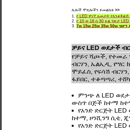
ሌሎች ሞዴሎችን ይመልከቱ
>>
1.
የ LED ዋነኛ አመታት የእንቆቅልሽ ፍሰ
2.
የ 10 ወ 18 ስ 30 ፉል ገጽታ L
3.
7w 15w 25w 35w 50w ዝሆን
ቻይና LED ወደታች ብር
የቻይና ሻጮች, የተመራ 
ብርሃን, ኤልኢዲ, የሣር ክ
ሞይፈስ, የፍሳሽ ብርሃን,
ፋይበር, ተቆጣጣሪ, ተሸካ
ምንጭ ለ LED ወደታች
ውስጥ በጅች ከተማ ከ
የአንድ ድርጅት LED 
ከተማ, ዞንሺንግ ሲቲ, ጂ
የአንድ ድርጅት LED 