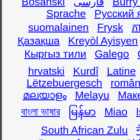
Bosanski
فارسی
Burry
Sprache
Русский 
suomalainen
Frysk
ភា
Қазақша
Kreyòl Ayisyen
Кыргыз тили
Galego
hrvatski
Kurdî
Latine
Lëtzebuergesch
român
മലയാളം
Melayu
Мак
বাংলা ভাষার
မြန်မာ
Miao
South African Zulu