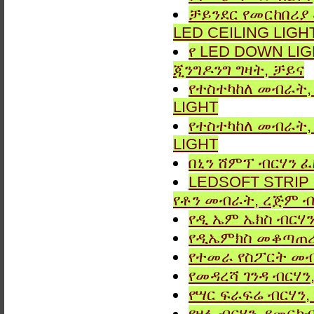
ቻይንደር የመርከበሪያ
LED CEILING LIGH
የ LED DOWN LIG
ጂንግዶንግ ግዛት, ቻይና
የተስተካከለ መብራት, 
LIGHT
የተስተካከለ መብራት, 
LIGHT
በኒን ሸምፕ ብርሃን ፈ
LEDSOFT STRIP LIG
የቶን መብራት, ረጅም ብ
የዲ ኤም ኤክስ ብርሃን
የዲኤምክስ መቆጣጠሪያ
የተመራ የስፖርት መብ
የመዳረሻ ገንዳ ብርሃን
የሣር ፍራፍሬ ብርሃን,
የዛፉ ብርሃን, የመርከብ