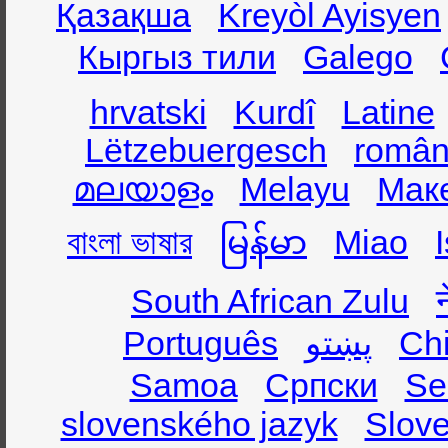
Қазақша
Kreyòl Ayisyen
Кыргыз тили
Galego
hrvatski
Kurdî
Latine
Lëtzebuergesch
român
മലയാളം
Melayu
Мак
বাংলা ভাষার
မြန်မာ
Miao
South African Zulu
Português
پښتو
Ch
Samoa
Српски
Se
slovenského jazyk
Slov