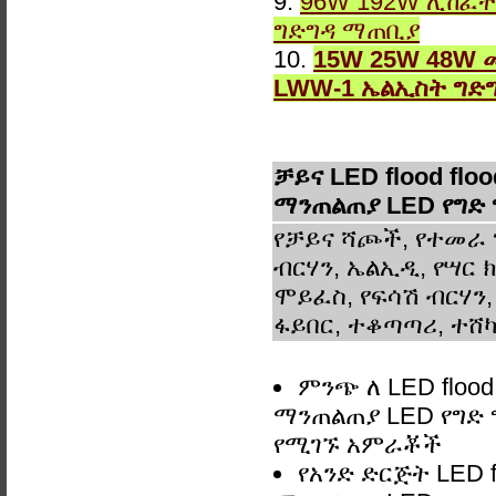
9.
96W 192W ሊከፈት
ግድግዳ ማጠቢያ
10.
15W 25W 48W 
LWW-1 ኤልኢስት ግድ
ቻይና LED flood flo
ማንጠልጠያ LED የግድ
የቻይና ሻጮች, የተመራ 
ብርሃን, ኤልኢዲ, የሣር ክ
ሞይፈስ, የፍሳሽ ብርሃን,
ፋይበር, ተቆጣጣሪ, ተሸካ
ምንጭ ለ LED flood
ማንጠልጠያ LED የግድ 
የሚገኙ አምራቾች
የአንድ ድርጅት LED f