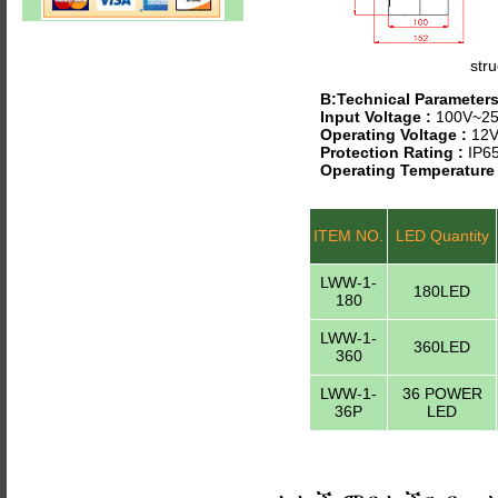
stru
B:Technical Parameter
Input Voltage :
100V~25
Operating Voltage :
12V
Protection Rating :
IP6
Operating Temperature
ITEM NO.
LED Quantity
LWW-1-
180LED
180
LWW-1-
360LED
360
LWW-1-
36 POWER
36P
LED