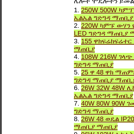
ሌሎች ሞዴሎችን ይመ
1.
250W 500W ካምፕ
ኤልኤል ግድግዳ ማጠቢ
2.
220W ካምፑ ውሃን 
LED ግድግዳ ማጠቢያ 
3.
155 ዋክፍሬክፍሬተር
ማጠቢያ
4.
108W 216W ገላጭ
ግድግዳ ማጠቢያ
5.
25 ዋ 48 ዋክ ማጠ
ግድግዳ ማጠቢያ ማጠቢ
6.
26W 32W 48W ሊ
ኤልኤል ግድግዳ ማጠቢያ
7.
40W 80W 90W ገ
ግድግዳ ማጠቢያ
8.
26W 48 ወዴል IP2
ማጠቢያ ማጠቢያ