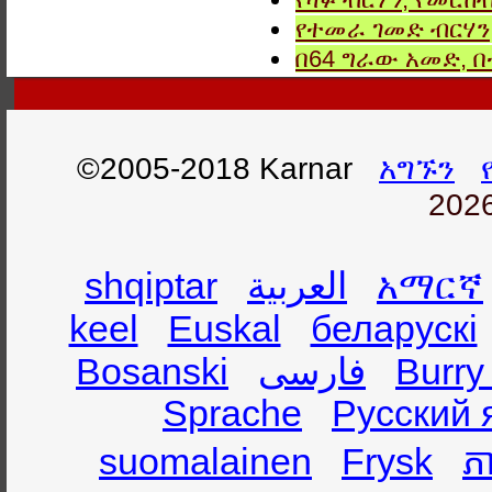
የተመራ ገመድ ብርሃን,
በ64 ግራው አመድ,
©2005-2018 Karnar
አግኙን
2026
shqiptar
العربية
አማርኛ
keel
Euskal
беларускі
Bosanski
فارسی
Burry
Sprache
Русский 
suomalainen
Frysk
ភា