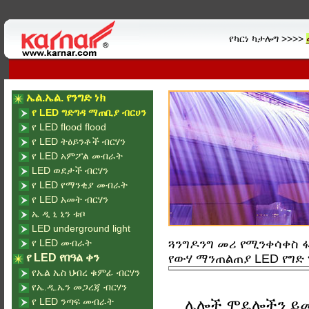
የካርነ ካታሎግ >>>>
ኤል.ኤል. የንግድ ነክ
የ LED ግድግዳ ማጠቢያ ብርሀን
የ LED flood flood
የ LED ትዕይንቶች ብርሃን
የ LED አምፖል መብራት
LED ወደታች ብርሃን
የ LED የማንቂያ መብራት
የ LED አመት ብርሃን
ኤ ዲ ኒ ኒን ቱቦ
LED underground light
የ LED መብራት
ጓንግዶንግ መሪ የሚንቀሳቀስ ፋብሪ
የ LED የበዓል ቀን
የውሃ ማንጠልጠያ LED የግድ
የኤል ኤስ ህብረ ቁምፊ ብርሃን
የኤ.ዲ.ኤን መጋረጃ ብርሃን
የ LED ንጣፍ መብራት
ሌሎች ሞዴሎችን ይ