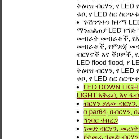
ትዕዛዝ ብርሃን, የ LED
ቱቦ, የ LED ስር ስርጭ
ጉሽንግተን ከተማ LED 
ማንጠልጠያ LED የግድ 
መብራት መብራቶች, የእ
መብራቶች, የምድጃ መብ
ብርሃኖች እና ችቦዎች, 
LED flood flood, የ
ትዕዛዝ ብርሃን, የ LED
ቱቦ, የ LED ስር ስርጭ
LED DOWN LIGHT
LIGHT አቅራቢ እና ፋብ
ብርሃን ያለው ብርሃን, 
በ par64, በብርሃን,
ግንባር ​​ተዘረጋ
ገመድ ብርሃን, መሪነት
የተመራ ገመድ ብርሃን,