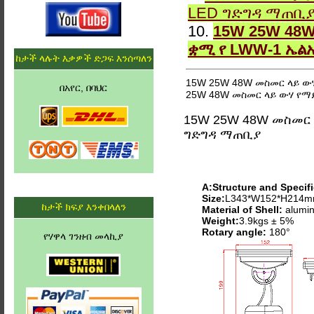
LED ግድግዳ ማጠቢ
10.
15W 25W 48
ቋሚ የ LWW-1 ኤል
ከታች ላሉት እቃዎች ድጋፍ እንሰጣለን
15W 25W 48W መስመር ላይ ውሃ
በአየር, በባህር
25W 48W መስመር ላይ ውሃ የማይ
15W 25W 48W መስመር 
ግድግዳ ማጠቢያ
A:Structure and Specifi
Size:
L343*W152*H214
ከታች ክፍያ እንቀበላለን
Material of Shell:
alumin
Weight:
3.9kgs ± 5%
Rotary angle:
180°
የሃዋላ ገንዘብ መላኪያ