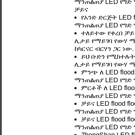
ማንጠልጠያ LED የግድ ግ
ቻይና
የአንድ ድርጅት LED f
ማንጠልጠያ LED የግድ ግ
ተለይተው የቀረበ ቻይና 
ሊታይ የማይገባ የውሃ ማ
ከካርናር ብርሃን ጋር ነው.
ይህ ቡድን የሚከተሉትን 
ሊታይ የማይገባ የውሃ ማ
ምንጭ ለ LED flood
ማንጠልጠያ LED የግድ 
ምርቶች ለ LED floo
ማንጠልጠያ LED የግድ 
ቻይና LED flood f
ማንጠልጠያ LED የግድ
ቻይና LED flood f
ማንጠልጠያ LED የግድ
ZhongShan LED f