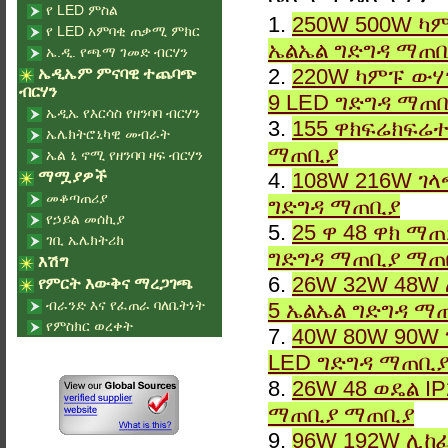
የ LED ምስል
1.
250W 500W ካም
የ LED አምባቂ ጠቃሚ ምክር
ኤልኤል ግድግዳ ማጠ
ኤ.ዲ. የጫማ ገመድ ብርሃን
2.
220W ካምፑ ውሃ
ኤዲኤም ምናባዊ ተጨባጭ
ብርሃን
9 LED ግድግዳ ማጠ
ኤዲኤ የእርሳስ የዘንባባ ብርሃን
3.
155 ዋክፍሬክፍሬተ
ኤሌክትሮኒካዊ መብራት
ማጠቢያ
ኤል ኒ ኖሚ የዘንባባ ዛፍ ብርሃን
ማሟያዎች
4.
108W 216W ገላ
መቆጣጠሪያ
ግድግዳ ማጠቢያ
የኃይል መሰኪያ
5.
25 ዋ 48 ዋክ ማ
ገቢ ኤሌክትሪክ
ግድግዳ ማጠቢያ ማጠ
እሽግ
6.
26W 32W 48W 
የምርት እውቅና ማረጋገጫ
ብራንድ እና የፈጠራ ባለቤትነት
5 ኤልኤል ግድግዳ ማ
የምስክር ወረቀት
7.
40W 80W 90W 
LED ግድግዳ ማጠቢ
8.
26W 48 ወዴል I
ማጠቢያ ማጠቢያ
9.
96W 192W ሊከፈ