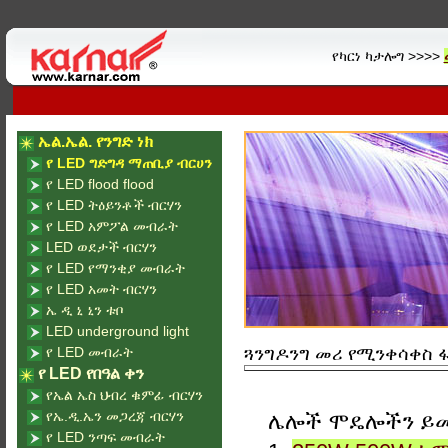
የካርነ ካታሎግ >>>>
ኤል.ኤል. የንግድ ነክ
የ LED ግድግዳ ማጠቢያ ብርሀን
የ LED flood flood
የ LED ትዕይንቶች ብርሃን
የ LED አምፖል መብራት
LED ወደታች ብርሃን
የ LED የማንቂያ መብራት
የ LED አመት ብርሃን
ኤ ዲ ኒ ኒን ቱቦ
LED underground light
የ LED መብራት
ጓንግዶንግ መሪ የሚንቀሳቀስ ፋብ
የ LED የበዓል ቀን
የኤል ኤስ ህብረ ቁምፊ ብርሃን
የኤ.ዲ.ኤን መጋረጃ ብርሃን
ሌሎች ሞዴሎችን ይ
የ LED ንጣፍ መብራት