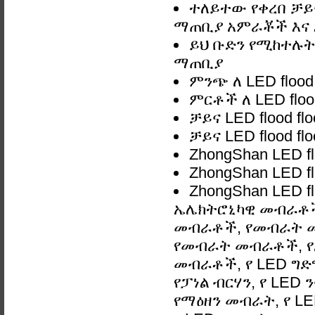
ተለይተው የቀረበ ቻይና 
ማጠቢያ አምራቾች እና እ
ይህ ቡድን የሚከተሉትን 
ማጠቢያ
ምንጭ ለ LED flood
ምርቶች ለ LED floo
ቻይና LED flood f
ቻይና LED flood f
ZhongShan LED f
ZhongShan LED f
ZhongShan LED f
ኤሌክትሮኒካዊ መብራቶች,
መብራቶች, የመብራት 
የመብራት መብራቶች, የአ
መብራቶች, የ LED ግድግዳ
የፓነል ብርሃን, የ LED 
የማዕዘን መብራት, የ LE