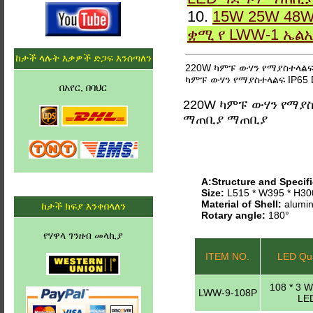
10.
15W 25W 48W
ቋሚ የ LWW-1 ኤል
ከታች ላሉት እቃዎች ድጋፍ እንሰጣለን
220W ካምፑ ውሃን የማያስተላልፍ
ካምፑ ውሃን የማያስተላልፍ IP65
በአየር, በባህር
220W ካምፑ ውሃን የማያስ
ማጠቢያ ማጠቢያ
A:Structure and Specifi
Size:
L515 * W395 * H3
Material of Shell:
alumin
ከታች ክፍያ እንቀበላለን
Rotary angle:
180°
የሃዋላ ገንዘብ መላኪያ
ITEM NO.
LED Qua
108 * 3 
LWW-9-108P
LE