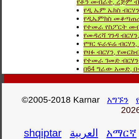
የቶን መብራት, ረጅም ብ
የዲ ኤም ኤክስ ብርሃን
የዲኤምክስ መቆጣጠሪያ
የተመራ የስፖርት መብ
የመዳረሻ ገንዳ ብርሃን
የሣር ፍራፍሬ ብርሃን,
የዛፉ ብርሃን, የመርከብ
የተመራ ገመድ ብርሃን,
በ64 ግራው አመድ,
©2005-2018 Karnar
አግኙን
2026
shqiptar
العربية
አማርኛ