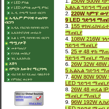
1.
250W 500W ካም
የ LED ምስል
ኤልኤል ግድግዳ ማጠ
የ LED አምባቂ ጠቃሚ ምክር
2.
220W ካምፑ ውሃ
ኤ.ዲ. የጫማ ገመድ ብርሃን
ኤዲኤም ምናባዊ ተጨባጭ
9 LED ግድግዳ ማጠ
ብርሃን
3.
155 ዋክፍሬክፍሬተ
ኤዲኤ የእርሳስ የዘንባባ ብርሃን
ማጠቢያ
ኤሌክትሮኒካዊ መብራት
ኤል ኒ ኖሚ የዘንባባ ዛፍ ብርሃን
4.
108W 216W ገላ
ማሟያዎች
ግድግዳ ማጠቢያ
መቆጣጠሪያ
5.
25 ዋ 48 ዋክ ማ
የኃይል መሰኪያ
ግድግዳ ማጠቢያ ማጠ
ገቢ ኤሌክትሪክ
6.
26W 32W 48W 
እሽግ
የምርት እውቅና ማረጋገጫ
5 ኤልኤል ግድግዳ ማ
ብራንድ እና የፈጠራ ባለቤትነት
7.
40W 80W 90W 
የምስክር ወረቀት
LED ግድግዳ ማጠቢ
8.
26W 48 ወዴል I
ማጠቢያ ማጠቢያ
9.
96W 192W ሊከፈ
LED ግድግዳ ማጠቢ