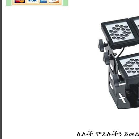
ሌሎች ሞዴሎችን ይመ