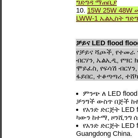
ግድግዳ ማጠቢያ
10.
15W 25W 48W 
LWW-1 ኤልኢስት ግድ
ቻይና LED flood fl
የቻይና ሻጮች, የተመራ 
ብርሃን, ኤልኢዲ, የሣር ክ
ሞይፈስ, የፍሳሽ ብርሃን,
ፋይበር, ተቆጣጣሪ, ተሸካ
ምንጭ ለ LED flood
ቻንግች ውስጥ በጅች ከ
የአንድ ድርጅት LED f
ካውን ከተማ, ዞንሺንግ ሲ
የአንድ ድርጅት LED f
Guangdong China.