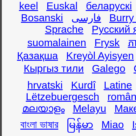
keel
Euskal
беларускі
Bosanski
فارسی
Burry
Sprache
Русский 
suomalainen
Frysk
ភា
Қазақша
Kreyòl Ayisyen
Кыргыз тили
Galego
hrvatski
Kurdî
Latine
Lëtzebuergesch
român
മലയാളം
Melayu
Мак
বাংলা ভাষার
မြန်မာ
Miao