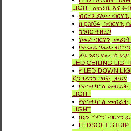
LED DOWN LIGHT
LIGHT አቅራቢ እና ፋብ
ብርሃን ያለው ብርሃን, 
በ par64, በብርሃን,
ግንባር ​​ተዘረጋ
ገመድ ብርሃን, መሪነት
የተመራ ገመድ ብርሃን,
ቻይንደር የመርከበሪያ
LED CEILING LIGH
የ LED DOWN LIG
ጂንግዶንግ ግዛት, ቻይና
የተስተካከለ መብራት, 
LIGHT
የተስተካከለ መብራት, 
LIGHT
በኒን ሸምፕ ብርሃን ፈ
LEDSOFT STRIP LIG