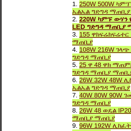
1.
250W 500W ካምፕ
ኤልኤል ግድግዳ ማጠቢ
2.
220W ካምፑ ውሃን 
LED ግድግዳ ማጠቢያ 
3.
155 ዋክፍሬክፍሬተር
ማጠቢያ
4.
108W 216W ገላጭ
ግድግዳ ማጠቢያ
5.
25 ዋ 48 ዋክ ማጠ
ግድግዳ ማጠቢያ ማጠቢ
6.
26W 32W 48W ሊ
ኤልኤል ግድግዳ ማጠቢያ
7.
40W 80W 90W ገ
ግድግዳ ማጠቢያ
8.
26W 48 ወዴል IP2
ማጠቢያ ማጠቢያ
9.
96W 192W ሊከፈት