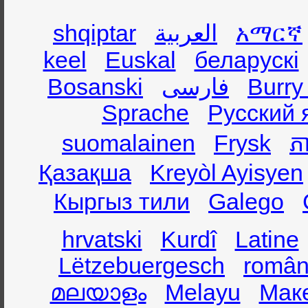
shqiptar
العربية
አማርኛ
keel
Euskal
беларускі
Bosanski
فارسی
Burry
Sprache
Русский 
suomalainen
Frysk
ភា
Қазақша
Kreyòl Ayisyen
Кыргыз тили
Galego
hrvatski
Kurdî
Latine
Lëtzebuergesch
român
മലയാളം
Melayu
Мак