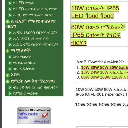
የ LED ምስል
18W ርዝመት IP65
የ LED አምባቂ ጠቃሚ ምክር
LED flood flood
ኤ.ዲ. የጫማ ገመድ ብርሃን
ኤዲኤም ምናባዊ ተጨባጭ
80W በውኃ የማይመች
ብርሃን
ኤዲኤ የእርሳስ የዘንባባ ብርሃን
IP65 ርዝመት የጎርፍ
ኤሌክትሮኒካዊ መብራት
ብርሃን
ኤል ኒ ኖሚ የዘንባባ ዛፍ ብርሃን
ማሟያዎች
መቆጣጠሪያ
ሌሎች ሞዴሎችን ይመልከቱ
>>
የኃይል መሰኪያ
1.
10W 30W 50W 80W ኤል.ኤ
ገቢ ኤሌክትሪክ
2.
18W 24W 36W ኤል.ኤል. ው
እሽግ
3.
60W 80W 100W 120W ኤል
የምርት እውቅና ማረጋገጫ
ብራንድ እና የፈጠራ ባለቤትነት
10W 30W 50W 80W ኤል.ኤል. 
የምስክር ወረቀት
IP65 KNFL-001 የጎርፍ ብርሃን )
10W 30W 50W 80W ኤል