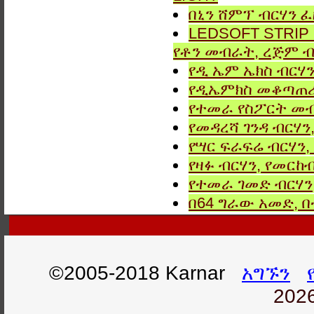
በኒን ሸምፕ ብርሃን ፈ
LEDSOFT STRIP LIG
የቶን መብራት, ረጅም ብ
የዲ ኤም ኤክስ ብርሃን
የዲኤምክስ መቆጣጠሪያ
የተመራ የስፖርት መብ
የመዳረሻ ገንዳ ብርሃን
የሣር ፍራፍሬ ብርሃን,
የዛፉ ብርሃን, የመርከብ
የተመራ ገመድ ብርሃን,
በ64 ግራው አመድ,
©2005-2018 Karnar
አግኙን
2026