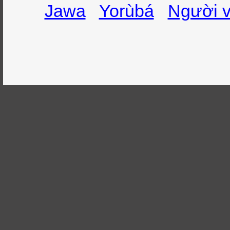
Jawa
Yorùbá
Người v