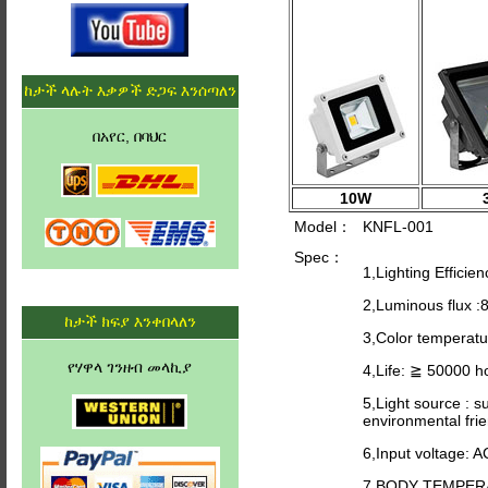
ከታች ላሉት እቃዎች ድጋፍ እንሰጣለን
በአየር, በባህር
10W
Model：
KNFL-001
Spec：
1,Lighting Efficie
2,Luminous flux 
ከታች ክፍያ እንቀበላለን
3,Color temperat
የሃዋላ ገንዘብ መላኪያ
4,Life: ≧ 50000 h
5,Light source : s
environmental frie
6,Input voltage: 
7,BODY TEMPER