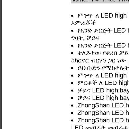
ምንጭ ለ LED high
አምራቾች
የአንድ ድርጅት LED 
ግዛት, ቻይና
የአንድ ድርጅት LED h
ተለይተው የቀረበ ቻይና
ከካርናር ብርሃን ጋር ነው.
ይህ ቡድን የሚከተሉትን
ምንጭ ለ LED high 
ምርቶች ለ LED high
ቻይና LED high b
ቻይና LED high b
ZhongShan LED h
ZhongShan LED h
ZhongShan LED 
LED መብራት መብራቶች