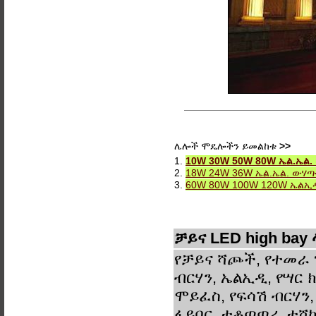
ሌሎች ሞዴሎችን ይመልከቱ
>>
1.
10W 30W 50W 80W ኤል.ኤል. 
2.
18W 24W 36W ኤል.ኤል. ውሃጣብ
3.
60W 80W 100W 120W ኤልኢዲ 
ቻይና LED high bay
የቻይና ሻጮች, የተመራ 
ብርሃን, ኤልኢዲ, የሣር ክ
ሞይፈስ, የፍሳሽ ብርሃን,
ፋይበር, ተቆጣጣሪ, ተሸካ