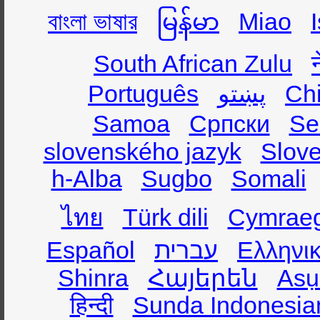
বাংলা ভাষার
မြန်မာ
Miao
South African Zulu
Português
پښتو
Ch
Samoa
Српски
Se
slovenského jazyk
Slov
h-Alba
Sugbo
Somali
ไทย
Türk dili
Cymrae
Español
עברית
Ελληνι
Shinra
Հայերեն
Asụ
हिन्दी
Sunda Indonesia