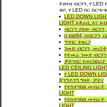
ትዕዛዝ ብርሃን, የ LED
ቱቦ, የ LED ስር ስርጭ
LED DOWN LIGHT
LIGHT አቅራቢ እና ፋብ
ብርሃን ያለው ብርሃን, 
በ par64, በብርሃን,
ግንባር ​​ተዘረጋ
ገመድ ብርሃን, መሪነት
የተመራ ገመድ ብርሃን,
ቻይንደር የመርከበሪያ
LED CEILING LIGH
የ LED DOWN LIG
ጂንግዶንግ ግዛት, ቻይና
የተስተካከለ መብራት, 
LIGHT
የተስተካከለ መብራት, 
LIGHT