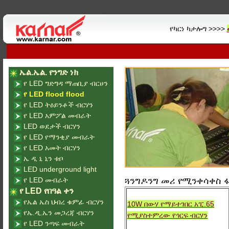
የካርነ ካታሎግ >>>>
ኤል.ኤል. የንግድ ነክ
የ LED ግድግዳ ማጠቢያ ብርሀን
የ LED flood flood
የ LED ትዕይንቶች ብርሃን
የ LED አምፖል መብራት
LED ወደታች ብርሃን
የ LED የማንቂያ መብራት
የ LED አመት ብርሃን
ኤ ዲ ኒ ኒን ቱቦ
LED underground light
የ LED መብራት
ጓንግዶንግ መሪ የሚንቀሳቀስ ፋብሪ
የ LED የበዓል ቀን
የኤል ኤስ ህብረ ቁምፊ ብርሃን
10W በውሃ የማይተገበር አፒ.65
የኤ.ዲ.ኤን መጋረጃ ብርሃን
የሚያስተምረው የጎርፍ ብርሃን
የ LED ንጣፍ መብራት