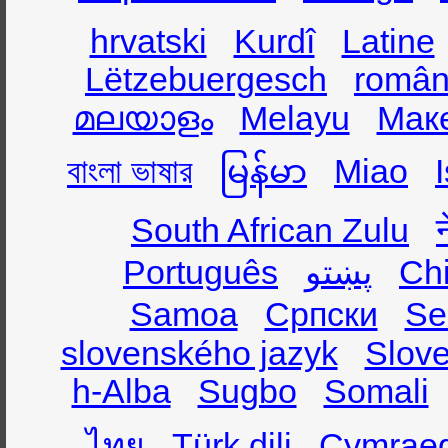
hrvatski
Kurdî
Latine
Lëtzebuergesch
român
മലയാളം
Melayu
Мак
বাংলা ভাষার
မြန်မာ
Miao
South African Zulu
Português
پښتو
Ch
Samoa
Српски
Se
slovenského jazyk
Slov
h-Alba
Sugbo
Somali
ไทย
Türk dili
Cymrae