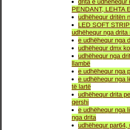
drita e udhëhequr 
PENDANT, LEHTA E
udhëhequr dritën n
LED SOFT STRIP LEH
udhëhequr nga drita 
e udhëhequr nga dr
udhëhequr dmx kon
udhëhequr nga drit
llambë
e udhëhequr nga p
e udhëhequr nga l
të lartë
udhëhequr drita pe
qershi
e udhëhequr nga li
nga drita
udhëhequr par64, 