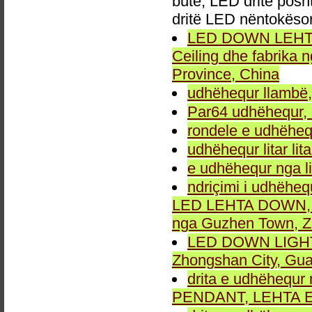
butë, LED dritë posh
dritë LED nëntokëso
LED DOWN LEHTA, 
Ceiling dhe fabrika
Province, China
udhëhequr llambë,
Par64 udhëhequr, d
rondele e udhëheq
udhëhequr litar lit
e udhëhequr nga li
ndriçimi i udhëheq
LED LEHTA DOWN, dr
nga Guzhen Town, Z
LED DOWN LIGHT fu
Zhongshan City, Gu
drita e udhëhequr 
PENDANT, LEHTA E