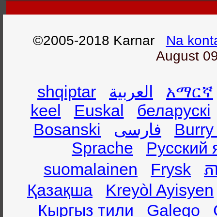
©2005-2018 Karnar
Na kont
August 09
shqiptar
العربية
አማርኛ
keel
Euskal
беларускі
Bosanski
فارسی
Burry
Sprache
Русский 
suomalainen
Frysk
ភា
Қазақша
Kreyòl Ayisyen
Кыргыз тили
Galego