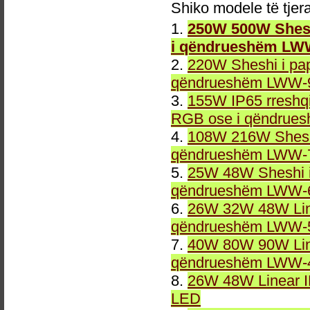
Shiko modele të tjer
1.
250W 500W Shesh
i qëndrueshëm LW
2.
220W Sheshi i pa
qëndrueshëm LWW-9
3.
155W IP65 rreshqi
RGB ose i qëndrue
4.
108W 216W Sheshi
qëndrueshëm LWW-7
5.
25W 48W Sheshi i
qëndrueshëm LWW-6
6.
26W 32W 48W Line
qëndrueshëm LWW-5
7.
40W 80W 90W Line
qëndrueshëm LWW-4
8.
26W 48W Linear 
LED