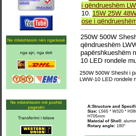
i qëndrueshëm LW
10.
15W 25W 48W 
ose i qëndrueshë
250W 500W Sheshi
Ne mbështesim nën ngarkesë
qëndrueshëm LWW-
papërshkueshëm n
nga ajri, nga deti
10 LED rondele mu
250W 500W Sheshi i p
LWW-10 LED rondele 
Ne mbështesim më poshtë
A:Structure and Specifi
pagesën
Size:
L565 * W320 * H38
H705mm
Transferimi i telave
Material of Shell:
alumin
Rotary angle:
180°