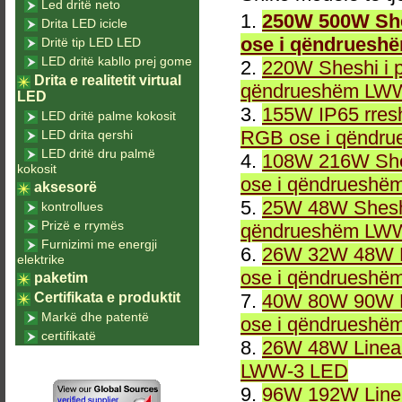
Led dritë neto
1.
250W 500W She
Drita LED icicle
ose i qëndruesh
Dritë tip LED LED
LED dritë kabllo prej gome
2.
220W Sheshi i 
Drita e realitetit virtual
qëndrueshëm LWW
LED
3.
155W IP65 rresh
LED dritë palme kokosit
RGB ose i qëndr
LED drita qershi
LED dritë dru palmë
4.
108W 216W She
kokosit
ose i qëndrueshë
aksesorë
5.
25W 48W Sheshi
kontrollues
Prizë e rrymës
qëndrueshëm LWW
Furnizimi me energji
6.
26W 32W 48W L
elektrike
ose i qëndrueshë
paketim
Certifikata e produktit
7.
40W 80W 90W L
Markë dhe patentë
ose i qëndrueshë
certifikatë
8.
26W 48W Linea
LWW-3 LED
9.
96W 192W Linea