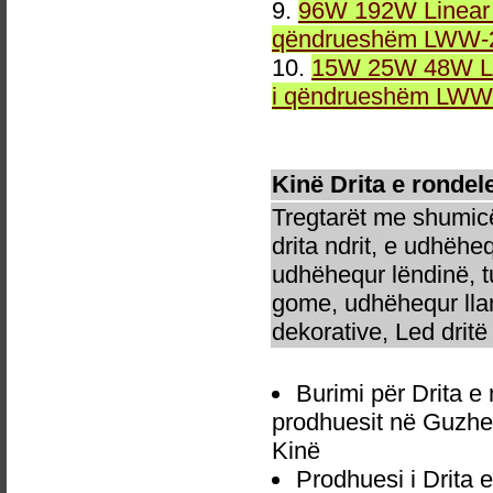
9.
96W 192W Linear 
qëndrueshëm LWW-2
10.
15W 25W 48W Li
i qëndrueshëm LWW-
Kinë Drita e ronde
Tregtarët me shumicë
drita ndrit, e udhëhe
udhëhequr lëndinë, t
gome, udhëhequr llam
dekorative, Led dritë 
Burimi për Drita 
prodhuesit në Guzhe
Kinë
Prodhuesi i Drita