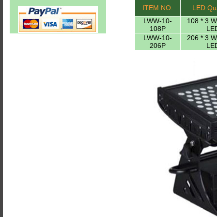
ITEM NO.
LED Qua
LWW-10-
108 * 3 
108P
LE
LWW-10-
206 * 3 
206P
LE