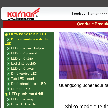
Katalogu i Karnar >>>
Qendra e Produk
Drita komerciale LED
Drita e rondele e dritës
LED
LED dritë përmbytjeje
LED dritë pannel
LED dritë strip
Led dritë poshtë
LED dritë tavani
Dritë varëse LED
Tub LED neoni
Dritë nëntokësore LED
Guangdong udhëhequr fab
Llambë LED
LED pushime dritë
LED dritë varg
Dritë LED perde
Shiko modele të tj