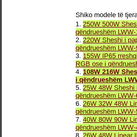
Shiko modele të tjer
1.
250W 500W Sheshi
qëndrueshëm LWW-1
2.
220W Sheshi i pa
qëndrueshëm LWW-9
3.
155W IP65 rreshqi
RGB ose i qëndrue
4.
108W 216W Shesh
i qëndrueshëm LW
5.
25W 48W Sheshi i
qëndrueshëm LWW-6
6.
26W 32W 48W Line
qëndrueshëm LWW-5
7.
40W 80W 90W Line
qëndrueshëm LWW-4
8.
26W 48W Linear 