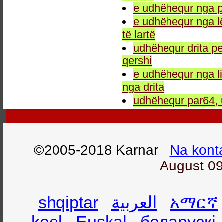
e udhëhequr nga p
e udhëhequr nga l
të lartë
udhëhequr drita pe
qershi
e udhëhequr nga li
nga drita
udhëhequr par64, 
©2005-2018 Karnar
Na kont
August 09
shqiptar
العربية
አማርኛ
keel
Euskal
беларускі