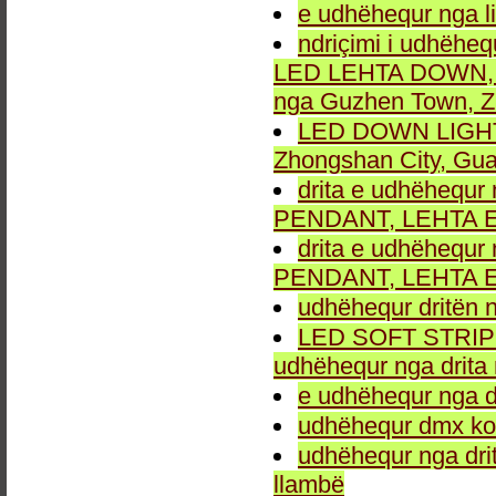
e udhëhequr nga li
ndriçimi i udhëheq
LED LEHTA DOWN, dr
nga Guzhen Town, Z
LED DOWN LIGHT fu
Zhongshan City, Gu
drita e udhëhequr 
PENDANT, LEHTA E
drita e udhëhequr 
PENDANT, LEHTA E
udhëhequr dritën n
LED SOFT STRIP LEH
udhëhequr nga drita 
e udhëhequr nga dr
udhëhequr dmx kon
udhëhequr nga drit
llambë