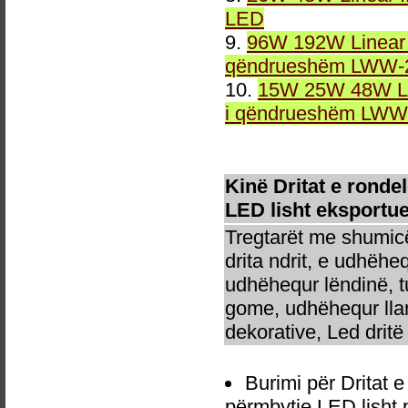
LED
9.
96W 192W Linear 
qëndrueshëm LWW-2
10.
15W 25W 48W Li
i qëndrueshëm LWW-
Kinë Dritat e rond
LED lisht eksportue
Tregtarët me shumicë
drita ndrit, e udhëhe
udhëhequr lëndinë, t
gome, udhëhequr llam
dekorative, Led dritë 
Burimi për Dritat
përmbytje LED lisht 