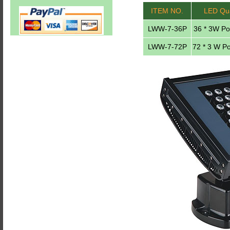
ITEM NO.
LED Qua
LWW-7-36P
36 * 3W P
LWW-7-72P
72 * 3 W P