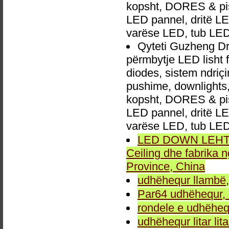
kopsht, DORES & pish
LED pannel, dritë LED
varëse LED, tub LED
Qyteti Guzheng D
përmbytje LED lisht 
diodes, sistem ndri
pushime, downlights, d
kopsht, DORES & pish
LED pannel, dritë LED
varëse LED, tub LED
LED DOWN LEHTA, 
Ceiling dhe fabrika
Province, China
udhëhequr llambë,
Par64 udhëhequr, d
rondele e udhëheq
udhëhequr litar lit