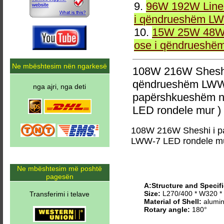
9.
96W 192W Linea
i qëndrueshëm LW
10.
15W 25W 48W 
ose i qëndrueshë
Ne mbështesim nën ngarkesë
108W 216W Sheshi
qëndrueshëm LWW-
nga ajri, nga deti
papërshkueshëm n
LED rondele mur )
108W 216W Sheshi i p
LWW-7 LED rondele m
Ne mbështesim më poshtë
pagesën
A:Structure and Specifi
Size:
L270/400 * W320 
Transferimi i telave
Material of Shell:
alumin
Rotary angle:
180°