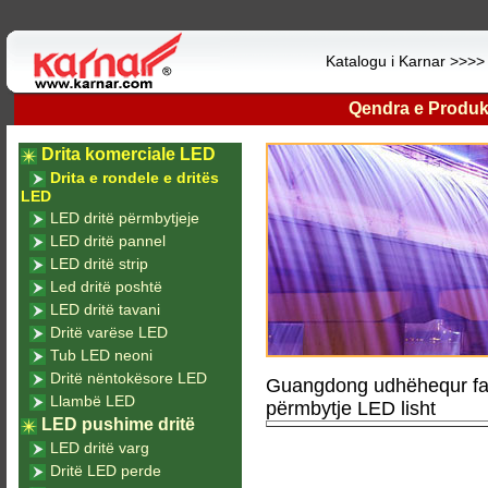
Katalogu i Karnar >>>
Qendra e Produk
Drita komerciale LED
Drita e rondele e dritës
LED
LED dritë përmbytjeje
LED dritë pannel
LED dritë strip
Led dritë poshtë
LED dritë tavani
Dritë varëse LED
Tub LED neoni
Dritë nëntokësore LED
Guangdong udhëhequr fab
Llambë LED
përmbytje LED lisht
LED pushime dritë
LED dritë varg
Dritë LED perde