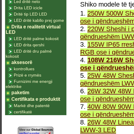
Led dritë neto
Shiko modele të tj
Drita LED icicle
1.
250W 500W She
Dritë tip LED LED
ose i qëndrueshë
LED dritë kabllo prej gome
Drita e realitetit virtual
2.
220W Sheshi i 
LED
qëndrueshëm LWW
LED dritë palme kokosit
3.
155W IP65 rresh
LED drita qershi
RGB ose i qëndr
LED dritë dru palmë
kokosit
4.
108W 216W She
aksesorë
ose i qëndruesh
kontrollues
5.
25W 48W Sheshi
Prizë e rrymës
Furnizimi me energji
qëndrueshëm LWW
elektrike
6.
26W 32W 48W L
paketim
ose i qëndrueshë
Certifikata e produktit
7.
40W 80W 90W L
Markë dhe patentë
certifikatë
ose i qëndrueshë
8.
26W 48W Linea
LWW-3 LED