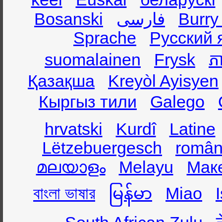
Bosanski
فارسی
Burry
Sprache
Русский 
suomalainen
Frysk
ភា
Қазақша
Kreyòl Ayisyen
Кыргыз тили
Galego
hrvatski
Kurdî
Latine
Lëtzebuergesch
român
മലയാളം
Melayu
Мак
বাংলা ভাষার
မြန်မာ
Miao