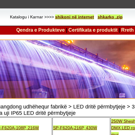
Katalogu i Karnar >>>>
shikoni në internet
shkarko .zip
Qendra e Produkteve
|
Certifikata e produktit
|
Rreth
angdong udhëhequr fabrikë > LED dritë përmbytjeje > 
a uji IP65 LED dritë përmbytjeje
250W Shesh
-F620A-108P, 216W
SP-F620A-216P, 430W
DMX LED ro
mur