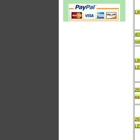
LW
40
ro
LW
L
26
pa
26
LE