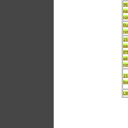
96
pa
ro
Ro
ro
15
pa
IP
që
ro
15
li
LW