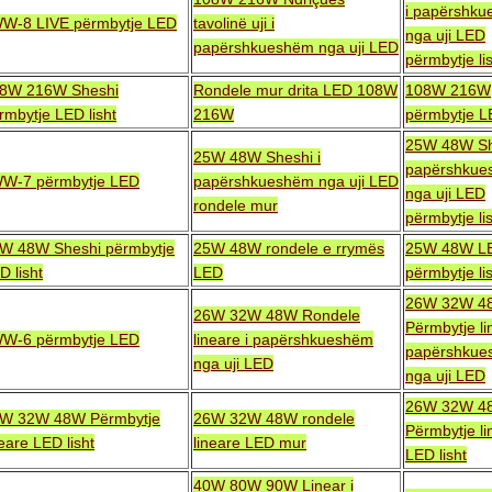
i papërshk
W-8 LIVE përmbytje LED
tavolinë uji i
nga uji LED
papërshkueshëm nga uji LED
përmbytje li
8W 216W Sheshi
Rondele mur drita LED 108W
108W 216W
rmbytje LED lisht
216W
përmbytje LE
25W 48W Sh
25W 48W Sheshi i
papërshkue
W-7 përmbytje LED
papërshkueshëm nga uji LED
nga uji LED
rondele mur
përmbytje li
W 48W Sheshi përmbytje
25W 48W rondele e rrymës
25W 48W L
D lisht
LED
përmbytje li
26W 32W 4
26W 32W 48W Rondele
Përmbytje li
W-6 përmbytje LED
lineare i papërshkueshëm
papërshkue
nga uji LED
nga uji LED
26W 32W 4
W 32W 48W Përmbytje
26W 32W 48W rondele
Përmbytje li
neare LED lisht
lineare LED mur
LED lisht
40W 80W 90W Linear i