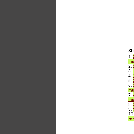
Sh
1.
mu
2.
3.
4.
5.
6.
mu
7.
mu
8.
9.
10
ro