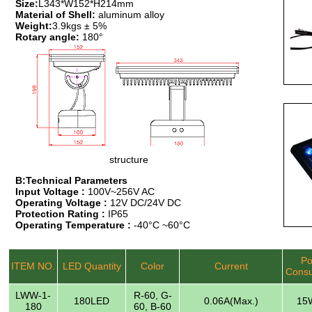
Size:
L343*W152*H214mm
Material of Shell:
aluminum alloy
Weight:
3.9kgs ± 5%
Rotary angle:
180°
structure
B:Technical Parameters
Input Voltage :
100V~256V AC
Operating Voltage :
12V DC/24V DC
Protection Rating :
IP65
Operating Temperature :
-40°C ~60°C
Po
ITEM NO.
LED Quantity
Color
Current
Consu
LWW-1-
R-60, G-
180LED
0.06A(Max.)
15W
180
60, B-60