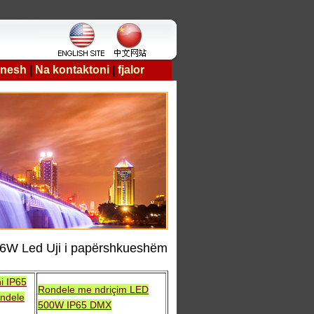
 nesh
|
Na kontaktoni
|
fjalor
36W Led Uji i papërshkueshëm
i IP65
Rondele me ndriçim LED
ndele
500W IP65 DMX