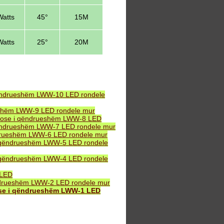
atts
45°
15M
atts
25°
20M
ëndrueshëm LWW-10 LED rondele
eshëm LWW-9 LED rondele mur
B ose i qëndrueshëm LWW-8 LED
ëndrueshëm LWW-7 LED rondele mur
drueshëm LWW-6 LED rondele mur
 qëndrueshëm LWW-5 LED rondele
 qëndrueshëm LWW-4 LED rondele
 LED
ndrueshëm LWW-2 LED rondele mur
ose i qëndrueshëm LWW-1 LED