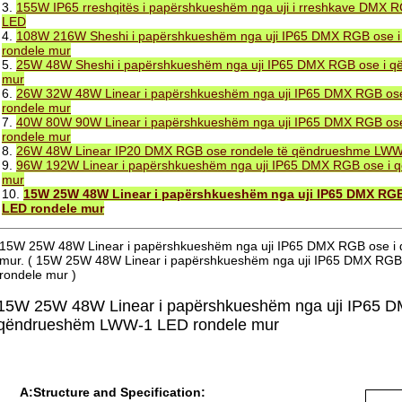
3.
155W IP65 rreshqitës i papërshkueshëm nga uji i rreshkave DMX
LED
4.
108W 216W Sheshi i papërshkueshëm nga uji IP65 DMX RGB ose
rondele mur
5.
25W 48W Sheshi i papërshkueshëm nga uji IP65 DMX RGB ose i 
mur
6.
26W 32W 48W Linear i papërshkueshëm nga uji IP65 DMX RGB o
rondele mur
7.
40W 80W 90W Linear i papërshkueshëm nga uji IP65 DMX RGB o
rondele mur
8.
26W 48W Linear IP20 DMX RGB ose rondele të qëndrueshme LW
9.
96W 192W Linear i papërshkueshëm nga uji IP65 DMX RGB ose i
mur
10.
15W 25W 48W Linear i papërshkueshëm nga uji IP65 DMX RG
LED rondele mur
15W 25W 48W Linear i papërshkueshëm nga uji IP65 DMX RGB ose 
mur. ( 15W 25W 48W Linear i papërshkueshëm nga uji IP65 DMX RG
rondele mur )
15W 25W 48W Linear i papërshkueshëm nga uji IP65 D
qëndrueshëm LWW-1 LED rondele mur
A:Structure and Specification: