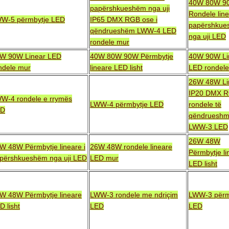
40W 80W 9
papërshkueshëm nga uji
Rondele line
W-5 përmbytje LED
IP65 DMX RGB ose i
papërshkue
qëndrueshëm LWW-4 LED
nga uji LED
rondele mur
W 90W Linear LED
40W 80W 90W Përmbytje
40W 90W Li
ndele mur
lineare LED lisht
LED rondel
26W 48W Li
IP20 DMX R
W-4 rondele e rrymës
LWW-4 përmbytje LED
rondele të
ED
qëndruesh
LWW-3 LED
26W 48W
W 48W Përmbytje lineare i
26W 48W rondele lineare
Përmbytje li
përshkueshëm nga uji LED
LED mur
LED lisht
W 48W Përmbytje lineare
LWW-3 rondele me ndriçim
LWW-3 përm
D lisht
LED
LED