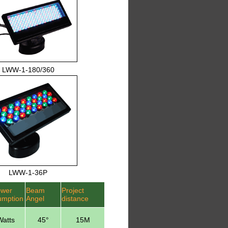
LWW-1-180/360
LWW-1-36P
wer
Beam
Project
mption
Angel
distance
atts
45°
15M