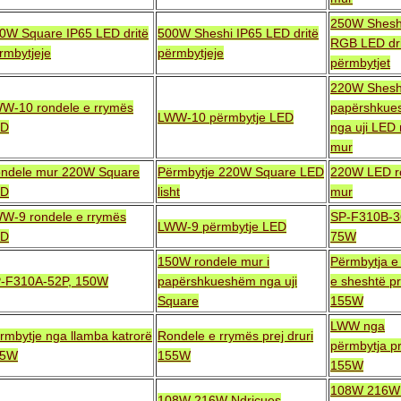
250W Shesh
0W Square IP65 LED dritë
500W Sheshi IP65 LED dritë
RGB LED dri
rmbytjeje
përmbytjeje
përmbytjet
220W Sheshi
W-10 rondele e rrymës
papërshkue
LWW-10 përmbytje LED
ED
nga uji LED 
mur
ndele mur 220W Square
Përmbytje 220W Square LED
220W LED r
ED
lisht
mur
W-9 rondele e rrymës
SP-F310B-3
LWW-9 përmbytje LED
ED
75W
150W rondele mur i
Përmbytja e 
-F310A-52P, 150W
papërshkueshëm nga uji
e sheshtë pr
Square
155W
LWW nga
rmbytje nga llamba katrorë
Rondele e rrymës prej druri
përmbytja pr
55W
155W
155W
108W 216W 
108W 216W Ndriçues