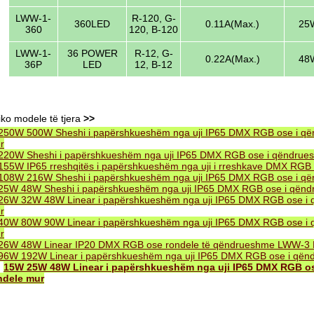
LWW-1-
R-120, G-
360LED
0.11A(Max.)
25W
360
120, B-120
LWW-1-
36 POWER
R-12, G-
0.22A(Max.)
48W
36P
LED
12, B-12
iko modele të tjera
>>
250W 500W Sheshi i papërshkueshëm nga uji IP65 DMX RGB ose i q
r
220W Sheshi i papërshkueshëm nga uji IP65 DMX RGB ose i qëndru
155W IP65 rreshqitës i papërshkueshëm nga uji i rreshkave DMX RG
108W 216W Sheshi i papërshkueshëm nga uji IP65 DMX RGB ose i q
25W 48W Sheshi i papërshkueshëm nga uji IP65 DMX RGB ose i qën
26W 32W 48W Linear i papërshkueshëm nga uji IP65 DMX RGB ose i
r
40W 80W 90W Linear i papërshkueshëm nga uji IP65 DMX RGB ose i
r
26W 48W Linear IP20 DMX RGB ose rondele të qëndrueshme LWW-3
96W 192W Linear i papërshkueshëm nga uji IP65 DMX RGB ose i që
.
15W 25W 48W Linear i papërshkueshëm nga uji IP65 DMX RGB 
ndele mur