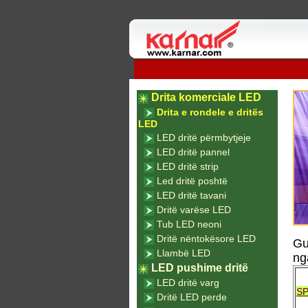
Drita komerciale LED
Drita e rondele e dritës
LED
LED dritë përmbytjeje
LED dritë pannel
LED dritë strip
Led dritë poshtë
LED dritë tavani
Dritë varëse LED
Tub LED neoni
Dritë nëntokësore LED
Gu
Llambë LED
ng
LED pushime dritë
LED dritë varg
SP
Dritë LED perde