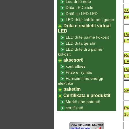
Led dritë neto
Drita LED icicle
25
Dritë tip LED LED
pë
LED dritë kabllo prej gome
Drita e realitetit virtual
LED
LW
LED dritë palme kokosit
L
LED drita qershi
LED dritë dru palmë
kokosit
Ro
aksesorë
L
kontrollues
LW
Prizë e rrymës
L
Furnizimi me energji
elektrike
paketim
SP
Certifikata e produktit
Markë dhe patentë
certifikatë
Pë
1