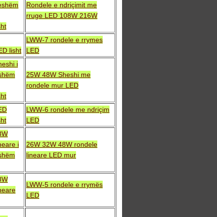
ueshëm
Rondele e ndriçimit me
rruge LED 108W 216W
sht
LWW-7 rondele e rrymes
D lisht
LED
eshi i
shëm
25W 48W Sheshi me
rondele mur LED
sht
ED
LWW-6 rondele me ndriçim
sht
LED
8W
neare i
26W 32W 48W rondele
shëm
lineare LED mur
8W
LWW-5 rondele e rrymës
neare
LED