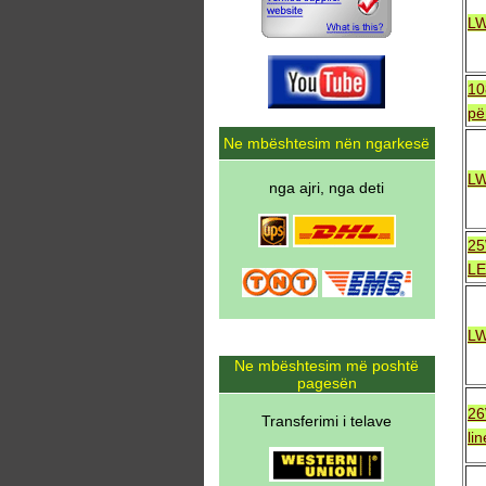
LW
10
pë
Ne mbështesim nën ngarkesë
LW
nga ajri, nga deti
25
LE
LW
Ne mbështesim më poshtë
pagesën
26
Transferimi i telave
li