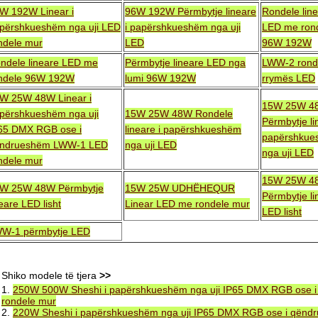
W 192W Linear i
96W 192W Përmbytje lineare
Rondele lin
përshkueshëm nga uji LED
i papërshkueshëm nga uji
LED me ron
ndele mur
LED
96W 192W
ndele lineare LED me
Përmbytje lineare LED nga
LWW-2 rond
ndele 96W 192W
lumi 96W 192W
rrymës LED
W 25W 48W Linear i
15W 25W 4
përshkueshëm nga uji
15W 25W 48W Rondele
Përmbytje li
65 DMX RGB ose i
lineare i papërshkueshëm
papërshkue
ndrueshëm LWW-1 LED
nga uji LED
nga uji LED
ndele mur
15W 25W 4
W 25W 48W Përmbytje
15W 25W UDHËHEQUR
Përmbytje li
neare LED lisht
Linear LED me rondele mur
LED lisht
W-1 përmbytje LED
Shiko modele të tjera
>>
1.
250W 500W Sheshi i papërshkueshëm nga uji IP65 DMX RGB ose
rondele mur
2.
220W Sheshi i papërshkueshëm nga uji IP65 DMX RGB ose i qën