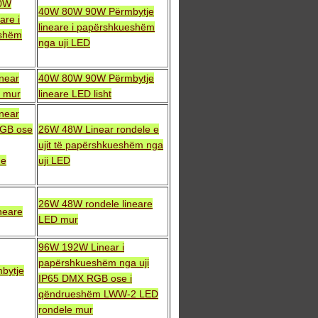
0W
40W 80W 90W Përmbytje
are i
lineare i papërshkueshëm
shëm
nga uji LED
near
40W 80W 90W Përmbytje
e mur
lineare LED lisht
near
GB ose
26W 48W Linear rondele e
ujit të papërshkueshëm nga
me
uji LED
26W 48W rondele lineare
neare
LED mur
96W 192W Linear i
papërshkueshëm nga uji
bytje
IP65 DMX RGB ose i
qëndrueshëm LWW-2 LED
rondele mur