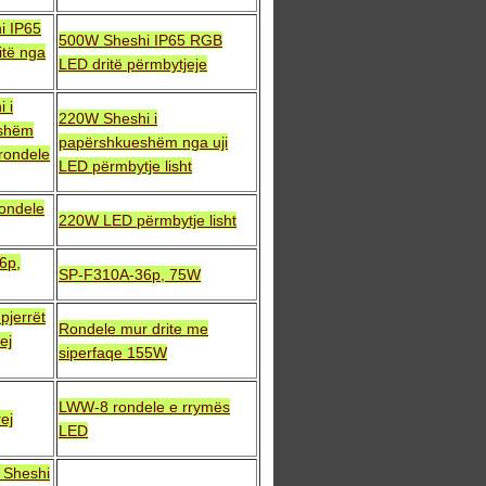
i IP65
500W Sheshi IP65 RGB
të nga
LED dritë përmbytjeje
 i
220W Sheshi i
shëm
papërshkueshëm nga uji
rondele
LED përmbytje lisht
ondele
220W LED përmbytje lisht
6p,
SP-F310A-36p, 75W
pjerrët
Rondele mur drite me
ej
siperfaqe 155W
LWW-8 rondele e rrymës
ej
LED
Sheshi