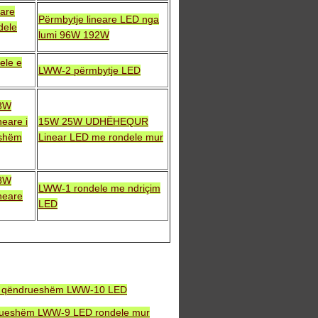
eare
Përmbytje lineare LED nga
dele
lumi 96W 192W
ele e
LWW-2 përmbytje LED
8W
neare i
15W 25W UDHËHEQUR
shëm
Linear LED me rondele mur
8W
LWW-1 rondele me ndriçim
neare
LED
 i qëndrueshëm LWW-10 LED
drueshëm LWW-9 LED rondele mur