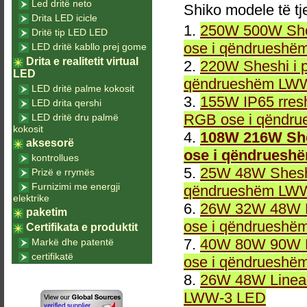
Led dritë neto
Shiko modele të tj
Drita LED icicle
1.
250W 500W She
Dritë tip LED LED
ose i qëndrueshë
LED dritë kabllo prej gome
Drita e realitetit virtual
2.
220W Sheshi i 
LED
qëndrueshëm LWW
LED dritë palme kokosit
3.
155W IP65 rresh
LED drita qershi
RGB ose i qëndr
LED dritë dru palmë
kokosit
4.
108W 216W She
aksesorë
ose i qëndruesh
kontrollues
5.
25W 48W Sheshi
Prizë e rrymës
Furnizimi me energji
qëndrueshëm LWW
elektrike
6.
26W 32W 48W L
paketim
ose i qëndrueshë
Certifikata e produktit
7.
40W 80W 90W L
Markë dhe patentë
certifikatë
ose i qëndrueshë
8.
26W 48W Linea
LWW-3 LED