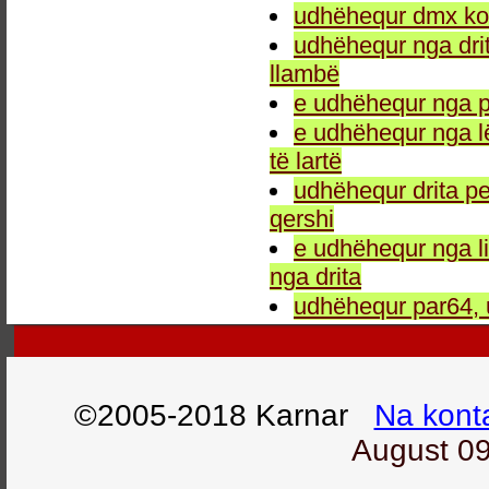
udhëhequr dmx kon
udhëhequr nga drit
llambë
e udhëhequr nga p
e udhëhequr nga l
të lartë
udhëhequr drita pe
qershi
e udhëhequr nga li
nga drita
udhëhequr par64, 
©2005-2018 Karnar
Na kont
August 09