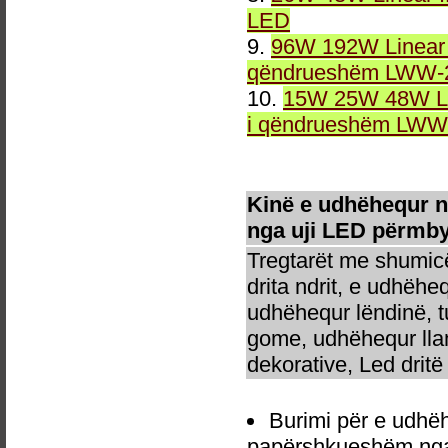
LED
9.
96W 192W Linear 
qëndrueshëm LWW-2
10.
15W 25W 48W Li
i qëndrueshëm LWW-
Kinë e udhëhequr 
nga uji LED përmbyt
Tregtarët me shumicë
drita ndrit, e udhëhe
udhëhequr lëndinë, t
gome, udhëhequr llam
dekorative, Led dritë 
Burimi për e udh
papërshkueshëm nga 