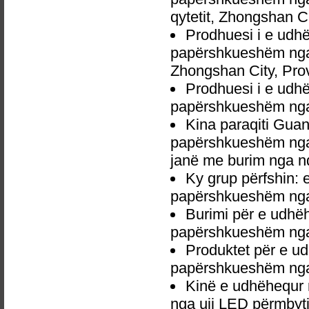
qytetit, Zhongshan C
Prodhuesi i e ud
papërshkueshëm nga 
Zhongshan City, Pro
Prodhuesi i e ud
papërshkueshëm nga 
Kina paraqiti Gu
papërshkueshëm nga u
janë me burim nga nd
Ky grup përfshin:
papërshkueshëm nga 
Burimi për e udh
papërshkueshëm nga 
Produktet për e 
papërshkueshëm nga 
Kinë e udhëhequr
nga uji LED përmbytje