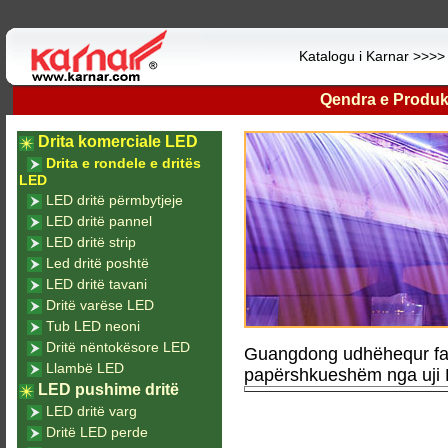
Katalogu i Karnar >>>
Qendra e Produk
Drita komerciale LED
Drita e rondele e dritës
LED
LED dritë përmbytjeje
LED dritë pannel
LED dritë strip
Led dritë poshtë
LED dritë tavani
Dritë varëse LED
Tub LED neoni
Dritë nëntokësore LED
Guangdong udhëhequr fa
Llambë LED
papërshkueshëm nga uji L
LED pushime dritë
LED dritë varg
Dritë LED perde