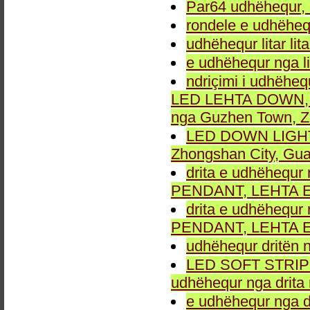
Par64 udhëhequr, d
rondele e udhëheq
udhëhequr litar lit
e udhëhequr nga li
ndriçimi i udhëheq
LED LEHTA DOWN, dr
nga Guzhen Town, Z
LED DOWN LIGHT fu
Zhongshan City, Gu
drita e udhëhequr 
PENDANT, LEHTA E
drita e udhëhequr 
PENDANT, LEHTA E
udhëhequr dritën n
LED SOFT STRIP LEH
udhëhequr nga drita 
e udhëhequr nga dr