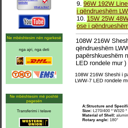
9.
96W 192W Linea
i qëndrueshëm LW
10.
15W 25W 48W 
ose i qëndrueshë
Ne mbështesim nën ngarkesë
108W 216W Sheshi
qëndrueshëm LWW-
nga ajri, nga deti
papërshkueshëm n
LED rondele mur )
108W 216W Sheshi i p
LWW-7 LED rondele m
Ne mbështesim më poshtë
pagesën
A:Structure and Specifi
Size:
L270/400 * W320 
Transferimi i telave
Material of Shell:
alumin
Rotary angle:
180°