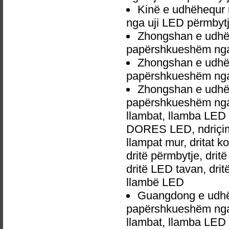
Kinë e udhëhequr
nga uji LED përmbytj
Zhongshan e udhë
papërshkueshëm nga 
Zhongshan e udhë
papërshkueshëm nga 
Zhongshan e udhë
papërshkueshëm nga 
llambat, llamba LED 
DORES LED, ndriçim p
llampat mur, dritat 
dritë përmbytje, drit
dritë LED tavan, dri
llambë LED
Guangdong e udhë
papërshkueshëm nga 
llambat, llamba LED 