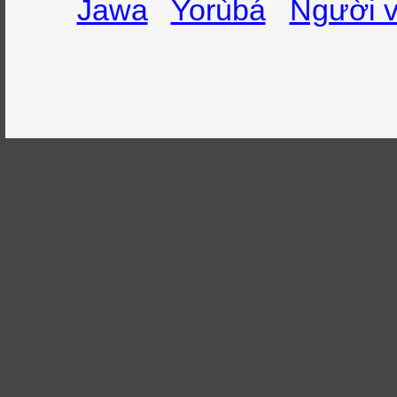
Jawa
Yorùbá
Người v