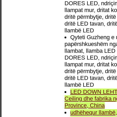
DORES LED, ndriçim p
llampat mur, dritat 
dritë përmbytje, drit
dritë LED tavan, dri
llambë LED
Qyteti Guzheng e
papërshkueshëm nga 
llambat, llamba LED 
DORES LED, ndriçim p
llampat mur, dritat 
dritë përmbytje, drit
dritë LED tavan, dri
llambë LED
LED DOWN LEHTA, 
Ceiling dhe fabrika
Province, China
udhëhequr llambë,