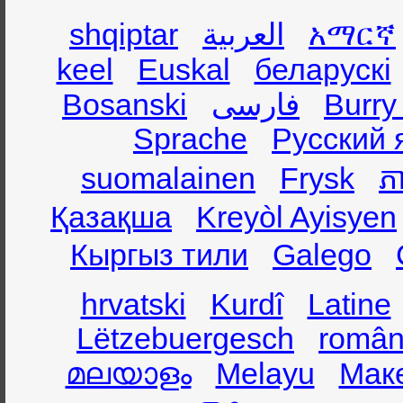
shqiptar
العربية
አማርኛ
keel
Euskal
беларускі
Bosanski
فارسی
Burry
Sprache
Русский 
suomalainen
Frysk
ភា
Қазақша
Kreyòl Ayisyen
Кыргыз тили
Galego
hrvatski
Kurdî
Latine
Lëtzebuergesch
român
മലയാളം
Melayu
Мак