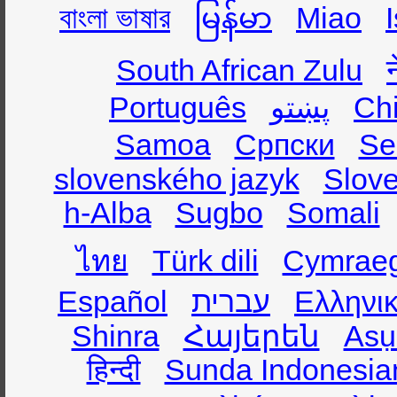
বাংলা ভাষার
မြန်မာ
Miao
South African Zulu
Português
پښتو
Ch
Samoa
Српски
Se
slovenského jazyk
Slov
h-Alba
Sugbo
Somali
ไทย
Türk dili
Cymrae
Español
עברית
Ελληνι
Shinra
Հայերեն
Asụ
हिन्दी
Sunda Indonesia