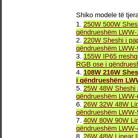
Shiko modele të tjer
1.
250W 500W Sheshi
qëndrueshëm LWW-1
2.
220W Sheshi i pa
qëndrueshëm LWW-9
3.
155W IP65 rreshqi
RGB ose i qëndrue
4.
108W 216W Shesh
i qëndrueshëm LW
5.
25W 48W Sheshi i
qëndrueshëm LWW-6
6.
26W 32W 48W Line
qëndrueshëm LWW-5
7.
40W 80W 90W Line
qëndrueshëm LWW-4
8.
26W 48W Linear 