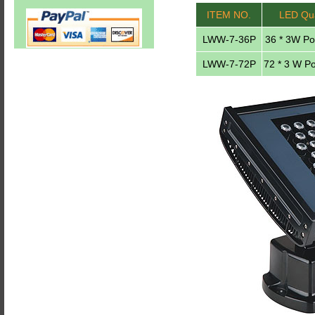
ITEM NO.
LED Qua
LWW-7-36P
36 * 3W P
LWW-7-72P
72 * 3 W P