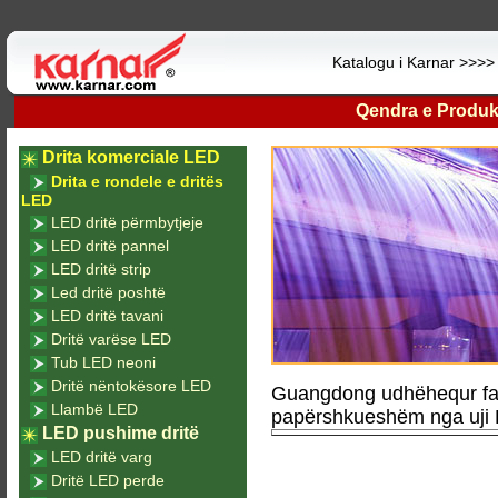
Katalogu i Karnar >>>
Qendra e Produk
Drita komerciale LED
Drita e rondele e dritës
LED
LED dritë përmbytjeje
LED dritë pannel
LED dritë strip
Led dritë poshtë
LED dritë tavani
Dritë varëse LED
Tub LED neoni
Dritë nëntokësore LED
Guangdong udhëhequr fab
Llambë LED
papërshkueshëm nga uji L
LED pushime dritë
LED dritë varg
Dritë LED perde