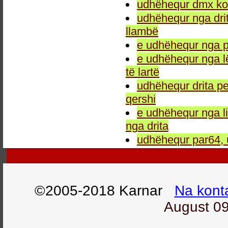
udhëhequr dmx kon
udhëhequr nga drit
llambë
e udhëhequr nga p
e udhëhequr nga l
të lartë
udhëhequr drita pe
qershi
e udhëhequr nga li
nga drita
udhëhequr par64, 
©2005-2018 Karnar
Na kont
August 09