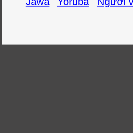
Jawa
Yorùbá
Người v