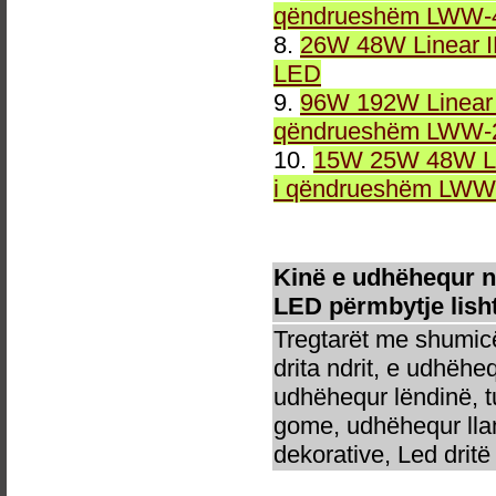
qëndrueshëm LWW-4
8.
26W 48W Linear 
LED
9.
96W 192W Linear 
qëndrueshëm LWW-2
10.
15W 25W 48W Li
i qëndrueshëm LWW-
Kinë e udhëhequr 
LED përmbytje lisht
Tregtarët me shumicë
drita ndrit, e udhëhe
udhëhequr lëndinë, t
gome, udhëhequr llam
dekorative, Led dritë 