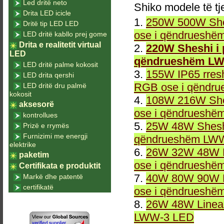
Led dritë neto
Shiko modele të tj
Drita LED icicle
1.
250W 500W She
Dritë tip LED LED
ose i qëndrueshë
LED dritë kabllo prej gome
Drita e realitetit virtual
2.
220W Sheshi i
LED
qëndrueshëm LW
LED dritë palme kokosit
3.
155W IP65 rresh
LED drita qershi
RGB ose i qëndr
LED dritë dru palmë
kokosit
4.
108W 216W She
aksesorë
ose i qëndrueshë
kontrollues
5.
25W 48W Sheshi
Prizë e rrymës
Furnizimi me energji
qëndrueshëm LWW
elektrike
6.
26W 32W 48W L
paketim
ose i qëndrueshë
Certifikata e produktit
7.
40W 80W 90W L
Markë dhe patentë
certifikatë
ose i qëndrueshë
8.
26W 48W Linea
LWW-3 LED