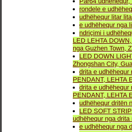
Par64 udhëhequr, d
rondele e udhëheq
udhëhequr litar lit
e udhëhequr nga li
ndriçimi i udhëheq
LED LEHTA DOWN, dr
nga Guzhen Town, Z
LED DOWN LIGHT fu
Zhongshan City, Gu
drita e udhëhequr 
PENDANT, LEHTA E
drita e udhëhequr 
PENDANT, LEHTA E
udhëhequr dritën n
LED SOFT STRIP LEH
udhëhequr nga drita 
e udhëhequr nga dr