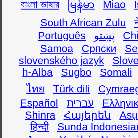
বাংলা ভাষার
မြန်မာ
Miao
South African Zulu
Português
پښتو
Ch
Samoa
Српски
Se
slovenského jazyk
Slov
h-Alba
Sugbo
Somali
ไทย
Türk dili
Cymrae
Español
עברית
Ελληνι
Shinra
Հայերեն
Asụ
हिन्दी
Sunda Indonesia