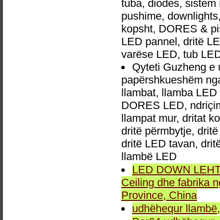
tuba, diodes, siste
pushime, downlights, d
kopsht, DORES & pish
LED pannel, dritë LED
varëse LED, tub LED
Qyteti Guzheng e
papërshkueshëm nga 
llambat, llamba LED 
DORES LED, ndriçim p
llampat mur, dritat 
dritë përmbytje, drit
dritë LED tavan, dri
llambë LED
LED DOWN LEHTA, 
Ceiling dhe fabrika
Province, China
udhëhequr llambë,