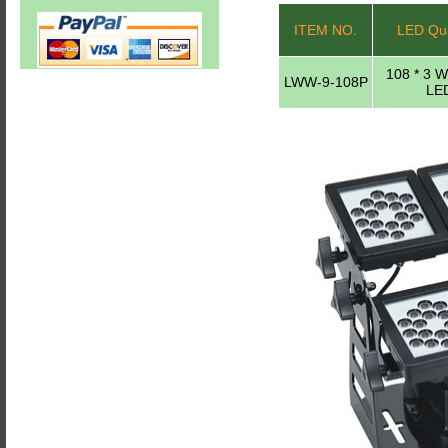
ITEM NO.
LED Qua
108 * 3 
LWW-9-108P
LE