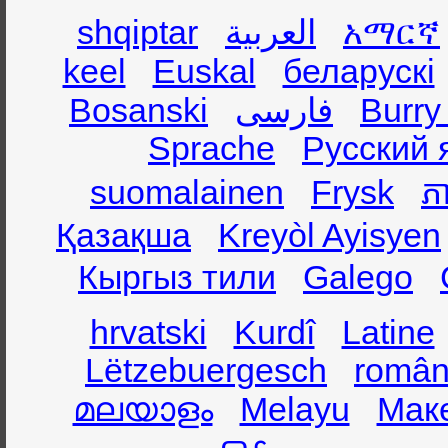
shqiptar
العربية
አማርኛ
keel
Euskal
беларускі
Bosanski
فارسی
Burry
Sprache
Русский 
suomalainen
Frysk
ភា
Қазақша
Kreyòl Ayisyen
Кыргыз тили
Galego
hrvatski
Kurdî
Latine
Lëtzebuergesch
român
മലയാളം
Melayu
Мак