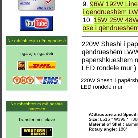
9.
96W 192W Linea
i qëndrueshëm LW
10.
15W 25W 48W 
ose i qëndrueshë
Ne mbështesim nën ngarkesë
220W Sheshi i pa
qëndrueshëm LWW-
nga ajri, nga deti
papërshkueshëm n
LED rondele mur )
220W Sheshi i papërs
LED rondele mur
Ne mbështesim më poshtë
pagesën
A:Structure and Specifi
Size:
L515 * W395 * H3
Transferimi i telave
Material of Shell:
alumin
Rotary angle:
180°