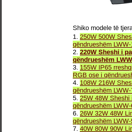
Shiko modele të tjer
1.
250W 500W Sheshi
qëndrueshëm LWW-1
2.
220W Sheshi i p
qëndrueshëm LWW-
3.
155W IP65 rreshqi
RGB ose i qëndrue
4.
108W 216W Sheshi
qëndrueshëm LWW-7
5.
25W 48W Sheshi i
qëndrueshëm LWW-6
6.
26W 32W 48W Line
qëndrueshëm LWW-5
7.
40W 80W 90W Line