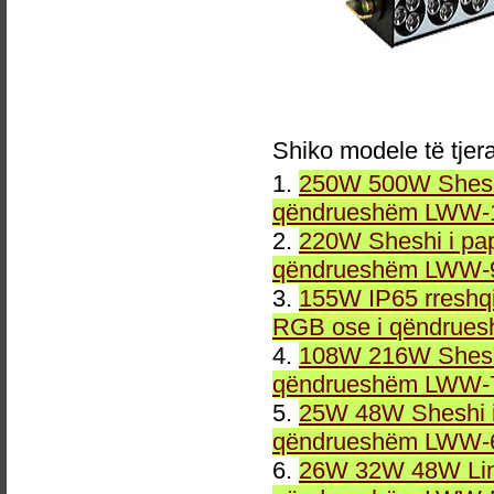
Shiko modele të tjer
1.
250W 500W Sheshi
qëndrueshëm LWW-1
2.
220W Sheshi i pa
qëndrueshëm LWW-9
3.
155W IP65 rreshqi
RGB ose i qëndrue
4.
108W 216W Sheshi
qëndrueshëm LWW-7
5.
25W 48W Sheshi i
qëndrueshëm LWW-6
6.
26W 32W 48W Line