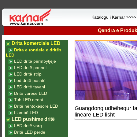
Katalogu i Karnar >>>
Qendra e Produk
Drita komerciale LED
Drita e rondele e dritës
LED
LED dritë përmbytjeje
LED dritë pannel
LED dritë strip
Led dritë poshtë
LED dritë tavani
Dritë varëse LED
Tub LED neoni
Dritë nëntokësore LED
Guangdong udhëhequr fa
Llambë LED
lineare LED lisht
LED pushime dritë
LED dritë varg
Dritë LED perde