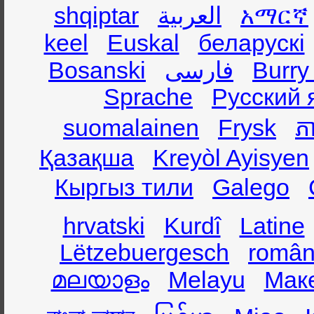
shqiptar
العربية
አማርኛ
keel
Euskal
беларускі
Bosanski
فارسی
Burry
Sprache
Русский 
suomalainen
Frysk
ភា
Қазақша
Kreyòl Ayisyen
Кыргыз тили
Galego
hrvatski
Kurdî
Latine
Lëtzebuergesch
român
മലയാളം
Melayu
Мак