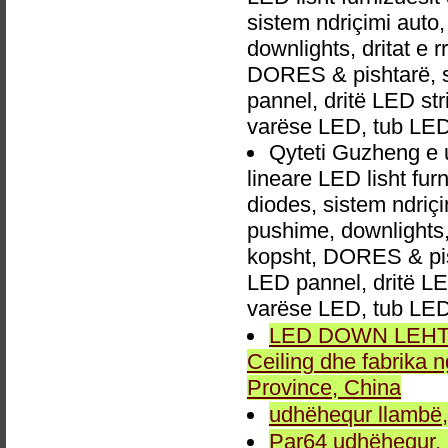
sistem ndriçimi aut
downlights, dritat e r
DORES & pishtarë, sp
pannel, dritë LED str
varëse LED, tub LED
Qyteti Guzheng e
lineare LED lisht fu
diodes, sistem ndri
pushime, downlights, d
kopsht, DORES & pish
LED pannel, dritë LED
varëse LED, tub LED
LED DOWN LEHTA, 
Ceiling dhe fabrika
Province, China
udhëhequr llambë,
Par64 udhëhequr, d