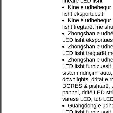
lineare LED lisht
Kinë e udhëhequr
lisht eksportuesit
Kinë e udhëhequr
lisht tregtarët me sh
Zhongshan e udhë
LED lisht eksportues
Zhongshan e udhë
LED lisht tregtarët 
Zhongshan e udhë
LED lisht furnizuesi
sistem ndriçimi aut
downlights, dritat e r
DORES & pishtarë, sp
pannel, dritë LED str
varëse LED, tub LED
Guangdong e udhë
LED lisht furnizuesi