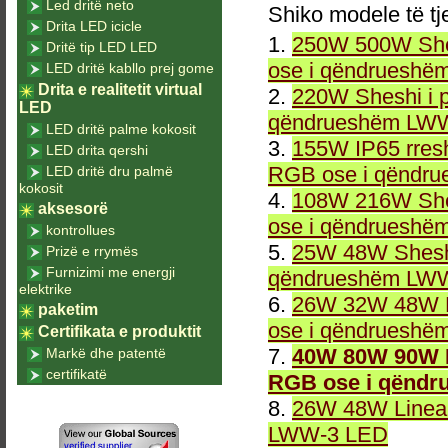
Led dritë neto
Shiko modele të tj
Drita LED icicle
1.
250W 500W She
Dritë tip LED LED
ose i qëndrueshë
LED dritë kabllo prej gome
Drita e realitetit virtual
2.
220W Sheshi i 
LED
qëndrueshëm LWW
LED dritë palme kokosit
3.
155W IP65 rresh
LED drita qershi
RGB ose i qëndr
LED dritë dru palmë
kokosit
4.
108W 216W She
aksesorë
ose i qëndrueshë
kontrollues
5.
25W 48W Sheshi
Prizë e rrymës
Furnizimi me energji
qëndrueshëm LWW
elektrike
6.
26W 32W 48W L
paketim
ose i qëndrueshë
Certifikata e produktit
7.
40W 80W 90W L
Markë dhe patentë
certifikatë
RGB ose i qëndr
8.
26W 48W Linea
LWW-3 LED