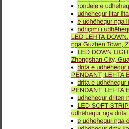
rondele e udhëheq
udhëhequr litar lit
e udhëhequr nga li
ndriçimi i udhëheq
LED LEHTA DOWN, dr
nga Guzhen Town, Z
LED DOWN LIGHT fu
Zhongshan City, Gu
drita e udhëhequr 
PENDANT, LEHTA E
drita e udhëhequr 
PENDANT, LEHTA E
udhëhequr dritën n
LED SOFT STRIP LEH
udhëhequr nga drita 
e udhëhequr nga dr
udhëhequr dmx kon