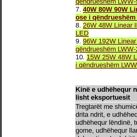
qëndrueshëm LWW-5
7.
40W 80W 90W Lin
ose i qëndrueshëm
8.
26W 48W Linear 
LED
9.
96W 192W Linear 
qëndrueshëm LWW-2
10.
15W 25W 48W Li
i qëndrueshëm LWW-
Kinë e udhëhequr n
lisht eksportuesit
Tregtarët me shumicë
drita ndrit, e udhëhe
udhëhequr lëndinë, t
gome, udhëhequr llam