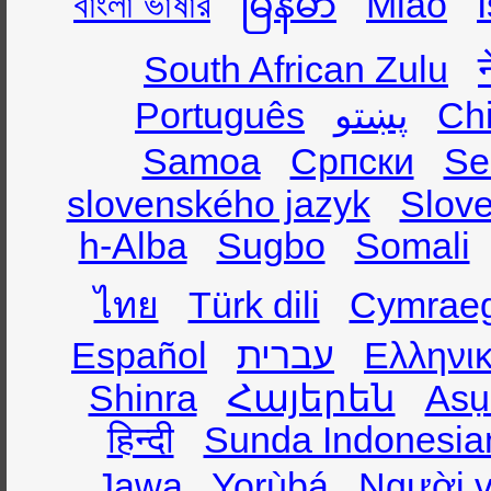
বাংলা ভাষার
မြန်မာ
Miao
South African Zulu
Português
پښتو
Ch
Samoa
Српски
Se
slovenského jazyk
Slov
h-Alba
Sugbo
Somali
ไทย
Türk dili
Cymrae
Español
עברית
Ελληνι
Shinra
Հայերեն
Asụ
हिन्दी
Sunda Indonesia
Jawa
Yorùbá
Người v