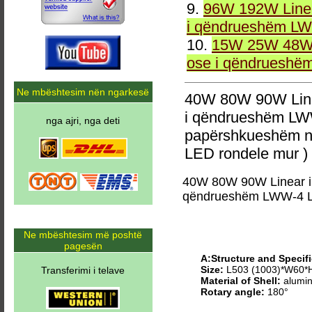
9.
96W 192W Linea
i qëndrueshëm LW
10.
15W 25W 48W 
ose i qëndrueshë
Ne mbështesim nën ngarkesë
40W 80W 90W Line
i qëndrueshëm LW
nga ajri, nga deti
papërshkueshëm n
LED rondele mur )
40W 80W 90W Linear i
qëndrueshëm LWW-4 L
Ne mbështesim më poshtë
pagesën
A:Structure and Specifi
Size:
L503 (1003)*W60
Transferimi i telave
Material of Shell:
alumin
Rotary angle:
180°