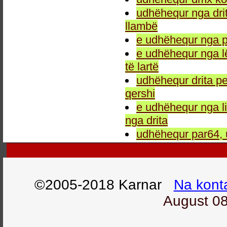
udhëhequr nga drit
llambë
e udhëhequr nga p
e udhëhequr nga l
të lartë
udhëhequr drita pe
qershi
e udhëhequr nga li
nga drita
udhëhequr par64, 
©2005-2018 Karnar
Na kont
August 08