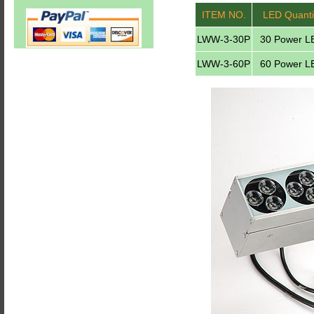
ITEM NO.
LED Quanti
LWW-3-30P
30 Power L
LWW-3-60P
60 Power L