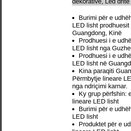
dekorative, Led dritë 
Burimi për e udhë
LED lisht prodhuesit
Guangdong, Kinë
Prodhuesi i e udh
LED lisht nga Guzhe
Prodhuesi i e udh
LED lisht në Guangd
Kina paraqiti Gu
Përmbytje lineare LE
nga ndriçimi karnar.
Ky grup përfshin:
lineare LED lisht
Burimi për e udhë
LED lisht
Produktet për e 