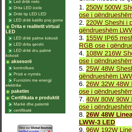
Led dritë neto
1.
250W 500W She
Drita LED icicle
ose i qëndrueshë
Dritë tip LED LED
LED dritë kabllo prej gome
2.
220W Sheshi i 
Drita e realitetit virtual
qëndrueshëm LWW
LED
3.
155W IP65 rresh
LED dritë palme kokosit
LED drita qershi
RGB ose i qëndr
LED dritë dru palmë
4.
108W 216W She
kokosit
ose i qëndrueshë
aksesorë
5.
25W 48W Sheshi
kontrollues
Prizë e rrymës
qëndrueshëm LWW
Furnizimi me energji
6.
26W 32W 48W L
elektrike
ose i qëndrueshë
paketim
Certifikata e produktit
7.
40W 80W 90W L
Markë dhe patentë
ose i qëndrueshë
certifikatë
8.
26W 48W Linea
LWW-3 LED
9.
96W 192W Linea