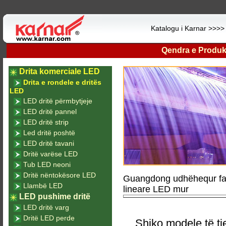
Katalogu i Karnar >>>
Qendra e Produk
Drita komerciale LED
Drita e rondele e dritës
LED
LED dritë përmbytjeje
LED dritë pannel
LED dritë strip
Led dritë poshtë
LED dritë tavani
Dritë varëse LED
Tub LED neoni
Dritë nëntokësore LED
Guangdong udhëhequr fabr
Llambë LED
lineare LED mur
LED pushime dritë
LED dritë varg
Dritë LED perde
Shiko modele të tj