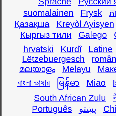
Sprache
Русский 
suomalainen
Frysk
ភា
Қазақша
Kreyòl Ayisyen
Кыргыз тили
Galego
hrvatski
Kurdî
Latine
Lëtzebuergesch
român
മലയാളം
Melayu
Мак
বাংলা ভাষার
မြန်မာ
Miao
South African Zulu
Português
پښتو
Ch