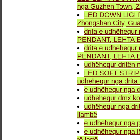
nga Guzhen Town, Z
LED DOWN LIGHT fu
Zhongshan City, Gu
drita e udhëhequr 
PENDANT, LEHTA E
drita e udhëhequr 
PENDANT, LEHTA E
udhëhequr dritën n
LED SOFT STRIP LEH
udhëhequr nga drita 
e udhëhequr nga dr
udhëhequr dmx kon
udhëhequr nga drit
llambë
e udhëhequr nga p
e udhëhequr nga l
të lartë