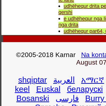
udhëhequr drita pe
qershi
e udhëhequr nga li
nga drita
udhëhequr par64, 
©2005-2018 Karnar
Na kont
August 07
shqiptar
العربية
አማርኛ
keel
Euskal
беларускі
Bosanski
فارسی
Burry