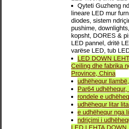
Qyteti Guzheng nd
lineare LED mur furn
diodes, sistem ndri
pushime, downlights, d
kopsht, DORES & pish
LED pannel, dritë LED
varëse LED, tub LED
LED DOWN LEHTA, 
Ceiling dhe fabrika
Province, China
udhëhequr llambë,
Par64 udhëhequr, d
rondele e udhëheq
udhëhequr litar lit
e udhëhequr nga li
ndriçimi i udhëheq
LED LEHTA DOWN, dr