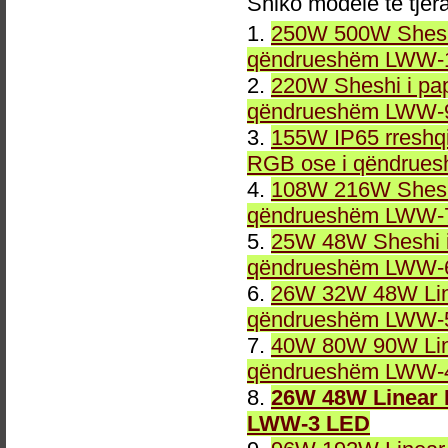
Shiko modele të tjer
1.
250W 500W Sheshi
qëndrueshëm LWW-1
2.
220W Sheshi i pa
qëndrueshëm LWW-9
3.
155W IP65 rreshqi
RGB ose i qëndrue
4.
108W 216W Sheshi
qëndrueshëm LWW-7
5.
25W 48W Sheshi i
qëndrueshëm LWW-6
6.
26W 32W 48W Line
qëndrueshëm LWW-5
7.
40W 80W 90W Line
qëndrueshëm LWW-4
8.
26W 48W Linear 
LWW-3 LED