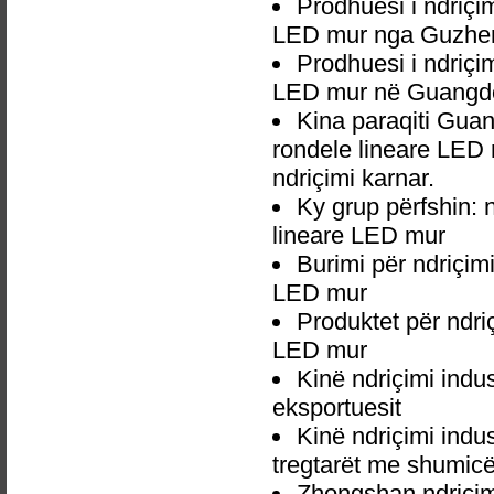
Prodhuesi i ndriçi
LED mur nga Guzhen
Prodhuesi i ndriçi
LED mur në Guangdo
Kina paraqiti Gua
rondele lineare LED 
ndriçimi karnar.
Ky grup përfshin: 
lineare LED mur
Burimi për ndriçim
LED mur
Produktet për ndri
LED mur
Kinë ndriçimi ind
eksportuesit
Kinë ndriçimi ind
tregtarët me shumic
Zhongshan ndriçim