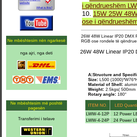
i qëndrueshëm LW
10.
15W 25W 48W 
ose i qëndrueshë
26W 48W Linear IP20 DMX 
Ne mbështesim nën ngarkesë
RGB ose rondele të qëndru
26W 48W Linear IP20
nga ajri, nga deti
A:Structure and Specifi
Size:
L500 (1000)*W76
Material of Shell:
alumin
Weight:
2.5kgs( 500mm 
Rotary angle:
180°
Ne mbështesim më poshtë
ITEM NO.
LED Quanti
pagesën
LWW-4-12P
12 Power L
Transferimi i telave
LWW-4-24P
24 Power L