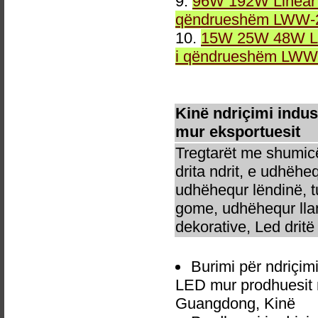
9.
96W 192W Linear 
qëndrueshëm LWW-2
10.
15W 25W 48W Li
i qëndrueshëm LWW-
Kinë ndriçimi indu
mur eksportuesit
Tregtarët me shumicë
drita ndrit, e udhëhe
udhëhequr lëndinë, t
gome, udhëhequr llam
dekorative, Led dritë 
Burimi për ndriçim
LED mur prodhuesit 
Guangdong, Kinë