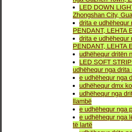
LED DOWN LIGHT fu
Zhongshan City, Gu
drita e udhëhequr 
PENDANT, LEHTA E
drita e udhëhequr 
PENDANT, LEHTA E
udhëhequr dritën n
LED SOFT STRIP LEH
udhëhequr nga drita 
e udhëhequr nga dr
udhëhequr dmx kon
udhëhequr nga drit
llambë
e udhëhequr nga p
e udhëhequr nga l
të lartë