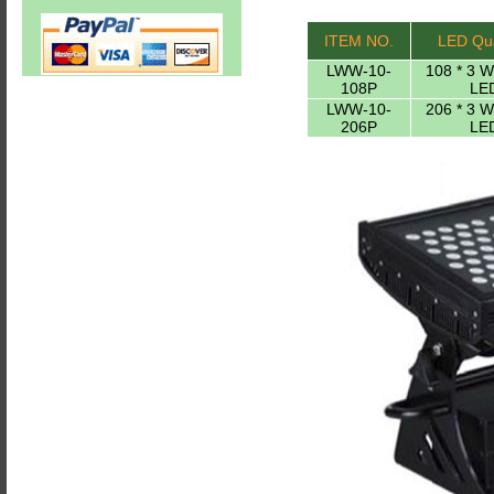
ITEM NO.
LED Qua
LWW-10-
108 * 3 
108P
LE
LWW-10-
206 * 3 
206P
LE