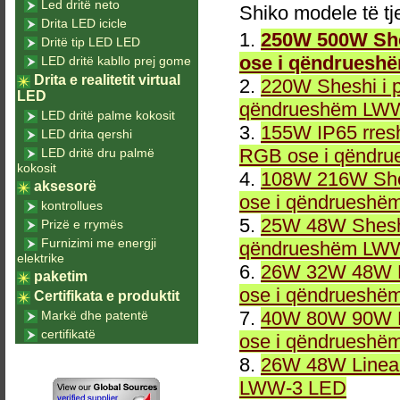
Led dritë neto
Shiko modele të tj
Drita LED icicle
1.
250W 500W She
Dritë tip LED LED
ose i qëndruesh
LED dritë kabllo prej gome
Drita e realitetit virtual
2.
220W Sheshi i 
LED
qëndrueshëm LWW
LED dritë palme kokosit
3.
155W IP65 rresh
LED drita qershi
RGB ose i qëndr
LED dritë dru palmë
kokosit
4.
108W 216W She
aksesorë
ose i qëndrueshë
kontrollues
5.
25W 48W Sheshi
Prizë e rrymës
Furnizimi me energji
qëndrueshëm LWW
elektrike
6.
26W 32W 48W L
paketim
ose i qëndrueshë
Certifikata e produktit
7.
40W 80W 90W L
Markë dhe patentë
certifikatë
ose i qëndrueshë
8.
26W 48W Linea
LWW-3 LED