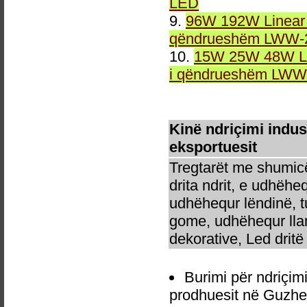
LED
9.
96W 192W Linear 
qëndrueshëm LWW-2
10.
15W 25W 48W Li
i qëndrueshëm LWW-
Kinë ndriçimi indu
eksportuesit
Tregtarët me shumicë
drita ndrit, e udhëhe
udhëhequr lëndinë, t
gome, udhëhequr llam
dekorative, Led dritë 
Burimi për ndriçi
prodhuesit në Guzhe