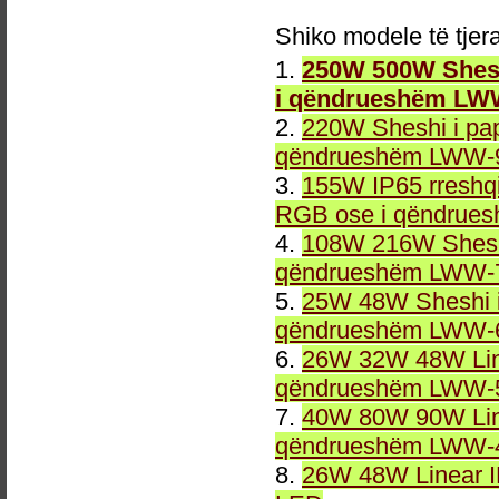
Shiko modele të tjer
1.
250W 500W Shesh
i qëndrueshëm LW
2.
220W Sheshi i pa
qëndrueshëm LWW-9
3.
155W IP65 rreshqi
RGB ose i qëndrue
4.
108W 216W Sheshi
qëndrueshëm LWW-7
5.
25W 48W Sheshi i
qëndrueshëm LWW-6
6.
26W 32W 48W Line
qëndrueshëm LWW-5
7.
40W 80W 90W Line
qëndrueshëm LWW-4
8.
26W 48W Linear 