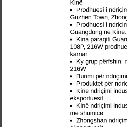
Kinë
Prodhuesi i ndriç
Guzhen Town, Zhong
Prodhuesi i ndriç
Guangdong në Kinë.
Kina paraqiti Gua
108P, 216W prodhuesi
karnar.
Ky grup përfshin: 
216W
Burimi për ndriçi
Produktet për ndr
Kinë ndriçimi ind
eksportuesit
Kinë ndriçimi indu
me shumicë
Zhongshan ndriçim