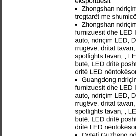
eksportuesit
Zhongshan ndriçim
tregtarët me shumic
Zhongshan ndriçim
furnizuesit dhe LED 
auto, ndriçim LED, 
rrugëve, dritat tavan
spotlights tavan, , L
butë, LED dritë posh
dritë LED nëntokëso
Guangdong ndriçim
furnizuesit dhe LED 
auto, ndriçim LED, 
rrugëve, dritat tavan
spotlights tavan, , L
butë, LED dritë posh
dritë LED nëntokëso
Qyteti Guzheng nd