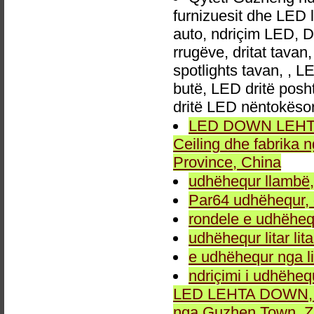
furnizuesit dhe LED 
auto, ndriçim LED, 
rrugëve, dritat tavan
spotlights tavan, , L
butë, LED dritë posh
dritë LED nëntokëso
LED DOWN LEHTA, 
Ceiling dhe fabrika
Province, China
udhëhequr llambë,
Par64 udhëhequr, d
rondele e udhëheq
udhëhequr litar lit
e udhëhequr nga li
ndriçimi i udhëheq
LED LEHTA DOWN, dr
nga Guzhen Town, Z