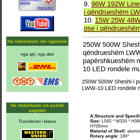
9.
96W 192W Linea
i qëndrueshëm LW
10.
15W 25W 48W 
ose i qëndrueshë
Ne mbështesim nën ngarkesë
250W 500W Sheshi
qëndrueshëm LWW-
nga ajri, nga deti
papërshkueshëm n
10 LED rondele mu
250W 500W Sheshi i p
LWW-10 LED rondele 
Ne mbështesim më poshtë
pagesën
A:Structure and Specifi
Size:
L565 * W320 * H38
Transferimi i telave
H705mm
Material of Shell:
alumin
Rotary angle:
180°