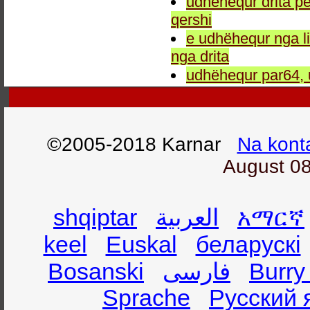
udhëhequr drita pe
qershi
e udhëhequr nga li
nga drita
udhëhequr par64, 
©2005-2018 Karnar
Na kont
August 08
shqiptar
العربية
አማርኛ
keel
Euskal
беларускі
Bosanski
فارسی
Burry
Sprache
Русский 