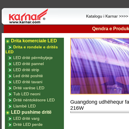
Katalogu i Karnar >>>
Qendra e Produk
Drita komerciale LED
Drita e rondele e dritës
LED
LED dritë përmbytjeje
LED dritë pannel
LED dritë strip
Led dritë poshtë
LED dritë tavani
Dritë varëse LED
Tub LED neoni
Dritë nëntokësore LED
Guangdong udhëhequr fabr
Llambë LED
216W
LED pushime dritë
LED dritë varg
Dritë LED perde