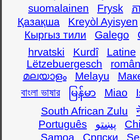
suomalainen
Frysk
ភា
Қазақша
Kreyòl Ayisyen
Кыргыз тили
Galego
hrvatski
Kurdî
Latine
Lëtzebuergesch
român
മലയാളം
Melayu
Мак
বাংলা ভাষার
မြန်မာ
Miao
South African Zulu
Português
پښتو
Ch
Samoa
Српски
Se