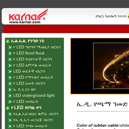
የካርነ ካታሎግ >>>>
ኤል.ኤል. የንግድ ነክ
የ LED ግድግዳ ማጠቢያ ብርሀን
የ LED flood flood
የ LED ትዕይንቶች ብርሃን
የ LED አምፖል መብራት
LED ወደታች ብርሃን
የ LED የማንቂያ መብራት
የ LED አመት ብርሃን
ኤ ዲ ኒ ኒን ቱቦ
LED underground light
የ LED መብራት
ኤ.ዲ. የጫማ ገመድ
የ LED የበዓል ቀን
የኤል ኤስ ህብረ ቁምፊ ብርሃን
.
የኤ.ዲ.ኤን መጋረጃ ብርሃን
Color of rubber cable:
white
የ LED ንጣፍ መብራት