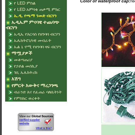
Color of waterproof cap:
re
የ LED ምስል
የ LED አምባቂ ጠቃሚ ምክር
ኤ.ዲ. የጫማ ገመድ ብርሃን
ኤዲኤም ምናባዊ ተጨባጭ
ብርሃን
ኤዲኤ የእርሳስ የዘንባባ ብርሃን
ኤሌክትሮኒካዊ መብራት
ኤል ኒ ኖሚ የዘንባባ ዛፍ ብርሃን
ማሟያዎች
መቆጣጠሪያ
የኃይል መሰኪያ
ገቢ ኤሌክትሪክ
እሽግ
የምርት እውቅና ማረጋገጫ
ብራንድ እና የፈጠራ ባለቤትነት
የምስክር ወረቀት