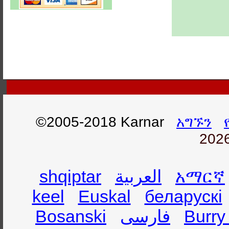
©2005-2018 Karnar
አግኙን
2026
shqiptar
العربية
አማርኛ
keel
Euskal
беларускі
Bosanski
فارسی
Burry