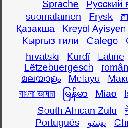
Sprache
Русский 
suomalainen
Frysk
ភា
Қазақша
Kreyòl Ayisyen
Кыргыз тили
Galego
hrvatski
Kurdî
Latine
Lëtzebuergesch
român
മലയാളം
Melayu
Мак
বাংলা ভাষার
မြန်မာ
Miao
South African Zulu
Português
پښتو
Ch