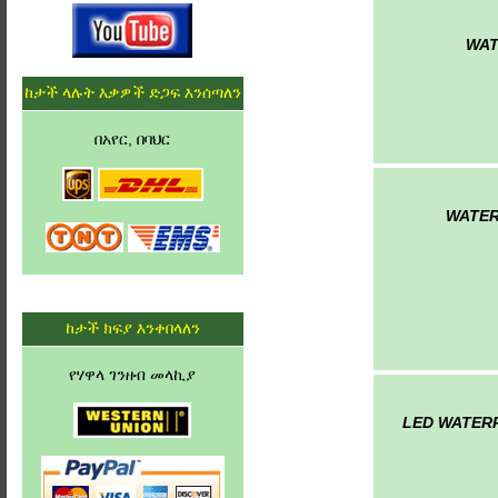
WAT
ከታች ላሉት እቃዎች ድጋፍ እንሰጣለን
በአየር, በባህር
WATER
ከታች ክፍያ እንቀበላለን
የሃዋላ ገንዘብ መላኪያ
LED WATER