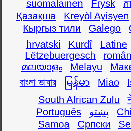
suomalainen
Frysk
ភា
Қазақша
Kreyòl Ayisyen
Кыргыз тили
Galego
hrvatski
Kurdî
Latine
Lëtzebuergesch
român
മലയാളം
Melayu
Мак
বাংলা ভাষার
မြန်မာ
Miao
South African Zulu
Ch
پښتو
Português
Samoa
Српски
Se