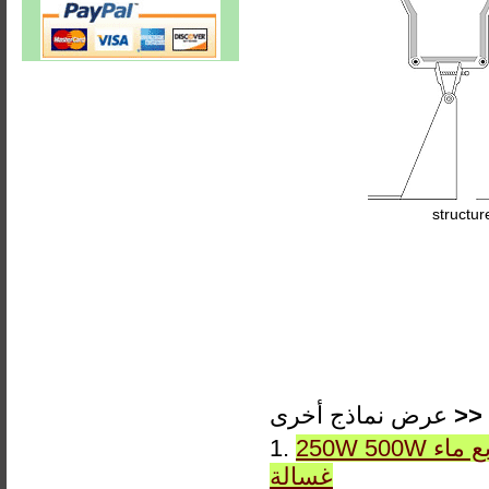
structur
>>
عرض نماذج أخرى
250W 500W مربع ماء IP65 DMX RGB أو ثابت LWW-10 LED الجدار
1.
غسالة