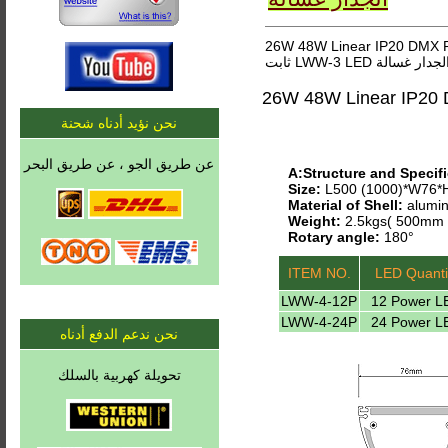
26W 48W Linear أو ثابت LWW-3 LED الجدار غسالة. ( 26W 48W Linear IP20 DMX RGB أو
نحن نؤيد أدناه شحنة
عن طريق الجو ، عن طريق البحر
A:Structure and Specifi
Size:
L500 (1000)*W76
Material of Shell:
alumin
Weight:
2.5kgs( 500mm 
Rotary angle:
180°
ITEM NO.
LED Quanti
LWW-4-12P
12 Power L
LWW-4-24P
24 Power L
نحن ندعم الدفع أدناه
تحويلة كهربية بالسلك