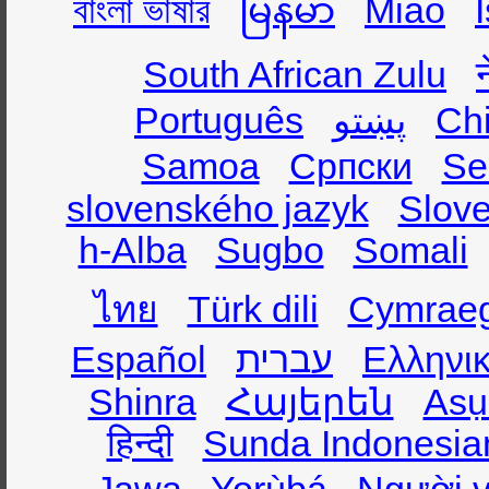
বাংলা ভাষার
မြန်မာ
Miao
South African Zulu
Português
پښتو
Ch
Samoa
Српски
Se
slovenského jazyk
Slov
h-Alba
Sugbo
Somali
ไทย
Türk dili
Cymrae
Español
עברית
Ελληνι
Shinra
Հայերեն
Asụ
हिन्दी
Sunda Indonesia