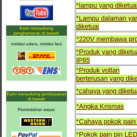
*lampu yang diketua
*Lampu dalaman ya
diketuai
Kami menyokong
penghantaran di bawah
*220V membawa pr
melalui udara, melalui laut
*Produk yang diketu
IP65
*Produk voltan
berterusan yang dike
*cahaya yang diketu
Kami menyokong pembayaran
di bawah
*Angka Krismas
Pemindahan wayar
*Cahaya pokok pai
*Pokok pain pin LE