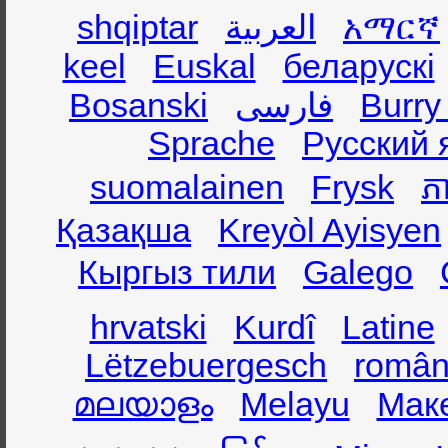
shqiptar
العربية
አማርኛ
keel
Euskal
беларускі
Bosanski
فارسی
Burry
Sprache
Русский 
suomalainen
Frysk
ភា
Қазақша
Kreyòl Ayisyen
Кыргыз тили
Galego
hrvatski
Kurdî
Latine
Lëtzebuergesch
român
മലയാളം
Melayu
Мак