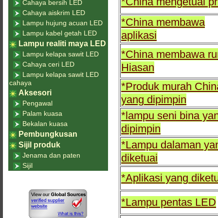
*China mengetuai p
Cahaya bersih LED
Cahaya aiskrim LED
*China membawa
Lampu hujung acuan LED
Lampu kabel getah LED
aplikasi
Lampu realiti maya LED
*China membawa r
Lampu kelapa sawit LED
Cahaya ceri LED
Hiasan
Lampu kelapa sawit LED
cahaya
*Produk murah Chin
Aksesori
yang dipimpin
Pengawal
Palam kuasa
*lampu seni bina ya
Bekalan kuasa
dipimpin
Pembungkusan
*Lampu dalaman ya
Sijil produk
Jenama dan paten
diketuai
Sijil
*Aplikasi yang diket
*Lampu pentas LED