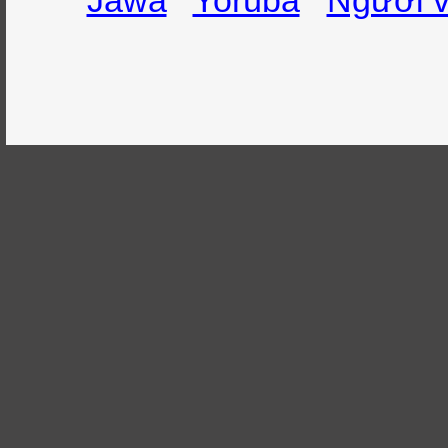
Jawa
Yorùbá
Người v