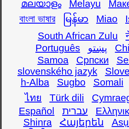
മലയാളം
Melayu
Мак
বাংলা ভাষার
မြန်မာ
Miao
South African Zulu
Português
پښتو
Ch
Samoa
Српски
Se
slovenského jazyk
Slov
h-Alba
Sugbo
Somali
ไทย
Türk dili
Cymrae
Español
עברית
Ελληνι
Shinra
Հայերեն
Asụ