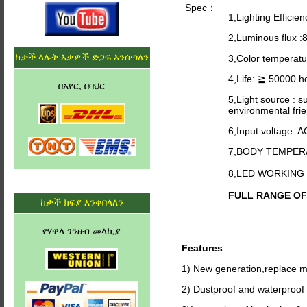
Spec：
1,Lighting Efficie
2,Luminous flux 
ከታች ላሉት እቃዎች ድጋፍ እንሰጣለን
3,Color temperat
4,Life: ≧ 50000 h
በአየር, በባህር
5,Light source : s
environmental frie
6,Input voltage: 
7,BODY TEMPER
8,LED WORKING
FULL RANGE OF C
ከታች ክፍያ እንቀበላለን
የሃዋላ ገንዘብ መላኪያ
Features
1) New generation,replace 
2) Dustproof and waterproof 