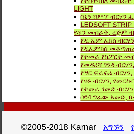
የተስተካከለ መብራት, 
LIGHT
በኒን ሸምፕ ብርሃን ፈ
LEDSOFT STRIP LIG
የቶን መብራት, ረጅም ብ
የዲ ኤም ኤክስ ብርሃን
የዲኤምክስ መቆጣጠሪያ
የተመራ የስፖርት መብ
የመዳረሻ ገንዳ ብርሃን
የሣር ፍራፍሬ ብርሃን,
የዛፉ ብርሃን, የመርከብ
የተመራ ገመድ ብርሃን,
በ64 ግራው አመድ,
©2005-2018 Karnar
አግኙን