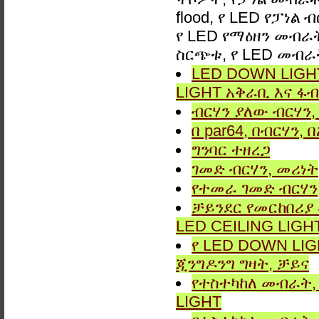
flood, የ LED የፓነል
የ LED የማዕዘን መብራት,
ስርጭቱ, የ LED መብራ
LED DOWN LIGHT
LIGHT አቅራቢ እና ፋብ
ብርሃን ያለው ብርሃን, 
በ par64, በብርሃን,
ግንባር ​​ተዘረጋ
ገመድ ብርሃን, መሪነት
የተመራ ገመድ ብርሃን,
ቻይንደር የመርከበሪያ
LED CEILING LIGH
የ LED DOWN LIG
ጂንግዶንግ ግዛት, ቻይና
የተስተካከለ መብራት, 
LIGHT