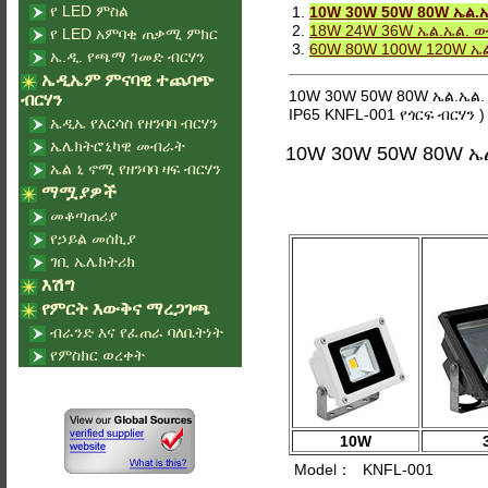
የ LED ምስል
1.
10W 30W 50W 80W ኤል.ኤ
2.
18W 24W 36W ኤል.ኤል. ው
የ LED አምባቂ ጠቃሚ ምክር
3.
60W 80W 100W 120W ኤል
ኤ.ዲ. የጫማ ገመድ ብርሃን
ኤዲኤም ምናባዊ ተጨባጭ
10W 30W 50W 80W ኤል.ኤል. 
ብርሃን
IP65 KNFL-001 የጎርፍ ብርሃን )
ኤዲኤ የእርሳስ የዘንባባ ብርሃን
ኤሌክትሮኒካዊ መብራት
10W 30W 50W 80W ኤል
ኤል ኒ ኖሚ የዘንባባ ዛፍ ብርሃን
ማሟያዎች
መቆጣጠሪያ
የኃይል መሰኪያ
ገቢ ኤሌክትሪክ
እሽግ
የምርት እውቅና ማረጋገጫ
ብራንድ እና የፈጠራ ባለቤትነት
የምስክር ወረቀት
10W
Model：
KNFL-001