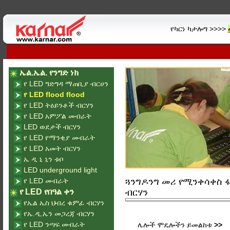
የካርነ ካታሎግ >>>>
ኤል.ኤል. የንግድ ነክ
የ LED ግድግዳ ማጠቢያ ብርሀን
የ LED flood flood
የ LED ትዕይንቶች ብርሃን
የ LED አምፖል መብራት
LED ወደታች ብርሃን
የ LED የማንቂያ መብራት
የ LED አመት ብርሃን
ኤ ዲ ኒ ኒን ቱቦ
LED underground light
የ LED መብራት
ጓንግዶንግ መሪ የሚንቀሳቀስ ፋ
የ LED የበዓል ቀን
ብርሃን
የኤል ኤስ ህብረ ቁምፊ ብርሃን
የኤ.ዲ.ኤን መጋረጃ ብርሃን
የ LED ንጣፍ መብራት
ሌሎች ሞዴሎችን ይመልከቱ
>>