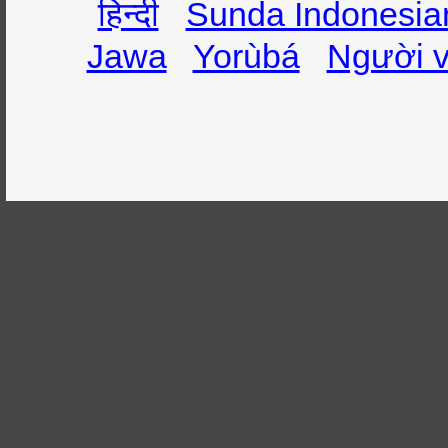
हिन्दी
Sunda Indonesia
Jawa
Yorùbá
Người v