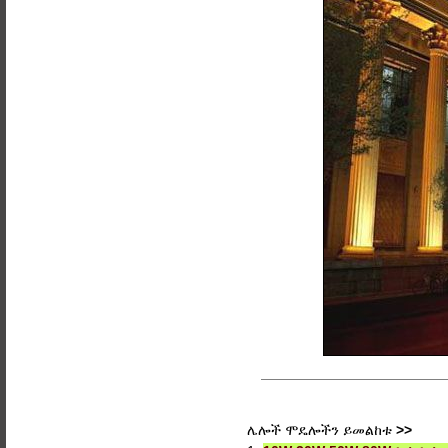
ሌሎች ሞዴሎችን ይመልከቱ
>>