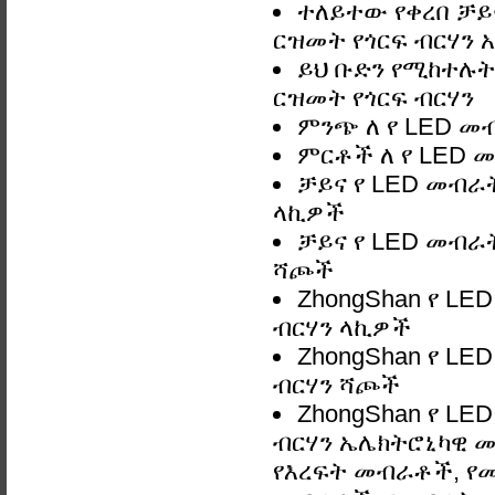
ተለይተው የቀረበ ቻይ
ርዝመት የጎርፍ ብርሃን አ
ይህ ቡድን የሚከተሉት
ርዝመት የጎርፍ ብርሃን
ምንጭ ለ የ LED መ
ምርቶች ለ የ LED 
ቻይና የ LED መብራ
ላኪዎች
ቻይና የ LED መብራ
ሻጮች
ZhongShan የ L
ብርሃን ላኪዎች
ZhongShan የ L
ብርሃን ሻጮች
ZhongShan የ L
ብርሃን ኤሌክትሮኒካዊ መ
የእረፍት መብራቶች, የ