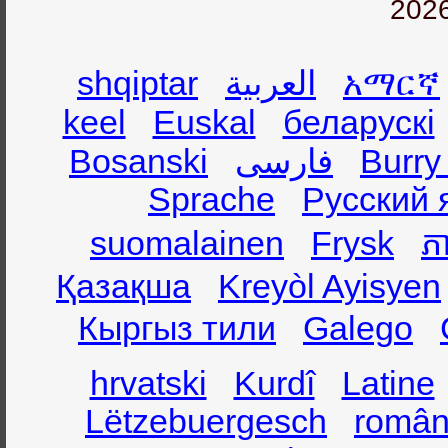
2026
shqiptar
العربية
አማርኛ
keel
Euskal
беларускі
Bosanski
فارسی
Burry
Sprache
Русский 
suomalainen
Frysk
ភា
Қазақша
Kreyòl Ayisyen
Кыргыз тили
Galego
hrvatski
Kurdî
Latine
Lëtzebuergesch
român