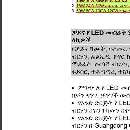
1.
10W 30W 50W 80W ኤል.ኤል. 
2.
18W 24W 36W ኤል.ኤል. ውሃጣብ
3.
60W 80W 100W 120W ኤልኢዲ 
ቻይና የ LED መብራት 
ላኪዎች
የቻይና ሻጮች, የተመራ 
ብርሃን, ኤልኢዲ, የሣር ክ
ሞይፈስ, የፍሳሽ ብርሃን,
ፋይበር, ተቆጣጣሪ, ተሸካ
ምንጭ ለ የ LED መ
በቻን ዳንግ, ቻንግች 
የአንድ ድርጅት የ L
ብርሃን ከጉንግ ካውን ከተ
የአንድ ድርጅት የ L
ብርሃን በ Guangdong 