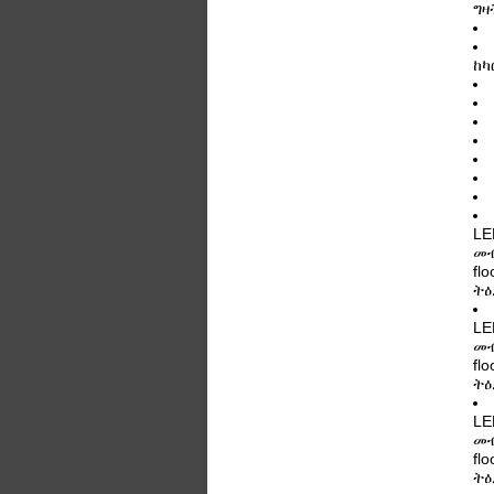
ግዛ
ከካ
LE
መብ
fl
ትዕ
LE
መብ
fl
ትዕ
LE
መብ
fl
ትዕ