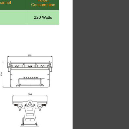
Power
annel
Consumption
220 Watts