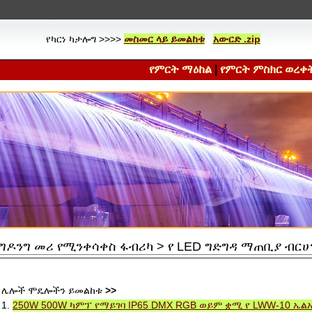
የካርነ ካታሎግ >>>>
መስመር ላይ ይመልከቱ
አውርድ .zip
የምርት ማዕከል
|
የምርት ምስክር ወረቀ
ግዶንግ መሪ የሚንቀሳቀስ ፋብሪካ > የ LED ግድግዳ ማጠቢያ ብርሀን >
ሌሎች ሞዴሎችን ይመልከቱ
>>
1.
250W 500W ካምፕ የማይገባ IP65 DMX RGB ወይም ቋሚ የ LWW-10 ኤ