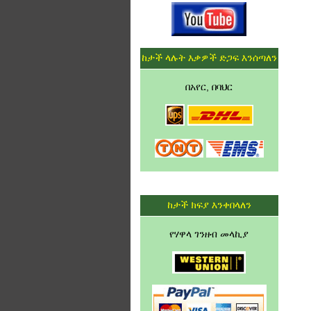
ከታች ላሉት እቃዎች ድጋፍ እንሰጣለን
በአየር, በባህር
ከታች ክፍያ እንቀበላለን
የሃዋላ ገንዘብ መላኪያ