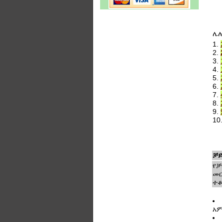
ሌ
1.
2.
3.
4.
5.
6.
7.
8.
9.
10
ቻይ
የቻ
መር
ተቆ
አ