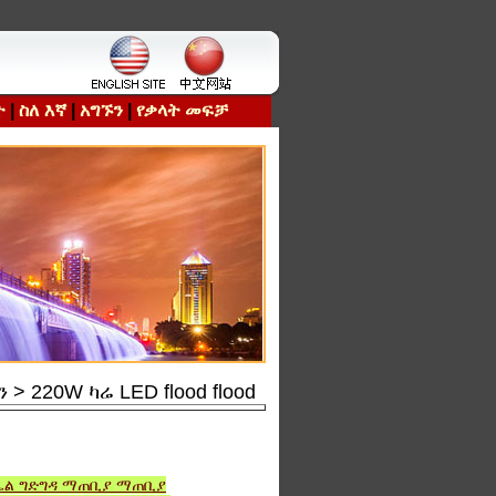
ት
|
ስለ እኛ
|
አግኙን
|
የቃላት መፍቻ
 220W ካሬ LED flood flood
ልኤል ግድግዳ ማጠቢያ ማጠቢያ