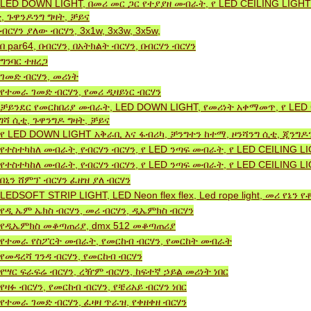
LED DOWN LIGHT, በመሪ መር ጋር የተያያዘ መብራት, የ LED CEILING LIGH
, ጉዋንዶንግ ግዛት, ቻይና
ብርሃን ያለው ብርሃን, 3x1w, 3x3w, 3x5w,
በ par64, በብርሃን, በአትክልት ብርሃን, በብርሃን ብርሃን
ግንባር ​​ተዘረጋ
ገመድ ብርሃን, መሪነት
የተመራ ገመድ ብርሃን, የመሪ ዲዛይነር ብርሃን
ቻይንደር የመርከበሪያ መብራት, LED DOWN LIGHT, የመሪነት አቀማመጥ, የ LED 
ግሻ ሲቲ, ጉዋንግዶ ግዛት, ቻይና
የ LED DOWN LIGHT አቅራቢ እና ፋብሪካ, ቻንግተን ከተማ, ዞንሻንግ ሲቲ, ጂንግዶን
የተስተካከለ መብራት, የብርሃን ብርሃን, የ LED ንጣፍ መብራት, የ LED CEILING L
የተስተካከለ መብራት, የብርሃን ብርሃን, የ LED ንጣፍ መብራት, የ LED CEILING L
በኒን ሸምፕ ብርሃን ፈዘዝ ያለ ብርሃን
LEDSOFT STRIP LIGHT, LED Neon flex flex, Led rope light, መሪ የኔ
የዲ ኤም ኤክስ ብርሃን, መሪ ብርሃን, ዲኤምክስ ብርሃን
የዲኤምክስ መቆጣጠሪያ, dmx 512 መቆጣጠሪያ
የተመራ የስፖርት መብራት, የመርከብ ብርሃን, የመርከት መብራት
የመዳረሻ ገንዳ ብርሃን, የመርከብ ብርሃን
የሣር ፍራፍሬ ብርሃን, ረዥም ብርሃን, ከፍተኛ ኃይል መሪነት ነበር
የዛፉ ብርሃን, የመርከብ ብርሃን, የቼሪአይ ብርሃን ነበር
የተመራ ገመድ ብርሃን, ፈዛዛ ጥራዝ, የቀዘቀዘ ብርሃን