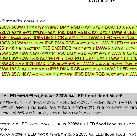
LWW-8-144P
ሎች ሞዴሎችን ይመልከቱ
>>
250W 500W ካምፕ የማይገባ IP65 DMX RGB ወይም ቋሚ የ LWW-10 ኤልኤ
220W ካምፑ ውሃን የማያስተላልፍ IP65 DMX RGB ወይም ቋሚ የ LWW-9 LE
155 ዋክፍሬክፍሬተር IP65 DMX RGB ወይም ቋሚ የ LWW-8 LED ግድግዳ ማጠቢ
108W 216W ገላጭ ውሃን IP65 DMX RGB ወይም ቋሚ የ LWW-7 LED ግድግ
25 ዋ 48 ዋክ ማጠምዘዣ IP65 DMX RGB ወይም ቋሚ የ LWW-6 ኤልኤል ግድግ
26W 32W 48W ሊከሰት የማይገባ IP65 DMX RGB ወይም ቋሚ የ LWW-5 ኤል
40W 80W 90W ገመድ የሌለበት IP65 DMX RGB ወይም ቋሚ የ LWW-4 LED 
26W 48 ወዴል IP20 DMX RGB ወይም ቋሚ የ LWW-3 ኤል.ኤል. ግድግዳ ማጠቢ
96W 192W ሊከፈት የማይገባ IP65 DMX RGB ወይም ቋሚ የ LWW-2 LED ግ
.
15W 25W 48W መስመር ላይ ውሃ የማይገባ IP65 DMX RGB ወይም ቋሚ የ L
ና የ LED ግድግዳ ማጠቢያ ብርሀን 220W ካሬ LED flood flood ላኪዎች
ይና ሻጮች, የተመራ ገመድ ብርሃን, የመንኮራኩር ብርሃን, የመርከብ ብርሃን, የመንገድ ብርሃ
ዛማ ዛፍ, ካትዩስ, ኮብል ኬብል, ሎድ ሞይፈስ, የፍሳሽ ብርሃን, የኮልጣን የዘንባባ ዛፍ ብ
ጣጣሪ, ተሸካሚ አመት ብርሃን, የተስተካከለ ሰንሰለት, የዛፍ ብርሃን
ምንጭ ለ የ LED ግድግዳ ማጠቢያ ብርሀን 220W ካሬ LED flood flood በቻን ዳ
ምራቾች
የአንድ ድርጅት የ LED ግድግዳ ማጠቢያ ብርሀን 220W ካሬ LED flood flood ከጉን