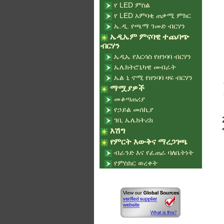
የ LED ምስል
የ LED አምባቂ ጠቃሚ ምክር
ኤ.ዲ. የጫማ ገመድ ብርሃን
ኤዲኤም ምናባዊ ተጨባጭ
ብርሃን
ኤዲኤ የእርሳስ የዘንባባ ብርሃን
ኤሌክትሮኒካዊ መብራት
ኤል ኒ ኖሚ የዘንባባ ዛፍ ብርሃን
ማሟያዎች
መቆጣጠሪያ
የኃይል መሰኪያ
ገቢ ኤሌክትሪክ
እሽግ
የምርት እውቅና ማረጋገጫ
ብራንድ እና የፈጠራ ባለቤትነት
የምስክር ወረቀት