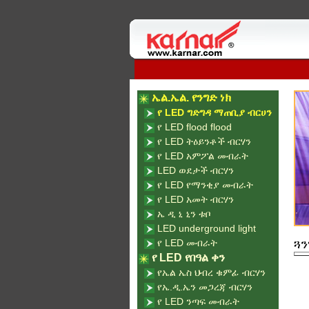
ኤል.ኤል. የንግድ ነክ
የ LED ግድግዳ ማጠቢያ ብርሀን
የ LED flood flood
የ LED ትዕይንቶች ብርሃን
የ LED አምፖል መብራት
LED ወደታች ብርሃን
የ LED የማንቂያ መብራት
የ LED አመት ብርሃን
ኤ ዲ ኒ ኒን ቱቦ
LED underground light
የ LED መብራት
ጓን
የ LED የበዓል ቀን
የኤል ኤስ ህብረ ቁምፊ ብርሃን
የኤ.ዲ.ኤን መጋረጃ ብርሃን
የ LED ንጣፍ መብራት