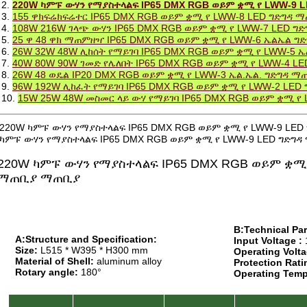
2.
220W ካምፑ ውሃን የማያስተላልፍ IP65 DMX RGB ወይም ቋሚ የ LWW-9 
3.
155 ዋክፍሬክፍሬተር IP65 DMX RGB ወይም ቋሚ የ LWW-8 LED ግድግዳ 
4.
108W 216W ገላጭ ውሃን IP65 DMX RGB ወይም ቋሚ የ LWW-7 LED ግ
5.
25 ዋ 48 ዋክ ማጠምዘዣ IP65 DMX RGB ወይም ቋሚ የ LWW-6 ኤልኤል 
6.
26W 32W 48W ሊከሰት የማይገባ IP65 DMX RGB ወይም ቋሚ የ LWW-5 
7.
40W 80W 90W ገመድ የሌለበት IP65 DMX RGB ወይም ቋሚ የ LWW-4 L
8.
26W 48 ወዴል IP20 DMX RGB ወይም ቋሚ የ LWW-3 ኤል.ኤል. ግድግዳ 
9.
96W 192W ሊከፈት የማይገባ IP65 DMX RGB ወይም ቋሚ የ LWW-2 LED
10.
15W 25W 48W መስመር ላይ ውሃ የማይገባ IP65 DMX RGB ወይም ቋሚ የ
220W ካምፑ ውሃን የማያስተላልፍ IP65 DMX RGB ወይም ቋሚ የ LWW-9 LED
ካምፑ ውሃን የማያስተላልፍ IP65 DMX RGB ወይም ቋሚ የ LWW-9 LED ግድግዳ
220W ካምፑ ውሃን የማያስተላልፍ IP65 DMX RGB ወይም ቋሚ 
ማጠቢያ ማጠቢያ
B:Technical Pa
A:Structure and Specification:
Input Voltage :
Size:
L515 * W395 * H300 mm
Operating Volta
Material of Shell:
aluminum alloy
Protection Rati
Rotary angle:
180°
Operating Temp