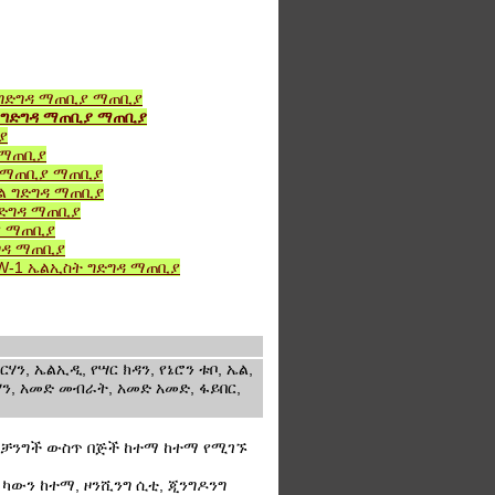
ል ግድግዳ ማጠቢያ ማጠቢያ
D ግድግዳ ማጠቢያ ማጠቢያ
ያ
ዳ ማጠቢያ
ዳ ማጠቢያ ማጠቢያ
ኤል ግድግዳ ማጠቢያ
ግድግዳ ማጠቢያ
ያ ማጠቢያ
ድግዳ ማጠቢያ
WW-1 ኤልኢስት ግድግዳ ማጠቢያ
ን, ኤልኢዲ, የሣር ክዳን, የኔሮን ቱቦ, ኤል,
ርሃን, አመድ መብራት, አመድ አመድ, ፋይበር,
ንግ, ቻንግች ውስጥ በጅች ከተማ ከተማ የሚገኙ
ግ ካውን ከተማ, ዞንሺንግ ሲቲ, ጂንግዶንግ