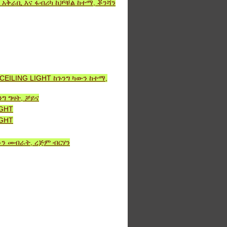
T አቅራቢ እና ፋብሪካ ከቻቹል ከተማ, ቾንሻን
CEILING LIGHT ከጉንግ ካውን ከተማ,
ግ ግዛት, ቻይና
IGHT
IGHT
ን የቶን መብራት, ረጅም ብርሃን