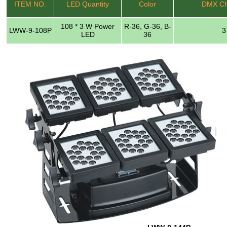
ITEM NO.
LED Quantity
Color
DMX Ch
108 * 3 W Power
R-36, G-36, B-
LWW-9-108P
3
LED
36