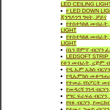
LED CEILING LIGH
የ LED DOWN LIG
ጂንግዶንግ ግዛት, ቻይና
የተስተካከለ መብራት, 
LIGHT
የተስተካከለ መብራት, 
LIGHT
በኒን ሸምፕ ብርሃን ፈ
LEDSOFT STRIP LIG
የቶን መብራት, ረጅም ብ
የዲ ኤም ኤክስ ብርሃን
የዲኤምክስ መቆጣጠሪያ
የተመራ የስፖርት መብ
የመዳረሻ ገንዳ ብርሃን
የሣር ፍራፍሬ ብርሃን,
የዛፉ ብርሃን, የመርከብ
የተመራ ገመድ ብርሃን,