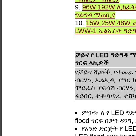
9.
96W 192W ሊከፈት
ግድግዳ ማጠቢያ
10.
15W 25W 48W 
LWW-1 ኤልኢስት ግድ
ቻይና የ LED ግድግዳ ማ
ጎርፍ ላኪዎች
የቻይና ሻጮች, የተመራ 
ብርሃን, ኤልኢዲ, የሣር ክ
ሞይፈስ, የፍሳሽ ብርሃን,
ፋይበር, ተቆጣጣሪ, ተሸካ
ምንጭ ለ የ LED ግ
flood ጎርፍ በቻን ዳ
የአንድ ድርጅት የ LE