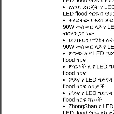
LED flood ጎርፍ ከጉን
የአንድ ድርጅት የ LE
LED flood ጎርፍ በ Gu
ተለይተው የቀረበ ቻይ
90W መስመር ላይ የ LE
ብርሃን ጋር ነው.
ይህ ቡድን የሚከተሉት
90W መስመር ላይ የ LED
ምንጭ ለ የ LED ግ
flood ጎርፍ
ምርቶች ለ የ LED 
flood ጎርፍ
ቻይና የ LED ግድግዳ
flood ጎርፍ ላኪዎች
ቻይና የ LED ግድግዳ
flood ጎርፍ ሻጮች
ZhongShan የ LE
LED flood ጎርፍ ላኪ