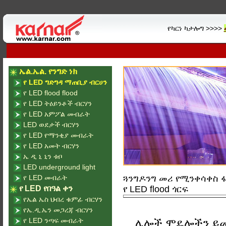
የካርነ ካታሎግ >>>>
ኤል.ኤል. የንግድ ነክ
የ LED ግድግዳ ማጠቢያ ብርሀን
የ LED flood flood
የ LED ትዕይንቶች ብርሃን
የ LED አምፖል መብራት
LED ወደታች ብርሃን
የ LED የማንቂያ መብራት
የ LED አመት ብርሃን
ኤ ዲ ኒ ኒን ቱቦ
LED underground light
የ LED መብራት
ጓንግዶንግ መሪ የሚንቀሳቀስ ፋ
የ LED የበዓል ቀን
የ LED flood ጎርፍ
የኤል ኤስ ህብረ ቁምፊ ብርሃን
የኤ.ዲ.ኤን መጋረጃ ብርሃን
የ LED ንጣፍ መብራት
ሌሎች ሞዴሎችን ይ