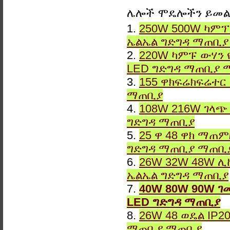
ሌሎች ሞዴሎችን ይመ
1.
250W 500W ካምፕ
ኤልኤል ግድግዳ ማጠቢ
2.
220W ካምፑ ውሃን 
LED ግድግዳ ማጠቢያ 
3.
155 ዋክፍሬክፍሬተር
ማጠቢያ
4.
108W 216W ገላጭ
ግድግዳ ማጠቢያ
5.
25 ዋ 48 ዋክ ማጠ
ግድግዳ ማጠቢያ ማጠቢ
6.
26W 32W 48W ሊ
ኤልኤል ግድግዳ ማጠቢያ
7.
40W 80W 90W ገ
LED ግድግዳ ማጠቢያ
8.
26W 48 ወዴል IP2
ማጠቢያ ማጠቢያ