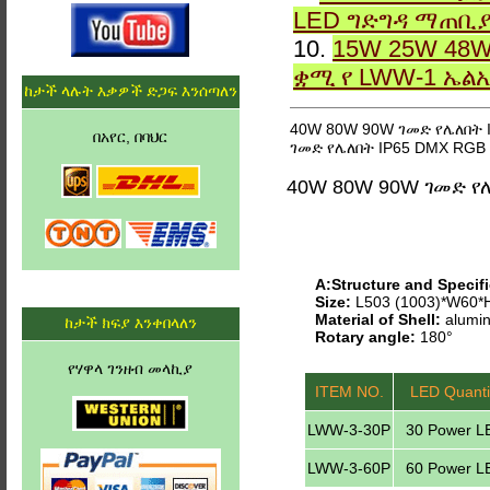
LED ግድግዳ ማጠቢ
10.
15W 25W 48W
ቋሚ የ LWW-1 ኤል
ከታች ላሉት እቃዎች ድጋፍ እንሰጣለን
40W 80W 90W ገመድ የሌለበት 
በአየር, በባህር
ገመድ የሌለበት IP65 DMX RGB
40W 80W 90W ገመድ የ
A:Structure and Specifi
Size:
L503 (1003)*W60
Material of Shell:
alumin
ከታች ክፍያ እንቀበላለን
Rotary angle:
180°
የሃዋላ ገንዘብ መላኪያ
ITEM NO.
LED Quanti
LWW-3-30P
30 Power L
LWW-3-60P
60 Power L