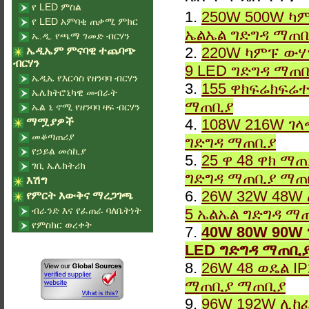
የ LED ምስል
1.
250W 500W ካም
የ LED አምባቂ ጠቃሚ ምክር
ኤልኤል ግድግዳ ማጠ
ኤ.ዲ. የጫማ ገመድ ብርሃን
2.
220W ካምፑ ውሃ
ኤዲኤም ምናባዊ ተጨባጭ
ብርሃን
9 LED ግድግዳ ማጠ
ኤዲኤ የእርሳስ የዘንባባ ብርሃን
3.
155 ዋክፍሬክፍሬተ
ኤሌክትሮኒካዊ መብራት
ማጠቢያ
ኤል ኒ ኖሚ የዘንባባ ዛፍ ብርሃን
ማሟያዎች
4.
108W 216W ገላ
መቆጣጠሪያ
ግድግዳ ማጠቢያ
የኃይል መሰኪያ
5.
25 ዋ 48 ዋክ ማ
ገቢ ኤሌክትሪክ
ግድግዳ ማጠቢያ ማጠ
እሽግ
6.
26W 32W 48W 
የምርት እውቅና ማረጋገጫ
ብራንድ እና የፈጠራ ባለቤትነት
5 ኤልኤል ግድግዳ ማ
የምስክር ወረቀት
7.
40W 80W 90W 
LED ግድግዳ ማጠቢ
8.
26W 48 ወዴል I
ማጠቢያ ማጠቢያ
9.
96W 192W ሊከፈ