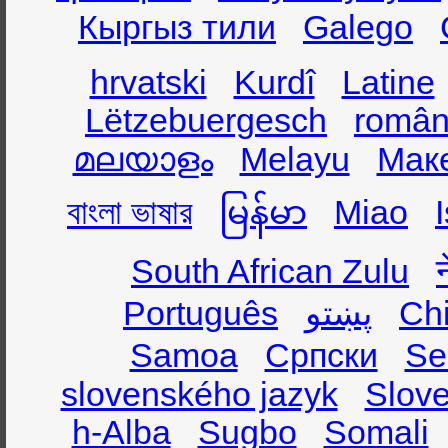
Кыргыз тили
Galego
hrvatski
Kurdî
Latine
Lëtzebuergesch
român
മലയാളം
Melayu
Мак
বাংলা ভাষার
မြန်မာ
Miao
South African Zulu
Português
پښتو
Ch
Samoa
Српски
Se
slovenského jazyk
Slov
h-Alba
Sugbo
Somali