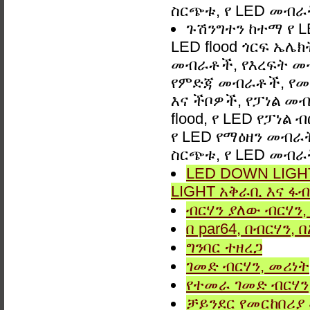
ስርጭቱ, የ LED መብራ
ጉሽንግተን ከተማ የ 
LED flood ጎርፍ ኤ
መብራቶች, የእረፍት መ
የምድጃ መብራቶች, የመ
እና ችቦዎች, የፓነል መብ
flood, የ LED የፓነል
የ LED የማዕዘን መብራት,
ስርጭቱ, የ LED መብራ
LED DOWN LIGHT
LIGHT አቅራቢ እና ፋብ
ብርሃን ያለው ብርሃን, 
በ par64, በብርሃን,
ግንባር ​​ተዘረጋ
ገመድ ብርሃን, መሪነት
የተመራ ገመድ ብርሃን,
ቻይንደር የመርከበሪያ