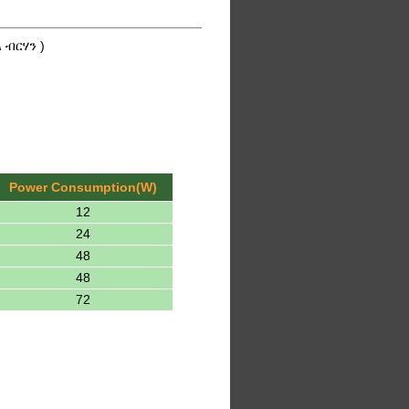
 ብርሃን )
Power Consumption(W)
12
24
48
48
72