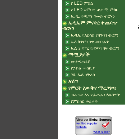
የ LED ምስል
የ LED አምባቂ ጠቃሚ ምክር
ኤ.ዲ. የጫማ ገመድ ብርሃን
ኤዲኤም ምናባዊ ተጨባጭ
ብርሃን
ኤዲኤ የእርሳስ የዘንባባ ብርሃን
ኤሌክትሮኒካዊ መብራት
ኤል ኒ ኖሚ የዘንባባ ዛፍ ብርሃን
ማሟያዎች
መቆጣጠሪያ
የኃይል መሰኪያ
ገቢ ኤሌክትሪክ
እሽግ
የምርት እውቅና ማረጋገጫ
ብራንድ እና የፈጠራ ባለቤትነት
የምስክር ወረቀት