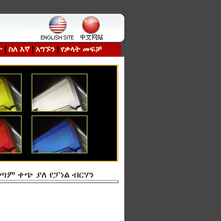
ት
|
ስለ እኛ
|
አግኙን
|
የቃላት መፍቻ
በጣም ቀጭ ያለ የፓነል ብርሃን