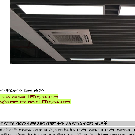
ሎች ሞዴሎችን ይመልከቱ
>>
ካሬ እና የመስመር LED የፓነል ብርሃን
እጅግ በጣም ቀጭ የሆነ የ LED የፓነል ብርሃን
ና የፓናል ብርሃን 48W እጅግ በጣም ቀጭ ያለ የፓነል ብርሃን ላኪዎች
ይና ሻጮች, የተመራ ገመድ ብርሃን, የመንኮራኩር ብርሃን, የመርከብ ብርሃን, የመንገድ ብርሃ
ዛማ ዛፍ, ካትዩስ, ኮብል ኬብል, ሎድ ሞይፈስ, የፍሳሽ ብርሃን, የኮልጣን የዘንባባ ዛፍ ብ