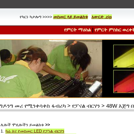
የካርነ ካታሎግ >>>>
መስመር ላይ ይመልከቱ
አውርድ .zip
የምርት ማዕከል
|
የምርት ምስክር ወረቀ
ግዶንግ መሪ የሚንቀሳቀስ ፋብሪካ > የፓናል ብርሃን > 48W እጅግ 
ሌሎች ሞዴሎችን ይመልከቱ
>>
1.
ካሬ እና የመስመር LED የፓነል ብርሃን