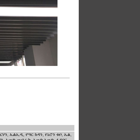
ን, ኤልኢዲ, የሣር ክዳን, የኔሮን ቱቦ, ኤል,
ርሃን, አመድ መብራት, አመድ አመድ, ፋይበር,