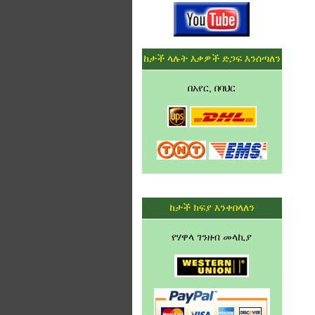
ከታች ላሉት እቃዎች ድጋፍ እንሰጣለን
በአየር, በባህር
ከታች ክፍያ እንቀበላለን
የሃዋላ ገንዘብ መላኪያ