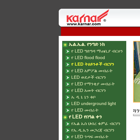
ኤል.ኤል. የንግድ ነክ
የ LED ግድግዳ ማጠቢያ ብርሀን
የ LED flood flood
የ LED ትዕይንቶች ብርሃን
የ LED አምፖል መብራት
LED ወደታች ብርሃን
የ LED የማንቂያ መብራት
የ LED አመት ብርሃን
ኤ ዲ ኒ ኒን ቱቦ
LED underground light
የ LED መብራት
ጓን
የ LED የበዓል ቀን
የኤል ኤስ ህብረ ቁምፊ ብርሃን
የኤ.ዲ.ኤን መጋረጃ ብርሃን
የ LED ንጣፍ መብራት