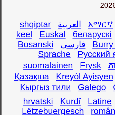
2026
shqiptar
العربية
አማርኛ
keel
Euskal
беларускі
Bosanski
فارسی
Burry
Sprache
Русский 
suomalainen
Frysk
ភា
Қазақша
Kreyòl Ayisyen
Кыргыз тили
Galego
hrvatski
Kurdî
Latine
Lëtzebuergesch
român