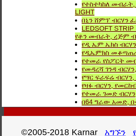
የተስተካከለ መብራት, 
LIGHT
በኒን ሸምፕ ብርሃን ፈ
LEDSOFT STRIP LIG
የቶን መብራት, ረጅም ብ
የዲ ኤም ኤክስ ብርሃን
የዲኤምክስ መቆጣጠሪያ
የተመራ የስፖርት መብ
የመዳረሻ ገንዳ ብርሃን
የሣር ፍራፍሬ ብርሃን,
የዛፉ ብርሃን, የመርከብ
የተመራ ገመድ ብርሃን,
በ64 ግራው አመድ,
©2005-2018 Karnar
አግኙን