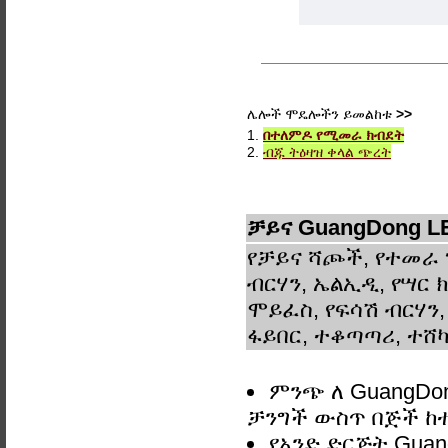
ሌሎች ሞዴሎችን ይመልከቱ
>>
1.
በተለምዶ የሚመራ ክብደት
2.
ብጁ ትዕዛዝ ቀላል ጭረት
ቻይና GuangDong L
የቻይና ሻጮች, የተመራ 
ብርሃን, ኤልኢዲ, የሣር ክ
ሞይፈስ, የፍሳሽ ብርሃን,
ፋይበር, ተቆጣጣሪ, ተሸካ
ምንጭ ለ GuangDon
ቻንግች ውስጥ በጅች ከ
የአንድ ድርጅት Guan