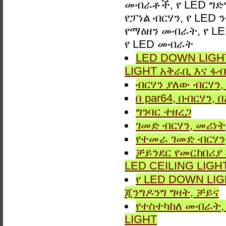
መብራቶች, የ LED ግድግዳ
የፓነል ብርሃን, የ LED 
የማዕዘን መብራት, የ LE
የ LED መብራት
LED DOWN LIGHT
LIGHT አቅራቢ እና ፋብ
ብርሃን ያለው ብርሃን, 
በ par64, በብርሃን,
ግንባር ​​ተዘረጋ
ገመድ ብርሃን, መሪነት
የተመራ ገመድ ብርሃን,
ቻይንደር የመርከበሪያ
LED CEILING LIGH
የ LED DOWN LIG
ጂንግዶንግ ግዛት, ቻይና
የተስተካከለ መብራት, 
LIGHT