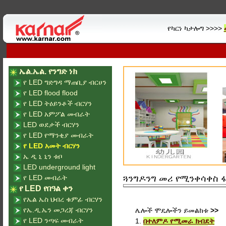
የካርነ ካታሎግ >>>>
ኤል.ኤል. የንግድ ነክ
የ LED ግድግዳ ማጠቢያ ብርሀን
የ LED flood flood
የ LED ትዕይንቶች ብርሃን
የ LED አምፖል መብራት
LED ወደታች ብርሃን
የ LED የማንቂያ መብራት
የ LED አመት ብርሃን
ኤ ዲ ኒ ኒን ቱቦ
LED underground light
የ LED መብራት
ጓንግዶንግ መሪ የሚንቀሳቀስ ፋ
የ LED የበዓል ቀን
የኤል ኤስ ህብረ ቁምፊ ብርሃን
የኤ.ዲ.ኤን መጋረጃ ብርሃን
ሌሎች ሞዴሎችን ይመልከቱ
>>
የ LED ንጣፍ መብራት
1.
በተለምዶ የሚመራ ክብደት