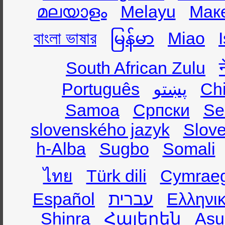
മലയാളം
Melayu
Мак
বাংলা ভাষার
မြန်မာ
Miao
South African Zulu
Português
پښتو
Ch
Samoa
Српски
Se
slovenského jazyk
Slov
h-Alba
Sugbo
Somali
ไทย
Türk dili
Cymrae
Español
עברית
Ελληνι
Shinra
Հայերեն
Asụ