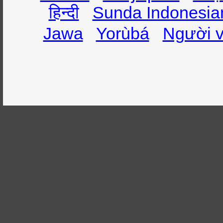
हिन्दी
Sunda Indonesia
Jawa
Yorùbá
Người v