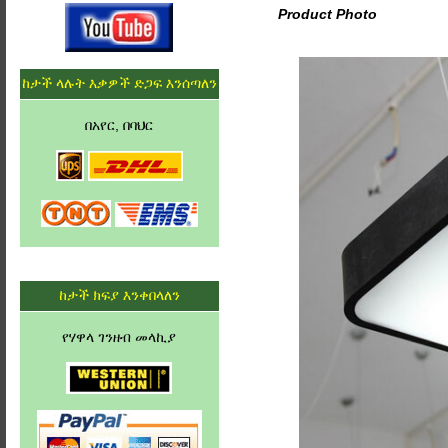
Product Photo
ከታች ላሉት እቃዎች ድጋፍ እንሰጣለን
በአየር, በባህር
ከታች ክፍያ እንቀበላለን
የሃዋላ ገንዘብ መላኪያ