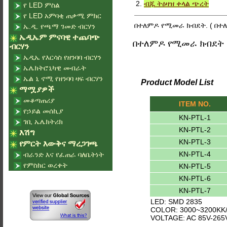
2.
ብጁ ትዕዛዝ ቀላል ጭረት
የ LED ምስል
የ LED አምባቂ ጠቃሚ ምክር
በተለምዶ የሚመራ ክብደት. ( በተ
ኤ.ዲ. የጫማ ገመድ ብርሃን
ኤዲኤም ምናባዊ ተጨባጭ
በተለምዶ የሚመራ ክብደት
ብርሃን
ኤዲኤ የእርሳስ የዘንባባ ብርሃን
ኤሌክትሮኒካዊ መብራት
ኤል ኒ ኖሚ የዘንባባ ዛፍ ብርሃን
Product Model List
ማሟያዎች
መቆጣጠሪያ
ITEM NO.
የኃይል መሰኪያ
KN-PTL-1
ገቢ ኤሌክትሪክ
KN-PTL-2
እሽግ
KN-PTL-3
የምርት እውቅና ማረጋገጫ
KN-PTL-4
ብራንድ እና የፈጠራ ባለቤትነት
የምስክር ወረቀት
KN-PTL-5
KN-PTL-6
KN-PTL-7
LED: SMD 2835
COLOR: 3000~3200KK/
VOLTAGE: AC 85V-265