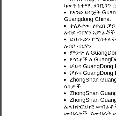
ካውን ከተማ, ዞንሺንግ ሲ
የአንድ ድርጅት Guan
Guangdong China.
ተለይተው የቀረበ ቻይና
አብይ ብርሃን አምራቾች እ
ይህ ቡድን የሚከተሉትን
አብይ ብርሃን
ምንጭ ለ GuangDon
ምርቶች ለ GuangDo
ቻይና GuangDong 
ቻይና GuangDong 
ZhongShan Guan
ላኪዎች
ZhongShan Guan
ZhongShan Guan
ኤሌክትሮኒካዊ መብራቶች,
መብራቶች, የመብራት 