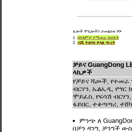
ሌሎች ሞዴሎችን ይመልከቱ
>>
1.
በተለምዶ የሚመራ ክብደት
2.
ብጁ ትዕዛዝ ቀላል ጭረት
ቻይና GuangDong L
ላኪዎች
የቻይና ሻጮች, የተመራ 
ብርሃን, ኤልኢዲ, የሣር ክ
ሞይፈስ, የፍሳሽ ብርሃን,
ፋይበር, ተቆጣጣሪ, ተሸካ
ምንጭ ለ GuangDo
በቻን ዳንግ, ቻንግች 