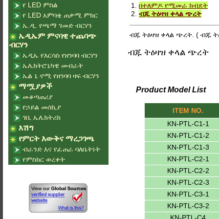
የ LED ምስል
1.
በተለምዶ የሚመራ ክብደት
2.
ብጁ ትዕዛዝ ቀላል ጭረት
የ LED አምባቂ ጠቃሚ ምክር
ኤ.ዲ. የጫማ ገመድ ብርሃን
ብጁ ትዕዛዝ ቀላል ጭረት. ( ብጁ ት
ኤዲኤም ምናባዊ ተጨባጭ
ብርሃን
ብጁ ትዕዛዝ ቀላል ጭረት
ኤዲኤ የእርሳስ የዘንባባ ብርሃን
ኤሌክትሮኒካዊ መብራት
ኤል ኒ ኖሚ የዘንባባ ዛፍ ብርሃን
ማሟያዎች
Product Model List
መቆጣጠሪያ
የኃይል መሰኪያ
ITEM NO.
ገቢ ኤሌክትሪክ
KN-PTL-C1-1
እሽግ
KN-PTL-C1-2
የምርት እውቅና ማረጋገጫ
KN-PTL-C1-3
ብራንድ እና የፈጠራ ባለቤትነት
KN-PTL-C2-1
የምስክር ወረቀት
KN-PTL-C2-2
KN-PTL-C2-3
KN-PTL-C3-1
KN-PTL-C3-2
KN-PTL-C4