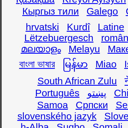
Кыргыз тили
Galego
hrvatski
Kurdî
Latine
Lëtzebuergesch
român
മലയാളം
Melayu
Мак
বাংলা ভাষার
မြန်မာ
Miao
South African Zulu
Português
پښتو
Ch
Samoa
Српски
Se
slovenského jazyk
Slov
h-Alba
Sugbo
Somali