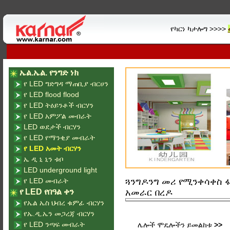
የካርነ ካታሎግ >>>>
ኤል.ኤል. የንግድ ነክ
የ LED ግድግዳ ማጠቢያ ብርሀን
የ LED flood flood
የ LED ትዕይንቶች ብርሃን
የ LED አምፖል መብራት
LED ወደታች ብርሃን
የ LED የማንቂያ መብራት
የ LED አመት ብርሃን
ኤ ዲ ኒ ኒን ቱቦ
LED underground light
የ LED መብራት
ጓንግዶንግ መሪ የሚንቀሳቀስ ፋ
የ LED የበዓል ቀን
አመራር በረዶ
የኤል ኤስ ህብረ ቁምፊ ብርሃን
የኤ.ዲ.ኤን መጋረጃ ብርሃን
የ LED ንጣፍ መብራት
ሌሎች ሞዴሎችን ይመልከቱ
>>