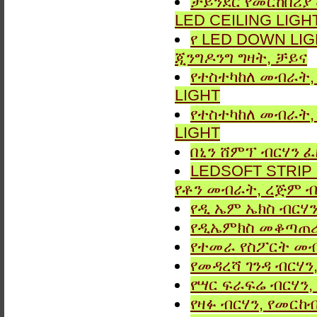
ቻይንደር የመርከበሪያ
LED CEILING LIGH
የ LED DOWN LIG
ጂንግዶንግ ግዛት, ቻይና
የተስተካከለ መብራት, 
LIGHT
የተስተካከለ መብራት, 
LIGHT
በኒን ሸምፕ ብርሃን ፈ
LEDSOFT STRIP LIG
የቶን መብራት, ረጅም ብ
የዲ ኤም ኤክስ ብርሃን
የዲኤምክስ መቆጣጠሪያ
የተመራ የስፖርት መብ
የመዳረሻ ገንዳ ብርሃን
የሣር ፍራፍሬ ብርሃን,
የዛፉ ብርሃን, የመርከብ