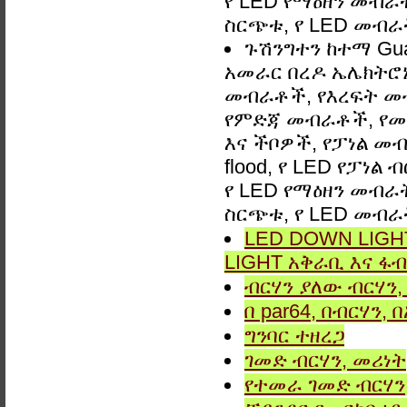
የ LED የማዕዘን መብራት,
ስርጭቱ, የ LED መብራ
ጉሽንግተን ከተማ Gu
አመራር በረዶ ኤሌክትሮኒ
መብራቶች, የእረፍት መ
የምድጃ መብራቶች, የመ
እና ችቦዎች, የፓነል መብ
flood, የ LED የፓነል
የ LED የማዕዘን መብራት,
ስርጭቱ, የ LED መብራ
LED DOWN LIGHT
LIGHT አቅራቢ እና ፋብ
ብርሃን ያለው ብርሃን, 
በ par64, በብርሃን,
ግንባር ​​ተዘረጋ
ገመድ ብርሃን, መሪነት
የተመራ ገመድ ብርሃን,