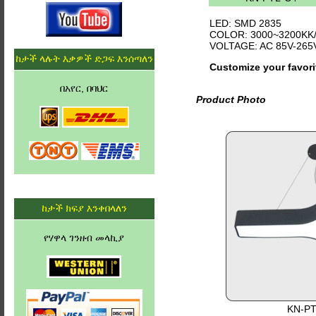
LED: SMD 2835
COLOR: 3000~3200KK/
VOLTAGE: AC 85V-265
ከታች ላሉት እቃዎች ድጋፍ እንሰጣለን
Customize your favori
በአየር, በባህር
Product Photo
ከታች ክፍያ እንቀበላለን
የሃዋላ ገንዘብ መላኪያ
KN-PT