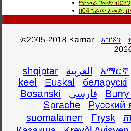
የተመራ ገመድ ብርሃን,
በ64 ግራው አመድ,
©2005-2018 Karnar
አግኙን
2026
shqiptar
العربية
አማርኛ
keel
Euskal
беларускі
Bosanski
فارسی
Burry
Sprache
Русский 
suomalainen
Frysk
ភា
Қазақша
Kreyòl Ayisyen