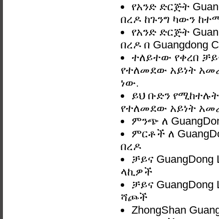
የአንድ ድርጅት Gua
በረዶ ከጉንግ ካውን ከተማ
የአንድ ድርጅት Gua
በረዶ በ Guangdong C
ተለይተው የቀረበ ቻይና
የተለመደው አይነት አመራ
ነው.
ይህ ቡድን የሚከተሉትን
የተለመደው አይነት አመ
ምንጭ ለ GuangDo
ምርቶች ለ GuangD
በረዶ
ቻይና GuangDong
ላኪዎች
ቻይና GuangDong
ሻጮች
ZhongShan Guan