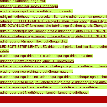
rondele e udhëhequr nga muri
udhëhequr litar litar, motiv i udhëhequr
e udhëhequr nga litarët, e udhëhequr nga motivi
ndriçimi i udhëhequr nga porcelani, llambat e udhëhequr nga porcelani
hëhequr, LED LEHTA ME NJËSIA nga Guzhen Town, Zhongshan City, G
LED DOWN LIGHT furnizuesi dhe fabrika nga Guzhen qytetit, Zhongsh
drita e udhëhequr nga llambat, drita e udhëhequr, drita LED PENDA
drita e udhëhequr nga llambat, drita e udhëhequr, drita LED PENDA
udhëhequr dritën neoni flex, udhëhequr dritë
LED SOFT STRIP LEHTA, LED dritë neoni përkul, Led litar litar, e udh
 drita
e udhëhequr nga drita dmx, e udhëhequr nga drita, drita dmx
udhëhequr dmx kontrollues, dmx 512 kontrollues
udhëhequr nga drita sportive, e udhëhequr nga drita, udhëhequr llam
e udhëhequr nga pishina, e udhëhequr nga drita
e udhëhequr nga lëndinë, udhëhequr nga drita, udhëhequr nga pushtet 
udhëhequr drita pemë, të udhëhequr nga drita, e udhëhequr nga drita 
e udhëhequr nga litarët, e udhëhequr nga dritë e butë, e udhëhequr ng
udhëhequr par64, udhëhequr llambë, llambë të udhëhequr