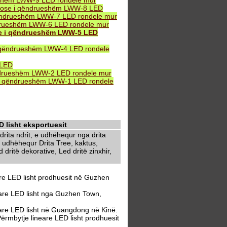
eshëm LWW-9 LED rondele mur
B ose i qëndrueshëm LWW-8 LED
ëndrueshëm LWW-7 LED rondele mur
drueshëm LWW-6 LED rondele mur
se i qëndrueshëm LWW-5 LED
 qëndrueshëm LWW-4 LED rondele
 LED
ndrueshëm LWW-2 LED rondele mur
i qëndrueshëm LWW-1 LED rondele
 lisht eksportuesit
rita ndrit, e udhëhequr nga drita
 udhëhequr Drita Tree, kaktus,
dritë dekorative, Led dritë zinxhir,
re LED lisht prodhuesit në Guzhen
are LED lisht nga Guzhen Town,
are LED lisht në Guangdong në Kinë.
rmbytje lineare LED lisht prodhuesit