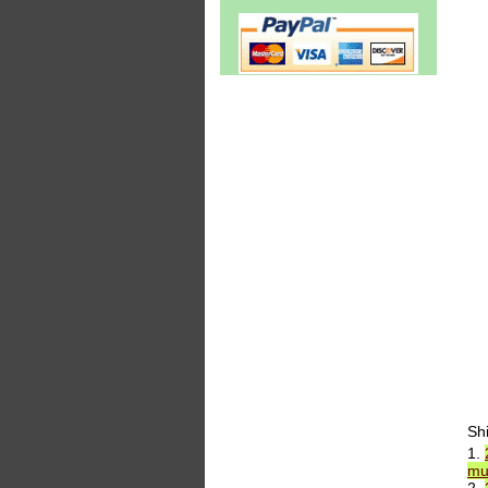
Sh
1.
mu