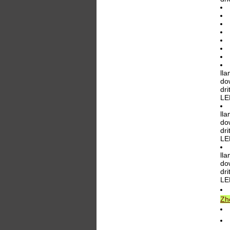
ll
dow
dri
LE
ll
dow
dri
LE
ll
dow
dri
LE
Zh