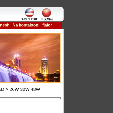
 nesh
|
Na kontaktoni
|
fjalor
s LED > 26W 32W 48W