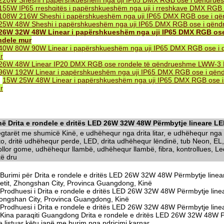
220W Sheshi i papërshkueshëm nga uji IP65 DMX RGB ose i qëndru
155W IP65 rreshqitës i papërshkueshëm nga uji i rreshkave DMX RG
108W 216W Sheshi i papërshkueshëm nga uji IP65 DMX RGB ose i q
25W 48W Sheshi i papërshkueshëm nga uji IP65 DMX RGB ose i qën
26W 32W 48W Linear i papërshkueshëm nga uji IP65 DMX RGB o
ndele mur
40W 80W 90W Linear i papërshkueshëm nga uji IP65 DMX RGB ose i
r
26W 48W Linear IP20 DMX RGB ose rondele të qëndrueshme LWW-3
96W 192W Linear i papërshkueshëm nga uji IP65 DMX RGB ose i që
.
15W 25W 48W Linear i papërshkueshëm nga uji IP65 DMX RGB ose 
r
në Drita e rondele e dritës LED 26W 32W 48W Përmbytje lineare LED
egtarët me shumicë Kinë, e udhëhequr nga drita litar, e udhëhequr nga d
to, dritë udhëhequr perde, LED, drita udhëhequr lëndinë, tub Neon, EL,
llor gome, udhëhequr llambë, udhëhequr llambë, fibra, kontrollues, Led 
të dru
Burimi për Drita e rondele e dritës LED 26W 32W 48W Përmbytje linea
tetit, Zhongshan City, Provinca Guangdong, Kinë
Prodhuesi i Drita e rondele e dritës LED 26W 32W 48W Përmbytje line
ongshan City, Provinca Guangdong, Kinë
Prodhuesi i Drita e rondele e dritës LED 26W 32W 48W Përmbytje line
Kina paraqiti Guangdong Drita e rondele e dritës LED 26W 32W 48W Pë
 listuar këtu janë me burim nga ndriçimi karnar.