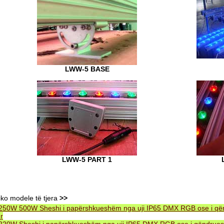
LWW-5 BASE
LWW-5 PART 1
iko modele të tjera
>>
250W 500W Sheshi i papërshkueshëm nga uji IP65 DMX RGB ose i q
r