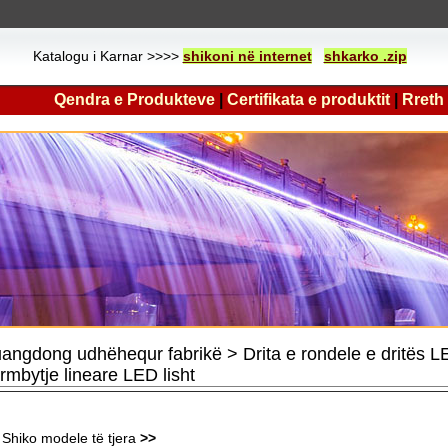
Katalogu i Karnar >>>>
shikoni në internet
shkarko .zip
Qendra e Produkteve
|
Certifikata e produktit
|
Rreth
angdong udhëhequr fabrikë > Drita e rondele e dritë
rmbytje lineare LED lisht
Shiko modele të tjera
>>