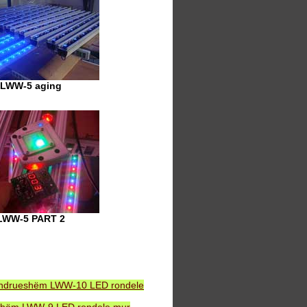
LWW-5 aging
LWW-5 PART 2
ëndrueshëm LWW-10 LED rondele