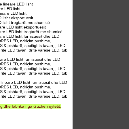
 lineare LED lisht
e LED lisht
eare LED lisht
lisht eksportuesit
 lisht tregtarët me shumicë
e LED lisht eksportuesit
re LED lisht tregtarët me shumicë
e LED lisht furnizuesit dhe LED
 DORES LED, ndriçim pushime,
S & pishtarë, spotlights tavan, , LED
dritë LED tavan, dritë varëse LED, tub
re LED lisht furnizuesit dhe LED
 DORES LED, ndriçim pushime,
S & pishtarë, spotlights tavan, , LED
dritë LED tavan, dritë varëse LED, tub
ineare LED lisht furnizuesit dhe LED
 DORES LED, ndriçim pushime,
S & pishtarë, spotlights tavan, , LED
dritë LED tavan, dritë varëse LED, tub
 dhe fabrika nga Guzhen qytetit,