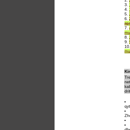
2.
3.
4.
5.
6.
ro
7.
mu
8.
9.
10
mu
Ki
Tr
ne
kab
dri
qy
Zh
dhe