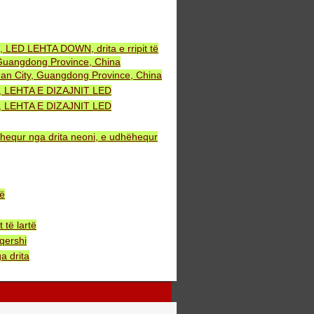
, LED LEHTA DOWN, drita e rripit të
uangdong Province, China
an City, Guangdong Province, China
NT, LEHTA E DIZAJNIT LED
NT, LEHTA E DIZAJNIT LED
ëhequr nga drita neoni, e udhëhequr
bë
të lartë
qershi
a drita