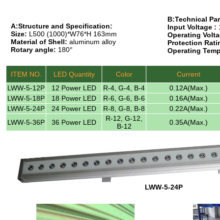
B:Technical Pa
A:Structure and Specification:
Input Voltage :
Size:
L500 (1000)*W76*H 163mm
Operating Volta
Material of Shell:
aluminum alloy
Protection Rati
Rotary angle:
180°
Operating Temp
ITEM NO.
LED Quantity
Color
Current
LWW-5-12P
12 Power LED
R-4, G-4, B-4
0.12A(Max.)
LWW-5-18P
18 Power LED
R-6, G-6, B-6
0.16A(Max.)
LWW-5-24P
24 Power LED
R-8, G-8, B-8
0.22A(Max.)
R-12, G-12,
LWW-5-36P
36 Power LED
0.35A(Max.)
B-12
LWW-5-24P