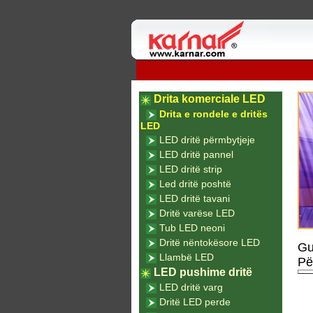
Drita komerciale LED
Drita e rondele e dritës
LED
LED dritë përmbytjeje
LED dritë pannel
LED dritë strip
Led dritë poshtë
LED dritë tavani
Dritë varëse LED
Tub LED neoni
Dritë nëntokësore LED
Gu
Llambë LED
Pë
LED pushime dritë
LED dritë varg
Dritë LED perde