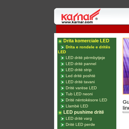
Drita komerciale LED
Drita e rondele e dritës
LED
LED dritë përmbytjeje
LED dritë pannel
LED dritë strip
Led dritë poshtë
LED dritë tavani
Dritë varëse LED
Tub LED neoni
Dritë nëntokësore LED
Gu
Llambë LED
li
LED pushime dritë
LED dritë varg
Dritë LED perde