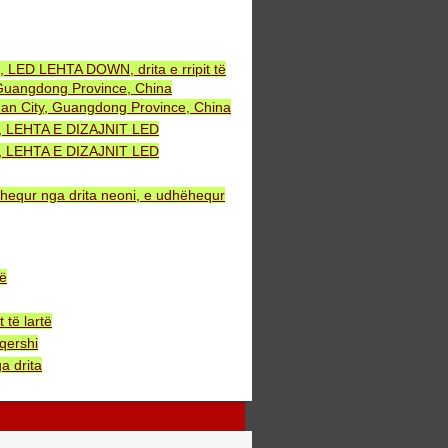
, LED LEHTA DOWN, drita e rripit të
uangdong Province, China
an City, Guangdong Province, China
NT, LEHTA E DIZAJNIT LED
NT, LEHTA E DIZAJNIT LED
ëhequr nga drita neoni, e udhëhequr
bë
të lartë
qershi
a drita