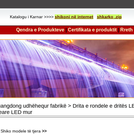
Katalogu i Karnar >>>>
shikoni në internet
shkarko .zip
Qendra e Produkteve
|
Certifikata e produktit
|
Rreth
angdong udhëhequr fabrikë > Drita e rondele e dritës
neare LED mur
Shiko modele të tjera
>>