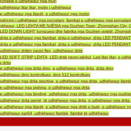
rondele e udhëhequr nga muri
udhëhequr litar litar, motiv i udhëhequr
e udhëhequr nga litarët, e udhëhequr nga motivi
ndriçimi i udhëhequr nga porcelani, llambat e udhëhequr nga porcelani
hëhequr, LED LEHTA ME NJËSIA nga Guzhen Town, Zhongshan City, G
LED DOWN LIGHT furnizuesi dhe fabrika nga Guzhen qytetit, Zhongsh
drita e udhëhequr nga llambat, drita e udhëhequr, drita LED PENDA
drita e udhëhequr nga llambat, drita e udhëhequr, drita LED PENDA
udhëhequr dritën neoni flex, udhëhequr dritë
LED SOFT STRIP LEHTA, LED dritë neoni përkul, Led litar litar, e udh
 drita
e udhëhequr nga drita dmx, e udhëhequr nga drita, drita dmx
udhëhequr dmx kontrollues, dmx 512 kontrollues
udhëhequr nga drita sportive, e udhëhequr nga drita, udhëhequr llam
e udhëhequr nga pishina, e udhëhequr nga drita
e udhëhequr nga lëndinë, udhëhequr nga drita, udhëhequr nga pushtet 
udhëhequr drita pemë, të udhëhequr nga drita, e udhëhequr nga drita 
e udhëhequr nga litarët, e udhëhequr nga dritë e butë, e udhëhequr ng
udhëhequr par64, udhëhequr llambë, llambë të udhëhequr