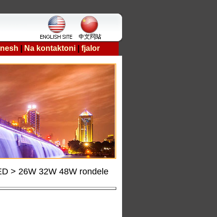
 nesh
|
Na kontaktoni
|
fjalor
 LED > 26W 32W 48W rondele