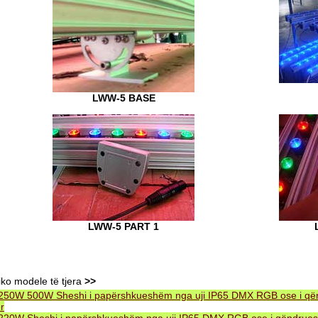
LWW-5 BASE
LWW-5 PART 1
iko modele të tjera
>>
250W 500W Sheshi i papërshkueshëm nga uji IP65 DMX RGB ose i q
r