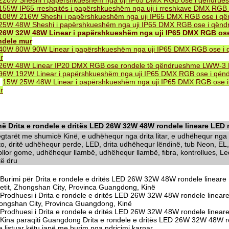
220W Sheshi i papërshkueshëm nga uji IP65 DMX RGB ose i qëndru
155W IP65 rreshqitës i papërshkueshëm nga uji i rreshkave DMX RG
108W 216W Sheshi i papërshkueshëm nga uji IP65 DMX RGB ose i q
25W 48W Sheshi i papërshkueshëm nga uji IP65 DMX RGB ose i qën
26W 32W 48W Linear i papërshkueshëm nga uji IP65 DMX RGB o
ndele mur
40W 80W 90W Linear i papërshkueshëm nga uji IP65 DMX RGB ose i
r
26W 48W Linear IP20 DMX RGB ose rondele të qëndrueshme LWW-3
96W 192W Linear i papërshkueshëm nga uji IP65 DMX RGB ose i që
.
15W 25W 48W Linear i papërshkueshëm nga uji IP65 DMX RGB ose 
r
në Drita e rondele e dritës LED 26W 32W 48W rondele lineare LED 
egtarët me shumicë Kinë, e udhëhequr nga drita litar, e udhëhequr nga d
to, dritë udhëhequr perde, LED, drita udhëhequr lëndinë, tub Neon, EL,
llor gome, udhëhequr llambë, udhëhequr llambë, fibra, kontrollues, Led 
të dru
Burimi për Drita e rondele e dritës LED 26W 32W 48W rondele linear
tetit, Zhongshan City, Provinca Guangdong, Kinë
Prodhuesi i Drita e rondele e dritës LED 26W 32W 48W rondele line
ongshan City, Provinca Guangdong, Kinë
Prodhuesi i Drita e rondele e dritës LED 26W 32W 48W rondele linea
Kina paraqiti Guangdong Drita e rondele e dritës LED 26W 32W 48W r
 listuar këtu janë me burim nga ndriçimi karnar.