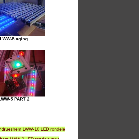
LWW-5 aging
LWW-5 PART 2
ëndrueshëm LWW-10 LED rondele