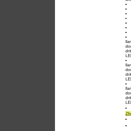
ll
dow
dri
LE
ll
dow
dri
LE
ll
dow
dri
LE
Zh