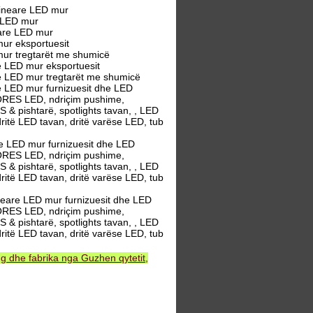
lineare LED mur
e LED mur
eare LED mur
ur eksportuesit
mur tregtarët me shumicë
e LED mur eksportuesit
e LED mur tregtarët me shumicë
 LED mur furnizuesit dhe LED
 DORES LED, ndriçim pushime,
S & pishtarë, spotlights tavan, , LED
dritë LED tavan, dritë varëse LED, tub
e LED mur furnizuesit dhe LED
 DORES LED, ndriçim pushime,
S & pishtarë, spotlights tavan, , LED
dritë LED tavan, dritë varëse LED, tub
neare LED mur furnizuesit dhe LED
 DORES LED, ndriçim pushime,
S & pishtarë, spotlights tavan, , LED
dritë LED tavan, dritë varëse LED, tub
 dhe fabrika nga Guzhen qytetit,