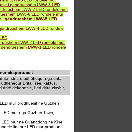
eshëm LWW-9 LED rondele mur
B ose i qëndrueshëm LWW-8 LED
ëndrueshëm LWW-7 LED rondele mur
drueshëm LWW-6 LED rondele mur
se i qëndrueshëm LWW-5 LED
 qëndrueshëm LWW-4 LED rondele
 LED
ndrueshëm LWW-2 LED rondele mur
i qëndrueshëm LWW-1 LED rondele
mur eksportuesit
rita ndrit, e udhëhequr nga drita
 udhëhequr Drita Tree, kaktus,
dritë dekorative, Led dritë zinxhir,
e LED mur prodhuesit në Guzhen
are LED mur nga Guzhen Town,
re LED mur në Guangdong në Kinë.
ondele lineare LED mur prodhuesit