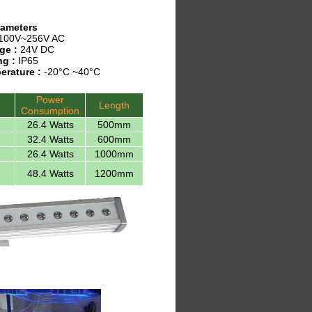
rameters
100V~256V AC
ge :
24V DC
ng :
IP65
erature :
-20°C ~40°C
Power
Length
Consumption
26.4 Watts
500mm
32.4 Watts
600mm
26.4 Watts
1000mm
48.4 Watts
1200mm