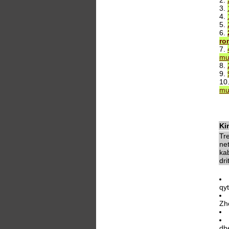
2.
3.
4.
5.
6.
ro
7.
mu
8.
9.
10
mu
Ki
Tr
ne
kab
dri
qy
Zh
dhe