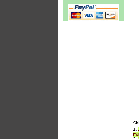
Sh
1.
mu