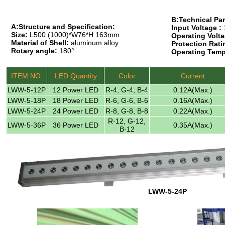
B:Technical Pa
A:Structure and Specification:
Input Voltage :
Size:
L500 (1000)*W76*H 163mm
Operating Volta
Material of Shell:
aluminum alloy
Protection Rati
Rotary angle:
180°
Operating Temp
ITEM NO.
LED Quantity
Color
Current
LWW-5-12P
12 Power LED
R-4, G-4, B-4
0.12A(Max.)
LWW-5-18P
18 Power LED
R-6, G-6, B-6
0.16A(Max.)
LWW-5-24P
24 Power LED
R-8, G-8, B-8
0.22A(Max.)
R-12, G-12,
LWW-5-36P
36 Power LED
0.35A(Max.)
B-12
LWW-5-24P