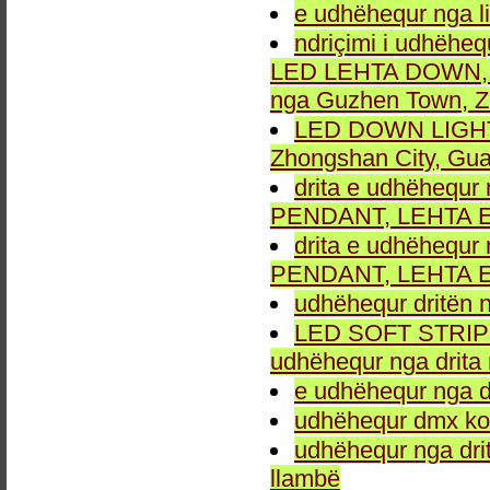
e udhëhequr nga li
ndriçimi i udhëheq
LED LEHTA DOWN, dr
nga Guzhen Town, Z
LED DOWN LIGHT fu
Zhongshan City, Gu
drita e udhëhequr 
PENDANT, LEHTA E
drita e udhëhequr 
PENDANT, LEHTA E
udhëhequr dritën n
LED SOFT STRIP LEH
udhëhequr nga drita 
e udhëhequr nga dr
udhëhequr dmx kon
udhëhequr nga drit
llambë