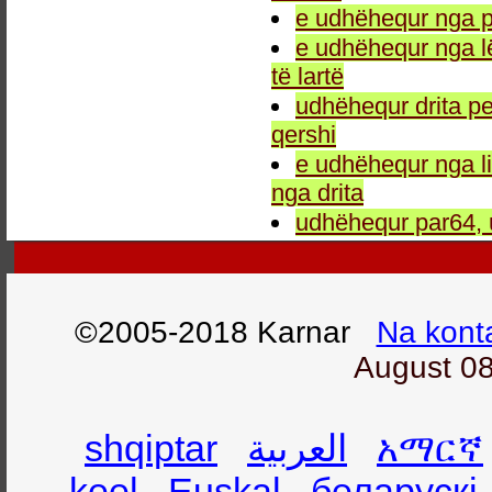
e udhëhequr nga p
e udhëhequr nga l
të lartë
udhëhequr drita pe
qershi
e udhëhequr nga li
nga drita
udhëhequr par64, 
©2005-2018 Karnar
Na kont
August 08
shqiptar
العربية
አማርኛ
keel
Euskal
беларускі