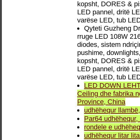
kopsht, DORES & pish
LED pannel, dritë LED
varëse LED, tub LED
Qyteti Guzheng Dri
rruge LED 108W 216W
diodes, sistem ndri
pushime, downlights, d
kopsht, DORES & pish
LED pannel, dritë LED
varëse LED, tub LED
LED DOWN LEHTA, 
Ceiling dhe fabrika
Province, China
udhëhequr llambë,
Par64 udhëhequr, d
rondele e udhëheq
udhëhequr litar lit