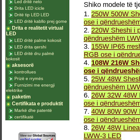
Led dritë neto
Shiko modele të tj
Drita LED icicle
1.
250W 500W She
Dritë tip LED LED
ose i qëndrueshë
LED dritë kabllo prej gome
Drita e realitetit virtual
2.
220W Sheshi i 
LED
qëndrueshëm LWW
LED dritë palme kokosit
3.
155W IP65 rresh
LED drita qershi
RGB ose i qëndr
LED dritë dru palmë
kokosit
4.
108W 216W She
aksesorë
ose i qëndruesh
kontrollues
5.
25W 48W Sheshi
Prizë e rrymës
Furnizimi me energji
qëndrueshëm LWW
elektrike
6.
26W 32W 48W L
paketim
ose i qëndrueshë
Certifikata e produktit
7.
40W 80W 90W L
Markë dhe patentë
certifikatë
ose i qëndrueshë
8.
26W 48W Linea
LWW-3 LED