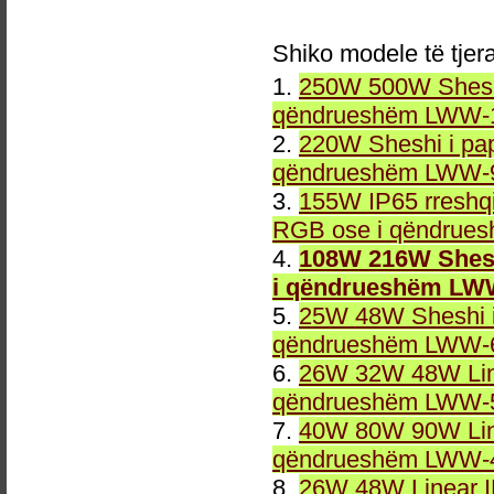
Shiko modele të tjer
1.
250W 500W Sheshi
qëndrueshëm LWW-1
2.
220W Sheshi i pa
qëndrueshëm LWW-9
3.
155W IP65 rreshqi
RGB ose i qëndrue
4.
108W 216W Shesh
i qëndrueshëm LW
5.
25W 48W Sheshi i
qëndrueshëm LWW-6
6.
26W 32W 48W Line
qëndrueshëm LWW-5
7.
40W 80W 90W Line
qëndrueshëm LWW-4
8.
26W 48W Linear 