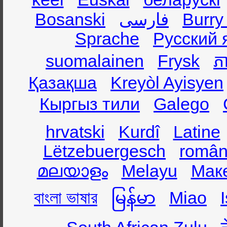
Bosanski
فارسی
Burry
Sprache
Русский 
suomalainen
Frysk
ភា
Қазақша
Kreyòl Ayisyen
Кыргыз тили
Galego
hrvatski
Kurdî
Latine
Lëtzebuergesch
român
മലയാളം
Melayu
Мак
বাংলা ভাষার
မြန်မာ
Miao