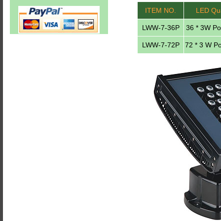
ITEM NO.
LED Qua
LWW-7-36P
36 * 3W P
LWW-7-72P
72 * 3 W P