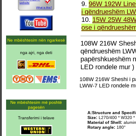
9.
96W 192W Linea
i qëndrueshëm LW
10.
15W 25W 48W 
ose i qëndrueshë
Ne mbështesim nën ngarkesë
108W 216W Sheshi
qëndrueshëm LWW-
nga ajri, nga deti
papërshkueshëm n
LED rondele mur )
108W 216W Sheshi i p
LWW-7 LED rondele m
Ne mbështesim më poshtë
pagesën
A:Structure and Specifi
Size:
L270/400 * W320 
Transferimi i telave
Material of Shell:
alumin
Rotary angle:
180°