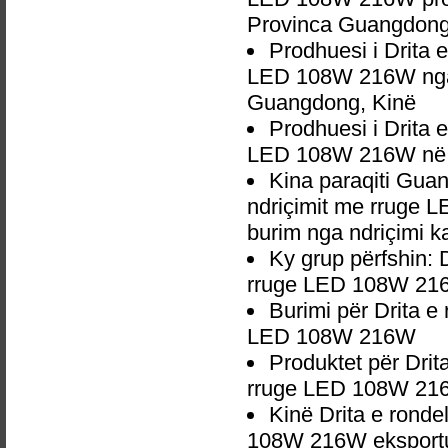
Provinca Guangdong
Prodhuesi i Drita 
LED 108W 216W nga 
Guangdong, Kinë
Prodhuesi i Drita 
LED 108W 216W në 
Kina paraqiti Gua
ndriçimit me rruge 
burim nga ndriçimi k
Ky grup përfshin: 
rruge LED 108W 2
Burimi për Drita e
LED 108W 216W
Produktet për Drit
rruge LED 108W 2
Kinë Drita e ronde
108W 216W eksportu