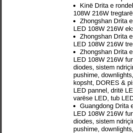
Kinë Drita e ronde
108W 216W tregtarë
Zhongshan Drita e 
LED 108W 216W eks
Zhongshan Drita e 
LED 108W 216W treg
Zhongshan Drita e 
LED 108W 216W furni
diodes, sistem ndri
pushime, downlights, d
kopsht, DORES & pish
LED pannel, dritë LED
varëse LED, tub LED
Guangdong Drita e
LED 108W 216W furni
diodes, sistem ndri
pushime, downlights, d