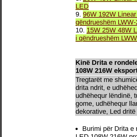
LED
9.
96W 192W Linear 
qëndrueshëm LWW-2
10.
15W 25W 48W Li
i qëndrueshëm LWW-
Kinë Drita e rondel
108W 216W eksport
Tregtarët me shumicë
drita ndrit, e udhëhe
udhëhequr lëndinë, t
gome, udhëhequr llam
dekorative, Led dritë 
Burimi për Drita e
LED 108W 216W prodh