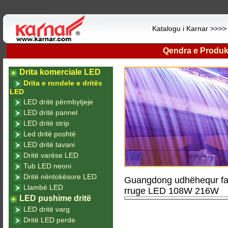
Katalogu i Karnar >>>
Qendra e Produk
Drita komerciale LED
Drita e rondele e dritës
LED
LED dritë përmbytjeje
LED dritë pannel
LED dritë strip
Led dritë poshtë
LED dritë tavani
Dritë varëse LED
Tub LED neoni
Dritë nëntokësore LED
Guangdong udhëhequr fabr
Llambë LED
rruge LED 108W 216W
LED pushime dritë
LED dritë varg
Dritë LED perde