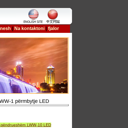
 nesh
|
Na kontaktoni
|
fjalor
 LWW-1 përmbytje LED
 i qëndrueshëm LWW-10 LED