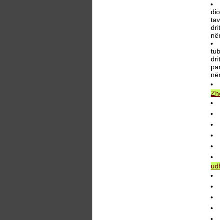
di
tav
dri
në
tu
dri
pan
në
Zh
ud