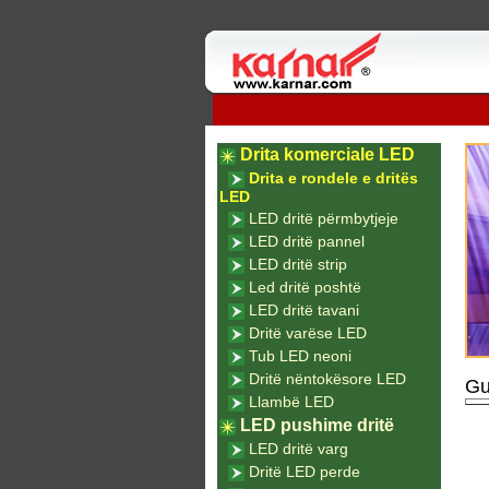
Drita komerciale LED
Drita e rondele e dritës
LED
LED dritë përmbytjeje
LED dritë pannel
LED dritë strip
Led dritë poshtë
LED dritë tavani
Dritë varëse LED
Tub LED neoni
Dritë nëntokësore LED
Gu
Llambë LED
LED pushime dritë
LED dritë varg
Dritë LED perde