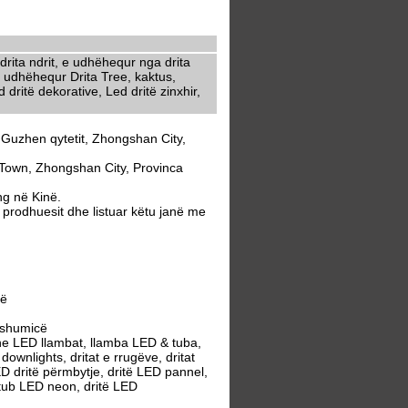
rita ndrit, e udhëhequr nga drita
 udhëhequr Drita Tree, kaktus,
dritë dekorative, Led dritë zinxhir,
Guzhen qytetit, Zhongshan City,
Town, Zhongshan City, Provinca
g në Kinë.
rodhuesit dhe listuar këtu janë me
cë
 shumicë
e LED llambat, llamba LED & tuba,
wnlights, dritat e rrugëve, dritat
ED dritë përmbytje, dritë LED pannel,
 tub LED neon, dritë LED