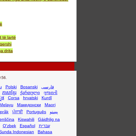
bë
të lartë
qershi
a drita
:56.
u
Polski
Bosanski
فارسی
ភាសាខ្មែរ
ქართული
ગુજરાતી
್ನಡ
Corsa
hrvatski
Kurdî
Melayu
Македонски
Maori
språk
ਪੰਜਾਬੀ
Português
پښتو
enščina
Kiswahili
Gàidhlig na
O'zbek
Español
עברית
Sunda Indonesian
Bahasa