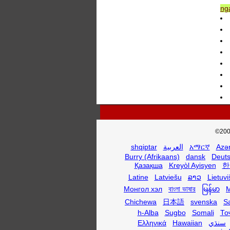
nga
©200
shqiptar
العربية
አማርኛ
Azə
Burry (Afrikaans)
dansk
Deut
Қазақша
Kreyòl Ayisyen
한
Latine
Latviešu
ລາວ
Lietuvi
Монгол хэл
বাংলা ভাষার
မြန်မာ
M
Chichewa
日本語
svenska
S
h-Alba
Sugbo
Somali
То
Ελληνικά
Hawaiian
سنڌي