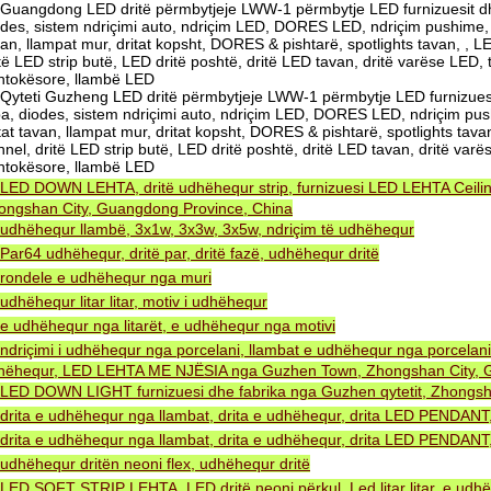
Guangdong LED dritë përmbytjeje LWW-1 përmbytje LED furnizuesit dh
odes, sistem ndriçimi auto, ndriçim LED, DORES LED, ndriçim pushime, do
an, llampat mur, dritat kopsht, DORES & pishtarë, spotlights tavan, , L
të LED strip butë, LED dritë poshtë, dritë LED tavan, dritë varëse LED,
ntokësore, llambë LED
Qyteti Guzheng LED dritë përmbytjeje LWW-1 përmbytje LED furnizues
ba, diodes, sistem ndriçimi auto, ndriçim LED, DORES LED, ndriçim push
tat tavan, llampat mur, dritat kopsht, DORES & pishtarë, spotlights tava
nel, dritë LED strip butë, LED dritë poshtë, dritë LED tavan, dritë va
ntokësore, llambë LED
LED DOWN LEHTA, dritë udhëhequr strip, furnizuesi LED LEHTA Ceiling
ongshan City, Guangdong Province, China
udhëhequr llambë, 3x1w, 3x3w, 3x5w, ndriçim të udhëhequr
Par64 udhëhequr, dritë par, dritë fazë, udhëhequr dritë
rondele e udhëhequr nga muri
udhëhequr litar litar, motiv i udhëhequr
e udhëhequr nga litarët, e udhëhequr nga motivi
ndriçimi i udhëhequr nga porcelani, llambat e udhëhequr nga porcelani
hëhequr, LED LEHTA ME NJËSIA nga Guzhen Town, Zhongshan City, G
LED DOWN LIGHT furnizuesi dhe fabrika nga Guzhen qytetit, Zhongsh
drita e udhëhequr nga llambat, drita e udhëhequr, drita LED PENDA
drita e udhëhequr nga llambat, drita e udhëhequr, drita LED PENDA
udhëhequr dritën neoni flex, udhëhequr dritë
LED SOFT STRIP LEHTA, LED dritë neoni përkul, Led litar litar, e udh