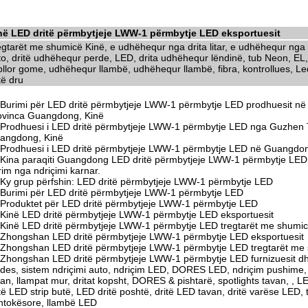
në LED dritë përmbytjeje LWW-1 përmbytje LED eksportuesit
egtarët me shumicë Kinë, e udhëhequr nga drita litar, e udhëhequr nga d
to, dritë udhëhequr perde, LED, drita udhëhequr lëndinë, tub Neon, EL,
llor gome, udhëhequr llambë, udhëhequr llambë, fibra, kontrollues, Led 
të dru
Burimi për LED dritë përmbytjeje LWW-1 përmbytje LED prodhuesit në 
ovinca Guangdong, Kinë
Prodhuesi i LED dritë përmbytjeje LWW-1 përmbytje LED nga Guzhen 
angdong, Kinë
Prodhuesi i LED dritë përmbytjeje LWW-1 përmbytje LED në Guangdon
Kina paraqiti Guangdong LED dritë përmbytjeje LWW-1 përmbytje LED p
rim nga ndriçimi karnar.
Ky grup përfshin: LED dritë përmbytjeje LWW-1 përmbytje LED
Burimi për LED dritë përmbytjeje LWW-1 përmbytje LED
Produktet për LED dritë përmbytjeje LWW-1 përmbytje LED
Kinë LED dritë përmbytjeje LWW-1 përmbytje LED eksportuesit
Kinë LED dritë përmbytjeje LWW-1 përmbytje LED tregtarët me shumi
Zhongshan LED dritë përmbytjeje LWW-1 përmbytje LED eksportuesit
Zhongshan LED dritë përmbytjeje LWW-1 përmbytje LED tregtarët me
Zhongshan LED dritë përmbytjeje LWW-1 përmbytje LED furnizuesit dh
odes, sistem ndriçimi auto, ndriçim LED, DORES LED, ndriçim pushime, do
an, llampat mur, dritat kopsht, DORES & pishtarë, spotlights tavan, , L
të LED strip butë, LED dritë poshtë, dritë LED tavan, dritë varëse LED,
ntokësore, llambë LED