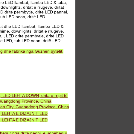
e LED llambat, llamba LED & tuba,
wnlights, dritat e rrugëve, dritat
ED dritë përmbytje, dritë LED pannel,
 tub LED neon, dritë LED
it dhe LED llambat, llamba LED &
ime, downlights, dritat e rrugëve,
n, , LED dritë përmbytje, dritë LED
rëse LED, tub LED neon, dritë LED
 dhe fabrika nga Guzhen qytetit,
, LED LEHTA DOWN, drita e rripit të
uangdong Province, China
an City, Guangdong Province, China
NT, LEHTA E DIZAJNIT LED
NT, LEHTA E DIZAJNIT LED
ëhequr nga drita neoni, e udhëhequr