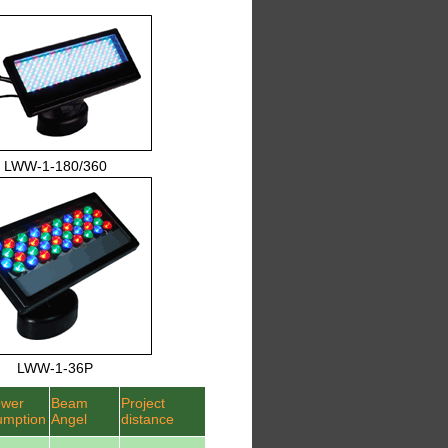
LWW-1-180/360
LWW-1-36P
wer
Beam
Project
mption
Angel
distance