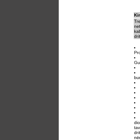
Ki
Tr
ne
kab
dri
Pr
Gu
bu
di
tav
dri
në