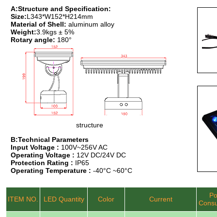
A:Structure and Specification:
Size:
L343*W152*H214mm
Material of Shell:
aluminum alloy
Weight:
3.9kgs ± 5%
Rotary angle:
180°
structure
B:Technical Parameters
Input Voltage :
100V~256V AC
Operating Voltage :
12V DC/24V DC
Protection Rating :
IP65
Operating Temperature :
-40°C ~60°C
Po
ITEM NO.
LED Quantity
Color
Current
Consu