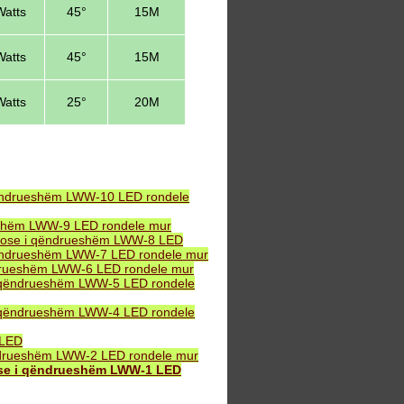
atts
45°
15M
atts
45°
15M
atts
25°
20M
ëndrueshëm LWW-10 LED rondele
eshëm LWW-9 LED rondele mur
B ose i qëndrueshëm LWW-8 LED
ëndrueshëm LWW-7 LED rondele mur
drueshëm LWW-6 LED rondele mur
 qëndrueshëm LWW-5 LED rondele
 qëndrueshëm LWW-4 LED rondele
 LED
ndrueshëm LWW-2 LED rondele mur
ose i qëndrueshëm LWW-1 LED