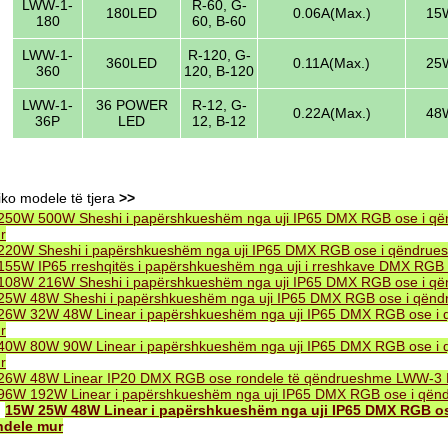
LWW-1-
R-60, G-
180LED
0.06A(Max.)
15W
180
60, B-60
LWW-1-
R-120, G-
360LED
0.11A(Max.)
25W
360
120, B-120
LWW-1-
36 POWER
R-12, G-
0.22A(Max.)
48W
36P
LED
12, B-12
iko modele të tjera
>>
250W 500W Sheshi i papërshkueshëm nga uji IP65 DMX RGB ose i q
r
220W Sheshi i papërshkueshëm nga uji IP65 DMX RGB ose i qëndru
155W IP65 rreshqitës i papërshkueshëm nga uji i rreshkave DMX RG
108W 216W Sheshi i papërshkueshëm nga uji IP65 DMX RGB ose i q
25W 48W Sheshi i papërshkueshëm nga uji IP65 DMX RGB ose i qën
26W 32W 48W Linear i papërshkueshëm nga uji IP65 DMX RGB ose i
r
40W 80W 90W Linear i papërshkueshëm nga uji IP65 DMX RGB ose i
r
26W 48W Linear IP20 DMX RGB ose rondele të qëndrueshme LWW-3
96W 192W Linear i papërshkueshëm nga uji IP65 DMX RGB ose i që
.
15W 25W 48W Linear i papërshkueshëm nga uji IP65 DMX RGB 
ndele mur