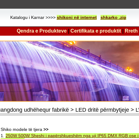
Katalogu i Karnar >>>>
shikoni në internet
shkarko .zip
Qendra e Produkteve
|
Certifikata e produktit
|
Rreth
angdong udhëhequr fabrikë > LED dritë përmbytjeje >
Shiko modele të tjera
>>
1.
250W 500W Sheshi i papërshkueshëm nga uji IP65 DMX RGB ose