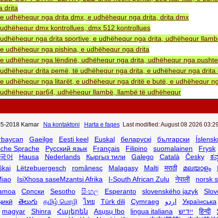
 drita
e udhëhequr nga drita dmx, e udhëhequr nga drita, drita dmx
udhëhequr dmx kontrollues, dmx 512 kontrollues
udhëhequr nga drita sportive, e udhëhequr nga drita, udhëhequr llam
e udhëhequr nga pishina, e udhëhequr nga drita
e udhëhequr nga lëndinë, udhëhequr nga drita, udhëhequr nga pushtet 
udhëhequr drita pemë, të udhëhequr nga drita, e udhëhequr nga drita 
e udhëhequr nga litarët, e udhëhequr nga dritë e butë, e udhëhequr ng
udhëhequr par64, udhëhequr llambë, llambë të udhëhequr
5-2018 Karnar
Na kontaktoni
Harta e faqes
Last modified: August 08 2026 03:29
rbaycan
Gaeilge
Eesti keel
Euskal
беларускі
български
Íslensk
sche Sprache
Русский язык
Français
Filipino
suomalainen
Frysk
국어
Hausa
Nederlands
Кыргыз тили
Galego
Català
Česky
ಕನ
škai
Lëtzebuergesch
românesc
Malagasy
Malti
मराठी
മലയാളം
iao
IsiXhosa saseMzantsi Afrika
I-South African Zulu
नेपाली
norsk 
amoa
Српски
Sesotho
සිංහල
Esperanto
slovenského jazyk
Slov
ҷикӣ
తెలుగు
தமிழ் மொழி
ไทย
Türk dili
Cymraeg
اردو
Українська
magyar
Shinra
Հայերեն
Asụsụ Ibo
lingua italiana
ייִדיש
हिन्दी