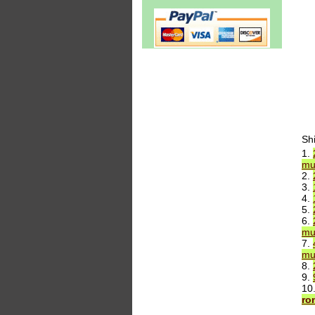
Sh
1.
mu
2.
3.
4.
5.
6.
mu
7.
mu
8.
9.
10
ro