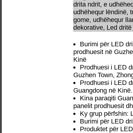
drita ndrit, e udhëhe
udhëhequr lëndinë, t
gome, udhëhequr llam
dekorative, Led dritë 
Burimi për LED dri
prodhuesit në Guzhe
Kinë
Prodhuesi i LED dr
Guzhen Town, Zhong
Prodhuesi i LED dr
Guangdong në Kinë.
Kina paraqiti Guan
panelit prodhuesit dh
Ky grup përfshin: 
Burimi për LED dri
Produktet për LED 