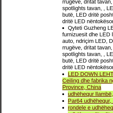
rrugëve, dritat tavan
spotlights tavan, , L
butë, LED dritë posh
dritë LED nëntokëso
Qyteti Guzheng LED
furnizuesit dhe LED 
auto, ndriçim LED, 
rrugëve, dritat tavan
spotlights tavan, , L
butë, LED dritë posh
dritë LED nëntokëso
LED DOWN LEHTA, 
Ceiling dhe fabrika
Province, China
udhëhequr llambë,
Par64 udhëhequr, d
rondele e udhëheq