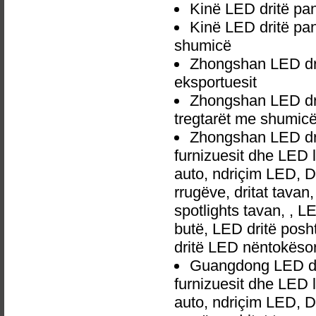
Kinë LED dritë pan
Kinë LED dritë pan
shumicë
Zhongshan LED drit
eksportuesit
Zhongshan LED drit
tregtarët me shumic
Zhongshan LED drit
furnizuesit dhe LED 
auto, ndriçim LED, 
rrugëve, dritat tavan
spotlights tavan, , L
butë, LED dritë posh
dritë LED nëntokëso
Guangdong LED drit
furnizuesit dhe LED 
auto, ndriçim LED, 