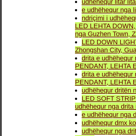
udhëhequr litar lit
e udhëhequr nga li
ndriçimi i udhëheq
LED LEHTA DOWN, dr
nga Guzhen Town, Z
LED DOWN LIGHT fu
Zhongshan City, Gu
drita e udhëhequr 
PENDANT, LEHTA E
drita e udhëhequr 
PENDANT, LEHTA E
udhëhequr dritën n
LED SOFT STRIP LEH
udhëhequr nga drita 
e udhëhequr nga dr
udhëhequr dmx kon
udhëhequr nga drit