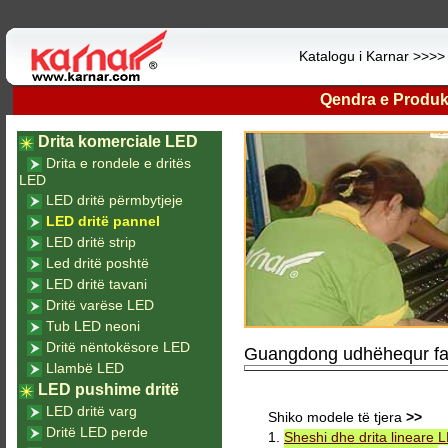
Katalogu i Karnar >>>
Qendra e Produk
Drita komerciale LED
Drita e rondele e dritës
LED
LED dritë përmbytjeje
LED dritë pannel
LED dritë strip
Led dritë poshtë
LED dritë tavani
Dritë varëse LED
Tub LED neoni
Dritë nëntokësore LED
Guangdong udhëhequr fabr
Llambë LED
LED pushime dritë
LED dritë varg
Shiko modele të tjera
>>
Dritë LED perde
1.
Sheshi dhe drita lineare 