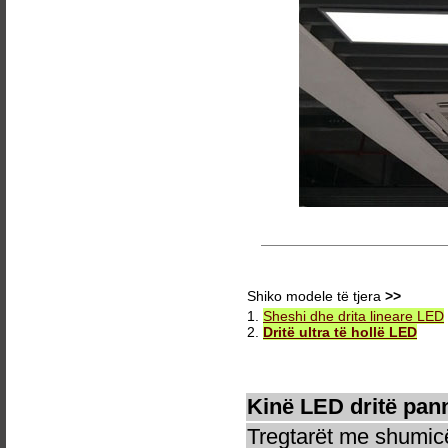
Shiko modele të tjera
>>
1.
Sheshi dhe drita lineare LED
2.
Dritë ultra të hollë LED
Kinë LED dritë pann
Tregtarët me shumicë