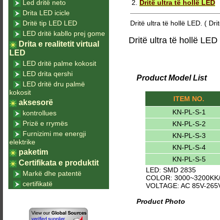
Led dritë neto
2.
Dritë ultra të hollë LED
Drita LED icicle
Dritë tip LED LED
Dritë ultra të hollë LED. ( Dri
LED dritë kabllo prej gome
Dritë ultra të hollë LED
Drita e realitetit virtual
LED
LED dritë palme kokosit
LED drita qershi
Product Model List
LED dritë dru palmë
kokosit
ITEM NO.
aksesorë
KN-PL-S-1
kontrollues
Prizë e rrymës
KN-PL-S-2
Furnizimi me energji
KN-PL-S-3
elektrike
KN-PL-S-4
paketim
KN-PL-S-5
Certifikata e produktit
LED: SMD 2835
Markë dhe patentë
COLOR: 3000~3200KK/
certifikatë
VOLTAGE: AC 85V-265
Product Photo