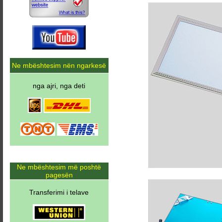
Ne mbështesim nën ngarkesë
nga ajri, nga deti
Ne mbështesim më poshtë
pagesën
Transferimi i telave