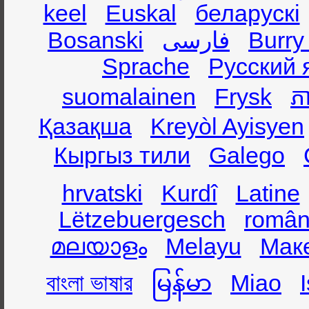
keel
Euskal
беларускі
Bosanski
فارسی
Burry
Sprache
Русский 
suomalainen
Frysk
ភា
Қазақша
Kreyòl Ayisyen
Кыргыз тили
Galego
hrvatski
Kurdî
Latine
Lëtzebuergesch
român
മലയാളം
Melayu
Мак
বাংলা ভাষার
မြန်မာ
Miao