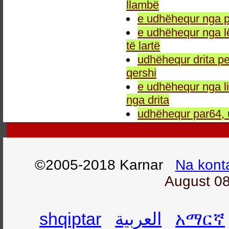
llambë
e udhëhequr nga p
e udhëhequr nga l
të lartë
udhëhequr drita pe
qershi
e udhëhequr nga li
nga drita
udhëhequr par64, 
©2005-2018 Karnar
Na kont
August 08
shqiptar
العربية
አማርኛ