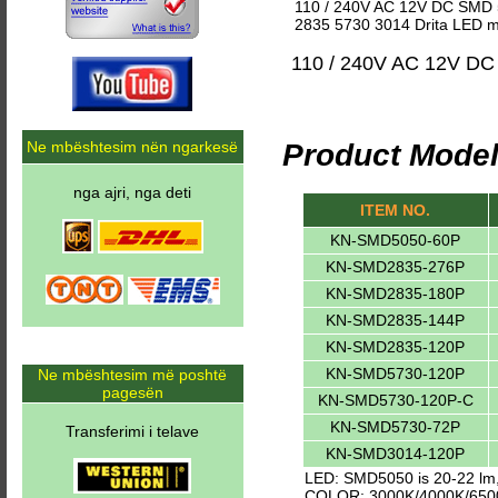
110 / 240V AC 12V DC SMD 5
2835 5730 3014 Drita LED me
110 / 240V AC 12V DC
Ne mbështesim nën ngarkesë
Product Model
nga ajri, nga deti
ITEM NO.
KN-SMD5050-60P
KN-SMD2835-276P
KN-SMD2835-180P
KN-SMD2835-144P
KN-SMD2835-120P
KN-SMD5730-120P
Ne mbështesim më poshtë
pagesën
KN-SMD5730-120P-C
KN-SMD5730-72P
Transferimi i telave
KN-SMD3014-120P
LED: SMD5050 is 20-22 lm
COLOR: 3000K/4000K/65