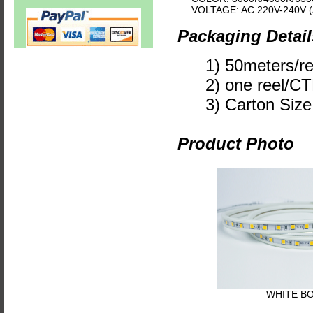
VOLTAGE: AC 220V-240V (
Packaging Detail
1) 50meters/re
2) one reel/C
3) Carton Size
Product Photo
WHITE B