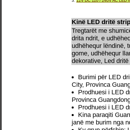
3.
12V DC 110 / 240V AC LED neo
Kinë LED dritë stri
Tregtarët me shumicë
drita ndrit, e udhëhe
udhëhequr lëndinë, t
gome, udhëhequr llam
dekorative, Led dritë 
Burimi për LED dri
City, Provinca Guan
Prodhuesi i LED d
Provinca Guangdong
Prodhuesi i LED d
Kina paraqiti Guan
janë me burim nga nd
Ky grup përfshin: L