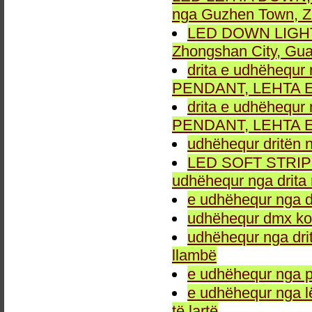
nga Guzhen Town, Z
LED DOWN LIGHT fu
Zhongshan City, Gu
drita e udhëhequr 
PENDANT, LEHTA E
drita e udhëhequr 
PENDANT, LEHTA E
udhëhequr dritën n
LED SOFT STRIP LEH
udhëhequr nga drita 
e udhëhequr nga dr
udhëhequr dmx kon
udhëhequr nga drit
llambë
e udhëhequr nga p
e udhëhequr nga l
të lartë