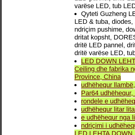
varëse LED, tub LED
Qyteti Guzheng LED
LED & tuba, diodes,
ndriçim pushime, down
dritat kopsht, DORES 
dritë LED pannel, dri
dritë varëse LED, t
LED DOWN LEHTA, 
Ceiling dhe fabrika
Province, China
udhëhequr llambë,
Par64 udhëhequr, d
rondele e udhëheq
udhëhequr litar lit
e udhëhequr nga li
ndriçimi i udhëheq
LED LEHTA DOWN, dr