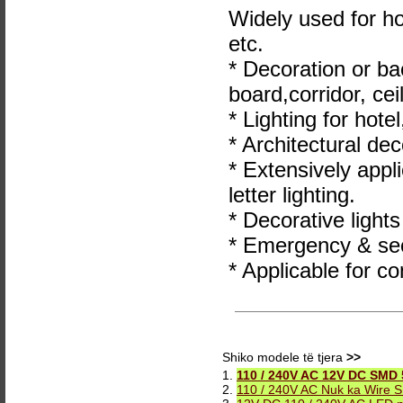
Widely used for ho
etc.
* Decoration or ba
board,corridor, ceil
* Lighting for hote
* Architectural dec
* Extensively appl
letter lighting.
* Decorative lights
* Emergency & secu
* Applicable for co
Shiko modele të tjera
>>
1.
110 / 240V AC 12V DC SMD 
2.
110 / 240V AC Nuk ka Wire S