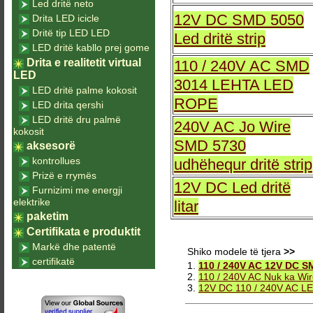
Led dritë neto
12V DC SMD 5050
Drita LED icicle
Dritë tip LED LED
Led dritë strip
LED dritë kabllo prej gome
Drita e realitetit virtual
110 / 240V AC SMD
LED
3014 LEHTA LED
LED dritë palme kokosit
ROPE
LED drita qershi
LED dritë dru palmë
240V AC Jo Wire
kokosit
SMD 5730
aksesorë
kontrollues
udhëhequr dritë strip
Prizë e rrymës
12V DC Led dritë
Furnizimi me energji
elektrike
litar
paketim
Certifikata e produktit
Markë dhe patentë
Shiko modele të tjera
>>
certifikatë
1.
110 / 240V AC 12V DC SM
2.
110 / 240V AC Nuk ka Wir
3.
12V DC 110 / 240V AC LED 