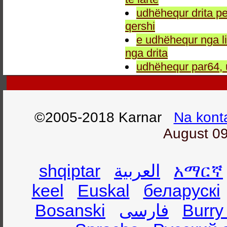
udhëhequr drita pe
qershi
e udhëhequr nga li
nga drita
udhëhequr par64, 
©2005-2018 Karnar
Na kont
August 09
shqiptar
العربية
አማርኛ
keel
Euskal
беларускі
Bosanski
فارسی
Burry