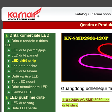
Katalogu i Karnar >>>
Qendra e Produk
Drita komerciale LED
Drita e rondele e dritës
LED
LED dritë përmbytjeje
LED dritë pannel
LED dritë strip
Led dritë poshtë
LED dritë tavani
Dritë varëse LED
Tub LED neoni
Dritë nëntokësore LED
Guangdong udhëhequr fabr
Llambë LED
LED pushime dritë
110 / 240V AC SMD 5050 Led
LED dritë varg
dritë shirit
Dritë LED perde