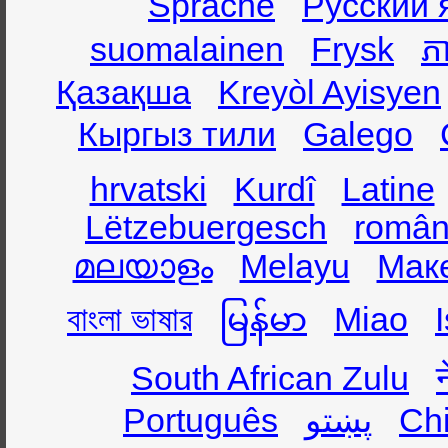
Sprache
Русский 
suomalainen
Frysk
ភា
Қазақша
Kreyòl Ayisyen
Кыргыз тили
Galego
hrvatski
Kurdî
Latine
Lëtzebuergesch
român
മലയാളം
Melayu
Мак
বাংলা ভাষার
မြန်မာ
Miao
South African Zulu
Português
پښتو
Ch