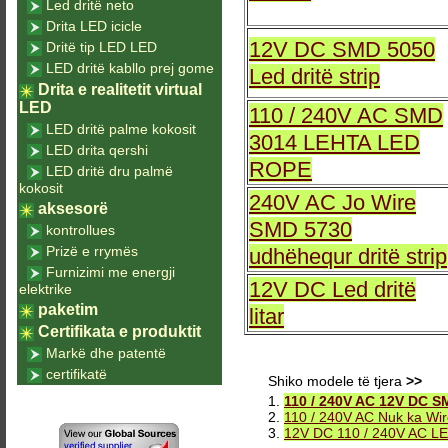
Led dritë neto
Drita LED icicle
12V DC SMD 5050
Dritë tip LED LED
LED dritë kabllo prej gome
Led dritë strip
Drita e realitetit virtual
LED
110 / 240V AC SMD
LED dritë palme kokosit
3014 LEHTA LED
LED drita qershi
ROPE
LED dritë dru palmë
kokosit
240V AC Jo Wire
aksesorë
SMD 5730
kontrollues
Prizë e rrymës
udhëhequr dritë strip
Furnizimi me energji
12V DC Led dritë
elektrike
paketim
litar
Certifikata e produktit
Markë dhe patentë
certifikatë
Shiko modele të tjera
>>
1.
110 / 240V AC 12V DC SM
2.
110 / 240V AC Nuk ka Wir
3.
12V DC 110 / 240V AC LED 