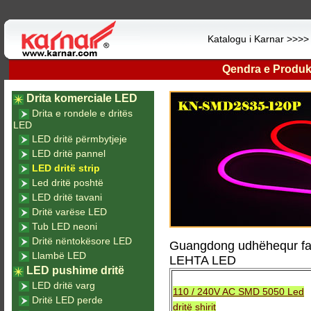
Katalogu i Karnar >>>
Qendra e Produk
Drita komerciale LED
Drita e rondele e dritës
LED
LED dritë përmbytjeje
LED dritë pannel
LED dritë strip
Led dritë poshtë
LED dritë tavani
Dritë varëse LED
Tub LED neoni
Dritë nëntokësore LED
Guangdong udhëhequr fab
Llambë LED
LEHTA LED
LED pushime dritë
LED dritë varg
110 / 240V AC SMD 5050 Led
Dritë LED perde
dritë shirit