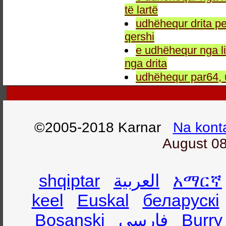
të lartë
udhëhequr drita pe
qershi
e udhëhequr nga li
nga drita
udhëhequr par64, 
©2005-2018 Karnar
Na kont
August 08
shqiptar
العربية
አማርኛ
keel
Euskal
беларускі
Bosanski
فارسی
Burry