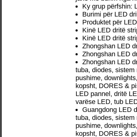
Ky grup përfshin: L
Burimi për LED drit
Produktet për LED 
Kinë LED dritë str
Kinë LED dritë str
Zhongshan LED drit
Zhongshan LED dri
Zhongshan LED dri
tuba, diodes, siste
pushime, downlights, d
kopsht, DORES & pish
LED pannel, dritë LED
varëse LED, tub LED
Guangdong LED dri
tuba, diodes, siste
pushime, downlights, d
kopsht, DORES & pish