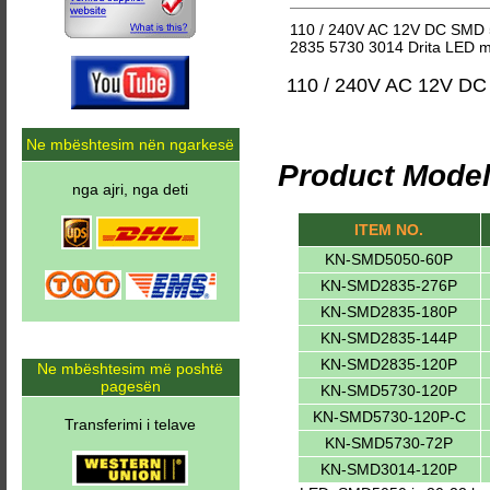
110 / 240V AC 12V DC SMD 5
2835 5730 3014 Drita LED me
110 / 240V AC 12V DC
Ne mbështesim nën ngarkesë
Product Model
nga ajri, nga deti
ITEM NO.
KN-SMD5050-60P
KN-SMD2835-276P
KN-SMD2835-180P
KN-SMD2835-144P
KN-SMD2835-120P
Ne mbështesim më poshtë
pagesën
KN-SMD5730-120P
KN-SMD5730-120P-C
Transferimi i telave
KN-SMD5730-72P
KN-SMD3014-120P