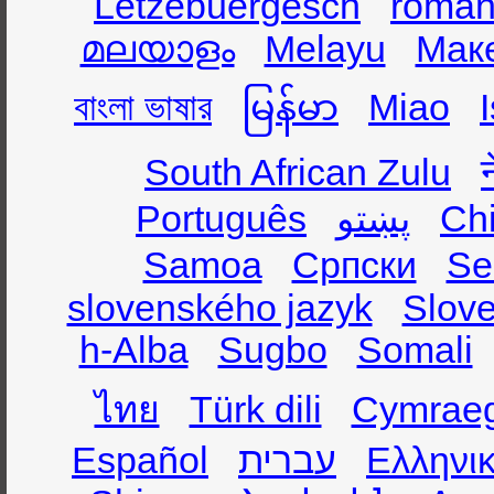
Lëtzebuergesch
român
മലയാളം
Melayu
Мак
বাংলা ভাষার
မြန်မာ
Miao
South African Zulu
Português
پښتو
Ch
Samoa
Српски
Se
slovenského jazyk
Slov
h-Alba
Sugbo
Somali
ไทย
Türk dili
Cymrae
Español
עברית
Ελληνι