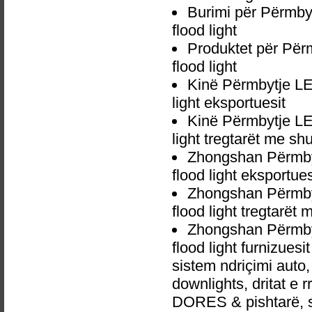
Burimi për Përmby
flood light
Produktet për Për
flood light
Kinë Përmbytje LE
light eksportuesit
Kinë Përmbytje LE
light tregtarët me s
Zhongshan Përmby
flood light eksportues
Zhongshan Përmby
flood light tregtarët
Zhongshan Përmby
flood light furnizues
sistem ndriçimi aut
downlights, dritat e r
DORES & pishtarë, sp