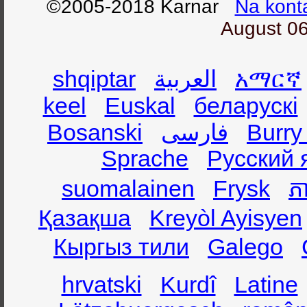
©2005-2018 Karnar
Na kont
August 06
shqiptar
العربية
አማርኛ
keel
Euskal
беларускі
Bosanski
فارسی
Burry
Sprache
Русский 
suomalainen
Frysk
ភា
Қазақша
Kreyòl Ayisyen
Кыргыз тили
Galego
hrvatski
Kurdî
Latine