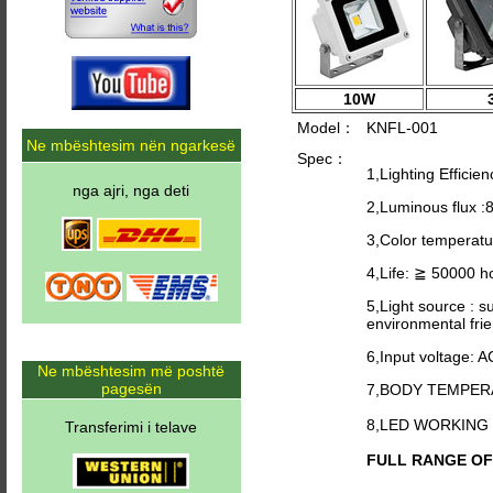
10W
Model：
KNFL-001
Ne mbështesim nën ngarkesë
Spec：
1,Lighting Efficie
nga ajri, nga deti
2,Luminous flux 
3,Color temperat
4,Life: ≧ 50000 h
5,Light source : s
environmental frie
6,Input voltage: 
Ne mbështesim më poshtë
pagesën
7,BODY TEMPER
8,LED WORKING
Transferimi i telave
FULL RANGE OF C