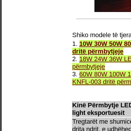
Shiko modele të tjer
1.
10W 30W 50W 80W
dritë përmbytjeje
2.
18W 24W 36W LED 
përmbytjeje
3.
60W 80W 100W 12
KNFL-003 dritë përm
Kinë Përmbytje LED
light eksportuesit
Tregtarët me shumicë
drita ndrit, e udhëhe