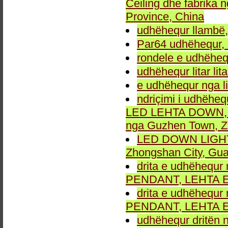
Ceiling dhe fabrika
Province, China
udhëhequr llambë,
Par64 udhëhequr, d
rondele e udhëheq
udhëhequr litar lit
e udhëhequr nga li
ndriçimi i udhëheq
LED LEHTA DOWN, dr
nga Guzhen Town, Z
LED DOWN LIGHT fu
Zhongshan City, Gu
drita e udhëhequr 
PENDANT, LEHTA E
drita e udhëhequr 
PENDANT, LEHTA E
udhëhequr dritën n