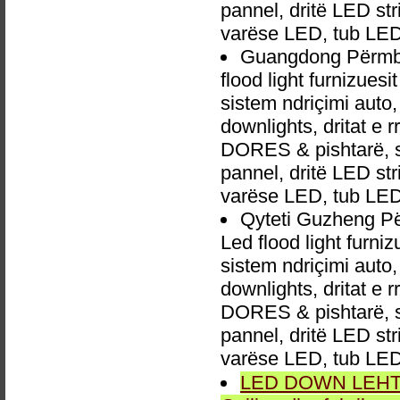
pannel, dritë LED str
varëse LED, tub LED
Guangdong Përmby
flood light furnizues
sistem ndriçimi aut
downlights, dritat e r
DORES & pishtarë, sp
pannel, dritë LED str
varëse LED, tub LED
Qyteti Guzheng P
Led flood light furn
sistem ndriçimi aut
downlights, dritat e r
DORES & pishtarë, sp
pannel, dritë LED str
varëse LED, tub LED
LED DOWN LEHTA, 