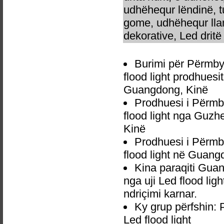
udhëhequr lëndinë, t
gome, udhëhequr llam
dekorative, Led dritë 
Burimi për Përmby
flood light prodhues
Guangdong, Kinë
Prodhuesi i Përmb
flood light nga Guz
Kinë
Prodhuesi i Përmb
flood light në Guang
Kina paraqiti Gu
nga uji Led flood lig
ndriçimi karnar.
Ky grup përfshin:
Led flood light