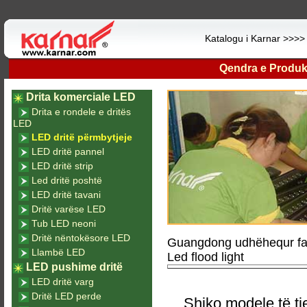
Katalogu i Karnar >>>
Qendra e Produk
Drita komerciale LED
Drita e rondele e dritës
LED
LED dritë përmbytjeje
LED dritë pannel
LED dritë strip
Led dritë poshtë
LED dritë tavani
Dritë varëse LED
Tub LED neoni
Dritë nëntokësore LED
Guangdong udhëhequr fab
Llambë LED
Led flood light
LED pushime dritë
LED dritë varg
Dritë LED perde
Shiko modele të tj