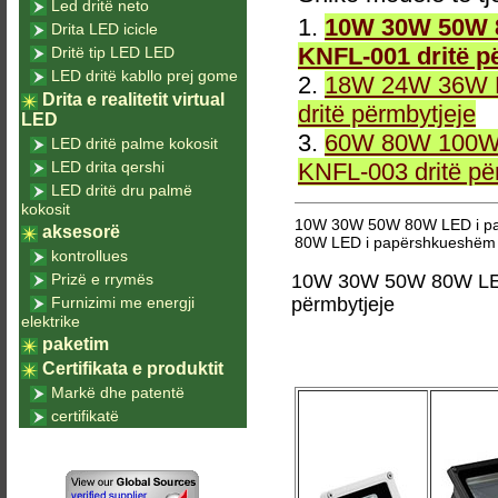
Led dritë neto
1.
10W 30W 50W 8
Drita LED icicle
KNFL-001 dritë p
Dritë tip LED LED
LED dritë kabllo prej gome
2.
18W 24W 36W L
Drita e realitetit virtual
dritë përmbytjeje
LED
3.
60W 80W 100W 
LED dritë palme kokosit
LED drita qershi
KNFL-003 dritë pë
LED dritë dru palmë
kokosit
10W 30W 50W 80W LED i pap
aksesorë
80W LED i papërshkueshëm n
kontrollues
Prizë e rrymës
10W 30W 50W 80W LED 
Furnizimi me energji
përmbytjeje
elektrike
paketim
Certifikata e produktit
Markë dhe patentë
certifikatë