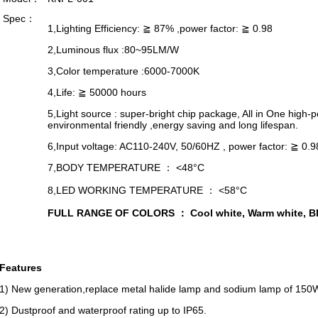
Spec：
1,Lighting Efficiency: ≧ 87% ,power factor: ≧ 0.98
2,Luminous flux :80~95LM/W
3,Color temperature :6000-7000K
4,Life: ≧ 50000 hours
5,Light source : super-bright chip package, All in One high-
environmental friendly ,energy saving and long lifespan.
6,Input voltage: AC110-240V, 50/60HZ , power factor: ≧ 0.98
7,BODY TEMPERATURE ： <48°C
8,LED WORKING TEMPERATURE ： <58°C
FULL RANGE OF COLORS ： Cool white, Warm white, Blue
Features
1) New generation,replace metal halide lamp and sodium lamp of 15
2) Dustproof and waterproof rating up to IP65.