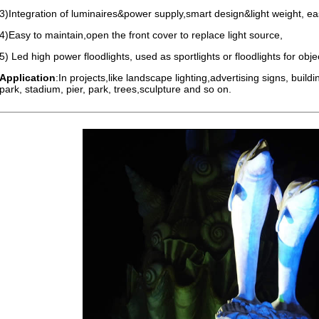
3)Integration of luminaires&power supply,smart design&light weight, eas
4)Easy to maintain,open the front cover to replace light source,
5) Led high power floodlights, used as sportlights or floodlights for objec
Application
:In projects,like landscape lighting,advertising signs, buildin
park, stadium, pier, park, trees,sculpture and so on.