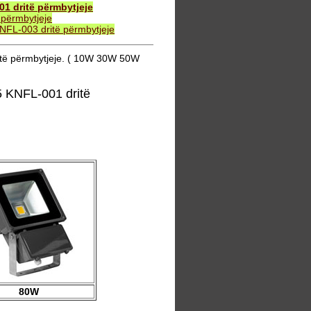
1 dritë përmbytjeje
përmbytjeje
FL-003 dritë përmbytjeje
të përmbytjeje. ( 10W 30W 50W
 KNFL-001 dritë
80W