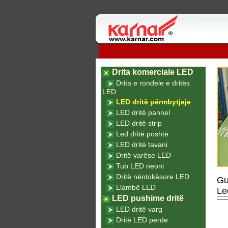
Drita komerciale LED
Drita e rondele e dritës
LED
LED dritë përmbytjeje
LED dritë pannel
LED dritë strip
Led dritë poshtë
LED dritë tavani
Dritë varëse LED
Tub LED neoni
Dritë nëntokësore LED
Gu
Llambë LED
Le
LED pushime dritë
LED dritë varg
Dritë LED perde