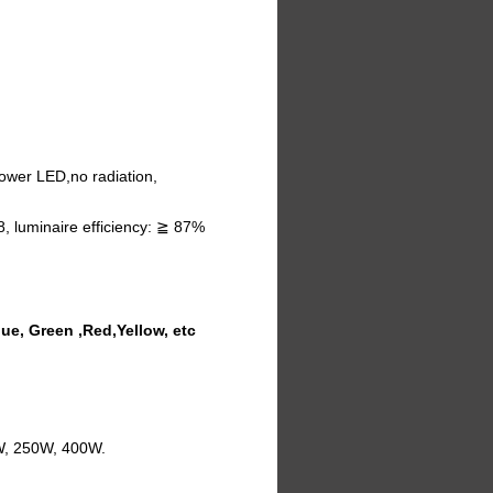
power LED,no radiation,
, luminaire efficiency: ≧ 87%
, Green ,Red,Yellow, etc
0W, 250W, 400W.