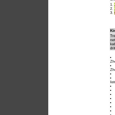
1.
2.
3.
Ki
Tr
ne
kab
dri
Zh
Zh
lis