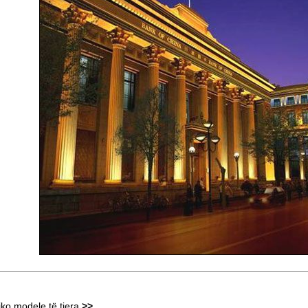
iko modele të tjera
>>