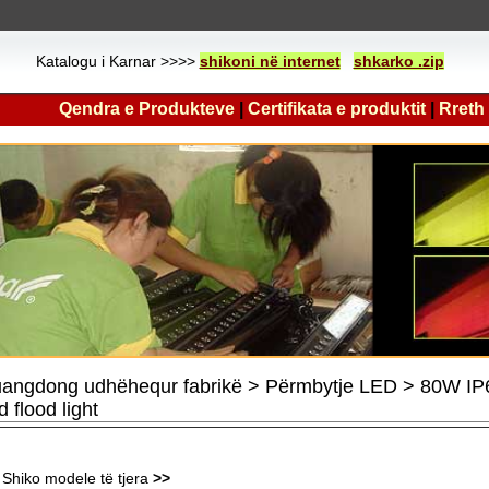
Katalogu i Karnar >>>>
shikoni në internet
shkarko .zip
Qendra e Produkteve
|
Certifikata e produktit
|
Rreth
angdong udhëhequr fabrikë > Përmbytje LED > 80W IP6
d flood light
Shiko modele të tjera
>>