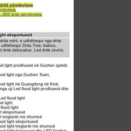
ritë përmbytjeje
mbytjeje
003 dritë përmbytjeje
ght eksportuesit
rita ndrit, e udhëhequr nga drita
 udhëhequr Drita Tree, kaktus,
dritë dekorative, Led dritë zinxhir,
 light prodhuesit në Guzhen qytetit,
ood light nga Guzhen Town,
ood light në Guangdong në Kinë.
 uji Led flood light prodhuesit dhe
d flood light
d light
lood light
t eksportuesit
t tregtarët me shumicë
d light eksportuesit
d light tregtarët me shumicë
 light furnizuesit dhe LED llambat,