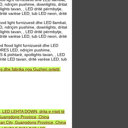
, ndriçim pushime, downlights, dritat
lights tavan, , LED dritë përmbytje,
 dritë varëse LED, tub LED neon, dritë
 light furnizuesit dhe LED llambat,
, ndriçim pushime, downlights, dritat
lights tavan, , LED dritë përmbytje,
 dritë varëse LED, tub LED neon, dritë
flood light furnizuesit dhe LED
 DORES LED, ndriçim pushime,
S & pishtarë, spotlights tavan, , LED
dritë LED tavan, dritë varëse LED, tub
 dhe fabrika nga Guzhen qytetit,
, LED LEHTA DOWN, drita e rripit të
uangdong Province, China
an City, Guangdong Province, China