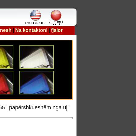
 nesh
|
Na kontaktoni
|
fjalor
5 i papërshkueshëm nga uji