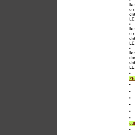
ll
e r
dri
LE
ll
e r
dri
LE
ll
dow
dri
LE
Zh
ud