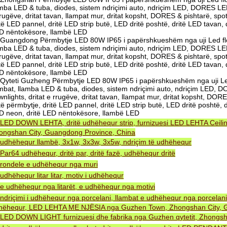
amba LED & tuba, diodes, sistem ndriçimi auto, ndriçim LED, DORES LED
rugëve, dritat tavan, llampat mur, dritat kopsht, DORES & pishtarë, spot
të LED pannel, dritë LED strip butë, LED dritë poshtë, dritë LED tavan,
D nëntokësore, llambë LED
Guangdong Përmbytje LED 80W IP65 i papërshkueshëm nga uji Led flood
amba LED & tuba, diodes, sistem ndriçimi auto, ndriçim LED, DORES LED
rugëve, dritat tavan, llampat mur, dritat kopsht, DORES & pishtarë, spot
të LED pannel, dritë LED strip butë, LED dritë poshtë, dritë LED tavan,
D nëntokësore, llambë LED
Qyteti Guzheng Përmbytje LED 80W IP65 i papërshkueshëm nga uji Led 
ambat, llamba LED & tuba, diodes, sistem ndriçimi auto, ndriçim LED,
nlights, dritat e rrugëve, dritat tavan, llampat mur, dritat kopsht, DORE
të përmbytje, dritë LED pannel, dritë LED strip butë, LED dritë poshtë, 
D neon, dritë LED nëntokësore, llambë LED
LED DOWN LEHTA, dritë udhëhequr strip, furnizuesi LED LEHTA Ceiling
ongshan City, Guangdong Province, China
udhëhequr llambë, 3x1w, 3x3w, 3x5w, ndriçim të udhëhequr
Par64 udhëhequr, dritë par, dritë fazë, udhëhequr dritë
rondele e udhëhequr nga muri
udhëhequr litar litar, motiv i udhëhequr
e udhëhequr nga litarët, e udhëhequr nga motivi
ndriçimi i udhëhequr nga porcelani, llambat e udhëhequr nga porcelani
hëhequr, LED LEHTA ME NJËSIA nga Guzhen Town, Zhongshan City, G
LED DOWN LIGHT furnizuesi dhe fabrika nga Guzhen qytetit, Zhongsh