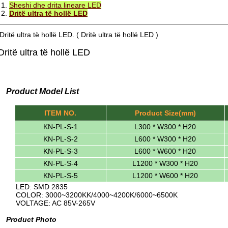
1.
Sheshi dhe drita lineare LED
2.
Dritë ultra të hollë LED
Dritë ultra të hollë LED. ( Dritë ultra të hollë LED )
Dritë ultra të hollë LED
Product Model List
ITEM NO.
Product Size(mm)
KN-PL-S-1
L300 * W300 * H20
KN-PL-S-2
L600 * W300 * H20
KN-PL-S-3
L600 * W600 * H20
KN-PL-S-4
L1200 * W300 * H20
KN-PL-S-5
L1200 * W600 * H20
LED: SMD 2835
COLOR: 3000~3200KK/4000~4200K/6000~6500K
VOLTAGE: AC 85V-265V
Product Photo