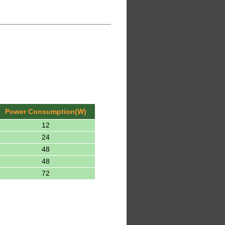
Power Consumption(W)
12
24
48
48
72