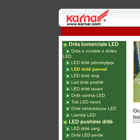
Drita komerciale LED
Drita e rondele e dritës
LED
LED dritë përmbytjeje
LED dritë pannel
LED dritë strip
Led dritë poshtë
LED dritë tavani
Dritë varëse LED
Tub LED neoni
Dritë nëntokësore LED
Gu
Llambë LED
ho
LED pushime dritë
LED dritë varg
Dritë LED perde