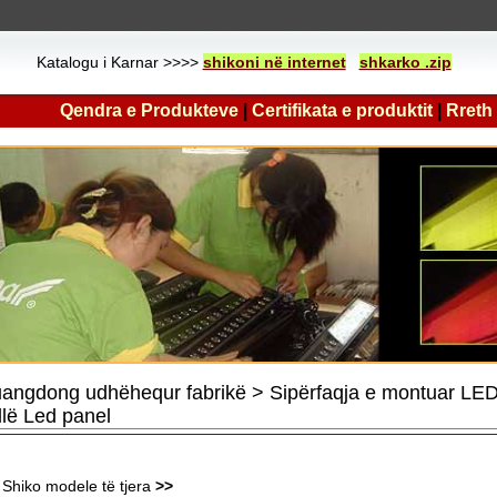
Katalogu i Karnar >>>>
shikoni në internet
shkarko .zip
Qendra e Produkteve
|
Certifikata e produktit
|
Rreth
angdong udhëhequr fabrikë > Sipërfaqja e montuar LED dr
llë Led panel
Shiko modele të tjera
>>