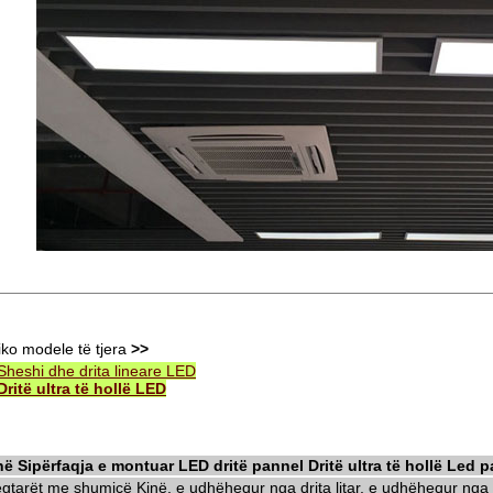
iko modele të tjera
>>
Sheshi dhe drita lineare LED
Dritë ultra të hollë LED
në Sipërfaqja e montuar LED dritë pannel Dritë ultra të hollë Led 
egtarët me shumicë Kinë, e udhëhequr nga drita litar, e udhëhequr nga d