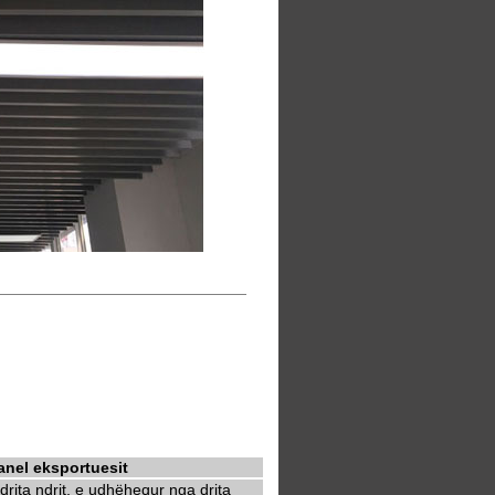
panel eksportuesit
rita ndrit, e udhëhequr nga drita