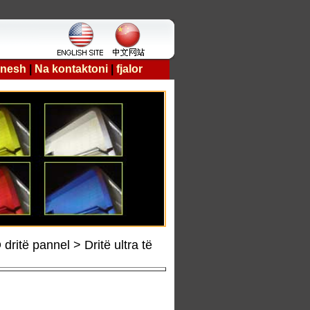
 nesh
|
Na kontaktoni
|
fjalor
itë pannel > Dritë ultra të