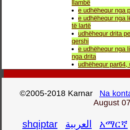
llambë
e udhëhequr nga p
e udhëhequr nga l
të lartë
udhëhequr drita pe
qershi
e udhëhequr nga li
nga drita
udhëhequr par64, 
©2005-2018 Karnar
Na kont
August 07
shqiptar
العربية
አማርኛ