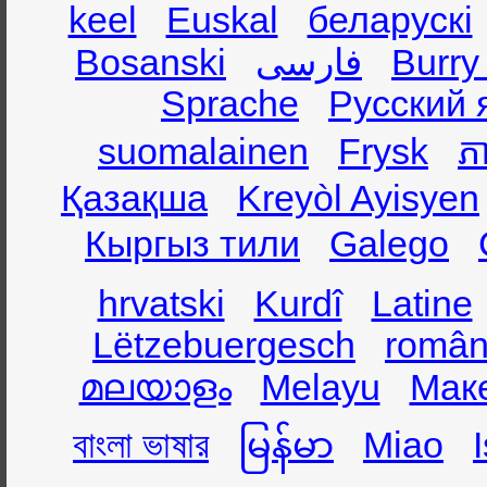
keel
Euskal
беларускі
Bosanski
فارسی
Burry
Sprache
Русский 
suomalainen
Frysk
ភា
Қазақша
Kreyòl Ayisyen
Кыргыз тили
Galego
hrvatski
Kurdî
Latine
Lëtzebuergesch
român
മലയാളം
Melayu
Мак
বাংলা ভাষার
မြန်မာ
Miao