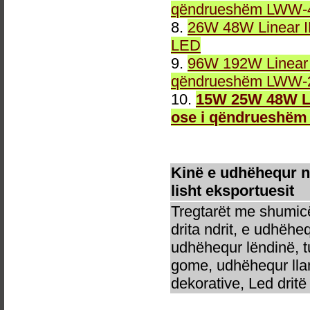
qëndrueshëm LWW-4
8.
26W 48W Linear 
LED
9.
96W 192W Linear 
qëndrueshëm LWW-2
10.
15W 25W 48W Li
ose i qëndrueshëm
Kinë e udhëhequr 
lisht eksportuesit
Tregtarët me shumicë
drita ndrit, e udhëhe
udhëhequr lëndinë, t
gome, udhëhequr llam
dekorative, Led dritë 