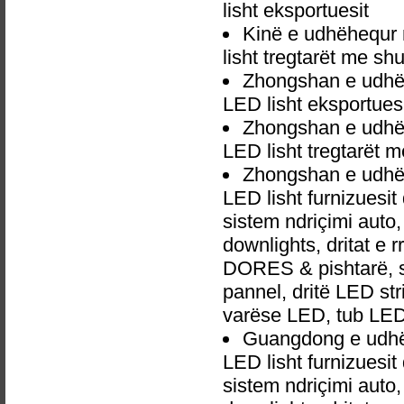
lisht eksportuesit
Kinë e udhëhequr
lisht tregtarët me sh
Zhongshan e udhë
LED lisht eksportues
Zhongshan e udhë
LED lisht tregtarët 
Zhongshan e udhë
LED lisht furnizuesi
sistem ndriçimi aut
downlights, dritat e r
DORES & pishtarë, sp
pannel, dritë LED str
varëse LED, tub LED
Guangdong e udhë
LED lisht furnizuesi
sistem ndriçimi aut