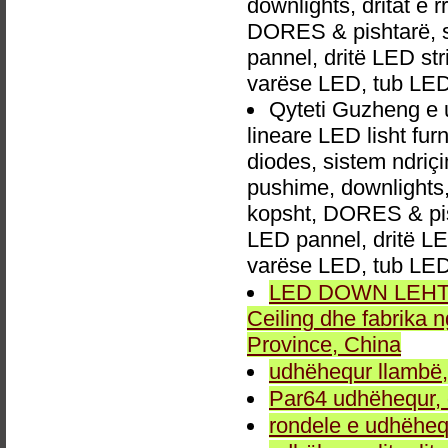
downlights, dritat e r
DORES & pishtarë, sp
pannel, dritë LED str
varëse LED, tub LED
Qyteti Guzheng e
lineare LED lisht fu
diodes, sistem ndri
pushime, downlights, d
kopsht, DORES & pish
LED pannel, dritë LED
varëse LED, tub LED
LED DOWN LEHTA, 
Ceiling dhe fabrika
Province, China
udhëhequr llambë,
Par64 udhëhequr, d
rondele e udhëheq