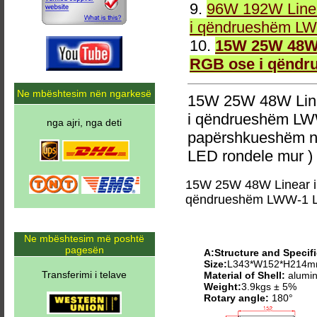
9.
96W 192W Linea
i qëndrueshëm LW
10.
15W 25W 48W 
RGB ose i qëndr
Ne mbështesim nën ngarkesë
15W 25W 48W Line
i qëndrueshëm LW
nga ajri, nga deti
papërshkueshëm n
LED rondele mur )
15W 25W 48W Linear i
qëndrueshëm LWW-1 L
Ne mbështesim më poshtë
pagesën
A:Structure and Specifi
Size:
L343*W152*H214
Transferimi i telave
Material of Shell:
alumin
Weight:
3.9kgs ± 5%
Rotary angle:
180°