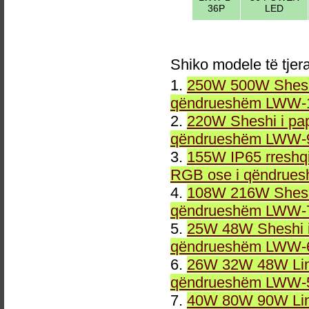
36P
LED
Shiko modele të tjer
1.
250W 500W Sheshi
qëndrueshëm LWW-1
2.
220W Sheshi i pa
qëndrueshëm LWW-9
3.
155W IP65 rreshqi
RGB ose i qëndrue
4.
108W 216W Sheshi
qëndrueshëm LWW-7
5.
25W 48W Sheshi i
qëndrueshëm LWW-6
6.
26W 32W 48W Line
qëndrueshëm LWW-5
7.
40W 80W 90W Line