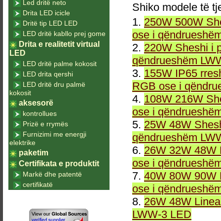
Led dritë neto
Shiko modele të tj
Drita LED icicle
1.
250W 500W She
Dritë tip LED LED
ose i qëndrueshë
LED dritë kabllo prej gome
Drita e realitetit virtual
2.
220W Sheshi i 
LED
qëndrueshëm LWW
LED dritë palme kokosit
3.
155W IP65 rresh
LED drita qershi
RGB ose i qëndr
LED dritë dru palmë
kokosit
4.
108W 216W She
aksesorë
ose i qëndrueshë
kontrollues
5.
25W 48W Sheshi
Prizë e rrymës
Furnizimi me energji
qëndrueshëm LWW
elektrike
6.
26W 32W 48W L
paketim
ose i qëndrueshë
Certifikata e produktit
7.
40W 80W 90W L
Markë dhe patentë
certifikatë
ose i qëndrueshë
8.
26W 48W Linea
LWW-3 LED