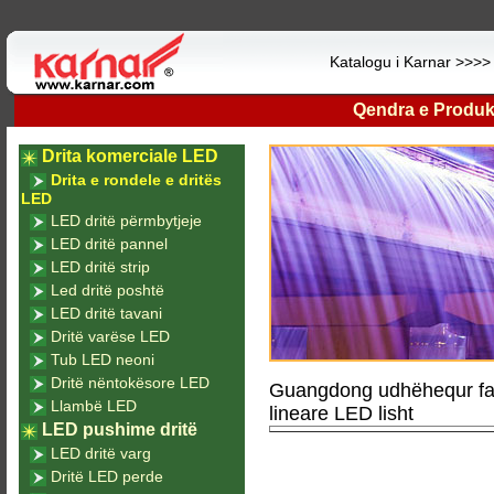
Katalogu i Karnar >>>
Qendra e Produk
Drita komerciale LED
Drita e rondele e dritës
LED
LED dritë përmbytjeje
LED dritë pannel
LED dritë strip
Led dritë poshtë
LED dritë tavani
Dritë varëse LED
Tub LED neoni
Dritë nëntokësore LED
Guangdong udhëhequr fa
Llambë LED
lineare LED lisht
LED pushime dritë
LED dritë varg
Dritë LED perde