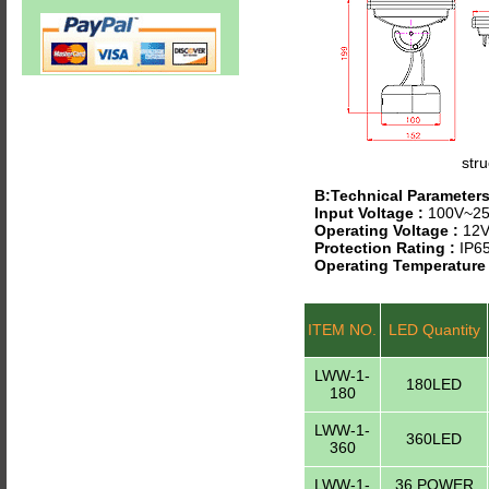
stru
B:Technical Parameter
Input Voltage :
100V~25
Operating Voltage :
12V
Protection Rating :
IP6
Operating Temperature
ITEM NO.
LED Quantity
LWW-1-
180LED
180
LWW-1-
360LED
360
LWW-1-
36 POWER