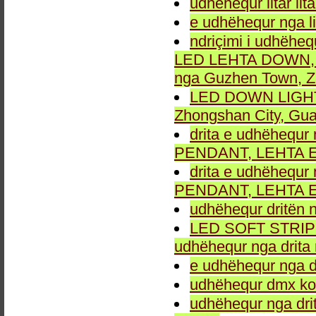
udhëhequr litar lit
e udhëhequr nga li
ndriçimi i udhëheq
LED LEHTA DOWN, dr
nga Guzhen Town, Z
LED DOWN LIGHT fu
Zhongshan City, Gu
drita e udhëhequr 
PENDANT, LEHTA E
drita e udhëhequr 
PENDANT, LEHTA E
udhëhequr dritën n
LED SOFT STRIP LEH
udhëhequr nga drita 
e udhëhequr nga dr
udhëhequr dmx kon
udhëhequr nga drit