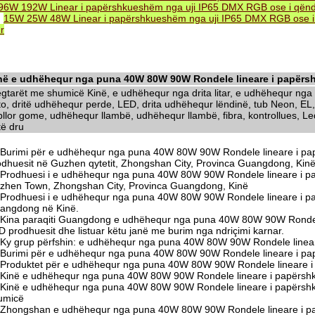
96W 192W Linear i papërshkueshëm nga uji IP65 DMX RGB ose i që
.
15W 25W 48W Linear i papërshkueshëm nga uji IP65 DMX RGB ose 
r
në e udhëhequr nga puna 40W 80W 90W Rondele lineare i papërsh
egtarët me shumicë Kinë, e udhëhequr nga drita litar, e udhëhequr nga d
to, dritë udhëhequr perde, LED, drita udhëhequr lëndinë, tub Neon, EL,
llor gome, udhëhequr llambë, udhëhequr llambë, fibra, kontrollues, Led 
të dru
Burimi për e udhëhequr nga puna 40W 80W 90W Rondele lineare i pa
odhuesit në Guzhen qytetit, Zhongshan City, Provinca Guangdong, Kin
Prodhuesi i e udhëhequr nga puna 40W 80W 90W Rondele lineare i p
zhen Town, Zhongshan City, Provinca Guangdong, Kinë
Prodhuesi i e udhëhequr nga puna 40W 80W 90W Rondele lineare i p
angdong në Kinë.
Kina paraqiti Guangdong e udhëhequr nga puna 40W 80W 90W Rondele
D prodhuesit dhe listuar këtu janë me burim nga ndriçimi karnar.
Ky grup përfshin: e udhëhequr nga puna 40W 80W 90W Rondele linea
Burimi për e udhëhequr nga puna 40W 80W 90W Rondele lineare i pa
Produktet për e udhëhequr nga puna 40W 80W 90W Rondele lineare i
Kinë e udhëhequr nga puna 40W 80W 90W Rondele lineare i papërshk
Kinë e udhëhequr nga puna 40W 80W 90W Rondele lineare i papërshk
umicë
Zhongshan e udhëhequr nga puna 40W 80W 90W Rondele lineare i p