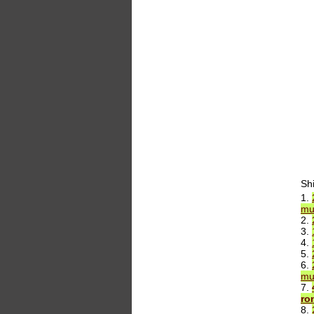
Sh
1.
mu
2.
3.
4.
5.
6.
mu
7.
ro
8.