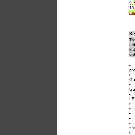
9.
10
mu
Ki
Tr
ne
kab
dri
pr
Gu
Gu
LE
sh