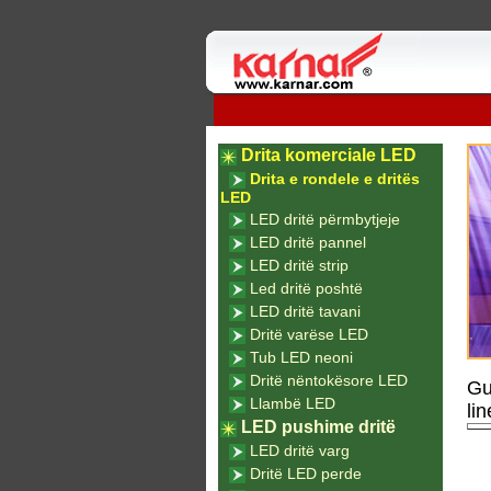
Drita komerciale LED
Drita e rondele e dritës
LED
LED dritë përmbytjeje
LED dritë pannel
LED dritë strip
Led dritë poshtë
LED dritë tavani
Dritë varëse LED
Tub LED neoni
Dritë nëntokësore LED
Gu
Llambë LED
li
LED pushime dritë
LED dritë varg
Dritë LED perde