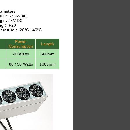
rameters
100V~256V AC
ge :
24V DC
ng :
IP20
erature :
-20°C ~40°C
Power
Length
Consumption
40 Watts
500mm
80 / 90 Watts
1003mm