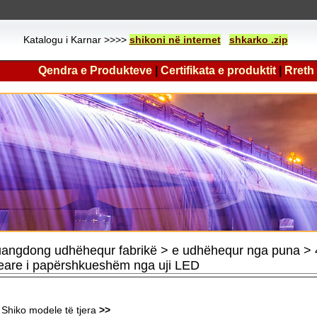
Katalogu i Karnar >>>>
shikoni në internet
shkarko .zip
Qendra e Produkteve
|
Certifikata e produktit
|
Rreth
angdong udhëhequr fabrikë > e udhëhequr nga puna 
neare i papërshkueshëm nga uji LED
Shiko modele të tjera
>>