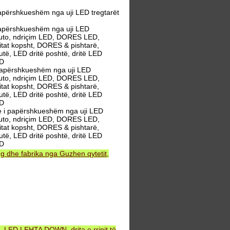
përshkueshëm nga uji LED tregtarët
apërshkueshëm nga uji LED
 auto, ndriçim LED, DORES LED,
ritat kopsht, DORES & pishtarë,
butë, LED dritë poshtë, dritë LED
ED
apërshkueshëm nga uji LED
 auto, ndriçim LED, DORES LED,
ritat kopsht, DORES & pishtarë,
butë, LED dritë poshtë, dritë LED
ED
 i papërshkueshëm nga uji LED
 auto, ndriçim LED, DORES LED,
ritat kopsht, DORES & pishtarë,
butë, LED dritë poshtë, dritë LED
ED
 dhe fabrika nga Guzhen qytetit,
, LED LEHTA DOWN, drita e rripit të