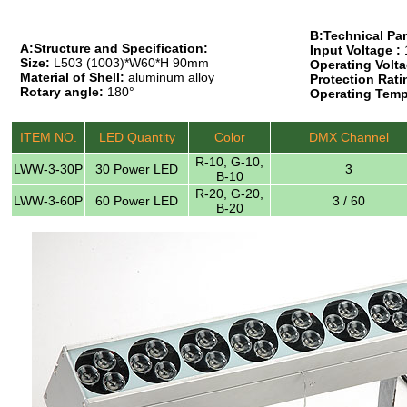
B:Technical Pa
A:Structure and Specification:
Input Voltage :
Size:
L503 (1003)*W60*H 90mm
Operating Volta
Material of Shell:
aluminum alloy
Protection Rati
Rotary angle:
180°
Operating Temp
ITEM NO.
LED Quantity
Color
DMX Channel
R-10, G-10,
LWW-3-30P
30 Power LED
3
B-10
R-20, G-20,
LWW-3-60P
60 Power LED
3 / 60
B-20