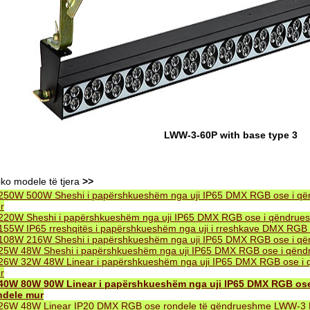
LWW-3-60P with base type 3
iko modele të tjera
>>
250W 500W Sheshi i papërshkueshëm nga uji IP65 DMX RGB ose i q
r
220W Sheshi i papërshkueshëm nga uji IP65 DMX RGB ose i qëndru
155W IP65 rreshqitës i papërshkueshëm nga uji i rreshkave DMX RG
108W 216W Sheshi i papërshkueshëm nga uji IP65 DMX RGB ose i q
25W 48W Sheshi i papërshkueshëm nga uji IP65 DMX RGB ose i qën
26W 32W 48W Linear i papërshkueshëm nga uji IP65 DMX RGB ose i
r
40W 80W 90W Linear i papërshkueshëm nga uji IP65 DMX RGB o
ndele mur
26W 48W Linear IP20 DMX RGB ose rondele të qëndrueshme LWW-3