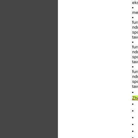
ek
me
fu
ndr
spo
ta
fu
ndr
spo
ta
fu
ndr
spo
ta
Zh