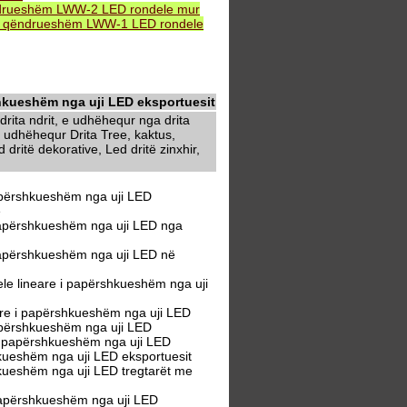
ndrueshëm LWW-2 LED rondele mur
i qëndrueshëm LWW-1 LED rondele
kueshëm nga uji LED eksportuesit
rita ndrit, e udhëhequr nga drita
 udhëhequr Drita Tree, kaktus,
dritë dekorative, Led dritë zinxhir,
përshkueshëm nga uji LED
ë
apërshkueshëm nga uji LED nga
apërshkueshëm nga uji LED në
 lineare i papërshkueshëm nga uji
re i papërshkueshëm nga uji LED
përshkueshëm nga uji LED
 papërshkueshëm nga uji LED
ueshëm nga uji LED eksportuesit
ueshëm nga uji LED tregtarët me
apërshkueshëm nga uji LED