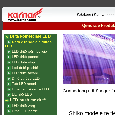
Katalogu i Karnar >>>
Qendra e Produk
Drita komerciale LED
Drita e rondele e dritës
LED
LED dritë përmbytjeje
LED dritë pannel
LED dritë strip
Led dritë poshtë
LED dritë tavani
Dritë varëse LED
Tub LED neoni
Dritë nëntokësore LED
Guangdong udhëhequr fa
Llambë LED
LED pushime dritë
LED dritë varg
Dritë LED perde
Shiko modele të tj