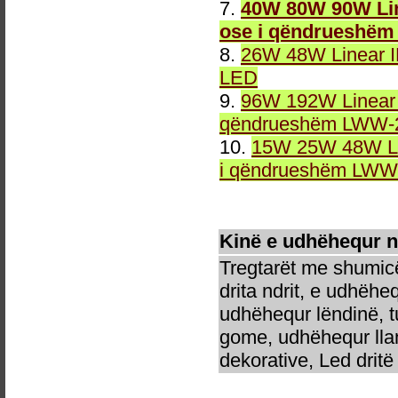
7.
40W 80W 90W Lin
ose i qëndrueshëm
8.
26W 48W Linear 
LED
9.
96W 192W Linear 
qëndrueshëm LWW-2
10.
15W 25W 48W Li
i qëndrueshëm LWW-
Kinë e udhëhequr 
Tregtarët me shumicë
drita ndrit, e udhëhe
udhëhequr lëndinë, t
gome, udhëhequr llam
dekorative, Led dritë 