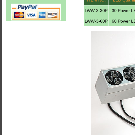
ITEM NO.
LED Quanti
LWW-3-30P
30 Power L
LWW-3-60P
60 Power L