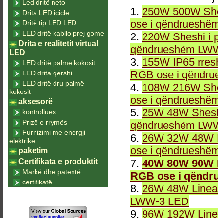
Led dritë neto
1.
250W 500W She
Drita LED icicle
ose i qëndrueshë
Dritë tip LED LED
LED dritë kabllo prej gome
2.
220W Sheshi i 
Drita e realitetit virtual
qëndrueshëm LWW
LED
3.
155W IP65 rresh
LED dritë palme kokosit
RGB ose i qëndr
LED drita qershi
LED dritë dru palmë
4.
108W 216W She
kokosit
ose i qëndrueshë
aksesorë
5.
25W 48W Sheshi
kontrollues
Prizë e rrymës
qëndrueshëm LWW
Furnizimi me energji
6.
26W 32W 48W L
elektrike
ose i qëndrueshë
paketim
Certifikata e produktit
7.
40W 80W 90W L
Markë dhe patentë
RGB ose i qëndr
certifikatë
8.
26W 48W Linea
LWW-3 LED
9.
96W 192W Linea