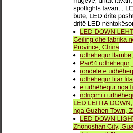
rrugëve, dritat tavan
spotlights tavan, , L
butë, LED dritë posh
dritë LED nëntokëso
LED DOWN LEHTA, 
Ceiling dhe fabrika
Province, China
udhëhequr llambë,
Par64 udhëhequr, d
rondele e udhëheq
udhëhequr litar lit
e udhëhequr nga li
ndriçimi i udhëheq
LED LEHTA DOWN, dr
nga Guzhen Town, Z
LED DOWN LIGHT fu
Zhongshan City, Gu