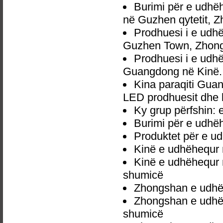
Burimi për e udh
në Guzhen qytetit, 
Prodhuesi i e ud
Guzhen Town, Zhong
Prodhuesi i e ud
Guangdong në Kinë.
Kina paraqiti Gu
LED prodhuesit dhe l
Ky grup përfshin
Burimi për e udh
Produktet për e 
Kinë e udhëhequr
Kinë e udhëhequr
shumicë
Zhongshan e udhë
Zhongshan e udhë
shumicë