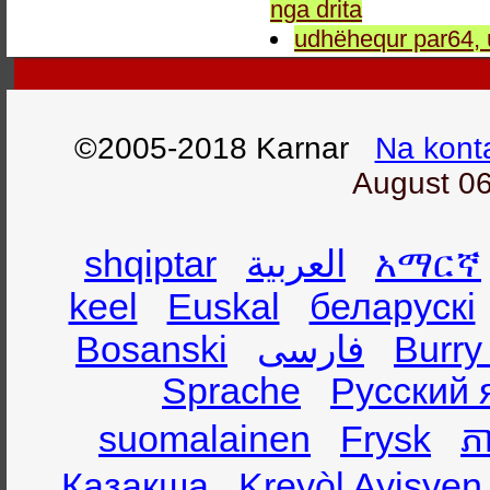
nga drita
udhëhequr par64, 
©2005-2018 Karnar
Na kont
August 06
shqiptar
العربية
አማርኛ
keel
Euskal
беларускі
Bosanski
فارسی
Burry
Sprache
Русский 
suomalainen
Frysk
ភា
Қазақша
Kreyòl Ayisyen