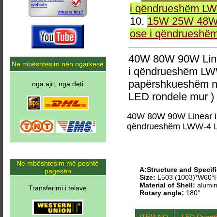
i qëndrueshëm LW
10.
15W 25W 48W 
ose i qëndrueshë
40W 80W 90W Line
Ne mbështesim nën ngarkesë
i qëndrueshëm LW
papërshkueshëm n
nga ajri, nga deti
LED rondele mur )
40W 80W 90W Linear i
qëndrueshëm LWW-4 L
Ne mbështesim më poshtë
A:Structure and Specifi
pagesën
Size:
L503 (1003)*W60
Material of Shell:
alumin
Transferimi i telave
Rotary angle:
180°