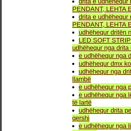
drita e udhëhequr 
PENDANT, LEHTA E
drita e udhëhequr 
PENDANT, LEHTA E
udhëhequr dritën n
LED SOFT STRIP LEH
udhëhequr nga drita 
e udhëhequr nga dr
udhëhequr dmx kon
udhëhequr nga drit
llambë
e udhëhequr nga p
e udhëhequr nga l
të lartë
udhëhequr drita pe
qershi
e udhëhequr nga li