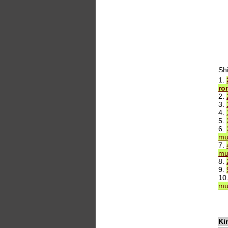
Sh
1.
ro
2.
3.
4.
5.
6.
mu
7.
mu
8.
9.
10
mu
Ki