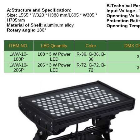
B:Technical Pa
A:Structure and Specification:
Input Voltage :
Size:
L565 * W320 * H388 mm/L695 * W305 *
Operating Volta
H705mm
Protection Rati
Material of Shell:
aluminum alloy
Operating Temp
Rotary angle:
180°
ITEM NO.
LED Quantity
Color
DMX Ch
LWW-10-
108 * 3 W Power
R-36, G-36, B-
3
108P
LED
36
LWW-10-
206 * 3 W Power
R-72, G-72, B-
3
206P
LED
72