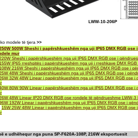
LWW-10-206P
iko modele të tjera
>>
250W 500W Sheshi i papërshkueshëm nga uji IP65 DMX RGB ose
ndele mur
220W Sheshi i papërshkueshëm nga uji IP65 DMX RGB ose i qëndru
155W IP65 rreshqitës i papërshkueshëm nga uji i rreshkave DMX RG
108W 216W Sheshi i papërshkueshëm nga uji IP65 DMX RGB ose i q
25W 48W Sheshi i papërshkueshëm nga uji IP65 DMX RGB ose i qën
26W 32W 48W Linear i papërshkueshëm nga uji IP65 DMX RGB ose i
r
40W 80W 90W Linear i papërshkueshëm nga uji IP65 DMX RGB ose i
r
26W 48W Linear IP20 DMX RGB ose rondele të qëndrueshme LWW-3
96W 192W Linear i papërshkueshëm nga uji IP65 DMX RGB ose i që
.
15W 25W 48W Linear i papërshkueshëm nga uji IP65 DMX RGB ose 
r
në e udhëhequr nga puna SP-F620A-108P, 216W eksportuesit