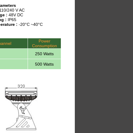
rameters
110/240 V AC
ge :
48V DC
ng :
IP65
erature :
-20°C ~40°C
Power
annel
Consumption
250 Watts
500 Watts