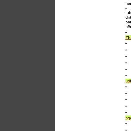
në
tu
dri
pan
në
Zh
ud
nga