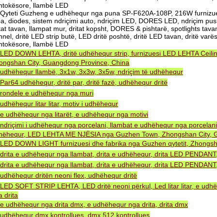
ntokësore, llambë LED
Qyteti Guzheng e udhëhequr nga puna SP-F620A-108P, 216W furnizue
ba, diodes, sistem ndriçimi auto, ndriçim LED, DORES LED, ndriçim push
tat tavan, llampat mur, dritat kopsht, DORES & pishtarë, spotlights tava
nel, dritë LED strip butë, LED dritë poshtë, dritë LED tavan, dritë va
ntokësore, llambë LED
LED DOWN LEHTA, dritë udhëhequr strip, furnizuesi LED LEHTA Ceiling
ongshan City, Guangdong Province, China
udhëhequr llambë, 3x1w, 3x3w, 3x5w, ndriçim të udhëhequr
Par64 udhëhequr, dritë par, dritë fazë, udhëhequr dritë
rondele e udhëhequr nga muri
udhëhequr litar litar, motiv i udhëhequr
e udhëhequr nga litarët, e udhëhequr nga motivi
ndriçimi i udhëhequr nga porcelani, llambat e udhëhequr nga porcelani
hëhequr, LED LEHTA ME NJËSIA nga Guzhen Town, Zhongshan City, G
LED DOWN LIGHT furnizuesi dhe fabrika nga Guzhen qytetit, Zhongsh
drita e udhëhequr nga llambat, drita e udhëhequr, drita LED PENDA
drita e udhëhequr nga llambat, drita e udhëhequr, drita LED PENDA
udhëhequr dritën neoni flex, udhëhequr dritë
LED SOFT STRIP LEHTA, LED dritë neoni përkul, Led litar litar, e udh
 drita
e udhëhequr nga drita dmx, e udhëhequr nga drita, drita dmx
udhëhequr dmx kontrollues, dmx 512 kontrollues