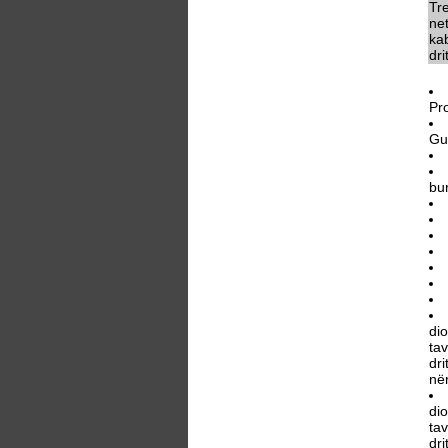
Tr
ne
kab
dri
Pr
Gu
bu
di
tav
dri
në
di
tav
dri