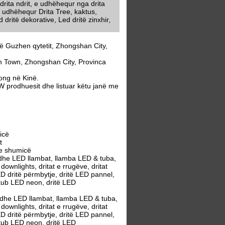
rita ndrit, e udhëhequr nga drita
 udhëhequr Drita Tree, kaktus,
dritë dekorative, Led dritë zinxhir,
 Guzhen qytetit, Zhongshan City,
 Town, Zhongshan City, Provinca
ng në Kinë.
prodhuesit dhe listuar këtu janë me
icë
t
e shumicë
he LED llambat, llamba LED & tuba,
wnlights, dritat e rrugëve, dritat
ED dritë përmbytje, dritë LED pannel,
 tub LED neon, dritë LED
he LED llambat, llamba LED & tuba,
wnlights, dritat e rrugëve, dritat
ED dritë përmbytje, dritë LED pannel,
 tub LED neon, dritë LED