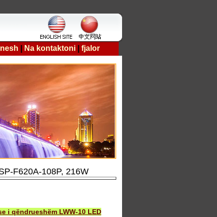
 nesh
|
Na kontaktoni
|
fjalor
> SP-F620A-108P, 216W
ose i qëndrueshëm LWW-10 LED