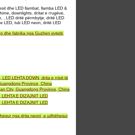
sit dhe LED llambat, llamba LED &
ime, downlights, dritat e rrugëve,
n, , LED dritë përmbytje, dritë LED
rëse LED, tub LED neon, dritë LED
 dhe fabrika nga Guzhen qytetit,
, LED LEHTA DOWN, drita e rripit të
uangdong Province, China
an City, Guangdong Province, China
NT, LEHTA E DIZAJNIT LED
NT, LEHTA E DIZAJNIT LED
ëhequr nga drita neoni, e udhëhequr