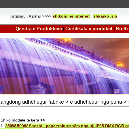
Katalogu i Karnar >>>>
shikoni në internet
shkarko .zip
Qendra e Produkteve
|
Certifikata e produktit
|
Rreth
angdong udhëhequr fabrikë > e udhëhequr nga puna 
Shiko modele të tjera
>>
1.
250W 500W Sheshi i papërshkueshëm nga uji IP65 DMX RGB 