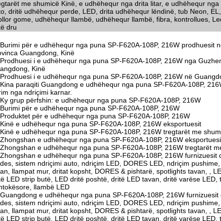
egtarët me shumicë Kinë, e udhëhequr nga drita litar, e udhëhequr nga d
to, dritë udhëhequr perde, LED, drita udhëhequr lëndinë, tub Neon, EL,
llor gome, udhëhequr llambë, udhëhequr llambë, fibra, kontrollues, Led 
të dru
Burimi për e udhëhequr nga puna SP-F620A-108P, 216W prodhuesit në
ovinca Guangdong, Kinë
Prodhuesi i e udhëhequr nga puna SP-F620A-108P, 216W nga Guzhen
angdong, Kinë
Prodhuesi i e udhëhequr nga puna SP-F620A-108P, 216W në Guangdo
Kina paraqiti Guangdong e udhëhequr nga puna SP-F620A-108P, 216W 
rim nga ndriçimi karnar.
Ky grup përfshin: e udhëhequr nga puna SP-F620A-108P, 216W
Burimi për e udhëhequr nga puna SP-F620A-108P, 216W
Produktet për e udhëhequr nga puna SP-F620A-108P, 216W
Kinë e udhëhequr nga puna SP-F620A-108P, 216W eksportuesit
Kinë e udhëhequr nga puna SP-F620A-108P, 216W tregtarët me shum
Zhongshan e udhëhequr nga puna SP-F620A-108P, 216W eksportuesi
Zhongshan e udhëhequr nga puna SP-F620A-108P, 216W tregtarët m
Zhongshan e udhëhequr nga puna SP-F620A-108P, 216W furnizuesit d
odes, sistem ndriçimi auto, ndriçim LED, DORES LED, ndriçim pushime, do
an, llampat mur, dritat kopsht, DORES & pishtarë, spotlights tavan, , L
të LED strip butë, LED dritë poshtë, dritë LED tavan, dritë varëse LED,
ntokësore, llambë LED
Guangdong e udhëhequr nga puna SP-F620A-108P, 216W furnizuesit d
odes, sistem ndriçimi auto, ndriçim LED, DORES LED, ndriçim pushime, do
an, llampat mur, dritat kopsht, DORES & pishtarë, spotlights tavan, , L
të LED strip butë, LED dritë poshtë, dritë LED tavan, dritë varëse LED,