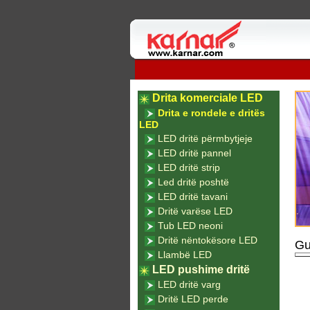
Drita komerciale LED
Drita e rondele e dritës
LED
LED dritë përmbytjeje
LED dritë pannel
LED dritë strip
Led dritë poshtë
LED dritë tavani
Dritë varëse LED
Tub LED neoni
Dritë nëntokësore LED
Gu
Llambë LED
LED pushime dritë
LED dritë varg
Dritë LED perde