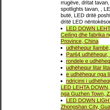
rrugëve, dritat tavan
spotlights tavan, , L
butë, LED dritë posh
dritë LED nëntokëso
LED DOWN LEHTA, 
Ceiling dhe fabrika
Province, China
udhëhequr llambë,
Par64 udhëhequr, d
rondele e udhëheq
udhëhequr litar lit
e udhëhequr nga li
ndriçimi i udhëheq
LED LEHTA DOWN, dr
nga Guzhen Town, Z
LED DOWN LIGHT fu
Zhongshan City, Gu