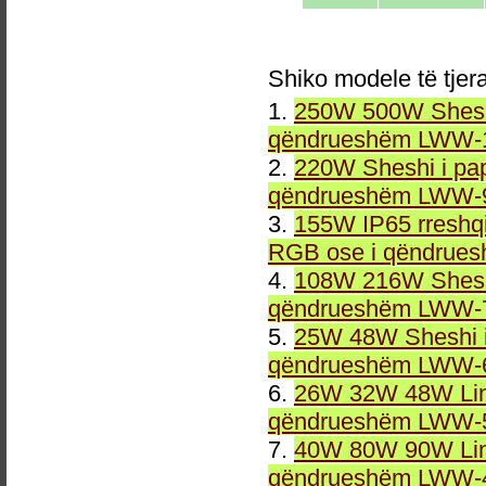
Shiko modele të tjer
1.
250W 500W Sheshi
qëndrueshëm LWW-1
2.
220W Sheshi i pa
qëndrueshëm LWW-9
3.
155W IP65 rreshqi
RGB ose i qëndrue
4.
108W 216W Sheshi
qëndrueshëm LWW-7
5.
25W 48W Sheshi i
qëndrueshëm LWW-6
6.
26W 32W 48W Line
qëndrueshëm LWW-5
7.
40W 80W 90W Line
qëndrueshëm LWW-4