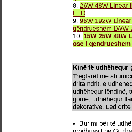
8.
26W 48W Linear 
LED
9.
96W 192W Linear 
qëndrueshëm LWW-2
10.
15W 25W 48W Li
ose i qëndrueshëm
Kinë të udhëhequr 
Tregtarët me shumicë
drita ndrit, e udhëhe
udhëhequr lëndinë, t
gome, udhëhequr llam
dekorative, Led dritë 
Burimi për të udh
prodhuesit në Guzhe