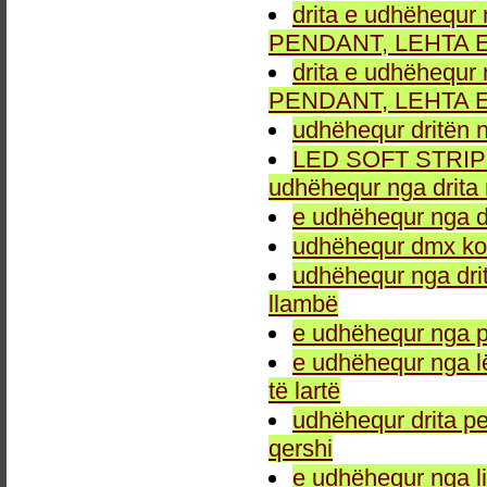
drita e udhëhequr 
PENDANT, LEHTA E
drita e udhëhequr 
PENDANT, LEHTA E
udhëhequr dritën n
LED SOFT STRIP LEH
udhëhequr nga drita 
e udhëhequr nga dr
udhëhequr dmx kon
udhëhequr nga drit
llambë
e udhëhequr nga p
e udhëhequr nga l
të lartë
udhëhequr drita pe
qershi
e udhëhequr nga li