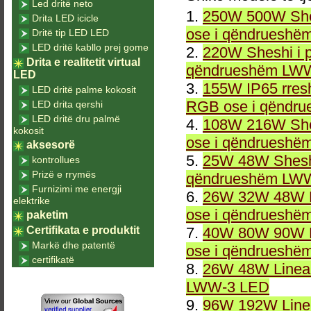
Led dritë neto
1.
250W 500W She
Drita LED icicle
ose i qëndrueshë
Dritë tip LED LED
LED dritë kabllo prej gome
2.
220W Sheshi i 
Drita e realitetit virtual
qëndrueshëm LWW
LED
3.
155W IP65 rresh
LED dritë palme kokosit
RGB ose i qëndr
LED drita qershi
LED dritë dru palmë
4.
108W 216W She
kokosit
ose i qëndrueshë
aksesorë
5.
25W 48W Sheshi
kontrollues
Prizë e rrymës
qëndrueshëm LWW
Furnizimi me energji
6.
26W 32W 48W L
elektrike
ose i qëndrueshë
paketim
Certifikata e produktit
7.
40W 80W 90W L
Markë dhe patentë
ose i qëndrueshë
certifikatë
8.
26W 48W Linea
LWW-3 LED
9.
96W 192W Linea