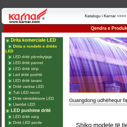
Katalogu i Karnar >>>
Qendra e Produk
Drita komerciale LED
Drita e rondele e dritës
LED
LED dritë përmbytjeje
LED dritë pannel
LED dritë strip
Led dritë poshtë
LED dritë tavani
Dritë varëse LED
Tub LED neoni
Dritë nëntokësore LED
Guangdong udhëhequr fab
Llambë LED
LED pushime dritë
LED dritë varg
Dritë LED perde
Shiko modele të tj