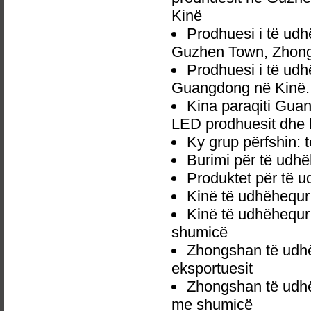
Kinë
Prodhuesi i të ud
Guzhen Town, Zhong
Prodhuesi i të ud
Guangdong në Kinë.
Kina paraqiti Gua
LED prodhuesit dhe l
Ky grup përfshin: 
Burimi për të udh
Produktet për të 
Kinë të udhëhequr 
Kinë të udhëhequr 
shumicë
Zhongshan të udhë
eksportuesit
Zhongshan të udhë
me shumicë