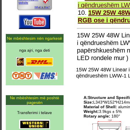
i qëndrueshëm LW
10.
15W 25W 48W 
RGB ose i qëndr
15W 25W 48W Line
Ne mbështesim nën ngarkesë
i qëndrueshëm LW
papërshkueshëm n
nga ajri, nga deti
LED rondele mur )
15W 25W 48W Linear i
qëndrueshëm LWW-1 L
A:Structure and Specifi
Ne mbështesim më poshtë
Size:
L343*W152*H214
pagesën
Material of Shell:
alumin
Weight:
3.9kgs ± 5%
Transferimi i telave
Rotary angle:
180°