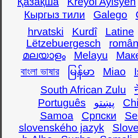
Қазақша
Kreyòl Ayisyen
Кыргыз тили
Galego
hrvatski
Kurdî
Latine
Lëtzebuergesch
român
മലയാളം
Melayu
Мак
বাংলা ভাষার
မြန်မာ
Miao
South African Zulu
Português
پښتو
Ch
Samoa
Српски
Se
slovenského jazyk
Slov