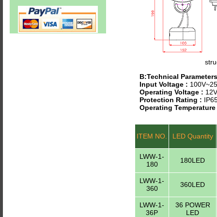
stru
B:Technical Parameter
Input Voltage :
100V~25
Operating Voltage :
12V
Protection Rating :
IP6
Operating Temperature
ITEM NO.
LED Quantity
LWW-1-
180LED
180
LWW-1-
360LED
360
LWW-1-
36 POWER
36P
LED